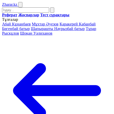
Zharar
.kz
Реферат
Жоспарлар
Тест сұрақтары
Тұлғалар
Абай Құнанбаев
Мұхтар Әуезов
Қаракерей Қабанбай
Бөгенбай батыр
Шапырашты Наурызбай батыр
Тұрар
Рысқұлов
Шоқан Уәлиханов