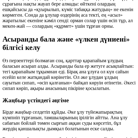
сұрағына нақты жауап бере алмады: өйткені олардың
ешқайсысы да «қуырылып, күміс табаққа жатудың» не екенін
көрмеген. Сонда да ұлулар өздерінің аса текті, ең «асыл»
жаратылыс екеніне кәміл сенді: орман солар үшін өсіп тұр, ал
мекен-жай — солардың «құрмет» үшін тұрған орны.
Асыранды бала және «үлкен дүниені»
білгісі келу
Өз перзенттері болмаған соң, қарттар қарапайым ұлудың
баласын асырап алды. Асыранды бала ер жетуге асықпайтын:
тегі қарапайым тұқымнан еді. Бірақ ана ұлуға ол күн сайын
есейіп келе жатқандай көрінетін. Ол әке ұлудан ұлдың
сауытын сипап, «өсіп қалғанын» байқап көруін өтінетін. Әкесі
сипап көріп, ақыры анасының пікіріне қосылатын.
Жаңбыр үстіндегі әңгіме
Бірде жаңбыр селдетіп құйды. Әке ұлу түйежапырақтың
күмпиіп тұрғанын, тамшыларының ірілігін айтты. Ана ұлу
сабағын бойлай төмен сырғып аққан суды көрсетіп, бұл
жердің қаншалықты дымқыл болатынын еске салды.