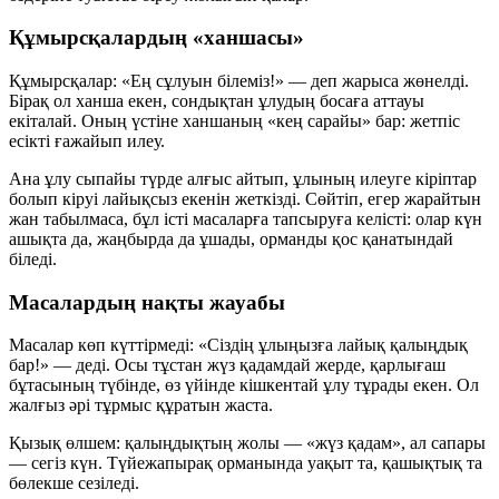
Құмырсқалардың «ханшасы»
Құмырсқалар: «Ең сұлуын білеміз!» — деп жарыса жөнелді.
Бірақ ол ханша екен, сондықтан ұлудың босаға аттауы
екіталай. Оның үстіне ханшаның «кең сарайы» бар: жетпіс
есікті ғажайып илеу.
Ана ұлу сыпайы түрде алғыс айтып, ұлының илеуге кіріптар
болып кіруі лайықсыз екенін жеткізді. Сөйтіп, егер жарайтын
жан табылмаса, бұл істі масаларға тапсыруға келісті: олар күн
ашықта да, жаңбырда да ұшады, орманды қос қанатындай
біледі.
Масалардың нақты жауабы
Масалар көп күттірмеді: «Сіздің ұлыңызға лайық қалыңдық
бар!» — деді. Осы тұстан жүз қадамдай жерде, қарлығаш
бұтасының түбінде, өз үйінде кішкентай ұлу тұрады екен. Ол
жалғыз әрі тұрмыс құратын жаста.
Қызық өлшем:
қалыңдықтың жолы — «жүз қадам», ал сапары
— сегіз күн. Түйежапырақ орманында уақыт та, қашықтық та
бөлекше сезіледі.