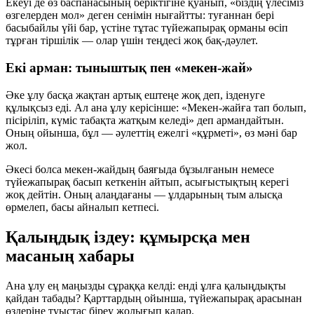
Екеуі де өз баспанасының беріктігіне қуанып, «біздің үлесіміз
өзгелерден мол» деген сенімін нығайтты: туғаннан бері
басыбайлы үйі бар, үстіне тұтас түйежапырақ орманы өсіп
тұрған тіршілік — олар үшін теңдесі жоқ бақ-дәулет.
Екі арман: тыныштық пен «мекен-жай»
Әке ұлу басқа жақтан артық ештеңе жоқ деп, ізденуге
құлықсыз еді. Ал ана ұлу керісінше: «Мекен-жайға тап болып,
пісіріліп, күміс табақта жатқым келеді» деп армандайтын.
Оның ойынша, бұл — әулеттің ежелгі «құрметі», өз мәні бар
жол.
Әкесі болса мекен-жайдың баяғыда бұзылғанын немесе
түйежапырақ басып кеткенін айтып, асығыстықтың керегі
жоқ дейтін. Оның алаңдағаны — ұлдарының тым алысқа
өрмелеп, басы айналып кетпесі.
Қалыңдық іздеу: құмырсқа мен
масаның хабары
Ана ұлу ең маңызды сұраққа келді: енді ұлға қалыңдықты
қайдан табады? Қарттардың ойынша, түйежапырақ арасынан
өздеріне туыстас біреу жолығып қалар.