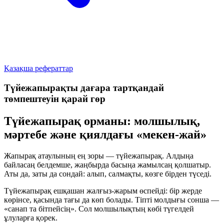
Қазақша рефераттар
Түйежапырақты дағара тартқандай
төмпештеуін қарай гөр
Түйежапырақ орманы: молшылық,
мәртебе және қиялдағы «мекен-жай»
Жапырақ атаулының ең зоры — түйежапырақ. Алдыңа
байласаң белдемше, жаңбырда басыңа жамылсаң қолшатыр.
Аты да, заты да сондай: алып, салмақты, көзге бірден түседі.
Түйежапырақ ешқашан жалғыз-жарым өспейді: бір жерде
көрінсе, қасында тағы да көп болады. Тіпті молдығы сонша —
«санап та бітпейсің». Сол молшылықтың көбі түгелдей
ұлуларға қорек.