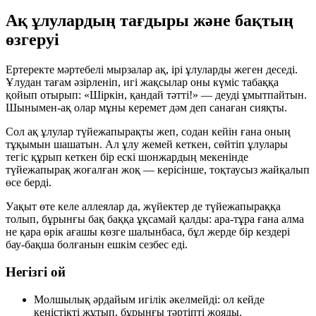
Ақ ұлулардың тағдыры және бақтың
өзгеруі
Ертеректе мәртебелі мырзалар ақ, ірі ұлуларды жеген деседі.
Ұлудан тағам әзірленіп, игі жақсылар оны күміс табаққа
қойып отырып: «Шіркін, қандай тәтті!» — деуді ұмытпайтын.
Шынымен-ақ олар мұны керемет дәм деп санаған сияқты.
Сол ақ ұлулар түйежапырақты жеп, содан кейін ғана оның
тұқымын шашатын. Ал ұлу жемей кеткен, сөйтіп ұлулары
тегіс құрып кеткен бір ескі шонжардың мекенінде
түйежапырақ жоғалған жоқ — керісінше, тоқтаусыз жайқалып
өсе берді.
Уақыт өте келе аллеялар да, жүйектер де түйежапыраққа
толып, бұрынғы бақ баққа ұқсамай қалды: ара-тұра ғана алма
не қара өрік ағашы көзге шалынбаса, бұл жерде бір кездері
бау-бақша болғанын ешкім сезбес еді.
Негізгі ой
Молшылық әрдайым игілік әкелмейді: ол кейде
кеңістікті жұтып, бұрынғы тәртіпті жояды.