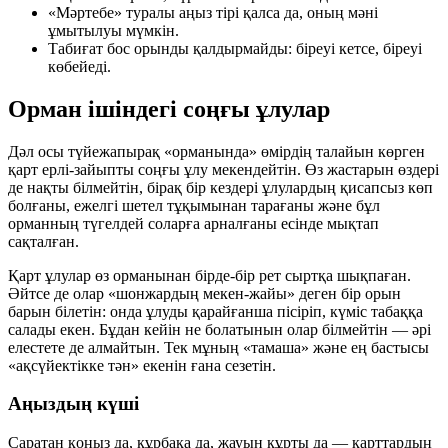
«Мәртебе» туралы аңыз тірі қалса да, оның мәні
ұмытылуы мүмкін.
Табиғат бос орынды қалдырмайды: біреуі кетсе, біреуі
көбейеді.
Орман ішіндегі соңғы ұлулар
Дәл осы түйежапырақ «орманында» өмірдің талайын көрген
қарт ерлі-зайыпты соңғы ұлу мекендейтін. Өз жастарын өздері
де нақты білмейтін, бірақ бір кездері ұлулардың қисапсыз көп
болғаны, ежелгі шетел тұқымынан тарағаны және бұл
орманның түгелдей соларға арналғаны есінде мықтап
сақталған.
Қарт ұлулар өз орманынан бірде-бір рет сыртқа шықпаған.
Әйтсе де олар «шонжардың мекен-жайы» деген бір орын
барын білетін: онда ұлуды қарайғанша пісіріп, күміс табаққа
салады екен. Бұдан кейін не болатынын олар білмейтін — әрі
елестете де алмайтын. Тек мұның «тамаша» және ең бастысы
«ақсүйектікке тән» екенін ғана сезетін.
Аңыздың күші
Саратан қоңыз да, құрбақа да, жауын құрты да — қарттардың