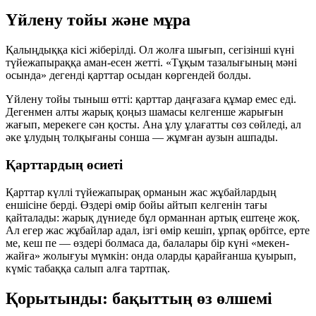
Үйлену тойы және мұра
Қалыңдыққа кісі жіберілді. Ол жолға шығып, сегізінші күні
түйежапыраққа аман-есен жетті. «Тұқым тазалығының мәні
осында» дегенді қарттар осыдан көргендей болды.
Үйлену тойы тыныш өтті: қарттар даңғазаға құмар емес еді.
Дегенмен алты жарық қоңыз шамасы келгенше жарығын
жағып, мерекеге сән қосты. Ана ұлу ұлағатты сөз сөйледі, ал
әке ұлудың толқығаны сонша — жұмған аузын ашпады.
Қарттардың өсиеті
Қарттар күллі түйежапырақ орманын жас жұбайлардың
еншісіне берді. Өздері өмір бойы айтып келгенін тағы
қайталады: жарық дүниеде бұл орманнан артық ештеңе жоқ.
Ал егер жас жұбайлар адал, ізгі өмір кешіп, ұрпақ өрбітсе, ерте
ме, кеш пе — өздері болмаса да, балалары бір күні «мекен-
жайға» жолығуы мүмкін: онда оларды қарайғанша қуырып,
күміс табаққа салып алға тартпақ.
Қорытынды: бақыттың өз өлшемі