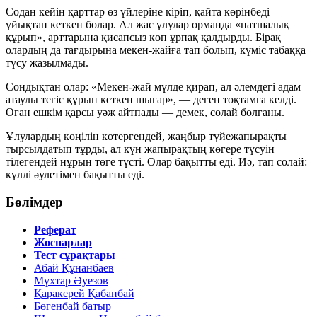
Содан кейін қарттар өз үйлеріне кіріп, қайта көрінбеді —
ұйықтап кеткен болар. Ал жас ұлулар орманда «патшалық
құрып», арттарына қисапсыз көп ұрпақ қалдырды. Бірақ
олардың да тағдырына мекен-жайға тап болып, күміс табаққа
түсу жазылмады.
Сондықтан олар: «Мекен-жай мүлде қирап, ал әлемдегі адам
атаулы тегіс құрып кеткен шығар», — деген тоқтамға келді.
Оған ешкім қарсы уәж айтпады — демек, солай болғаны.
Ұлулардың көңілін көтергендей, жаңбыр түйежапырақты
тырсылдатып тұрды, ал күн жапырақтың көгере түсуін
тілегендей нұрын төге түсті. Олар бақытты еді. Иә, тап солай:
күллі әулетімен бақытты еді.
Бөлімдер
Реферат
Жоспарлар
Тест сұрақтары
Абай Құнанбаев
Мұхтар Әуезов
Қаракерей Қабанбай
Бөгенбай батыр