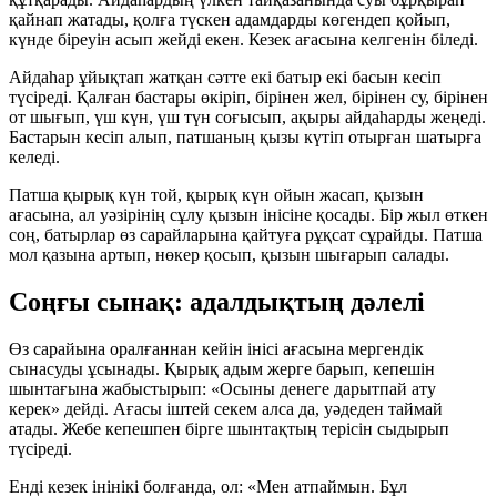
қайнап жатады, қолға түскен адамдарды көгендеп қойып,
күнде біреуін асып жейді екен. Кезек ағасына келгенін біледі.
Айдаһар ұйықтап жатқан сәтте екі батыр екі басын кесіп
түсіреді. Қалған бастары өкіріп, бірінен жел, бірінен су, бірінен
от шығып, үш күн, үш түн соғысып, ақыры айдаһарды жеңеді.
Бастарын кесіп алып, патшаның қызы күтіп отырған шатырға
келеді.
Патша қырық күн той, қырық күн ойын жасап, қызын
ағасына, ал уәзірінің сұлу қызын інісіне қосады. Бір жыл өткен
соң, батырлар өз сарайларына қайтуға рұқсат сұрайды. Патша
мол қазына артып, нөкер қосып, қызын шығарып салады.
Соңғы сынақ: адалдықтың дәлелі
Өз сарайына оралғаннан кейін інісі ағасына мергендік
сынасуды ұсынады. Қырық адым жерге барып, кепешін
шынтағына жабыстырып:
«Осыны денеге дарытпай ату
керек»
дейді. Ағасы іштей секем алса да, уәдеден таймай
атады. Жебе кепешпен бірге шынтақтың терісін сыдырып
түсіреді.
Енді кезек інінікі болғанда, ол:
«Мен атпаймын. Бұл