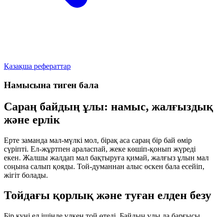
Қазақша рефераттар
Намысына тиген бала
Сараң байдың ұлы: намыс, жалғыздық
және ерлік
Ерте заманда мал-мүлкі мол, бірақ аса сараң бір бай өмір
сүріпті. Ел-жұртпен араласпай, жеке көшіп-қонып жүреді
екен. Жалшы жалдап мал бақтыруға қимай, жалғыз ұлын мал
соңына салып қояды. Той-думаннан алыс өскен бала есейіп,
жігіт болады.
Тойдағы қорлық және туған елден безу
Бір күні ел ішінде үлкен той өтеді. Байдың ұлы да барғысы