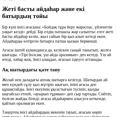
Жеті басты айдаһар және екі
батырдың тойы
Бір күні інісі ағасына: «Бойдақ тұра беру жараспас, үйленетін
уақыт келді» дейді. Бір елдің патшасы жар салыпты: елге жеті
басты айдаһар келіп, жыл сайын бір қыз алып кетеді екен.
Айдаһарды өлтірген батырға патша қызын бермекші.
Ағасы іштей күмәнданса да, келіскен сыңай танытып, жолға
шығады. «Тірі болсам, үш айда ораламын» деп кетеді. Үш ай
өтеді, хабар жоқ. Інісі алаңдап, ағасын іздеуге аттанады.
Ақ шатырдағы қате тану
Жолай иен даладағы аппақ шатырға кезігеді. Шатырдан ай
мен күндей сұлу қыз жүгіріп шығып, ініні ағасы деп
құшақтайды. Інісі екеуінің ұқсастығын түсініп, қызды
ыңғайсыз етпей, «ауырып тұрмын» деп сыр тартады. Сөйтіп,
болған жайды біледі: ағасы айдаһармен алысуға кеткенде,
қайтып оралмаған екен.
Таңертең інісі айдаһардың мекенін тауып, ағасын көріп
құтқарады. Айдаһардың үлкен тайқазанында суы бұрқырап