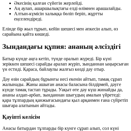
Әкесінің қалған сүйегін жерлейді.
Аң аулап, ашаршылықтағы елді өлімнен арашалайды.
Алтын-күмісін халыққа бөліп беріп, жұртты
еңселендіреді.
Елінде бір жыл тұрып, кейін шешесі мен әпкесін алып, өз
сарайына қайта көшеді.
Зындандағы құпия: ананың әлсіздігі
Батыр күнде аңға кетіп, түнде оралып жүреді. Бір күні
зеріккен шешесі сарайды аралап жүріп, зынданнан ыңырсыған
үн естиді. Қараса, байлаулы жалғыз көзді дәу отыр.
Дәу өзін сарайдың бұрынғы иесі екенін айтып, тамақ сұрап
жалынады. Жаны ашыған анасы баласына білдірмей, дәуге
күнде тамақ тастап тұрады. Уақыт өте дәу күш жинайды да,
ананы алдап-арбап, зынданнан шығудың амалын үйретеді:
қара тұлпардың қанжығасындағы қыл арқанмен ғана сүйретіп
шығара алатынын айтады.
Қауіпті келісім
Анасы батырдан тұлпарды бір күнге сұрап алып, сол күні