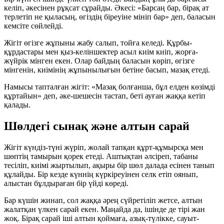
келіп, әкесінен рұқсат сұрайды. Әкесі:
«Барсаң бар, бірақ ат
терлетіп не қыласың, өгіздің біреуіне мініп бар»
деп, баласын
кемсіте сөйлейді.
Жігіт өгізге жұпыны жабу салып, тойға келеді. Құрбы-
құрдастары мен қыз-келіншектер асыл киім киіп, жорға-
жүйрік мінген екен. Олар байдың баласын көріп, өгізге
мінгенін, киімінің жұпынылығын бетіне басып, мазақ етеді.
Намысы тапталған жігіт:
«Мазақ болғанша, бұл елден көзімді
құртайын»
деп, әке-шешесін тастап, беті ауған жаққа кетіп
қалады.
Шөлдегі сынақ және алтын сарай
Жігіт күндіз-түні жүріп, жолай тапқан құрт-құмырсқа мен
шөптің тамырын қорек етеді. Аштықтан әлсіреп, табаны
тесіліп, киімі жыртылып, ақыры бір шөл далада есінен танып
құлайды. Бір кезде күннің күркіреуінен селк етіп оянып,
алыстан бұлдыраған бір үйді көреді.
Бар күшін жинап, сол жаққа әрең сүйретіліп жетсе,
алтын
жалатқан үлкен сарай
екен. Маңайда да, ішінде де тірі жан
жоқ. Бірақ сарай іші алтын қоймаға, азық-түлікке, сауыт-