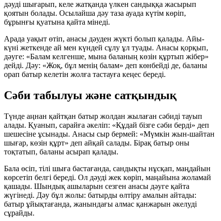
дәуді шығарып, келе жатқанда үлкен сандыққа жасырып
қоятын болады. Осылайша дәу таза ауада күтім көріп,
бұрынғы қуатына қайта мінеді.
Арада уақыт өтіп, анасы дәуден жүкті болып қалады. Айы-
күні жеткенде ай мен күндей сұлу ұл туады. Анасы қорқып,
дәуге: «Балам келгенше, мына баланың көзін құртып жібер»
дейді. Дәу:
«Жоқ, бұл менің балам»
деп көнбейді де, баланы
орап батыр келетін жолға тастауға кеңес береді.
Сәби табылуы және сатқындық
Түнде аңнан қайтқан батыр жолдан жылаған сәбиді тауып
алады. Қуанып, сарайға әкеліп:
«Құдай бізге сәби берді»
деп
шешесіне ұсынады. Анасы сыр бермей:
«Мүмкін жын-шайтан
шығар, көзін құрт»
деп айқай салады. Бірақ батыр оны
тоқтатып, баланы асырап қалады.
Бала өсіп, тілі шыға бастағанда, сандықты нұсқап, маңдайын
көрсетіп белгі береді. Ол дәуді жек көріп, маңайына жоламай
қашады. Шындық ашыларын сезген анасы дәуге қайта
жүгінеді. Дәу бұл жолы:
батырды өлтіру
амалын айтады:
батыр ұйықтағанда, жанындағы алмас қанжарын әкелуді
сұрайды.