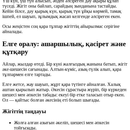
Үш күн, үш түн алысып, әбден әлсіреген дәу ақыры құлап
түседі. Жігіт оны байлап, сарайдың зынданына тастайды.
Кейін білсе, дәу қырық күн, қырық түн ұйқы көрмей, тамақ
ішпей, ел шауып, зұлымдық жасап келгенде әлсіреген екен.
Осы жеңістен соң
қара тұлпар
жігіттің айырылмас серігіне
айналады.
Елге оралу: ашаршылық, қасірет және
құтқару
Айлар, жылдар өтеді. Бір күні жалғыздық жанына батып, жігіт
әке-шешесін сағынады. Алтын-күміс, азық-түлік алып, қара
тұлпармен елге тартады.
Елге жетсе, жау шауып, жұрт қара түтінге айналған. Халық
аштан қырылып жатыр. Әкесін сұрастыра жүріп, бір күркеден
шешесі мен әпкесін табады: екеуі бір етке таласып отыр екен.
Ол — қайтыс болған әкесінің еті болып шығады.
Жігіттің таңдауы
Жолға алған азығын әкеліп, шешесі мен әпкесін
тойғызады.