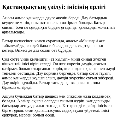
Қастандықтың үзілуі: інісінің ерлігі
Анасы алмас қанжарды дәуге әкеліп береді. Дәу батырдың
кеудесіне мініп, оны оятып алып өлтірмек болады. Батыр
оянып, болған сұмдықты бірден ұғады да, қанжарды жолатпай
арпалысады.
Батыр шешесінен көмек сұрағанда, анасы:
«Мынадай әке
табылмайды, сендей бала табылады»
деп, сыртқа шығып
кетеді. Әпкесі де дәл солай бет бұрады.
Сол сәтте үйде қылышты «ат қылып» мініп ойнап жүрген
кішкентай інісі кіріп келеді. Ол жек көретін дәудің ағасын
өлтірмек болып отырғанын көріп, қолындағы қылышпен дәуді
төпелей бастайды. Дәу қорғана бергенде, батыр сәтін тауып,
алмас қанжарды жұлып алып, дәудің жүрегіне сұғып жібереді.
Дәу өкіріп құлайды. Батыр тағы да қанжар салып, оны
біржола өлтіреді.
Ашуға булыққан батыр шешесі мен әпкесіне жаза қолданбақ
болады. Алайда ақыры олардан тыныш жүріп, жандарыңды
бағыңдар деп уәде алып тынады. Батыр енді сарайда інісімен
бірге тұрып, оған қылыштасуды, садақ атуды үйретеді. Інісі
ержүрек, мерген болып өседі.