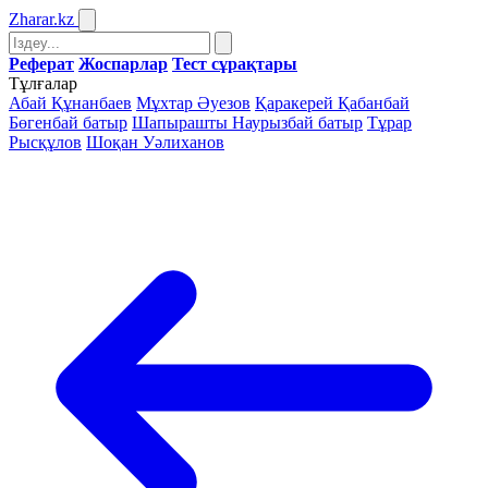
Zharar
.kz
Реферат
Жоспарлар
Тест сұрақтары
Тұлғалар
Абай Құнанбаев
Мұхтар Әуезов
Қаракерей Қабанбай
Бөгенбай батыр
Шапырашты Наурызбай батыр
Тұрар
Рысқұлов
Шоқан Уәлиханов