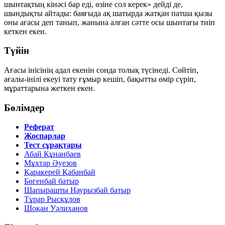
шынтақтың кінәсі бар еді, өзіне сол керек»
дейді де,
шындықты айтады: баяғыда ақ шатырда жатқан патша қызы
оны ағасы деп танып, жанына алған сәтте осы шынтағы тиіп
кеткен екен.
Түйін
Ағасы інісінің
адал
екенін сонда толық түсінеді. Сөйтіп,
ағалы-інілі екеуі тату ғұмыр кешіп, бақытты өмір сүріп,
мұраттарына жеткен екен.
Бөлімдер
Реферат
Жоспарлар
Тест сұрақтары
Абай Құнанбаев
Мұхтар Әуезов
Қаракерей Қабанбай
Бөгенбай батыр
Шапырашты Наурызбай батыр
Тұрар Рысқұлов
Шоқан Уәлиханов