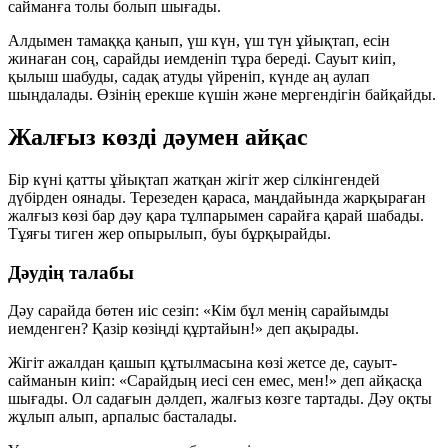
сайманға толы болып шығады.
Алдымен тамаққа қанып, үш күн, үш түн ұйықтап, есін
жинаған соң, сарайды иемденіп тұра береді. Сауыт киіп,
қылыш шабуды, садақ атуды үйреніп, күнде аң аулап
шыңдалады. Өзінің ерекше күшін және мергендігін байқайды.
Жалғыз көзді дәумен айқас
Бір күні қатты ұйықтап жатқан жігіт жер сілкінгендей
дүбірден оянады. Терезеден қараса, маңдайында жарқыраған
жалғыз көзі бар дәу қара тұлпарымен сарайға қарай шабады.
Тұяғы тиген жер опырылып, буы бұрқырайды.
Дәудің талабы
Дәу сарайда бөтен иіс сезіп:
«Кім бұл менің сарайымды
иемденген? Қазір көзіңді құртайын!»
деп ақырады.
Жігіт ажалдан қашып құтылмасына көзі жетсе де, сауыт-
сайманын киіп:
«Сарайдың иесі сен емес, мен!»
деп айқасқа
шығады. Ол садағын дәлдеп, жалғыз көзге тартады. Дәу оқты
жұлып алып, арпалыс басталады.