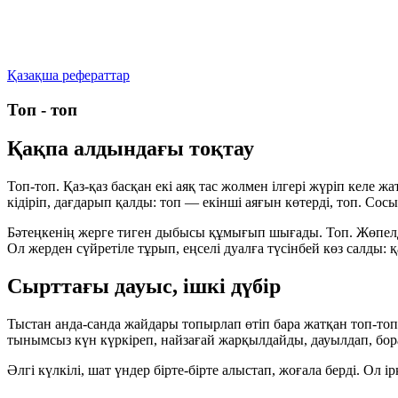
Қазақша рефераттар
Топ - топ
Қақпа алдындағы тоқтау
Топ-топ. Қаз-қаз басқан екі аяқ тас жолмен ілгері жүріп келе 
кідіріп, дағдарып қалды: топ — екінші аяғын көтерді, топ. Сос
Бәтеңкенің жерге тиген дыбысы құмығып шығады. Топ. Жөпелдем
Ол жерден сүйретіле тұрып, еңселі дуалға түсінбей көз салды: қ
Сырттағы дауыс, ішкі дүбір
Тыстан анда-санда жайдары топырлап өтіп бара жатқан топ-топ
тынымсыз күн күркіреп, найзағай жарқылдайды, дауылдап, бора
Әлгі күлкілі, шат үндер бірте-бірте алыстап, жоғала берді. Ол і