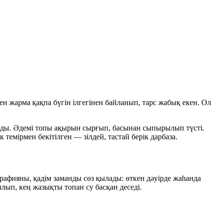
ен жарма қақпа бүгін ілгегінен байланып, тарс жабық екен. Ол
ұлады. Әдемі топы ақырын сырғып, басынан сыпырылып түсті.
 темірмен бекітілген — зілдей, тастай берік дарбаза.
рафияны, қадім заманды сөз қылады: өткен дәуірде жаһанда
лып, кең жазықты топан су басқан деседі.