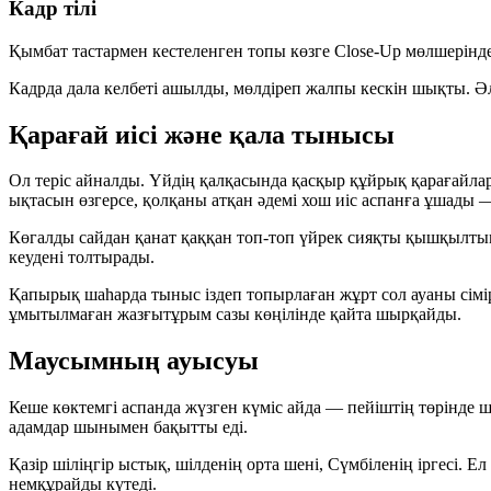
Кадр тілі
Қымбат тастармен кестеленген топы көзге
Close-Up
мөлшерінде 
Кадрда дала келбеті ашылды, мөлдіреп жалпы кескін шықты. Әл
Қарағай иісі және қала тынысы
Ол теріс айналды. Үйдің қалқасында қасқыр құйрық қарағайлар 
ықтасын өзгерсе, қолқаны атқан әдемі хош иіс аспанға ұшады 
Көгалды сайдан қанат қаққан топ-топ үйрек сияқты қышқылты
кеудені толтырады.
Қапырық шаһарда тыныс іздеп топырлаған жұрт сол ауаны сімі
ұмытылмаған жазғытұрым сазы көңілінде қайта шырқайды.
Маусымның ауысуы
Кеше көктемгі аспанда жүзген күміс айда — пейіштің төрінде 
адамдар шынымен бақытты еді.
Қазір шіліңгір ыстық, шілденің орта шені, Сүмбіленің іргесі. Е
немқұрайды күтеді.