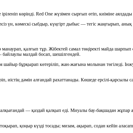
іріленіп көрінді.
Red One
жүзімен сырғып өтіп, киіміне аялдады 
сіз үн, көмескі сыбдыр, күңгірт дыбыс — тегіс жаңғырып, анық
манаурап, қалғып тұр. Жібектей самал төңіректі майда шарпып ө
— байлаулы малдай босап, шешілгендей.
м шайыр бұрқырап көтеріліп, жан-жағына молынан төгіледі. І
ріп, иістің дәмін алғандай рахаттанады. Көшеде ерсілі-қарсы
шалқығандай — қаздай қалқып еді. Миуалы бау-бақшадан жұпар а
л тоқырап, қоңыр күзді тосады; мизам, ақырап, содан кейін аласап