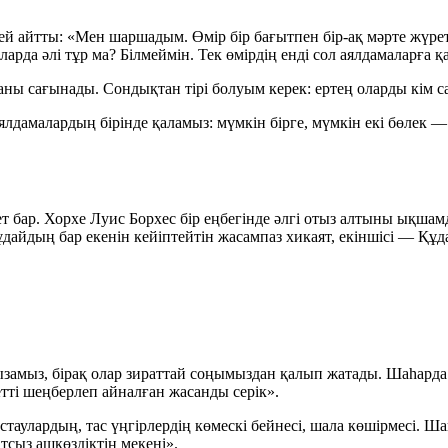
тей айтты: «Мен шаршадым. Өмір бір бағытпен бір-ақ мәрте жүрет
ларда әлі тұр ма? Білмеймін. Тек өмірдің енді сол аялдамаларға
аны сағынады. Сондықтан тірі болуым керек: ертең оларды кім с
 аялдамалардың бірінде қаламыз: мүмкін бірге, мүмкін екі бөлек
ет бар. Хорхе Луис Борхес бір еңбегінде әлгі отыз алтыны ықшам
ұдайдың бар екенін кейіптейтін жасампаз хикаят, екіншісі — Қ
замыз, бірақ олар зираттай соңымыздан қалып жатады. Шаһарда т
етті шеңберлеп айналған жасанды серік».
аулардың, тас үңгірлердің көмескі бейнесі, шала көшірмесі. Ш
сыз ашкөздіктің мекені».