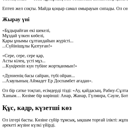
Ептеп жел соқты. Майда қоңыр самал омырауын сипады. Ол с
Жырау үні
«Бұдырайған екі шекелі,
Мұздай үлкен көбелі,
Қары ұнымы сұлтандайын жүрісті...
...Сүйінішұлы Қазтуған!»
«Сере, сере, сере қар,
Асты кілең, үсті мұз...
...Күңіреніп күн түбіне жортқанмын!»
«Дүниенің басы сайран, түбі ойран...
...Азаулының Аймадет Ер Доспамбет ағадан».
Ол бір сәтке тоқтап, есімдерді тізді: «Ау, қайдасың, Рабиу-
Ханым… Көзіме бір көрінші: Анар, Жанар, Гүлмира, Сәуле, Бо
Құс, кадр, күзетші көз
Ол ілгері басты. Көзіне сүйір тұмсық, ықшам торғай ілікті: 
әрекеті жүзіне күлкі үйірді.