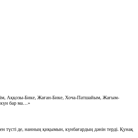
Бегім, Аққозы-Бике, Жаған-Бике, Хоча-Патшайым, Жағым-
р күн бар ма…»
н түсті де, нанның қиқымын, күнбағардың дәнін терді. Қунақ