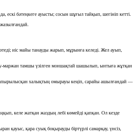
да, ескі бәтеңкеге ауысты; сосын шұғыл тайқып, шегініп кетті.
 жазылғандай.
теді; иіс майы танауды жарып, мұрынға келеді. Жел ауып,
нжу-маржан тамшы үзілген моншақтай шашылып, ынтыға жұтқан
лы сапырылысқан халықтың омырауы кеңіп, сарайы ашылғандай —
ңқып, келе жатқан жаздың лебі көмейді қапқан. Ол кезде
ыран қауыс, қара суық боқырауды біртүрлі самарқау, үнсіз,