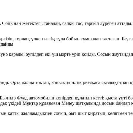
ы. Соңынан жетектегі, танадай, салқы төс, тарғыл дүрегей атт
 жүргізіп, торлап, үлкен иттің тұла бойын тұмшалап тастаған.
лдайды.
күнә қарады; әупілдеп екі-үш мәрте үріп қойды. Сосын жаутаңдап
рінді. Орта жолда тоқтап, коньякты нәзік рюмкаға сыздықтатып қ
. Былтыр Фуад автомобилін көпірден құлатып кетті; қыста үпті 
ды; үкідей Мұқтар құлазыған Медеу шатқалында досын байлап қо
ын қатты жылдамдықпен соғып, быт-шыт қиратып, көлігімен төм