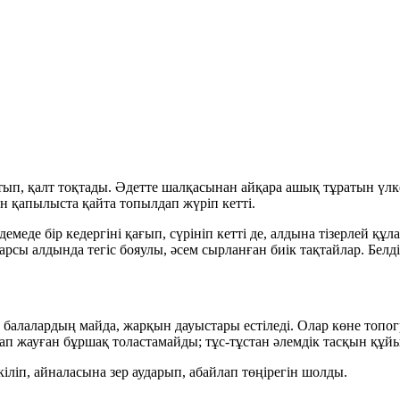
жатып, қалт тоқтады. Әдетте шалқасынан айқара ашық тұратын үлк
ын қапылыста қайта топылдап жүріп кетті.
еде бір кедергіні қағып, сүрініп кетті де, алдына тізерлей қ
арсы алдында тегіс бояулы, әсем сырланған биік тақтайлар. Белдік
 балалардың майда, жарқын дауыстары естіледі. Олар көне топог
п жауған бұршақ толастамайды; тұс-тұстан әлемдік тасқын құйы
ркіліп, айналасына зер аударып, абайлап төңірегін шолды.