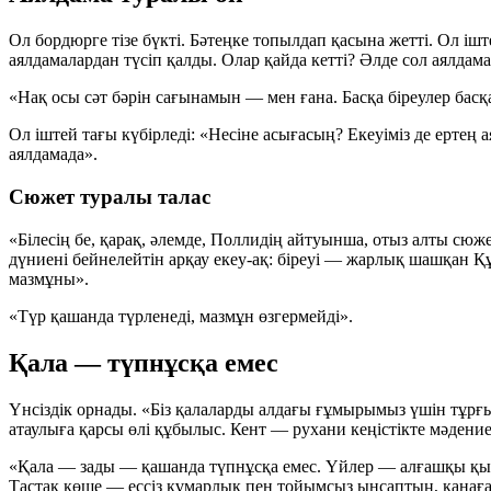
Ол бордюрге тізе бүкті. Бәтеңке топылдап қасына жетті. Ол іш
аялдамалардан түсіп қалды. Олар қайда кетті? Әлде сол аялдама
«Нақ осы сәт бәрін сағынамын — мен ғана. Басқа біреулер басқ
Ол іштей тағы күбірледі: «Несіне асығасың? Екеуіміз де ертең
аялдамада».
Сюжет туралы талас
«Білесің бе, қарақ, әлемде, Поллидің айтуынша, отыз алты сюж
дүниені бейнелейтін арқау екеу-ақ: біреуі — жарлық шашқан Қ
мазмұны».
«Түр қашанда түрленеді, мазмұн өзгермейді».
Қала — түпнұсқа емес
Үнсіздік орнады. «Біз қалаларды алдағы ғұмырымыз үшін тұрғы
атаулыға қарсы өлі құбылыс. Кент — рухани кеңістікте мәдени
«Қала — зады — қашанда түпнұсқа емес. Үйлер — алғашқы қыст
Тастақ көше — ессіз құмарлық пен тойымсыз ынсаптың, қанағат