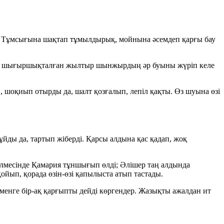
ады. Тұмсығына шақтап тұмылдырық, мойнына әсемдеп қарғы бау
 Бауға шығыршықталған жылтыр шынжырдың әр буыны жүріп келе
, шоқиып отырды да, шалт қозғалып, лепіл қақты. Өз шуына өзі
ұйды да, тартып жіберді. Қарсы алдына қас қадап, жоқ
бөлмесінде Қамария тұншығып өлді; Әлішер таң алдында
йып, қорада өзін-өзі қапылыста атып тастады.
енге бір-ақ қарғыпты дейді көргендер. Жазықты ажалдан ит