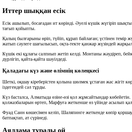
Иттер шыққан есік
Есік ашылып, босағадан ит көрінді. Әуелі күшік жүгіріп шықт
тағып қойыпты.
Қалың былғарыны өріп, түйіп, құрап байлаған; үстінен темір
жатып сәулеге шағылысып, оқта-текте қанжар жүзіндей жарқы
Күшік екі құлағы салпиып жетіп келді. Монтаны жәудіреп, бей
дүрлігіп, қайта-қайта шәуілдеді.
Қаладағы күз және өлімнің көлеңкесі
Шеткі, оқшау кіреберістен қолына шөлмек ұстаған жас жігіт кө
іздегендей сәл тұрды.
Күз басталса, Алматыда өзіне-өзі қол жұмсайтындар көбейетін
қолжазбаларын өртеп, Марфуға жеткенше өз үйінде асылып қал
Фуад Саин көшесімен келіп, Шаляпинге жеткенде көпір қоршау
батпақтап, ат сүрінеді.
Аялдама туралы ой