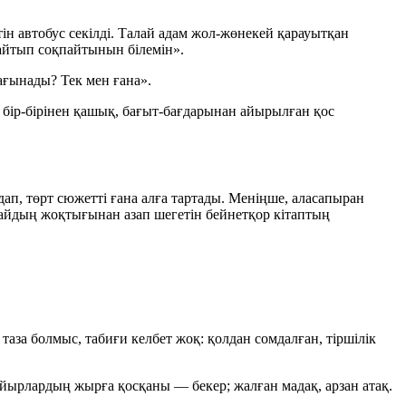
ін автобус секілді. Талай адам жол-жөнекей қарауытқан
 қайтып соқпайтынын білемін».
ағынады? Тек мен ғана».
 — бір-бірінен қашық, бағыт-бағдарынан айырылған қос
дап, төрт сюжетті ғана алға тартады. Меніңше, аласапыран
ұдайдың жоқтығынан азап шегетін бейнетқор кітаптың
аза болмыс, табиғи келбет жоқ: қолдан сомдалған, тіршілік
айырлардың жырға қосқаны — бекер; жалған мадақ, арзан атақ.