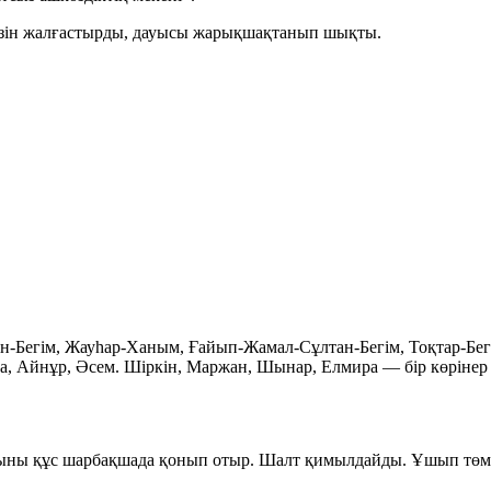
өзін жалғастырды, дауысы жарықшақтанып шықты.
Сұлтан-Бегім, Жауһар-Ханым, Ғайып-Жамал-Сұлтан-Бегім, Тоқтар-
та, Айнұр, Әсем. Шіркін, Маржан, Шынар, Елмира — бір көріне
жұпыны құс шарбақшада қонып отыр. Шалт қимылдайды. Ұшып төме