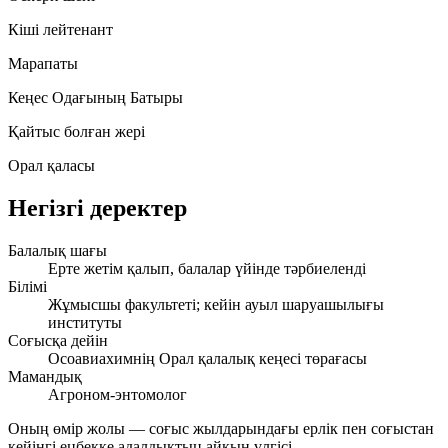
Кіші лейтенант
Марапаты
Кеңес Одағының Батыры
Қайтыс болған жері
Орал қаласы
Негізгі деректер
Балалық шағы
Ерте жетім қалып, балалар үйінде тәрбиеленді
Білімі
Жұмысшы факультеті; кейін ауыл шаруашылығы
институты
Соғысқа дейін
Осоавиахимнің Орал қалалық кеңесі төрағасы
Мамандық
Агроном-энтомолог
Оның өмір жолы — соғыс жылдарындағы ерлік пен соғыстан
кейінгі еңбекке адалдықтың айқын үлгісі.