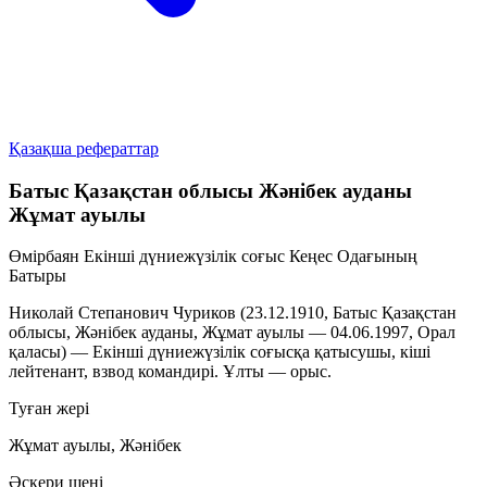
Қазақша рефераттар
Батыс Қазақстан облысы Жәнібек ауданы
Жұмат ауылы
Өмірбаян
Екінші дүниежүзілік соғыс
Кеңес Одағының
Батыры
Николай Степанович Чуриков (23.12.1910, Батыс Қазақстан
облысы, Жәнібек ауданы, Жұмат ауылы — 04.06.1997, Орал
қаласы) — Екінші дүниежүзілік соғысқа қатысушы, кіші
лейтенант, взвод командирі. Ұлты — орыс.
Туған жері
Жұмат ауылы, Жәнібек
Әскери шені