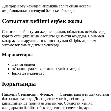
Днепрден өту кезіндегі айрықша ерлігі оның әскери
өмірбаянындағы шешуші белеске айналды.
Соғыстан кейінгі еңбек жолы
Соғыстан кейін туған жеріне оралып, облыстық өсімдіктерді
қорғау станциясының бастығы қызметін атқарды. Сонымен
қатар ауыл шаруашылығы институтын бітіріп,
агроном-
энтомолог
мамандығын меңгерді.
Марапаттары
Ленин ордені
«Сталинградты қорғағаны үшін»
медалі
Басқа да медальдар
Қорытынды
Николай Степанович Чуриков — Сталинградтағы шайқастағы
батылдығымен де, Днепрден өту кезіндегі шешуші
қимылымен де танылған жауынгер. Соғыстан кейінгі
жылдары ол бейбіт еңбекте де елге қызмет етіп, ауыл