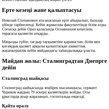
Ерте кезеңі және қалыптасуы
Николай Степанович ата-анасынан ерте айырылып, балалар
үйінде тәрбиеленді. Кейін жұмысшы факультетінде білім алды.
Соғысқа дейін Орал қаласында Осоавиахим кеңесінің
төрағасы қызметін атқарды.
Маңызды түйін:
тағдыр тауқыметіне қарамастан, білім мен
қоғамдық қызмет арқылы қалыптасқан азаматтық
жауапкершілік кейін майдандағы табандылыққа ұласты.
Майдан жолы: Сталинградтан Днепрге
дейін
Сталинград шайқасы
Сталинград шайқасында зеңбірек нысанашысы, сержант
Чуриков жаудың
79 әскери қызметкерін
жойды. Осы
ұрыстарда ауыр жараланып, госпитальда емделді.
Қайта оралу