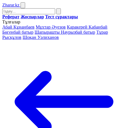
Zharar
.kz
Реферат
Жоспарлар
Тест сұрақтары
Тұлғалар
Абай Құнанбаев
Мұхтар Әуезов
Қаракерей Қабанбай
Бөгенбай батыр
Шапырашты Наурызбай батыр
Тұрар
Рысқұлов
Шоқан Уәлиханов