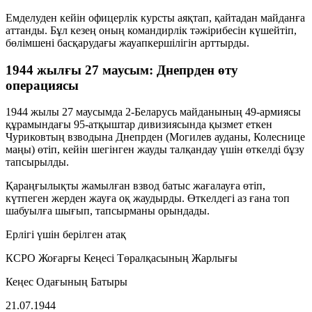
Емделуден кейін офицерлік курсты аяқтап, қайтадан майданға
аттанды. Бұл кезең оның командирлік тәжірибесін күшейтіп,
бөлімшені басқарудағы жауапкершілігін арттырды.
1944 жылғы 27 маусым: Днепрден өту
операциясы
1944 жылы 27 маусымда 2-Беларусь майданының 49-армиясы
құрамындағы 95-атқыштар дивизиясында қызмет еткен
Чуриковтың взводына Днепрден (Могилев ауданы, Колеснице
маңы) өтіп, кейін шегінген жауды талқандау үшін өткелді бұзу
тапсырылды.
Қараңғылықты жамылған взвод батыс жағалауға өтіп,
күтпеген жерден жауға оқ жаудырды. Өткелдегі аз ғана топ
шабуылға шығып, тапсырманы орындады.
Ерлігі үшін берілген атақ
КСРО Жоғарғы Кеңесі Төралқасының Жарлығы
Кеңес Одағының Батыры
21.07.1944