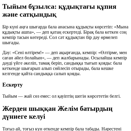
Тыйым бұзылса: құдықтағы құпия
және сатқындық
Бір күні аңға шығарда бала анасына құдықты көрсетіп: «Мына
құдықты ашпа», — деп қатаң ескертеді. Бірақ бала кеткен соң
кемпір тасын көтереді. Сол сәт құдықтан бір дәу өрмелеп
шығады.
Дәу: «Сені өлтірем!» — деп ақырғанда, кемпір: «Өлтірме, мен
саған әйел болайын», — деп жалбарынады. Осылайша кемпір
дәуді үйге әкеліп, тамақ беріп, сандыққа тығып қояды: бала
кеткенде шығарып алып сөйлесіп отырады, бала кешке
келгенде қайта сандыққа салып қояды.
Ескерту
Тыйым — жай сөз емес: ол қауіптің шегін көрсететін белгі.
Жерден шыққан Желім батырдың
дүниеге келуі
Тоғыз ай, тоғыз күн өткенде кемпір бала табады. Нәрестені