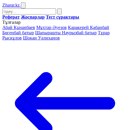
Zharar
.kz
Реферат
Жоспарлар
Тест сұрақтары
Тұлғалар
Абай Құнанбаев
Мұхтар Әуезов
Қаракерей Қабанбай
Бөгенбай батыр
Шапырашты Наурызбай батыр
Тұрар
Рысқұлов
Шоқан Уәлиханов