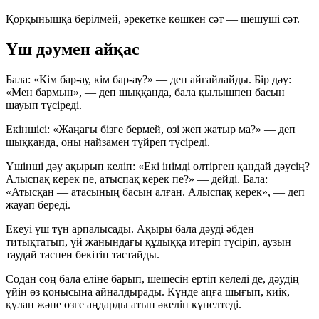
Қорқынышқа берілмей, әрекетке көшкен сәт — шешуші сәт.
Үш дәумен айқас
Бала: «Кім бар-ау, кім бар-ау?» — деп айғайлайды. Бір дәу:
«Мен бармын», — деп шыққанда, бала қылышпен басын
шауып түсіреді.
Екіншісі: «Жаңағы бізге бермей, өзі жеп жатыр ма?» — деп
шыққанда, оны найзамен түйреп түсіреді.
Үшінші дәу ақырып келіп: «Екі інімді өлтірген қандай дәусің?
Алыспақ керек пе, атыспақ керек пе?» — дейді. Бала:
«Атысқан — атасының басын алған. Алыспақ керек», — деп
жауап береді.
Екеуі үш түн арпалысады. Ақыры бала дәуді әбден
титықтатып, үй жанындағы құдыққа итеріп түсіріп, аузын
таудай таспен бекітіп тастайды.
Содан соң бала еліне барып, шешесін ертіп келеді де, дәудің
үйін өз қонысына айналдырады. Күнде аңға шығып, киік,
құлан және өзге аңдарды атып әкеліп күнелтеді.