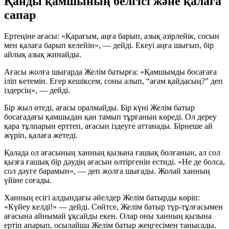
Қанды қамшының белгісі және қалаға
сапар
Ертеңіне ағасы: «Қарағым, аңға барып, азық әзірлейік, сосын
мен қалаға барып келейін», — дейді. Екеуі аңға шығып, бір
айлық азық жинайды.
Ағасы жолға шығарда Желім батырға: «Қамшымды босағаға
іліп кетемін. Егер кешіксем, соны алып, “ағам қайдасың?” деп
іздерсің», — дейді.
Бір жыл өтеді, ағасы оралмайды. Бір күні Желім батыр
босағадағы қамшыдан қан тамып тұрғанын көреді. Ол дереу
қара тұлпарын ерттеп, ағасын іздеуге аттанады. Бірнеше ай
жүріп, қалаға жетеді.
Қалада ол ағасының ханның қызына ғашық болғанын, ал сол
қызға ғашық бір дәудің ағасын өлтіргенін естиді. «Не де болса,
сол дәуге барамын», — деп жолға шығады. Жолай ханның
үйіне соғады.
Ханның есігі алдындағы әйелдер Желім батырды көріп:
«Күйеу келді!» — дейді. Сөйтсе, Желім батыр түр-тұлғасымен
ағасына айнымай ұқсайды екен. Олар оны ханның қызына
ертіп апарып, осылайша Желім батыр жеңгесімен танысады.