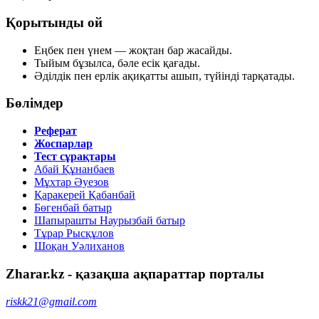
Қорытынды ой
Еңбек
пен
үнем
— жоқтан бар жасайды.
Тыйым
бұзылса, бәле есік қағады.
Әділдік
пен
ерлік
ақиқатты ашып, түйінді тарқатады.
Бөлімдер
Реферат
Жоспарлар
Тест сұрақтары
Абай Құнанбаев
Мұхтар Әуезов
Қаракерей Қабанбай
Бөгенбай батыр
Шапырашты Наурызбай батыр
Тұрар Рысқұлов
Шоқан Уәлиханов
Zharar.kz - қазақша ақпараттар порталы
riskk21@gmail.com