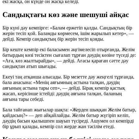
екі жасқа, он күнде он жасқа келеді.
Сандықтағы көз және шешуші айқас
Бір күні дәу кемпірге: «Балам ержетіп қалды. Сандықтың бір
жерін тесіп қой. Баламды көрмесем, ішім жарылып кетер», —
дейді. Кемпір сандықтың бір жерін тесіп қояды.
Бір кеште кемпір екі баласымен әңгімелесіп отырғанда, Желім
батырдың көзі тесіктен сығалап тұрған дәудің көзіне түседі де:
«Аға, көз жылтырайды», — дейді. Ағасы қараған сәтте дәу
сандықтан атып шығады.
Екеуі таң атқанша алысады. Бір мезетте дәу жеңгелі тұрғанда,
бала анасына: «Менің аяғымның астына талқан, дәудің
аяғының астына тары сеп», — дейді. Бірақ кемпір қастық
жасап, керісінше істейді: дәудің аяғына талқан, баланың
аяғына тары себеді.
Бала тайғанап жығылар шақта: «Жерден шыққан Желім батыр,
қайдасың?» — деп айқайлайды. Желім батыр жүгіріп келіп,
дәудің басын қылышпен шауып түсіреді. Ашумен ол кемпірді
бір ұрып қалады, кемпір сол жерде жан тәсілім етеді.