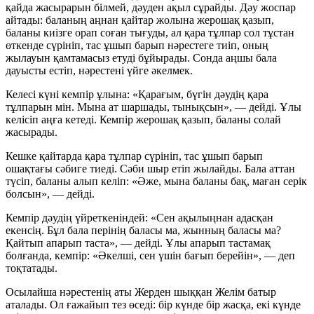
қайда жасырарын білмей, дәуден ақыл сұрайды. Дәу жоспар
айтады: баланың аңнан қайтар жолына жерошақ қазып,
баланы киізге орап соған тығуды, ал қара тұлпар сол тұстан
өткенде сүрініп, тас ұшып барып нәрестеге тиіп, оның
жылауын қамтамасыз етуді бұйырады. Сонда аңшы бала
дауысты естіп, нәрестені үйге әкелмек.
Келесі күні кемпір ұлына: «Қарағым, бүгін дәудің қара
тұлпарын мін. Мына ат шаршады, тынықсын», — дейді. Ұлы
келісіп аңға кетеді. Кемпір жерошақ қазып, баланы солай
жасырады.
Кешке қайтарда қара тұлпар сүрініп, тас ұшып барып
ошақтағы сәбиге тиеді. Сәби шыр етіп жылайды. Бала аттан
түсіп, баланы алып келіп: «Әже, мына баланы бақ, маған серік
болсын», — дейді.
Кемпір дәудің үйреткеніндей: «Сен ақылыңнан адасқан
екенсің. Бұл бала перінің баласы ма, жынның баласы ма?
Қайтып апарып таста», — дейді. Ұлы апарып тастамақ
болғанда, кемпір: «Әкелші, сен үшін бағып берейін», — деп
тоқтатады.
Осылайша нәрестенің аты
Жерден шыққан Желім батыр
аталады. Ол ғажайып тез өседі: бір күнде бір жасқа, екі күнде