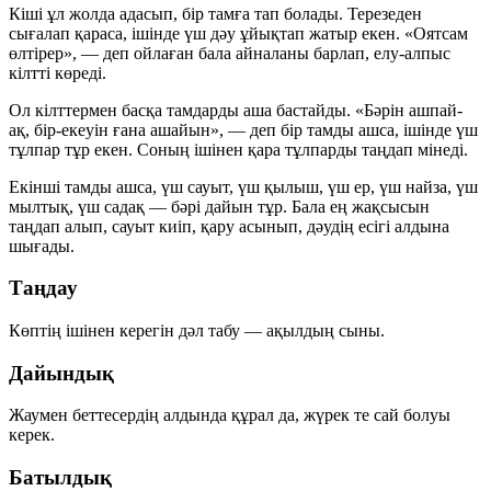
Кіші ұл жолда адасып, бір тамға тап болады. Терезеден
сығалап қараса, ішінде үш дәу ұйықтап жатыр екен. «Оятсам
өлтірер», — деп ойлаған бала айналаны барлап, елу-алпыс
кілтті көреді.
Ол кілттермен басқа тамдарды аша бастайды. «Бәрін ашпай-
ақ, бір-екеуін ғана ашайын», — деп бір тамды ашса, ішінде үш
тұлпар тұр екен. Соның ішінен қара тұлпарды таңдап мінеді.
Екінші тамды ашса, үш сауыт, үш қылыш, үш ер, үш найза, үш
мылтық, үш садақ — бәрі дайын тұр. Бала ең жақсысын
таңдап алып, сауыт киіп, қару асынып, дәудің есігі алдына
шығады.
Таңдау
Көптің ішінен керегін дәл табу — ақылдың сыны.
Дайындық
Жаумен беттесердің алдында құрал да, жүрек те сай болуы
керек.
Батылдық