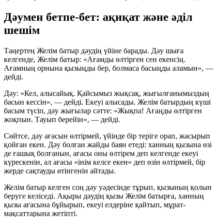
Дәумен бетпе-бет: ақиқат және әділ
шешім
Таңертең Желім батыр дәудің үйіне барады. Дәу шыға
келгенде, Желім батыр: «Ағамды өлтірген сен екенсің.
Ағамның орнына қызыңды бер, болмаса басыңды аламын», —
дейді.
Дәу: «Кел, алысайық. Қайсымыз жықсақ, жығылғанымыздың
басын кессін», — дейді. Екеуі алысады. Желім батырдың күші
басым түсіп, дәу жығылар сәтте: «Жықпа! Ағаңды өлтірген
жоқпын. Тауып берейін», — дейді.
Сөйтсе, дәу ағасын өлтірмей, үйінде бір теріге орап, жасырып
қойған екен. Дәу болған жайды баян етеді: ханның қызына өзі
де ғашық болғанын, ағасы оны өлтірем деп келгенде екеуі
күрескенін, ал ағасы «інім келсе екен» деп өзін өлтірмей, бір
жерде сақтауды өтінгенін айтады.
Желім батыр келген соң дәу уәдесінде тұрып, қызының қолын
беруге келіседі. Ақыры дәудің қызы Желім батырға, ханның
қызы ағасына бұйырып, екеуі елдеріне қайтып, мұрат-
мақсаттарына жетіпті.