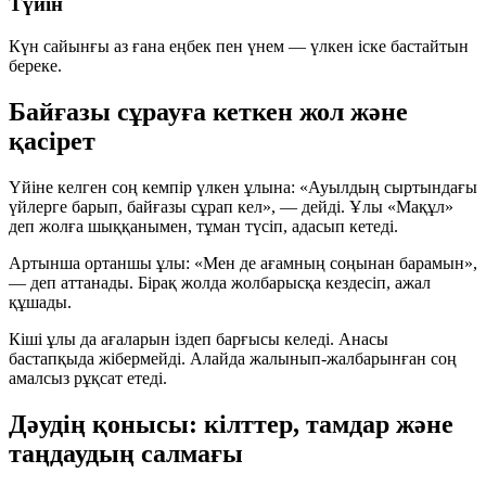
Түйін
Күн сайынғы аз ғана еңбек пен үнем — үлкен іске бастайтын
береке.
Байғазы сұрауға кеткен жол және
қасірет
Үйіне келген соң кемпір үлкен ұлына: «Ауылдың сыртындағы
үйлерге барып, байғазы сұрап кел», — дейді. Ұлы «Мақұл»
деп жолға шыққанымен, тұман түсіп, адасып кетеді.
Артынша ортаншы ұлы: «Мен де ағамның соңынан барамын»,
— деп аттанады. Бірақ жолда жолбарысқа кездесіп, ажал
құшады.
Кіші ұлы да ағаларын іздеп барғысы келеді. Анасы
бастапқыда жібермейді. Алайда жалынып-жалбарынған соң
амалсыз рұқсат етеді.
Дәудің қонысы: кілттер, тамдар және
таңдаудың салмағы