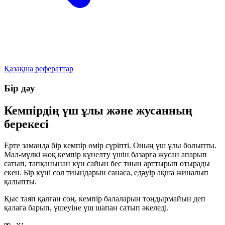
Қазақша рефераттар
Бір дәу
Кемпірдің үш ұлы және жусанның
берекесі
Ерте заманда бір кемпір өмір сүріпті. Оның үш ұлы болыпты.
Мал-мүлкі жоқ кемпір күнелту үшін базарға жусан апарып
сатып, тапқанынан күн сайын бес тиын арттырып отырады
екен. Бір күні сол тиындарын санаса, едәуір ақша жиналып
қалыпты.
Қыс таяп қалған соң, кемпір балаларын тоңдырмайын деп
қалаға барып, үшеуіне үш шапан сатып әкеледі.