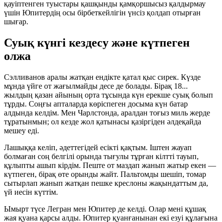
қауіптенген туыстары қашқынды қамқоршысыз қалдырмау
үшін Юпитердің осы бірбеткейлігін үнсіз қолдап отырған
шығар.
Суық күнгі кездесу және күтпеген
олжа
Сэлливанов аралы жатқан ендікте қатал қыс сирек. Күзде
мұнда үйге от жағылмайды десе де болады. Бірақ 18...
жылдың қазан айының орта тұсында күн ерекше суық болып
тұрды. Соңғы апталарда көріспеген досыма күн батар
алдында келдім. Мен Чарлстонда, аралдан тоғыз миль жерде
тұратынмын; ол кезде жол қатынасы қазіргіден әлдеқайда
мешеу еді.
Лашыққа келіп, әдеттегідей есікті қақтым. Іштен жауап
болмаған соң белгілі орында тығулы тұрған кілтті тауып,
құлыпты ашып кірдім. Пеште от маздап жанып жатыр екен —
күтпеген, бірақ өте орынды жайт. Пальтомды шешіп, томар
сытырлап жанып жатқан пешке креслоны жақындаттым да,
үй иесін күттім.
Ымырт түсе Легран мен Юпитер де келді. Олар мені құшақ
жая қуана қарсы алды. Юпитер қуанғанынан екі езуі құлағына