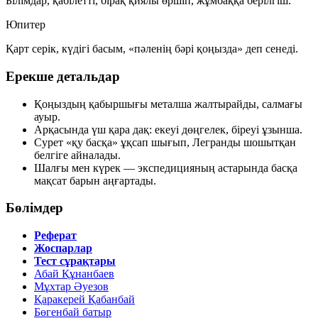
Білімдар, қабілетті, бірақ қиялы өршіп, жұмбаққа берілгіш.
Юпитер
Қарт серік, күдігі басым, «пәленің бәрі қоңызда» деп сенеді.
Ерекше детальдар
Қоңыздың қабыршығы металша жалтырайды, салмағы
ауыр.
Арқасында үш қара дақ: екеуі дөңгелек, біреуі ұзынша.
Сурет «қу басқа» ұқсап шығып, Легранды шошытқан
белгіге айналады.
Шалғы мен күрек — экспедицияның астарында басқа
мақсат барын аңғартады.
Бөлімдер
Реферат
Жоспарлар
Тест сұрақтары
Абай Құнанбаев
Мұхтар Әуезов
Қаракерей Қабанбай
Бөгенбай батыр