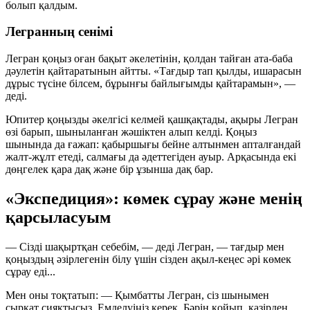
болып қалдым.
Легранның сенімі
Легран қоңыз оған бақыт әкелетінін, қолдан тайған ата-баба
дәулетін қайтаратынын айтты. «Тағдыр тап қылды, ишарасын
дұрыс түсіне білсем, бұрынғы байлығымды қайтарамын», —
деді.
Юпитер қоңызды әкелгісі келмей қашқақтады, ақыры Легран
өзі барып, шыныланған жәшіктен алып келді. Қоңыз
шынында да ғажап: қабыршығы бейне алтынмен апталғандай
жалт-жұлт етеді, салмағы да әдеттегіден ауыр. Арқасында екі
дөңгелек қара дақ және бір ұзынша дақ бар.
«Экспедиция»: көмек сұрау және менің
қарсыласуым
— Сізді шақыртқан себебім, — деді Легран, — тағдыр мен
қоңыздың әзірлегенін білу үшін сізден ақыл-кеңес әрі көмек
сұрау еді...
Мен оны тоқтатып: — Қымбатты Легран, сіз шынымен
сырқат сияқтысыз. Емделуіңіз керек. Бәрін қойып, қазірден