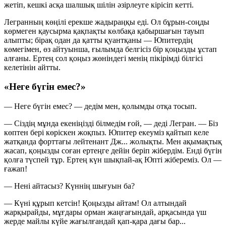
жетіп, кешкі асқа шалшық шілін әзірлеуге кірісіп кетті.
Легранның көңілі ерекше жадыраңқы еді. Ол бұрын-соңды
көрмеген қаусырма қақпақты көлбақа қабыршағын тауып
алыпты; бірақ одан да қатты қуантқаны — Юпитердің
көмегімен, өз айтуынша, ғылымда белгісіз бір қоңызды ұстап
алғаны. Ертең сол қоңыз жөніндегі менің пікірімді білгісі
келетінін айтты.
«Неге бүгін емес?»
— Неге бүгін емес? — дедім мен, қолымды отқа тосып.
— Сіздің мұнда екеніңізді білмедім ғой, — деді Легран. — Біз
көптен бері көріскен жоқпыз. Юпитер екеуміз қайтып келе
жатқанда форттағы лейтенант Дж... жолықты. Мен ақымақтық
жасап, қоңызды соған ертеңге дейін беріп жібердім. Енді бүгін
қолға түспей тұр. Ертең күн шықпай-ақ Юпті жібереміз. Ол —
ғажап!
— Нені айтасыз? Күннің шығуын ба?
— Күні құрып кетсін! Қоңызды айтам! Ол алтындай
жарқырайды, мұғдары орман жаңғағындай, арқасында үш
жерде майлы күйе жағылғандай қап-қара дағы бар...