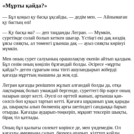
«Мұрты қайда?»
— Бұл қоңыз қу басқа ұқсайды, — дедім мен. — Айнымаған
қу бастың өзі!
— Қу басқа ма? — деп таңданды Легран. — Мүмкін,
суретімде солай болып кеткен шығар. Үстіңгі екі дақ көздің
ұясы сияқты, ал төменгі ұзынша дақ — ауыз сияқты көрінуі
мүмкін.
Мен оның сурет салуының орашолақтау екенін айтып қалдым.
Бұл сөзім оның көңілін бұзғандай болды. Әсіресе «мұрты
қайда?» деген сұрағым оны тіпті ашуландырып жіберді:
қағазда мұрттың нышаны да жоқ еді.
Легран қағазды ренішпен жұлып алғандай болды да, отқа
лақтырмақ болып умаждай бергенде, суреттегі бір нәрсе оның
назарын шорт кесті. Әуелі ол өрттей жанып, артынша қан-
сөлсіз боп қуқыл тартып кетті. Қағазға шұқшиып ұзақ қарады
да, шырақты алып бөлменің арғы шетіндегі сандыққа барып
отырды. Қағазды аударып-төңкеріп, мұқият тексеріп шықты,
бірақ тіл қатпады.
Оның бұл қылығы сөлекет көрінсе де, мен үндемедім. Ол
қағазды әмиянына салып, бюроға апарып, кілттеп қойды.