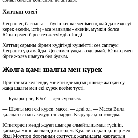
Хаттың өзегі
Легран ең бастысы — бүгін кешке менімен қалай да кездесуі
керек екенін, істің «аса маңызды» екенін, мүмкін болса
Юпитермен бірге тез жетуімді өтінеді.
Хаттың сарыны бірден күдігімді күшейтті: сөз саптауы
Легранға ұқсамайды. Дегенмен уақыт оздырмай, Юпитермен
бірге жолға шығуға бел будым.
Жолға қам: шалғы мен күрек
Пристаньға келгенде, мінетін қайықтың ішінде жатқан су
жаңа шалғы мен екі күрек көзіме түсті.
— Бұларың не, Юп? — деп сұрадым.
— Шалғы мен екі күрек, масса, — деді ол. — Масса Вилл
қаладан сатып әкелуді тапсырды. Қыруар ақша төледім.
Юпитерден мәнді жауап шығара алмайтынымды түсініп,
қайыққа мініп желкенді көтердім. Қуалай соққан қоңыр жел
бізді Моултри фортының солтүстік жағындағы жартастың