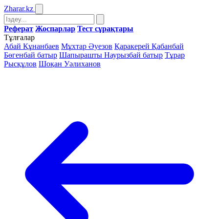
Zharar
.kz
Реферат
Жоспарлар
Тест сұрақтары
Тұлғалар
Абай Құнанбаев
Мұхтар Әуезов
Қаракерей Қабанбай
Бөгенбай батыр
Шапырашты Наурызбай батыр
Тұрар
Рысқұлов
Шоқан Уәлиханов