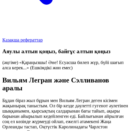
Қазақша рефераттар
Аяулы алтын қоңыз, байғұс алтын қоңыз
(әңгіме) «Қараңызшы! Әне! Есуасша билеп жүр, бүйі шағып
алса керек...» (Ешкімдікі жөн емес)
Вильям Легран және Сэлливанов
аралы
Бұдан біраз жыл бұрын мен Вильям Легран деген кісімен
жақынырақ таныстым. Ол бір кезде дәулетті гугенот әулетінен
шыққанымен, қырсықтың салдарынан бағы тайып, ақыры
барынан айырылып кедейленген еді. Байлығынан айрылған
соң ел көзінде жүрмеуді ойлап, ежелгі атамекені Жаңа
Орлеанды тастап, Оңтүстік Каролинадағы Чарлстон