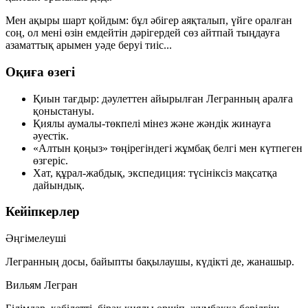
Мен ақыры шарт қойдым: бұл әбігер аяқталып, үйге оралған
соң, ол мені өзін емдейтін дәрігердей сөз айтпай тыңдауға
азаматтық арымен уәде беруі тиіс...
Оқиға өзегі
Қиын тағдыр: дәулеттен айырылған Легранның аралға
қоныстануы.
Қиялы аумалы-төкпелі мінез және жәндік жинауға
әуестік.
«Алтын қоңыз» төңірегіндегі жұмбақ белгі мен күтпеген
өзгеріс.
Хат, құрал-жабдық, экспедиция: түсініксіз мақсатқа
дайындық.
Кейіпкерлер
Әңгімелеуші
Легранның досы, байыпты бақылаушы, күдікті де, жанашыр.
Вильям Легран