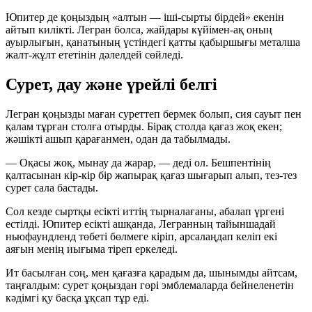
Юпитер де қоңыздың «алтын — іші-сырты бірдей» екенін
айтып килікті. Легран болса, жайдары күйімен-ақ оның
ауырлығын, қанатының үстіндегі қатты қабыршығы металша
жалт-жұлт ететінін дәлелдей сөйледі.
Сурет, дау және үрейлі белгі
Легран қоңызды маған суреттеп бермек болып, сия сауыт пен
қалам тұрған столға отырды. Бірақ столда қағаз жоқ екен;
жәшікті ашып қарағанмен, одан да табылмады.
— Оқасы жоқ, мынау да жарар, — деді ол. Бешпентінің
қалтасынан кір-кір бір жапырақ қағаз шығарып алып, тез-тез
сурет сала бастады.
Сол кезде сыртқы есікті иттің тырналағаны, абалап үргені
естілді. Юпитер есікті ашқанда, Легранның тайыншадай
ньюфаундленд төбеті бөлмеге кіріп, арсалаңдап келіп екі
аяғын менің иығыма тіреп еркеледі.
Ит басылған соң, мен қағазға қарадым да, шынымды айтсам,
таңғалдым: сурет қоңыздан гөрі эмблемаларда бейнеленетін
кәдімгі қу басқа ұқсап тұр еді.