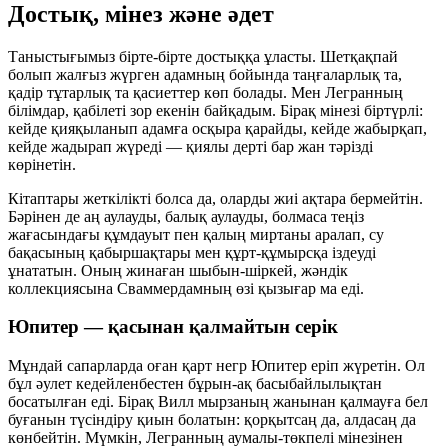
Достық, мінез және әдет
Таныстығымыз бірте-бірте достыққа ұласты. Шетқақпай
болып жалғыз жүрген адамның бойында таңғаларлық та,
қадір тұтарлық та қасиеттер көп болады. Мен Легранның
білімдар, қабілеті зор екенін байқадым. Бірақ мінезі біртүрлі:
кейде қияқыланып адамға осқыра қарайды, кейде жабырқап,
кейде жадырап жүреді — қиялы дерті бар жан тәрізді
көрінетін.
Кітаптары жеткілікті болса да, оларды жиі ақтара бермейтін.
Бәрінен де аң аулауды, балық аулауды, болмаса теңіз
жағасындағы құмдауыт пен қалың миртаны аралап, су
бақасының қабыршақтары мен құрт-құмырсқа іздеуді
ұнататын. Оның жинаған шыбын-шіркей, жәндік
коллекциясына Сваммердамның өзі қызығар ма еді.
Юпитер — қасынан қалмайтын серік
Мұндай сапарларда оған қарт негр Юпитер еріп жүретін. Ол
бұл әулет кедейленбестен бұрын-ақ басыбайлылықтан
босатылған еді. Бірақ Вилл мырзаның жанынан қалмауға бел
буғанын түсіндіру қиын болатын: қорқытсаң да, алдасаң да
көнбейтін. Мүмкін, Легранның аумалы-төкпелі мінезінен