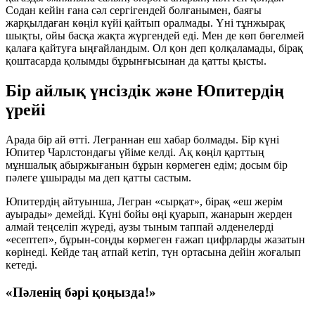
Содан кейін ғана сәл сергігендей болғанымен, баяғы
жарқылдаған көңіл күйі қайтып оралмады. Үні тұнжырақ
шықты, ойы басқа жақта жүргендей еді. Мен де көп бөгелмей
қалаға қайтуға ыңғайландым. Ол қон деп қолқаламады, бірақ
қоштасарда қолымды бұрынғысынан да қатты қысты.
Бір айлық үнсіздік және Юпитердің
үрейі
Арада бір ай өтті. Леграннан еш хабар болмады. Бір күні
Юпитер Чарлстондағы үйіме келді. Ақ көңіл қарттың
мұншалық абыржығанын бұрын көрмеген едім; досым бір
пәлеге ұшырады ма деп қатты састым.
Юпитердің айтуынша, Легран «сырқат», бірақ «еш жерім
ауырады» демейді. Күні бойы өңі қуарып, жанарын жерден
алмай теңселіп жүреді, аузы тыным таппай әлденелерді
«есептеп», бұрын-соңды көрмеген ғажап цифрларды жазатын
көрінеді. Кейде таң атпай кетіп, түн ортасына дейін жоғалып
кетеді.
«Пәленің бәрі қоңызда!»