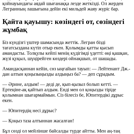
қойнауындағы аядай шығанаққа лезде жеткізді. Ол жерден
Легранның лашығына дейін екі мильдей жаяу жүріс бар.
Қайта қауышу: көзіндегі от, сөзіндегі
жұмбақ
Біз күндізгі үштер шамасында жеттік. Легран бізді
тағатсыздана күтіп отыр екен. Қолымды қатты қысып
амандасты. Толқулы кейпі менің күдігімді үдетті: өңі қашқан,
жүзі қуқыл, шүңірейген көздері ойнақшып, от шашады.
Амандасқаннан кейін, сөз ыңғайын тауып: — Лейтенант Дж.-
дан алтын қоңызыңызды алдыңыз ба? — деп сұрадым.
— Әрине, алдым! — деді де, қып-қызыл болып кетті. —
Ертеңіне-ақ қайтып алдым. Енді мен ол қоңызды тіріде
қолымнан шығармаймын. Сіз білесіз бе, Юпитердікі дұрыс
екен.
— Юпитердің несі дұрыс?
— Қоңыз таза алтыннан жасалған!
Бұл сөзді ол мейлінше байсалды түрде айтты. Мен аң-таң