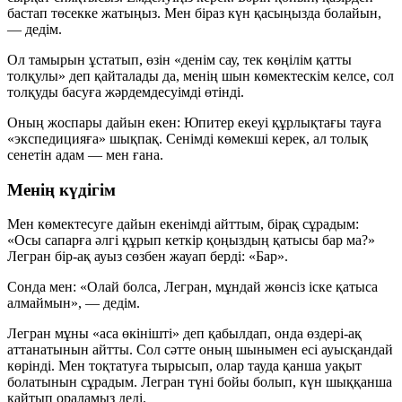
бастап төсекке жатыңыз. Мен біраз күн қасыңызда болайын,
— дедім.
Ол тамырын ұстатып, өзін «денім сау, тек көңілім қатты
толқулы» деп қайталады да, менің шын көмектескім келсе, сол
толқуды басуға жәрдемдесуімді өтінді.
Оның жоспары дайын екен: Юпитер екеуі құрлықтағы тауға
«экспедицияға» шықпақ. Сенімді көмекші керек, ал толық
сенетін адам — мен ғана.
Менің күдігім
Мен көмектесуге дайын екенімді айттым, бірақ сұрадым:
«Осы сапарға әлгі құрып кеткір қоңыздың қатысы бар ма?»
Легран бір-ақ ауыз сөзбен жауап берді: «Бар».
Сонда мен: «Олай болса, Легран, мұндай жөнсіз іске қатыса
алмаймын», — дедім.
Легран мұны «аса өкінішті» деп қабылдап, онда өздері-ақ
аттанатынын айтты. Сол сәтте оның шынымен есі ауысқандай
көрінді. Мен тоқтатуға тырысып, олар тауда қанша уақыт
болатынын сұрадым. Легран түні бойы болып, күн шыққанша
қайтып ораламыз деді.