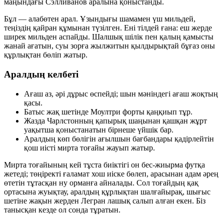
маңындағы Сэлливанов аралына қоныстанды.
Бұл — алабөтен арал. Ұзындығы шамамен үш мильдей,
теңіздің қайран құмынан түзілген. Ені тілдей ғана: еш жерде
ширек мильден аспайды. Шалшық шілік пен қалың қамысты
жанай ағатын, суы зорға жылжитын қылдырықтай бұғаз оны
құрлықтан бөліп жатыр.
Аралдың келбеті
Ағаш аз, әрі дұрыс өспейді; шын мәніндегі ағаш жоқтың
қасы.
Батыс жақ шетінде Моултри форты қаңқиып тұр.
Жазда Чарлстонның қапырық шаңынан қашқан жұрт
уақытша қоныстанатын бірнеше үйшік бар.
Аралдың көп бөлігін ағылшын бағбандары қадірлейтін
қош иісті мирта тоғайы жауып жатыр.
Мирта тоғайының кей тұста биіктігі он бес-жиырма футқа
жетеді; төңіректі ғаламат хош иіске бөлеп, арасынан адам әрең
өтетін тұтасқан ну орманға айналады. Сол тоғайдың қақ
ортасына жуықтау, аралдың құрлықтан шалғайырақ, шығыс
шетіне жақын жерден Легран лашық салып алған екен. Біз
танысқан кезде ол сонда тұратын.