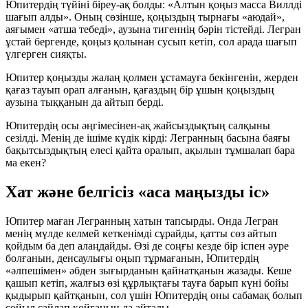
Юпитердің түйіні біреу-ақ болды: «Алтын қоңыз масса Виллді
шағып алды». Оның сөзінше, қоңыздың тырнағы «аюдай»,
аяғымен «атша тебеді», аузына тигеннің бәрін тістейді. Легран
ұстай бергенде, қоңыз қолынан сусып кетіп, сол арада шағып
үлгерген сияқты.
Юпитер қоңызды жалаң қолмен ұстамауға бекінгенін, жерден
қағаз тауып орап алғанын, қағаздың бір ұшын қоңыздың
аузына тыққанын да айтып берді.
Юпитердің осы әңгімесінен-ақ жайсыздықтың салқыны
сезілді. Менің де ішіме күдік кірді: Легранның басына баяғы
бақытсыздықтың елесі қайта оралып, ақылын тұмшалап бара
ма екен?
Хат және белгісіз «аса маңызды іс»
Юпитер маған Легранның хатын тапсырды. Онда Легран
менің мүлде келмей кеткенімді сұрайды, қатты сөз айтып
қойдым ба деп алаңдайды. Өзі де соңғы кезде бір іспен әуре
болғанын, денсаулығы оңып тұрмағанын, Юпитердің
«әлпешімен» әбден зығырданын қайнатқанын жазады. Кеше
қашып кетіп, жалғыз өзі құрлықтағы тауға барып күні бойы
қыдырып қайтқанын, сол үшін Юпитердің оны сабамақ болып
сойыл сайлап қойғанын да айтады.