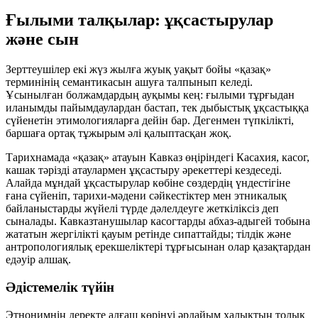
Ғылыми талқылар: ұқсастырулар
және сын
Зерттеушілер екі жүз жылға жуық уақыт бойы «қазақ»
терминінің семантикасын ашуға талпынып келеді.
Ұсынылған болжамдардың ауқымы кең: ғылыми тұрғыдан
иланымды пайымдаулардан бастап, тек дыбыстық ұқсастыққа
сүйенетін этимологияларға дейін бар. Дегенмен түпкілікті,
баршаға ортақ тұжырым әлі қалыптасқан жоқ.
Тарихнамада «қазақ» атауын Кавказ өңіріндегі
Касахия
,
касог
,
кашак
тәрізді атаулармен ұқсастыру әрекеттері кездеседі.
Алайда мұндай ұқсастырулар көбіне сөздердің үндестігіне
ғана сүйеніп, тарихи-мәдени сәйкестіктер мен этникалық
байланыстарды жүйелі түрде дәлелдеуге жеткіліксіз деп
сыналады. Кавказтанушылар касогтарды абхаз-адыгей тобына
жататын жергілікті қауым ретінде сипаттайды; тілдік және
антропологиялық ерекшеліктері тұрғысынан олар қазақтардан
едәуір алшақ.
Әдістемелік түйін
Этнонимнің деректе алғаш көрінуі әрдайым халықтың толық