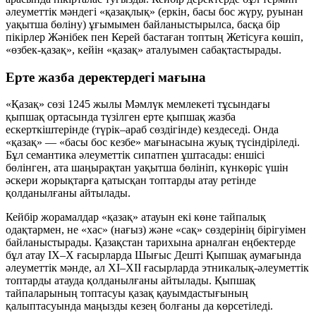
әлеуметтік мәндегі «қазақлық» (еркін, басы бос жүру, руынан
уақытша бөліну) ұғымымен байланыстырылса, басқа бір
пікірлер Жәнібек пен Керей бастаған топтың Жетісуға көшіп,
«өзбек-қазақ», кейін «қазақ» аталуымен сабақтастырады.
Ерте жазба деректердегі мағына
«Қазақ» сөзі 1245 жылы Мәмлүк мемлекеті тұсындағы
қыпшақ ортасында түзілген ерте қыпшақ жазба
ескерткіштерінде (түрік–араб сөздігінде) кездеседі. Онда
«қазақ» — «басы бос кезбе» мағынасына жуық түсіндіріледі.
Бұл семантика әлеуметтік сипатпен ұштасады: еншісі
бөлінген, ата шаңырақтан уақытша бөлініп, күнкөріс үшін
әскери жорықтарға қатысқан топтарды атау ретінде
қолданылғаны айтылады.
Кейбір жорамалдар «қазақ» атауын екі көне тайпалық
одақтармен, не «хас» (нағыз) және «сақ» сөздерінің бірігуімен
байланыстырады. Қазақстан тарихына арналған еңбектерде
бұл атау IX–X ғасырларда Шығыс Дешті Қыпшақ аумағында
әлеуметтік мәнде, ал XI–XII ғасырларда этникалық-әлеуметтік
топтарды атауда қолданылғаны айтылады. Қыпшақ
тайпаларының топтасуы қазақ қауымдастығының
қалыптасуында маңызды кезең болғаны да көрсетіледі.