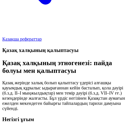
Қазақша рефераттар
Қазақ халқының қалыптасуы
Қазақ халқының этногенезі: пайда
болуы мен қалыптасуы
Қазақ жерінде халық болып қалыптасу үдерісі алғашқы
қауымдық құрылыс ыдырағаннан кейін басталып, қола дәуірі
(б.з.д. II–I мыңжылдықтар) мен темір дәуірі (б.з.д. VII–IV ғғ.)
кезеңдерінде жалғасты. Бұл үрдіс негізінен Қазақстан аумағын
ежелден мекендеген байырғы тайпалардың тарихи дамуына
сүйенді.
Негізгі ұғым