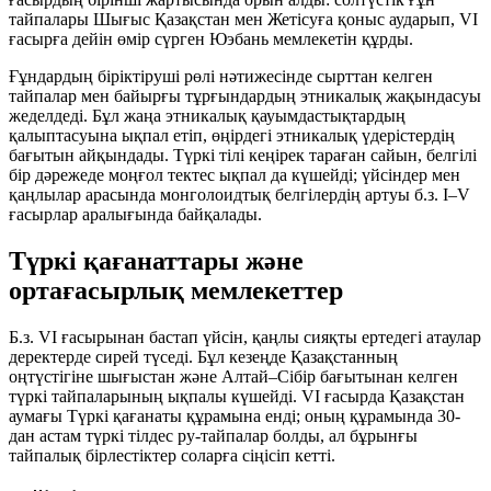
тайпалары Шығыс Қазақстан мен Жетісуға қоныс аударып, VI
ғасырға дейін өмір сүрген
Юэбань
мемлекетін құрды.
Ғұндардың біріктіруші рөлі нәтижесінде сырттан келген
тайпалар мен байырғы тұрғындардың этникалық жақындасуы
жеделдеді. Бұл жаңа этникалық қауымдастықтардың
қалыптасуына ықпал етіп, өңірдегі этникалық үдерістердің
бағытын айқындады. Түркі тілі кеңірек тараған сайын, белгілі
бір дәрежеде моңғол тектес ықпал да күшейді; үйсіндер мен
қаңлылар арасында монголоидтық белгілердің артуы б.з. I–V
ғасырлар аралығында байқалады.
Түркі қағанаттары және
ортағасырлық мемлекеттер
Б.з. VI ғасырынан бастап үйсін, қаңлы сияқты ертедегі атаулар
деректерде сирей түседі. Бұл кезеңде Қазақстанның
оңтүстігіне шығыстан және Алтай–Сібір бағытынан келген
түркі тайпаларының ықпалы күшейді. VI ғасырда Қазақстан
аумағы
Түркі қағанаты
құрамына енді; оның құрамында 30-
дан астам түркі тілдес ру-тайпалар болды, ал бұрынғы
тайпалық бірлестіктер соларға сіңісіп кетті.