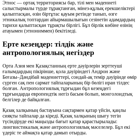
Этнос
— ортақ территориясы бар, тілі мен мәдениеті
салыстырмалы түрде тұрақтанған, мінез-құлық ерекшеліктері
қалыптасқан, өзін біртұтас қауым ретінде танып, өзге
этникалық топтардан айырмашылығын сезінетін адамдардың
тарихи қалыптасқан тұрақты бірлігі. Бұл бірлік көбіне өзінің
атауымен (
этнониммен
) бекітіледі.
Ерте кезеңдер: тілдік және
антропологиялық негіздер
Орта Азия мен Қазақстанның ерте дәуірлерін зерттеуші
ғалымдардың пікірінше, қола дәуіріндегі
Андрон
және
Беғазы–Дәндібай
мәдениеттері, сондай-ақ темір дәуірінде өмір
сүрген
сақ
пен
сармат
тайпаларының бір бөлігі иран тілдес
болған. Антропологиялық тұрғыдан бұл кезеңдегі
тұрғындарда европеидтік негіз басым болып, монголоидтық
белгілер де байқалған.
Қазақ халқының бастауына сақтармен қатар
үйсін
,
қаңлы
сияқты тайпалар да кіреді. Қазақ халқының шығу тегін
түсіндіруде екі маңызды бағыт қатар қарастырылады:
лингвистикалық
және
антропологиялық
мәселелер. Бұл екі
үдеріс те аймақта қатар дамып отырды.