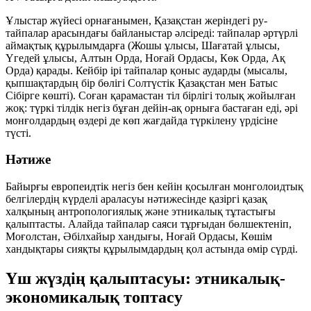
Ұлыстар жүйесі орнағанымен, Қазақстан жеріндегі ру-
тайпалар арасындағы байланыстар әлсіреді: тайпалар әртүрлі
аймақтық құрылымдарға (Жошы ұлысы, Шағатай ұлысы,
Үгедей ұлысы, Алтын Орда, Ноғай Ордасы, Көк Орда, Ақ
Орда) қарады. Кейбір ірі тайпалар қоныс аударды (мысалы,
қыпшақтардың бір бөлігі Солтүстік Қазақстан мен Батыс
Сібірге көшті). Соған қарамастан
тіл бірлігі толық жойылған
жоқ
: түркі тілдік негіз бұған дейін-ақ орныға бастаған еді, әрі
монғолдардың өздері де көп жағдайда түркілену үрдісіне
түсті.
Нәтиже
Байырғы европеидтік негіз бен кейін қосылған монголоидтық
белгілердің күрделі араласуы нәтижесінде қазіргі қазақ
халқының антропологиялық және этникалық тұтастығы
қалыптасты. Алайда тайпалар саяси тұрғыдан бөлшектеніп,
Моғолстан, Әбілхайыр хандығы, Ноғай Ордасы, Көшім
хандықтары сияқты құрылымдардың қол астында өмір сүрді.
Үш жүздің қалыптасуы: этникалық-
экономикалық топтасу