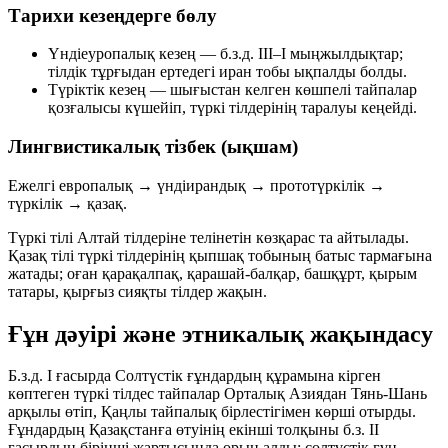
Тарихи кезеңдерге бөлу
Үндіеуропалық кезең
— б.з.д. III–I мыңжылдықтар;
тілдік тұрғыдан ертедегі иран тобы ықпалды болды.
Түріктік кезең
— шығыстан келген көшпелі тайпалар
қозғалысы күшейіп, түркі тілдерінің таралуы кеңейді.
Лингвистикалық тізбек (ықшам)
Ежелгі европалық → үндіирандық → прототүркілік →
түркілік → қазақ.
Түркі тілі Алтай тілдеріне телінетін көзқарас та айтылады.
Қазақ тілі түркі тілдерінің
қыпшақ тобының батыс тармағына
жатады; оған қарақалпақ, қарашай-балқар, башқұрт, қырым
татары, қырғыз сияқты тілдер жақын.
Ғұн дәуірі және этникалық жақындасу
Б.з.д. I ғасырда Солтүстік ғұндардың құрамына кірген
көптеген түркі тілдес тайпалар Орталық Азиядан Тянь-Шань
арқылы өтіп, Қаңлы тайпалық бірлестігімен көрші отырды.
Ғұндардың Қазақстанға өтуінің екінші толқыны б.з. II
ғасырдың бірінші жартысында орын алды: солтүстік ғұн