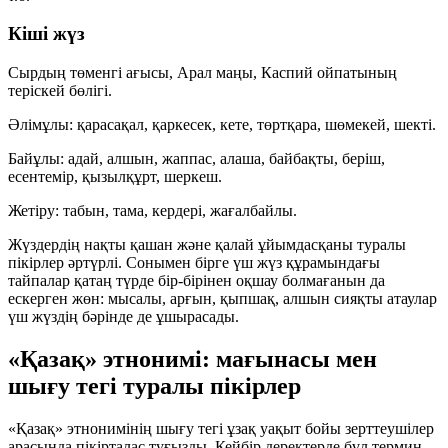
Кіші жүз
Сырдың төменгі ағысы, Арал маңы, Каспий ойпатының
теріскей бөлігі.
Әлімұлы
: қарасақал, қаркесек, кете, төртқара, шөмекей, шекті.
Байұлы
: адай, алшын, жаппас, алаша, байбақты, беріш,
есентемір, қызылқұрт, шеркеш.
Жетіру
: табын, тама, кердері, жағалбайлы.
Жүздердің нақты қашан және қалай ұйымдасқаны туралы
пікірлер әртүрлі. Сонымен бірге үш жүз құрамындағы
тайпалар қатаң түрде бір-бірінен оқшау болмағанын да
ескерген жөн: мысалы, арғын, қыпшақ, алшын сияқты атаулар
үш жүздің бәрінде де ұшырасады.
«Қазақ» этнонимі: мағынасы мен
шығу тегі туралы пікірлер
«Қазақ» этнонимінің шығу тегі ұзақ уақыт бойы зерттеушілер
арасында пікірталас туғызды. Кейбір деректерде бұл термин