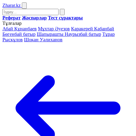
Zharar
.kz
Реферат
Жоспарлар
Тест сұрақтары
Тұлғалар
Абай Құнанбаев
Мұхтар Әуезов
Қаракерей Қабанбай
Бөгенбай батыр
Шапырашты Наурызбай батыр
Тұрар
Рысқұлов
Шоқан Уәлиханов