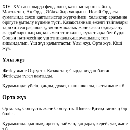
XIV–XV ғасырларда феодалдық қатынастар нығайып,
Моғолстан, Ақ Орда, Әбілхайыр хандығы, Ноғай Ордасы
аумағында саяси қақтығыстар жүргенімен, халықтар арасында
бірігуге ұмтылу күшейе түсті. Қазақстанның ежелгі тайпалары
тарихи-географиялық, экономикалық және саяси оқшаулану
жағдайларының ықпалымен этникалық тұтастыққа бет бұрды.
Соның нәтижесінде үш этникалық-шаруашылық топ
айқындалып,
Үш жүз
қалыптасты:
Ұлы жүз
,
Орта жүз
,
Кіші
жүз
.
Ұлы жүз
Жетісу және Оңтүстік Қазақстан; Сырдариядан бастап
Жетісуды түгел қамтыды.
Құрамында: үйсін, қаңлы, дулат, шанышқылы, ысты және т.б.
Орта жүз
Орталық, Солтүстік және Солтүстік-Шығыс Қазақстанның бір
бөлігі.
Құрамында: қыпшақ, арғын, найман, қоңырат, керей, уақ және
т.б.