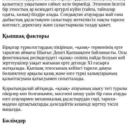
қалыптасу уақытымен сәйкес келе бермейді. Этноним белгілі
бір этностың әр кезеңдегі әртүрлі күйін (тайпа, тайпалар
одағы, халық) білдіре алады. Сондықтан атауларды жай ғана
дыбыстық ұқсастықпен салыстыру жеткіліксіз: нақты тарихи
контекст, деректану және салыстырмалы талдау қажет.
Қыпшақ факторы
Бірқатар түркологтардың пікірінше, «қазақ» терминінің ерте
таралған аймағы Шығыс Дешті Қыпшақпен байланысты. Осы
фонетикалық ресімделудегі «қазақ» сөзінің пайда болуын кей
зерттеушілер уақыт жағынан ерте дегенде XI ғасырға
жатқызады. Қыпшақ этносының кейінгі тарихи дамуы
бөлшектену арқылы қазақ және өзге түркі халықтарының
қалыптасуына қатысуымен сипатталады.
Қорытындылай айтқанда, «қазақ» атауының шығу тегі туралы
пікірлер көп болғанымен, мәселені шешу үшін бір ғана атауды
өзге атаулармен механикалық ұқсастырудан гөрі, тарихи-
мәдени ортақтықтарды дәлелдейтін кешенді зерттеу тәсілі
маңызды.
Бөлімдер