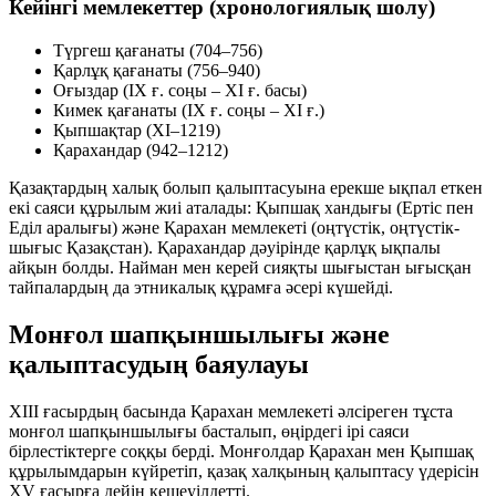
Кейінгі мемлекеттер (хронологиялық шолу)
Түргеш қағанаты
(704–756)
Қарлұқ қағанаты
(756–940)
Оғыздар
(IX ғ. соңы – XI ғ. басы)
Кимек қағанаты
(IX ғ. соңы – XI ғ.)
Қыпшақтар
(XI–1219)
Қарахандар
(942–1212)
Қазақтардың халық болып қалыптасуына ерекше ықпал еткен
екі саяси құрылым жиі аталады:
Қыпшақ хандығы
(Ертіс пен
Еділ аралығы) және
Қарахан мемлекеті
(оңтүстік, оңтүстік-
шығыс Қазақстан). Қарахандар дәуірінде қарлұқ ықпалы
айқын болды. Найман мен керей сияқты шығыстан ығысқан
тайпалардың да этникалық құрамға әсері күшейді.
Монғол шапқыншылығы және
қалыптасудың баяулауы
XIII ғасырдың басында Қарахан мемлекеті әлсіреген тұста
монғол шапқыншылығы басталып, өңірдегі ірі саяси
бірлестіктерге соққы берді. Монғолдар Қарахан мен Қыпшақ
құрылымдарын күйретіп, қазақ халқының қалыптасу үдерісін
XV ғасырға дейін кешеуілдетті.