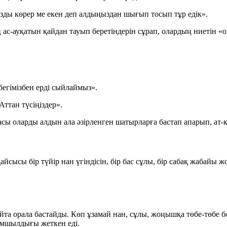
ызды көрер ме екен деп алдыңыздан шығып тосып тұр едік».
ң ас-ауқатын қайдан тауып беретіндерін сұрап, олардың ниетін 
егімізбен ерді сыйлаймыз».
Аттан түсіңіздер».
сы оларды алдын ала әзірленген шатырларға бастап апарып, ат-к
йсысы бір түйір нан үгіндісін, бір бас сұлы, бір сабақ жабайы 
айта орала бастайды. Көп ұзамай нан, сұлы, жоңышқа төбе-төбе 
йымшылдығы жеткен еді.