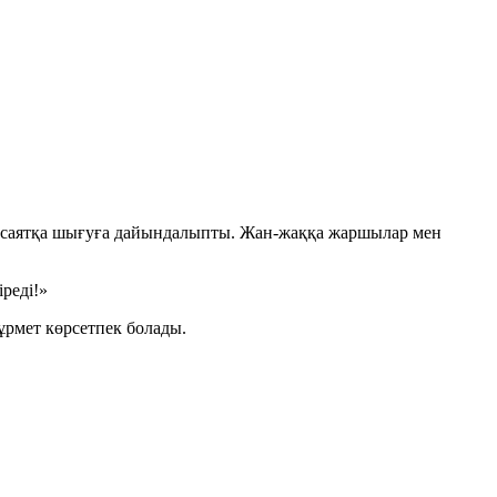
тіп, саятқа шығуға дайындалыпты. Жан-жаққа жаршылар мен
реді!»
ұрмет көрсетпек болады.