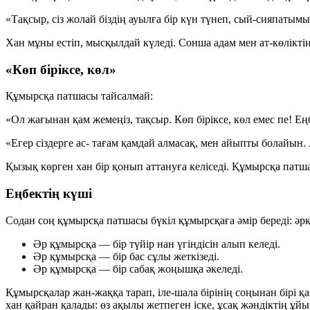
«Тақсыр, сіз жолай біздің ауылға бір күн түнеп, сый-сияпатым
Хан мұны естіп, мысқылдай күледі. Сонша адам мен ат-көлікті
«Көп біріксе, көл»
Құмырсқа патшасы тайсалмай:
«Ол жағынан қам жемеңіз, тақсыр.
Көп біріксе, көл емес пе!
Еңб
«Егер сіздерге ас- тағам қамдай алмасақ, мен айыпты болайын. 
Қызық көрген хан бір қонып аттануға келіседі. Құмырсқа патша
Еңбектің күші
Содан соң құмырсқа патшасы бүкіл құмырсқаға әмір береді: әрқа
Әр құмырсқа —
бір түйір
нан үгіндісін алып келеді.
Әр құмырсқа —
бір бас
сұлы жеткізеді.
Әр құмырсқа —
бір сабақ
жоңышқа әкеледі.
Құмырсқалар жан-жаққа тарап, іле-шала бірінің соңынан бірі қ
хан қайран қалады: өз ақылы жетпеген іске, ұсақ жәндіктің ұ