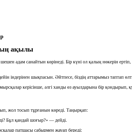
ар
ның ақылы
 ең шешен адам санайтын көрінеді. Бір күні ол қалың нөкерін ер
дейін індерінен шықпасын. Әйтпесе, біздің аттарымыз таптап өлті
мырсқалар керісінше, әлгі ханды өз ауылдарына бір қондырып, қ
п, жол тосып тұрғанын көреді. Таңырқап:
ді? Бұл қандай шоғыр?» — дейді.
сқалар патшасы сабырмен жауап береді: