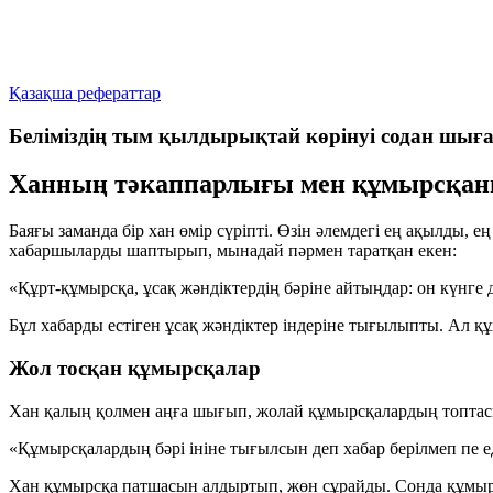
Қазақша рефераттар
Беліміздің тым қылдырықтай көрінуі содан шығ
Ханның тәкаппарлығы мен құмырсқа
Баяғы заманда бір хан өмір сүріпті. Өзін әлемдегі ең ақылды,
хабаршыларды шаптырып, мынадай пәрмен таратқан екен:
«Құрт-құмырсқа, ұсақ жәндіктердің бәріне айтыңдар: он күнге 
Бұл хабарды естіген ұсақ жәндіктер індеріне тығылыпты. Ал құ
Жол тосқан құмырсқалар
Хан қалың қолмен аңға шығып, жолай құмырсқалардың топтасы
«Құмырсқалардың бәрі ініне тығылсын деп хабар берілмеп пе е
Хан құмырсқа патшасын алдыртып, жөн сұрайды. Сонда құмыр