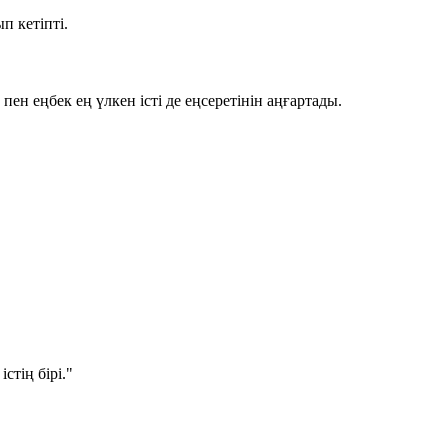
п кетіпті.
к пен еңбек
ең үлкен істі де еңсеретінін аңғартады.
стің бірі."