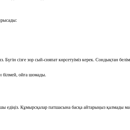
ырысады:
. Бүгін сізге зор сый-сияпат көрсетуіміз керек. Сондықтан белі
 білмей, ойға шомады.
ушы едіңіз. Құмырсқалар патшасына басқа айтарыңыз қалмады ма