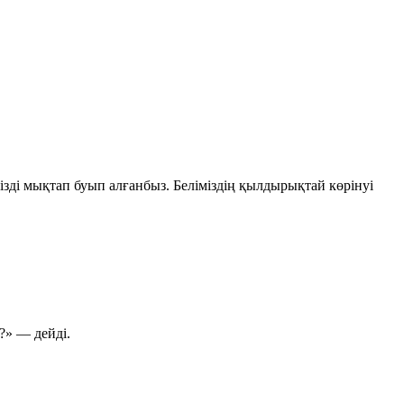
мізді мықтап буып алғанбыз. Беліміздің қылдырықтай көрінуі
?» — дейді.