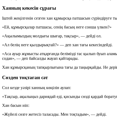
Ханның кекесін сұрағы
Іштей жеңілгенін сезген хан құмырсқа патшасын сүріндіруге т
«Ей, құмырсқалар патшасы, сенің басың неге сонша үлкен?»
«Ақылымыздың молдығы шығар, тақсыр», — дейді ол.
«Ал белің неге қылдырықтай?» — деп хан тағы кекесіндейді.
«Аса ауыр жұмысты атқарғанда белімізді тас қылып буып аламыз
содан», — деп байсалды жауап қайтарады.
Хан құмырсқаның тапқырлығына тағы да таңырқайды. Не дерін
Сөзден тоқтаған сәт
Сол кезде уәзірі ханның көңілін аулап:
«Тақсыр, ақылыңыз дариядай еді, қисынды сөзді қардай борат
Хан басын иіп:
«Жүйелі сөзге жетесіз таласады. Мен тоқтадым», — дейді.