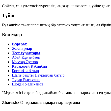
Сөйтіп, хан үн-түнсіз түрегеліп, аңға да шықпастан, үйіне қайты
Түйін
Бұл әңгіме
тәкаппарлықтың
бір сәтте-ақ тоқтайтынын, ал
бірлі
Бөлімдер
Реферат
Жоспарлар
Тест сұрақтары
Абай Құнанбаев
Мұхтар Әуезов
Қаракерей Қабанбай
Бөгенбай батыр
Шапырашты Наурызбай батыр
Тұрар Рысқұлов
Шоқан Уәлиханов
"Мұғалім ісі сырттай қарапайым болғанмен – тарихтағы ең ұлы і
Zharar.kz © - қазақша ақпараттар порталы