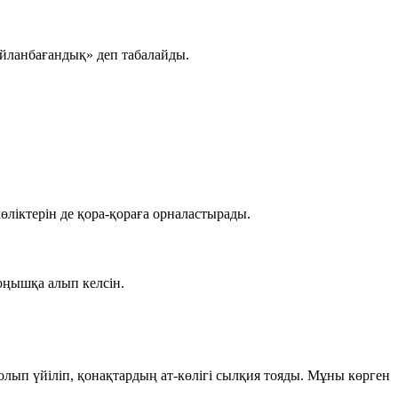
«ойланбағандық» деп табалайды.
өліктерін де қора-қораға орналастырады.
жоңышқа алып келсін.
болып үйіліп, қонақтардың ат-көлігі сылқия тояды. Мұны көрген