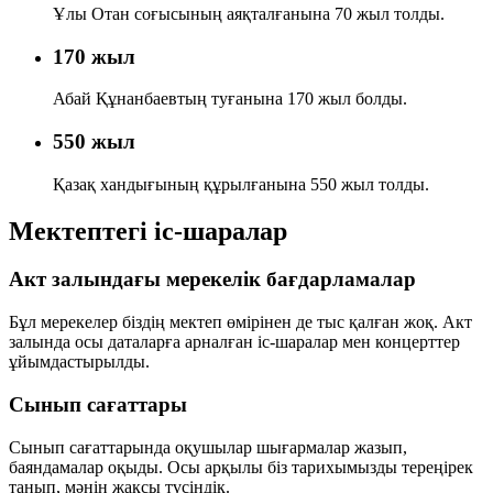
Ұлы Отан соғысының аяқталғанына 70 жыл толды.
170 жыл
Абай Құнанбаевтың туғанына 170 жыл болды.
550 жыл
Қазақ хандығының құрылғанына 550 жыл толды.
Мектептегі іс-шаралар
Акт залындағы мерекелік бағдарламалар
Бұл мерекелер біздің мектеп өмірінен де тыс қалған жоқ. Акт
залында осы даталарға арналған іс-шаралар мен концерттер
ұйымдастырылды.
Сынып сағаттары
Сынып сағаттарында оқушылар шығармалар жазып,
баяндамалар оқыды. Осы арқылы біз тарихымызды тереңірек
танып, мәнін жақсы түсіндік.