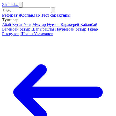
Zharar
.kz
Реферат
Жоспарлар
Тест сұрақтары
Тұлғалар
Абай Құнанбаев
Мұхтар Әуезов
Қаракерей Қабанбай
Бөгенбай батыр
Шапырашты Наурызбай батыр
Тұрар
Рысқұлов
Шоқан Уәлиханов