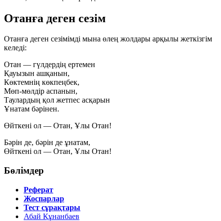
Отанға деген сезім
Отанға деген сезімімді мына өлең жолдары арқылы жеткізгім
келеді:
Отан — гүлдердің ертемен
Қауызын ашқанын,
Көктемнің көкпеңбек,
Мөп-мөлдір аспанын,
Таулардың қол жетпес асқарын
Ұнатам бәрінен.
Өйткені ол — Отан, Ұлы Отан!
Бәрін де, бәрін де ұнатам,
Өйткені ол — Отан, Ұлы Отан!
Бөлімдер
Реферат
Жоспарлар
Тест сұрақтары
Абай Құнанбаев