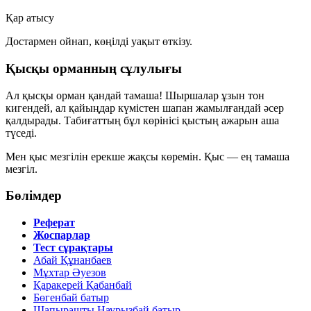
Қар атысу
Достармен ойнап, көңілді уақыт өткізу.
Қысқы орманның сұлулығы
Ал қысқы орман қандай тамаша! Шыршалар ұзын тон
кигендей, ал қайыңдар күмістен шапан жамылғандай әсер
қалдырады. Табиғаттың бұл көрінісі қыстың ажарын аша
түседі.
Мен қыс мезгілін ерекше жақсы көремін. Қыс — ең тамаша
мезгіл.
Бөлімдер
Реферат
Жоспарлар
Тест сұрақтары
Абай Құнанбаев
Мұхтар Әуезов
Қаракерей Қабанбай
Бөгенбай батыр
Шапырашты Наурызбай батыр