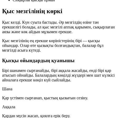
Қыс мезгілінің көркі
Қыс келді. Күн суыта бастады. Әр мезгілдің өзіне тән
ерекшелігі болады, ал қыс мезгілі
аппақ қарымен
,
сықырлаған
аязы
және
көк айдын мұзымен
ерекше.
Қыс мезгілінің ең ерекше көріністерінің бірі —
қысқы
ойындар
. Олар өте қызықты болғандықтан, балалар бұл
мезгілді асыға күтеді.
Қысқы ойындардың қуанышы
Бірі шанамен сырғанайды, бірі аққала жасайды, енді бірі қар
атысып ойнайды. Балалардың көңілді жүздері мен шат күлкісі
айналаға ерекше көңіл күй сыйлайды.
Шана
Қар үстімен сырғанап, қыстың қызығын сезіну.
Аққала
Қардан мүсін жасап, қиялға ерік беру.