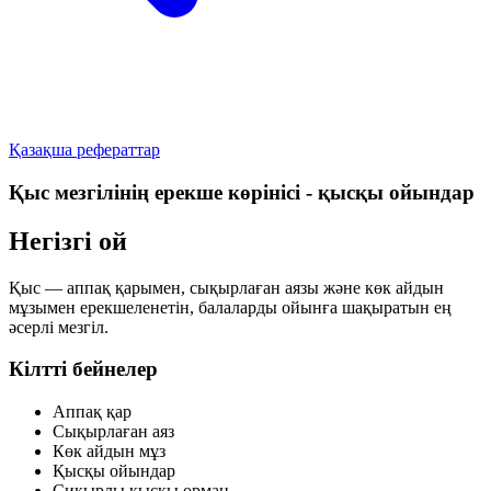
Қазақша рефераттар
Қыс мезгілінің ерекше көрінісі - қысқы ойындар
Негізгі ой
Қыс — аппақ қарымен, сықырлаған аязы және көк айдын
мұзымен ерекшеленетін, балаларды ойынға шақыратын ең
әсерлі мезгіл.
Кілтті бейнелер
Аппақ қар
Сықырлаған аяз
Көк айдын мұз
Қысқы ойындар
Сиқырлы қысқы орман