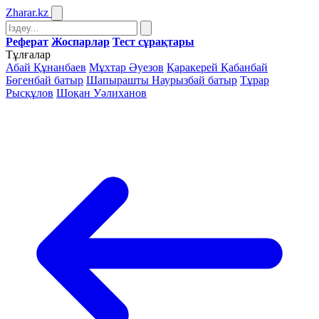
Zharar
.kz
Реферат
Жоспарлар
Тест сұрақтары
Тұлғалар
Абай Құнанбаев
Мұхтар Әуезов
Қаракерей Қабанбай
Бөгенбай батыр
Шапырашты Наурызбай батыр
Тұрар
Рысқұлов
Шоқан Уәлиханов