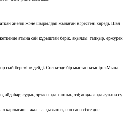
жатқан әйелді және шырылдап жылаған нәрестені көреді. Шал
еткенде атына сай құрыштай берік, ақылды, тапқыр, ержүрек
зор сый беремін» дейді. Сол кезде бір мыстан кемпір:
«Мына
қ айдаһар; судың ортасында ханның өзі; анда-санда аузына су
, ал
қарлығаш – жалғыз қызыңыз
, сол ғана сізге дос.