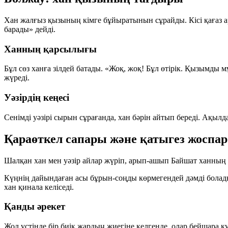
Хан жалғыз қызының кімге бұйыратынын сұрайды. Кісі қағаз ар
барады»
дейді.
Ханның қарсылығы
Бұл сөз ханға зілдей батады. «Жоқ, жоқ! Бұл өтірік. Қызымды 
жүреді.
Уәзірдің кеңесі
Сенімді уәзірі сырын сұрағанда, хан бәрін айтып береді. Ақылд
Қараөткел сапары және қатыгез жоспар
Шалқан хан мен уәзір айлар жүріп, арып-ашып Байшат ханның е
Күңнің дайындаған асы бұрын-соңды көрмегендей дәмді болад
хан қинала келіседі.
Қанды әрекет
Жол үстінде бір биік жардың жиегіне келгенде, олар бейшара күңд