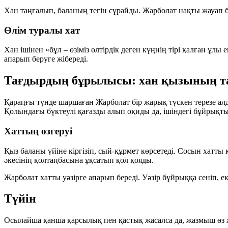
Хан таңғалып, баланың тегін сұрайды. Жарболат нақты жауап 
Өлім туралы хат
Хан ішінен «бұл – өзіміз өлтірдік деген күңнің тірі қалған ұл
апарып беруге жібереді.
Тағдырдың бұрылысы: хан қызының т
Қараңғы түнде шаршаған Жарболат бір жарық түскен терезе алд
Қолындағы бүктеулі қағазды алып оқиды да, ішіндегі бұйрықт
Хаттың өзгеруі
Қыз баланы үйіне кіргізіп, сый-құрмет көрсетеді. Сосын хатты 
әкесінің қолтаңбасына ұқсатып қол қояды.
Жарболат хатты уәзірге апарып береді. Уәзір бұйрыққа сеніп, е
Түйін
Осылайша қанша қарсылық пен қастық жасалса да, жазмыш өз ж