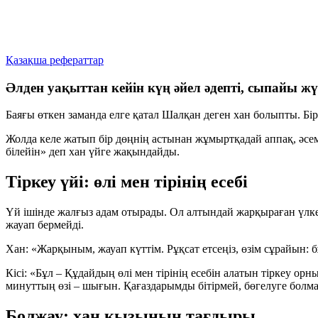
Қазақша рефераттар
Әлден уақыттан кейін күң әйел әдепті, сыпайы жү
Баяғы өткен заманда елге қатал
Шалқан
деген хан болыпты. Бір 
Жолда келе жатып бір дөңнің астынан жұмыртқадай аппақ, әсем
білейін» деп хан үйге жақындайды.
Тіркеу үйі: өлі мен тірінің есебі
Үй ішінде жалғыз адам отырады. Ол алтындай жарқыраған үлкен д
жауап бермейді.
Хан:
«Жарқыным, жауап күттім. Рұқсат етсеңіз, өзім сұрайын: б
Кісі:
«Бұл – Құдайдың өлі мен тірінің есебін алатын тіркеу орны.
минуттың өзі – шығын. Қағаздарымды бітірмей, бөгелуге болм
Болжау: хан қызының тағдыры