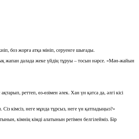
иіп, боз жорға атқа мініп, серуенге шығады.
зық жапан далада жеке үйдің тұруы – тосын нәрсе. «Мән-жайын
арып, реттеп, өз-өзімен әлек. Хан үн қатса да, әлгі кісі
 Сіз кімсіз, неге мұнда тұрсыз, неге үн қатпадыңыз?»
атынын, кімнің кімді алатынын ретімен белгілейміз. Бір