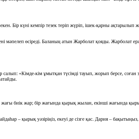
кен. Бір күні кемпір тезек теріп жүріп, ішек-қарны ақтарылып 
тені мәпелеп өсіреді. Баланың атын
Жарболат
қояды. Жарболат ерж
ар салып: «Кімде-кім ұмытқан түсімді тауып, жорып берсе, соған 
атайды.
кі жағы биік жар; бір жағында қырық жылан, екінші жағында қыры
йдаһар – қырық уәзіріңіз
, екеуі де сізге қас.
Дария – бақытыңыз