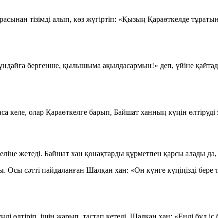
асынан тізімді алып, көз жүгіртіп:
«Қызың Қараөткелде тұратын
мұндайға бергенше, қылышыма ақылдасармын!» деп, үйіне қайтады
аса келе, олар Қараөткелге барып, Байшат ханның күңін өлтіруді
ліне жетеді. Байшат хан қонақтарды құрметпен қарсы алады да, 
ы. Осы сәтті пайдаланған Шалқан хан:
«Он күнге күңіңізді бере 
і өлтіріп, ішін жарып, тастап кетеді. Шалқан хан: «Енді бұл іс б