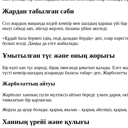
Жардан табылған сәби
Сол жардың маңында кедей кемпір мен шалдың қараша үйі бар е
екеуі сәбиді аяп, әйелді жерлеп, баланы үйіне әкеледі.
«Құдай бала бермеп едің, енді даладан бердің» деп, олар нәрес
болып өседі. Даңқы да елге жайылады.
Ұмытылған түс және оның жорығы
Бір күні хан түс көреді, бірақ оянғанда ұмытып қалады. Елге ж
түсті кемпір-шалдың асыранды баласы табар»
деп, Жарболатты 
Жарболаттың айтуы
Жарболат ханның түсін мүлтіксіз айтып береді: үлкен дария, е
тамызатын бір қарлығаш.
Жоруы да ауыр болады:
қырық жылан – қырық әйеліңіз, қырық а
Ханның үрейі және қулығы