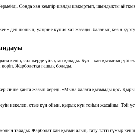
бермейді. Сонда хан кемпір-шалды шақыртып, шындықты айтқызад
ы екен» деп шошып, уәзіріне құпия хат жазады: баланың көзін құ
аңдауы
ына келіп, сол жерде ұйықтап қалады. Бұл – хан қызының үйі ек
ы көріп, Жарболатқа ғашық болады.
керісінше қайта жазып береді:
«Мына балаға қызымды қос. Қырық 
кеуін некелеп, отыз күн ойын, қырық күн тойын жасайды. Той үсті
олын табады: Жарболат хан қызын алып, тату-тәтті ғұмыр кеші