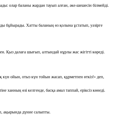
ы: олар баланы жардан тауып алған, әке-шешесін білмейді.
ртуды бұйырады. Хатты баланың өз қолына ұстатып, уәзірге
ен. Қыз далаға шығып, алтындай нұрлы жас жігітті көреді.
күн ойын, отыз күн тойын жасап, құрметпен өткіз!»
деп,
не ханның өзі келгенде, басқа амал таппай, еріксіз көнеді.
п, ақырында дүние салыпты.