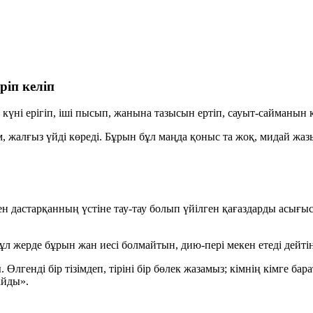
ріп келіп
күні ерігіп, іші пысып, жанына тазысын ертіп, сауыт-сайманын к
, жалғыз үйді көреді. Бұрын бұл маңда қоныс та жоқ, мидай жа
астарқанның үстіне тау-тау болып үйілген қағаздарды асығыс ақт
ұл жерде бұрын жан иесі болмайтын, дию-пері мекен етеді дейтін.
 Өлгенді бір тізімдеп, тіріні бір бөлек жазамыз; кімнің кімге бар
айды».