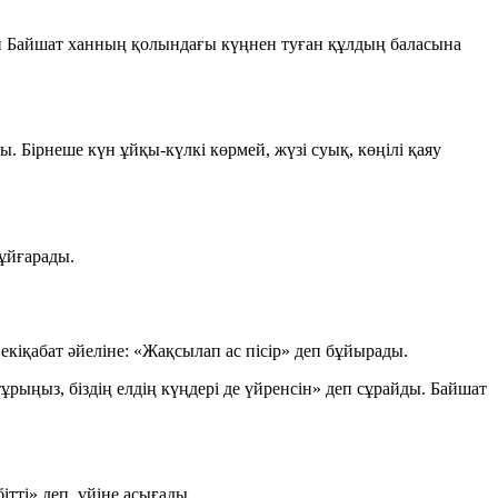
 Байшат ханның қолындағы күңнен туған құлдың баласына
. Бірнеше күн ұйқы-күлкі көрмей, жүзі суық, көңілі қаяу
 ұйғарады.
екіқабат әйеліне:
«Жақсылап ас пісір»
деп бұйырады.
тұрыңыз, біздің елдің күңдері де үйренсін»
деп сұрайды. Байшат
ітті» деп, үйіне асығады.