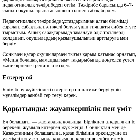
педагогикалық тәжірибеден өттім. Тәжірибе барысында 6–7-
сынып оқушыларына ағылшын тілінен сабақ бердім.
Педагогикалық тәжірибеде ұстаздарымнан алған білімімді
саралап, сабақтың нәтижелі болуы үшін тиянақты еңбек етуге
тырыстым. Ашық сабақтарымда заманауи әдіс-тәсілдерді
қолданып, оқушылардың қызығушылығын арттыруға мән
бердім.
Сонымен қатар оқушылармен тығыз қарым-қатынас орнатып,
«Менің болашақ мамандығым» тақырыбында дөңгелек үстел
және бірнеше тренинг өткіздім.
Ескерер ой
Білім беру жүйесіндегі өзгерістер оң нәтиже беруі үшін
мұғалімдер аянбай тер төгуі керек.
Қорытынды: жауапкершілік пен үміт
Ел болашағы — жастардың қолында. Бірлікпен атқарылған іс
берекелі: жұмыла көтерген жүк жеңіл. Сондықтан мен де
Қазақстанның болашағына, қазақ білімінің өркендеуіне өз
үлесімді қосу жолында қолымнан келгенше еңбек етемін.