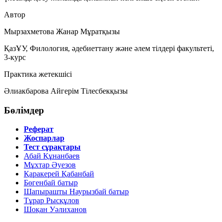
Автор
Мырзахметова Жанар Мұратқызы
ҚазҰУ, Филология, әдебиеттану және әлем тілдері факультеті,
3-курс
Практика жетекшісі
Әлиакбарова Айгерім Тілесбекқызы
Бөлімдер
Реферат
Жоспарлар
Тест сұрақтары
Абай Құнанбаев
Мұхтар Әуезов
Қаракерей Қабанбай
Бөгенбай батыр
Шапырашты Наурызбай батыр
Тұрар Рысқұлов
Шоқан Уәлиханов