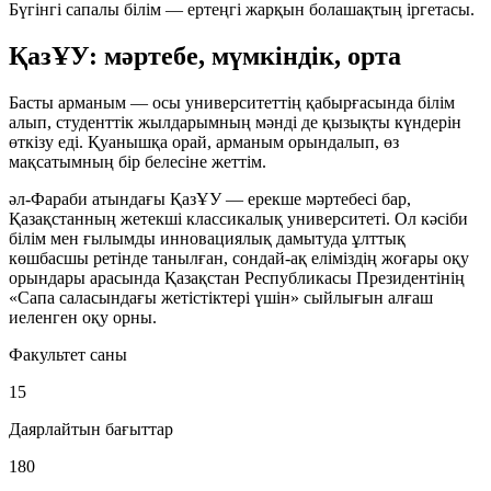
Бүгінгі сапалы білім — ертеңгі жарқын болашақтың іргетасы.
ҚазҰУ: мәртебе, мүмкіндік, орта
Басты арманым — осы университеттің қабырғасында білім
алып, студенттік жылдарымның мәнді де қызықты күндерін
өткізу еді. Қуанышқа орай, арманым орындалып, өз
мақсатымның бір белесіне жеттім.
әл-Фараби атындағы ҚазҰУ — ерекше мәртебесі бар,
Қазақстанның жетекші классикалық университеті. Ол кәсіби
білім мен ғылымды инновациялық дамытуда ұлттық
көшбасшы ретінде танылған, сондай-ақ еліміздің жоғары оқу
орындары арасында Қазақстан Республикасы Президентінің
«Сапа саласындағы жетістіктері үшін» сыйлығын алғаш
иеленген оқу орны.
Факультет саны
15
Даярлайтын бағыттар
180