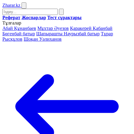
Zharar
.kz
Реферат
Жоспарлар
Тест сұрақтары
Тұлғалар
Абай Құнанбаев
Мұхтар Әуезов
Қаракерей Қабанбай
Бөгенбай батыр
Шапырашты Наурызбай батыр
Тұрар
Рысқұлов
Шоқан Уәлиханов