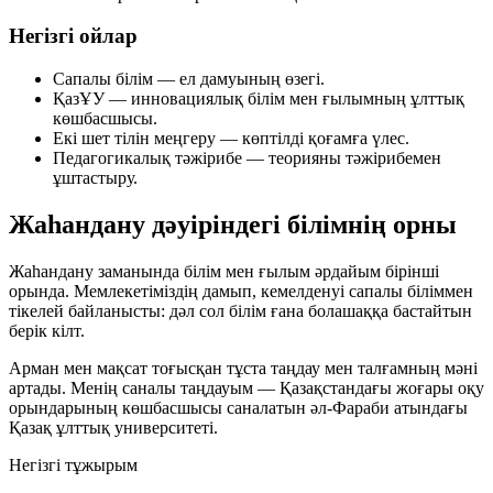
Негізгі ойлар
Сапалы білім — ел дамуының өзегі.
ҚазҰУ — инновациялық білім мен ғылымның ұлттық
көшбасшысы.
Екі шет тілін меңгеру — көптілді қоғамға үлес.
Педагогикалық тәжірибе — теорияны тәжірибемен
ұштастыру.
Жаһандану дәуіріндегі білімнің орны
Жаһандану заманында білім мен ғылым әрдайым бірінші
орында. Мемлекетіміздің дамып, кемелденуі сапалы біліммен
тікелей байланысты: дәл сол білім ғана болашаққа бастайтын
берік кілт.
Арман мен мақсат тоғысқан тұста таңдау мен талғамның мәні
артады. Менің саналы таңдауым — Қазақстандағы жоғары оқу
орындарының көшбасшысы саналатын әл-Фараби атындағы
Қазақ ұлттық университеті.
Негізгі тұжырым