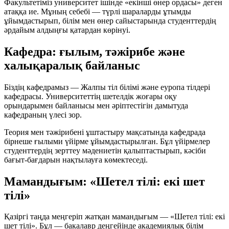
Факультетіміз университет ішінде «екінші өнер ордасы» деген
атаққа ие. Мұның себебі — түрлі шараларды ұтымды
ұйымдастырып, білім мен өнер сайыстарында студенттердің
әрдайым алдыңғы қатардан көрінуі.
Кафедра: ғылым, тәжірибе және
халықаралық байланыс
Біздің кафедрамыз — Жалпы тіл білімі және еуропа тілдері
кафедрасы. Университеттің шетелдік жоғары оқу
орындарымен байланысы мен әріптестігін дамытуда
кафедраның үлесі зор.
Теория мен тәжірибені ұштастыру мақсатында кафедрада
бірнеше ғылыми үйірме ұйымдастырылған. Бұл үйірмелер
студенттердің зерттеу мәдениетін қалыптастырып, кәсіби
бағыт-бағдарын нақтылауға көмектеседі.
Мамандығым: «Шетел тілі: екі шет
тілі»
Қазіргі таңда меңгеріп жатқан мамандығым — «Шетел тілі: екі
шет тілі». Бұл — бакалавр деңгейінде академиялық білім