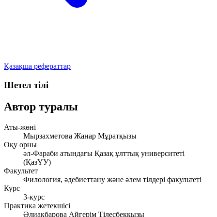
Қазақша рефераттар
Шетел тілі
Автор туралы
Аты-жөні
Мырзахметова Жанар Мұратқызы
Оқу орны
әл-Фараби атындағы Қазақ ұлттық университеті
(ҚазҰУ)
Факультет
Филология, әдебиеттану және әлем тілдері факультеті
Курс
3-курс
Практика жетекшісі
Әлиакбарова Айгерім Тілесбекқызы