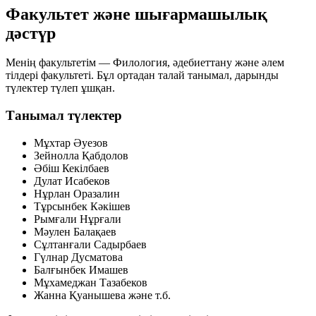
Факультет және шығармашылық
дәстүр
Менің факультетім — Филология, әдебиеттану және әлем
тілдері факультеті. Бұл ортадан талай танымал, дарынды
түлектер түлеп ұшқан.
Танымал түлектер
Мұхтар Әуезов
Зейнолла Қабдолов
Әбіш Кекілбаев
Дулат Исабеков
Нұрлан Оразалин
Тұрсынбек Кәкішев
Рымғали Нұрғали
Мәулен Балақаев
Сұлтанғали Садырбаев
Гүлнар Дусматова
Балғынбек Имашев
Мұхамеджан Тазабеков
Жанна Қуанышева және т.б.