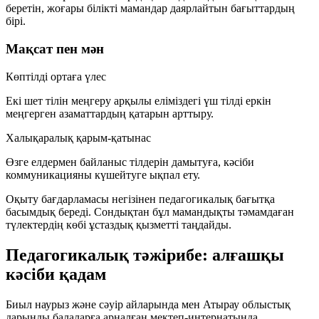
беретін, жоғары білікті мамандар даярлайтын бағыттардың
бірі.
Мақсат пен мән
Көптілді ортаға үлес
Екі шет тілін меңгеру арқылы еліміздегі үш тілді еркін
меңгерген азаматтардың қатарын арттыру.
Халықаралық қарым-қатынас
Өзге елдермен байланыс тілдерін дамытуға, кәсіби
коммуникацияны күшейтуге ықпал ету.
Оқыту бағдарламасы негізінен педагогикалық бағытқа
басымдық береді. Сондықтан бұл мамандықты тәмамдаған
түлектердің көбі ұстаздық қызметті таңдайды.
Педагогикалық тәжірибе: алғашқы
кәсіби қадам
Биыл наурыз және сәуір айларында мен Атырау облыстық
дарынды балаларға арналған мектеп-интернатында