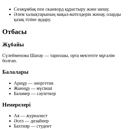
Сөзжұмбақ пен сканворд құрастыру және шешу.
Әлем халықтарының мақал-мәтелдерін жинау, оларды
қазақ тіліне аудару.
Отбасы
Жұбайы
Сүлейменова Шапау — тарихшы, орта мектепте мұғалім
болған.
Балалары
Арнұр — энергетик
Жаннұр — мүсінші
Баламер — сәулеткер
Немерелері
Ая — журналист
Әсел — дизайнер
Бахтияр — студент