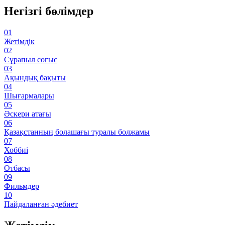
Негізгі бөлімдер
01
Жетімдік
02
Сұрапыл соғыс
03
Ақындық бақыты
04
Шығармалары
05
Әскери атағы
06
Қазақстанның болашағы туралы болжамы
07
Хоббиі
08
Отбасы
09
Фильмдер
10
Пайдаланған әдебиет