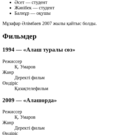
Әсет — студент
Жәнібек — студент
Балнұр — оқушы
Мұзафар Әлімбаев 2007 жылы қайтыс болды.
Фильмдер
1994 — «Алаш туралы сөз»
Режиссер
Қ. Умаров
Жанр
Деректі фильм
Өндіріс
Қазақтелефильм
2009 — «Алашорда»
Режиссер
Қ. Умаров
Жанр
Деректі фильм
Өндіріс