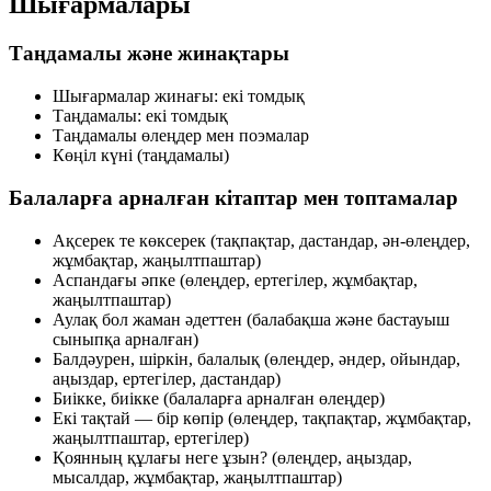
Шығармалары
Таңдамалы және жинақтары
Шығармалар жинағы: екі томдық
Таңдамалы: екі томдық
Таңдамалы өлеңдер мен поэмалар
Көңіл күні (таңдамалы)
Балаларға арналған кітаптар мен топтамалар
Ақсерек те көксерек (тақпақтар, дастандар, ән-өлеңдер,
жұмбақтар, жаңылтпаштар)
Аспандағы әпке (өлеңдер, ертегілер, жұмбақтар,
жаңылтпаштар)
Аулақ бол жаман әдеттен (балабақша және бастауыш
сыныпқа арналған)
Балдәурен, шіркін, балалық (өлеңдер, әндер, ойындар,
аңыздар, ертегілер, дастандар)
Биікке, биікке (балаларға арналған өлеңдер)
Екі тақтай — бір көпір (өлеңдер, тақпақтар, жұмбақтар,
жаңылтпаштар, ертегілер)
Қоянның құлағы неге ұзын? (өлеңдер, аңыздар,
мысалдар, жұмбақтар, жаңылтпаштар)