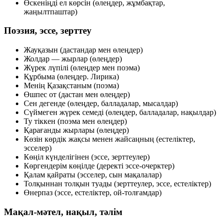
Өскеніңді ел көрсін (өлеңдер, жұмбақтар,
жаңылтпаштар)
Поэзия, эссе, зерттеу
Жауқазын (дастандар мен өлеңдер)
Жолдар — жырлар (өлеңдер)
Жүрек лүпілі (өлеңдер мен поэма)
Құрбыма (өлеңдер. Лирика)
Менің Қазақстаным (поэма)
Өшпес от (дастан мен өлеңдер)
Сен дегенде (өлеңдер, балладалар, мысалдар)
Сүймеген жүрек семеді (өлеңдер, балладалар, нақылдар)
Ту тіккен (поэма мен өлеңдер)
Қарағанды жырлары (өлеңдер)
Көзін көрдік жақсы менен жайсаңның (естеліктер,
эсселер)
Көңіл күнделігінен (эссе, зерттеулер)
Көргендерім көңілде (деректі эссе-очерктер)
Қалам қайраты (эсселер, сын мақалалар)
Толқыннан толқын туады (зерттеулер, эссе, естеліктер)
Өнерпаз (эссе, естеліктер, ой-толғамдар)
Мақал-мәтел, нақыл, тәлім