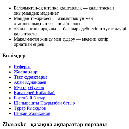
Балалықтан-ақ кітапқа құштарлық — қалыптасқан
оқырмандық мәдениет.
Майдан тәжірибесі — азаматтық үн мен
отаншылдықтың өзегіне айналды.
«Балдырған» арқылы — балалар әдебиетінің тұтас дәуірі
қалыптасты.
Мақал-мәтел жинау мен аудару — мәдени көпір
орнатқан еңбек.
Бөлімдер
Реферат
Жоспарлар
Тест сұрақтары
Абай Құнанбаев
Мұхтар Әуезов
Қаракерей Қабанбай
Бөгенбай батыр
Шапырашты Наурызбай батыр
Тұрар Рысқұлов
Шоқан Уәлиханов
Zharar.kz - қазақша ақпараттар порталы