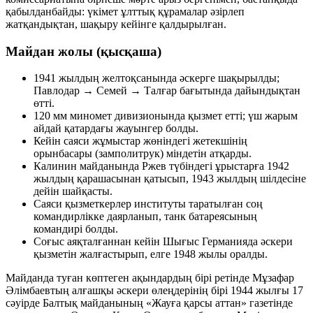
қабылданбайды: үкімет ұлттық құрамалар әзірлеп
жатқандықтан, шақыру кейінге қалдырылған.
Майдан жолы (қысқаша)
1941 жылдың желтоқсанында әскерге шақырылды;
Павлодар → Семей → Талғар бағытында дайындықтан
өтті.
120 мм миномет дивизионында қызмет етті; үш жарым
айдай қатардағы жауынгер болды.
Кейін саяси жұмыстар жөніндегі жетекшінің
орынбасары (замполитрук) міндетін атқарды.
Калинин майданында Ржев түбіндегі ұрыстарға 1942
жылдың қарашасынан қатысып, 1943 жылдың шілдесіне
дейін шайқасты.
Саяси қызметкерлер институты таратылған соң
командирлікке даярланып, танк батареясының
командирі болды.
Соғыс аяқталғаннан кейін Шығыс Германияда әскери
қызметін жалғастырып, елге 1948 жылы оралды.
Майданда туған көптеген ақындардың бірі ретінде Мұзафар
Әлімбаевтың алғашқы әскери өлеңдерінің бірі 1944 жылғы 17
сәуірде Балтық майданының
«Жауға қарсы аттан»
газетінде