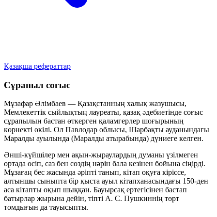
Қазақша рефераттар
Сұрапыл соғыс
Мұзафар Әлімбаев — Қазақстанның халық жазушысы,
Мемлекеттік сыйлықтың лауреаты, қазақ әдебиетінде соғыс
сұрапылын бастан өткерген қаламгерлер шоғырының
көрнекті өкілі. Ол Павлодар облысы, Шарбақты ауданындағы
Маралды ауылында (Маралды атырабында) дүниеге келген.
Әнші-күйшілер мен ақын-жыраулардың думаны үзілмеген
ортада өсіп, саз бен сөздің нәрін бала кезінен бойына сіңірді.
Мұзағаң бес жасында әріпті танып, кітап оқуға кіріссе,
алтыншы сыныпта бір қыста ауыл кітапханасындағы 150-ден
аса кітапты оқып шыққан. Бауырсақ ертегісінен бастап
батырлар жырына дейін, тіпті А. С. Пушкиннің төрт
томдығын да тауысыпты.