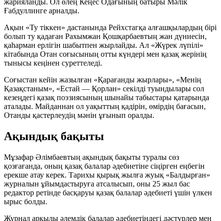
жарияланды. Ол өлең Кеңес Одағының батыры Мәлік
Ғабдуллинге арналды.
Ақын
«Ту тіккен»
дастанында Рейхстагқа алғашқылардың бірі
болып ту қадаған Рахымжан Қошқарбаевтың жан дүниесін,
қаһарман ерлігін шабытпен жырлайды. Ал
«Жүрек лүпілі»
кітабында Отан соғысының отты күндері мен қазақ жерінің
тынысы кеңінен суреттеледі.
Соғыстан кейін жазылған
«Қарағанды жырлары»
,
«Менің
Қазақстаным»
,
«Естай — Қорлан»
секілді туындылары сол
кезеңдегі қазақ поэзиясының шынайы табыстары қатарында
аталады. Майданнан ол уақыттың қадірін, өмірдің бағасын,
Отанды қастерлеудің мәнін ұғынып оралды.
Ақындық бақыты
Мұзафар Әлімбаевтың ақындық бақыты туралы сөз
қозғағанда, оның қазақ балалар әдебиетіне сіңірген еңбегін
ерекше атау керек. Тарихы қырық жылға жуық
«Балдырған»
журналын ұйымдастыруға атсалысып, оны 25 жыл бас
редактор ретінде басқаруы қазақ балалар әдебиеті үшін үлкен
ырыс болды.
Журнал арқылы әлемдік балалар әдебиетіндегі дәстүрлер мен