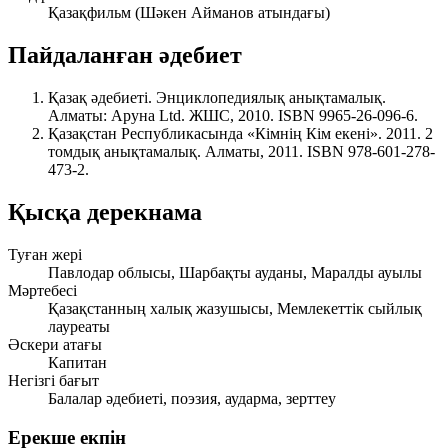
Қазақфильм (Шәкен Айманов атындағы)
Пайдаланған әдебиет
Қазақ әдебиеті.
Энциклопедиялық анықтамалық.
Алматы: Аруна Ltd. ЖШС, 2010. ISBN 9965-26-096-6.
Қазақстан Республикасында «Кімнің Кім екені».
2011. 2
томдық анықтамалық. Алматы, 2011. ISBN 978-601-278-
473-2.
Қысқа дерекнама
Туған жері
Павлодар облысы, Шарбақты ауданы, Маралды ауылы
Мәртебесі
Қазақстанның халық жазушысы, Мемлекеттік сыйлық
лауреаты
Әскери атағы
Капитан
Негізгі бағыт
Балалар әдебиеті, поэзия, аударма, зерттеу
Ерекше екпін