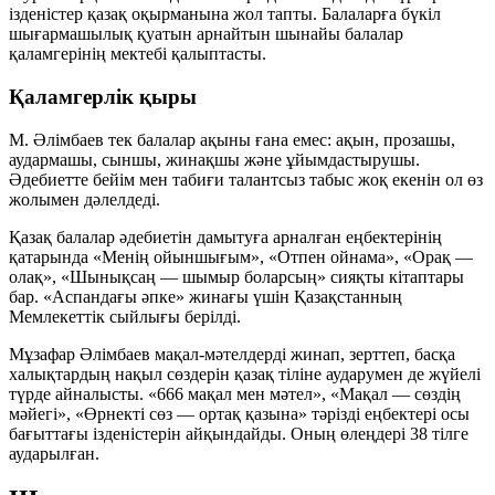
ізденістер қазақ оқырманына жол тапты. Балаларға бүкіл
шығармашылық қуатын арнайтын шынайы балалар
қаламгерінің мектебі қалыптасты.
Қаламгерлік қыры
М. Әлімбаев тек балалар ақыны ғана емес: ақын, прозашы,
аудармашы, сыншы, жинақшы және ұйымдастырушы.
Әдебиетте бейім мен табиғи талантсыз табыс жоқ екенін ол өз
жолымен дәлелдеді.
Қазақ балалар әдебиетін дамытуға арналған еңбектерінің
қатарында
«Менің ойыншығым»
,
«Отпен ойнама»
,
«Орақ —
олақ»
,
«Шынықсаң — шымыр боларсың»
сияқты кітаптары
бар.
«Аспандағы әпке»
жинағы үшін Қазақстанның
Мемлекеттік сыйлығы берілді.
Мұзафар Әлімбаев мақал-мәтелдерді жинап, зерттеп, басқа
халықтардың нақыл сөздерін қазақ тіліне аударумен де жүйелі
түрде айналысты.
«666 мақал мен мәтел»
,
«Мақал — сөздің
мәйегі»
,
«Өрнекті сөз — ортақ қазына»
тәрізді еңбектері осы
бағыттағы ізденістерін айқындайды. Оның өлеңдері 38 тілге
аударылған.