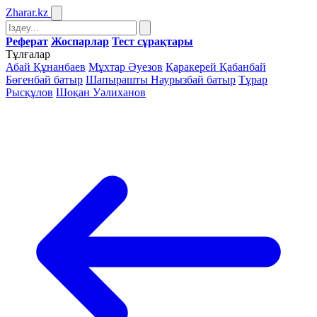
Zharar
.kz
Реферат
Жоспарлар
Тест сұрақтары
Тұлғалар
Абай Құнанбаев
Мұхтар Әуезов
Қаракерей Қабанбай
Бөгенбай батыр
Шапырашты Наурызбай батыр
Тұрар
Рысқұлов
Шоқан Уәлиханов