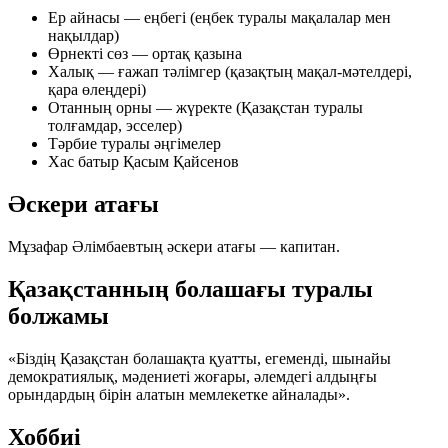
Ер айнасы — еңбегі (еңбек туралы мақалалар мен
нақылдар)
Өрнекті сөз — ортақ қазына
Халық — ғажап тәлімгер (қазақтың мақал-мәтелдері,
қара өлеңдері)
Отанның орны — жүректе (Қазақстан туралы
толғамдар, эсселер)
Тәрбие туралы әңгімелер
Хас батыр Қасым Қайсенов
Әскери атағы
Мұзафар Әлімбаевтың әскери атағы —
капитан
.
Қазақстанның болашағы туралы
болжамы
«Біздің Қазақстан болашақта қуатты, егеменді, шынайы
демократиялық, мәдениеті жоғары, әлемдегі алдыңғы
орындардың бірін алатын мемлекетке айналады».
Хоббиі