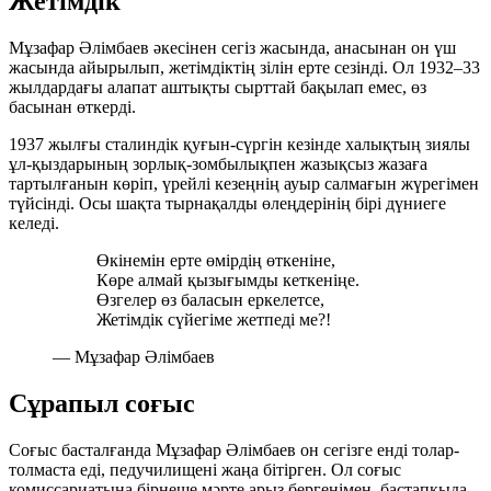
Жетімдік
Мұзафар Әлімбаев әкесінен сегіз жасында, анасынан он үш
жасында айырылып, жетімдіктің зілін ерте сезінді. Ол 1932–33
жылдардағы алапат аштықты сырттай бақылап емес, өз
басынан өткерді.
1937 жылғы сталиндік қуғын-сүргін кезінде халықтың зиялы
ұл-қыздарының зорлық-зомбылықпен жазықсыз жазаға
тартылғанын көріп, үрейлі кезеңнің ауыр салмағын жүрегімен
түйсінді. Осы шақта тырнақалды өлеңдерінің бірі дүниеге
келеді.
Өкінемін ерте өмірдің өткеніне,
Көре алмай қызығымды кеткеніңе.
Өзгелер өз баласын еркелетсе,
Жетімдік сүйегіме жетпеді ме?!
— Мұзафар Әлімбаев
Сұрапыл соғыс
Соғыс басталғанда Мұзафар Әлімбаев он сегізге енді толар-
толмаста еді, педучилищені жаңа бітірген. Ол соғыс
комиссариатына бірнеше мәрте арыз бергенімен, бастапқыда