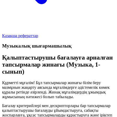
Қазақша рефераттар
Музыкалық шығармашылық
Қалыптастырушы бағалауға арналған
тапсырмалар жинағы (Музыка, 1-
сынып)
Құрметті мұғалім! Бұл тапсырмалар жинағы білім беру
мазмұнын жаңарту аясында мұғалімдерге әдістемелік көмек
құралы ретінде әзірленді. Жинақ мұғалімдердің ұжымдық
жұмысының нәтижесі болып табылады.
Бағалау критерийлері мен дескрипторлары бар тапсырмалар
қалыптастырушы бағалауды ұйымдастыруға, сабақты
жоспарлауға, ұқсас тапсырмаларды құрастыруға және іріктеп