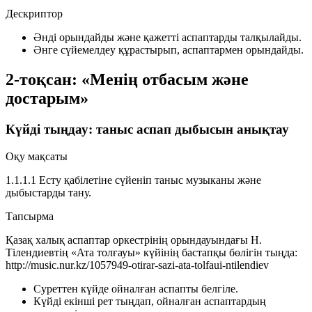
Дескриптор
Әнді орындайды және қажетті аспаптарды талқылайды.
Әнге сүйемелдеу құрастырып, аспаптармен орындайды.
2-тоқсан: «Менің отбасым және
достарым»
Күйді тыңдау: таныс аспап дыбысын анықтау
Оқу мақсаты
1.1.1.1 Есту қабілетіне сүйеніп таныс музыканы және
дыбыстарды тану.
Тапсырма
Қазақ халық аспаптар оркестрінің орындауындағы Н.
Тілендиевтің «Ата толғауы» күйінің бастапқы бөлігін тыңда:
http://music.nur.kz/1057949-otirar-sazi-ata-tolfaui-ntilendiev
Суреттен күйде ойналған аспапты белгіле.
Күйді екінші рет тыңдап, ойналған аспаптардың