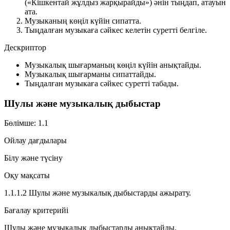
(«Кішкентай жұлдыз жарқырайды») әнін тыңдап, атауын
ата.
Музыканың көңіл күйін сипатта.
Тыңдалған музыкаға сәйкес келетін суретті белгіле.
Дескриптор
Музыкалық шығарманың көңіл күйін анықтайды.
Музыкалық шығарманы сипаттайды.
Тыңдалған музыкаға сәйкес суретті табады.
Шулы және музыкалық дыбыстар
Бөлімше: 1.1
Ойлау дағдылары
Білу және түсіну
Оқу мақсаты
1.1.1.2 Шулы және музыкалық дыбыстарды ажырату.
Бағалау критерийі
Шулы және музыкалық дыбыстарды анықтайды.