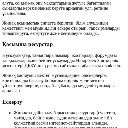
алуға, сондай-ақ оқу мақсаттарына жетуге бағытталған
сындарлы кері байланыс беруге арналған үлгі ретінде
ұсынылады.
Жинақ ұсыныстық сипатта берілген: білім алушының
қажеттілігі мен мүмкіндігін ескере отырып, тапсырмаларды
толықтыруға, өзгертуге және бейімдеуге болады.
Қосымша ресурстар
Нұсқаулықтар, таныстырылымдар, жоспарлар, форумдағы
талқылаулар және бейненұсқауларды Назарбаев Зияткерлік
мектептері ДББҰ-ның ресми сайтынан таба аласыз:
smk.edu
.
Жинақ бастауыш мектеп мұғалімдеріне, әдіскерлерге,
критериалды бағалау бойынша өңірлік және мектеп
үйлестірушілеріне, сондай-ақ басқа да мүдделі тұлғаларға
арналған.
Ескерту
Жинақты дайындау барысында ресурстар (суреттер,
мәтіндер, бейне және аудиоматериалдар және т.б.)
қолжетімді ресми интернет-сайттардан алынды.