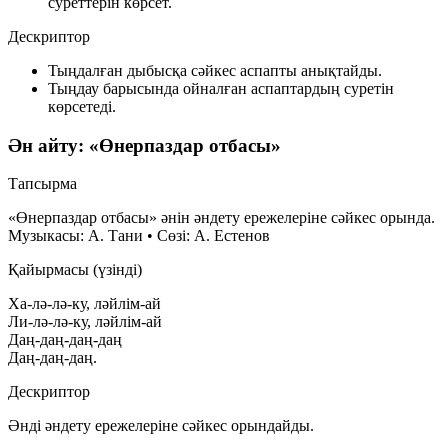
суреттерін көрсет.
Дескриптор
Тыңдалған дыбысқа сәйкес аспапты анықтайды.
Тыңдау барысында ойналған аспаптардың суретін
көрсетеді.
Ән айту: «Өнерпаздар отбасы»
Тапсырма
«Өнерпаздар отбасы» әнін әндету ережелеріне сәйкес орында.
Музыкасы: А. Тани • Сөзі: А. Естенов
Қайырмасы (үзінді)
Ха-лә-лә-ку, ләйлім-ай
Ли-лә-лә-ку, ләйлім-ай
Даң-даң-даң-даң
Даң-даң-даң.
Дескриптор
Әнді әндету ережелеріне сәйкес орындайды.