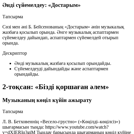
Әнді сүйемелдеу: «Достарым»
Тапсырма
Сөзі мен әні Б. Бейсенованың «Достарым» әнін музыкалық
жазбаға қосылып орында. Әнге музыкалық аспаптармен
сүйемелдеу дайындап, аспаптармен сүйемелдей отырып
орында.
Дескриптор
Әнді музыкалық жазбаға қосылып орындайды.
Сүйемелдеуді дайындайды және аспаптармен
орындайды.
2-тоқсан: «Бізді қоршаған әлем»
Музыканың көңіл күйін ажырату
Тапсырма
Л. В. Бетховеннің «Весело-грустно» («Көңілді–көңілсіз»)
шығармасын тыңда:
https://www.youtube.com/watch?
v=dXIERIq3giM
Тыңдау барысында шығарманың көңіл күйіне