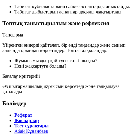
Табиғат құбылыстарына сәйкес аспаптарды анықтайды.
Табиғат дыбыстарын аспаптар арқылы жаңғыртады.
Топтық таныстырылым және рефлексия
Тапсырма
Үйренген әндерді қайталап, бір әнді таңдаңдар және сынып
алдында орындап көрсетіңдер. Топта талқылаңдар:
Жұмысымыздың қай тұсы сәтті шықты?
Нені жақсартуға болады?
Бағалау критерийі
Өз шығармашылық жұмысын көрсетеді және талқылауға
қатысады.
Бөлімдер
Реферат
Жоспарлар
Тест сұрақтары
Абай Құнанбаев