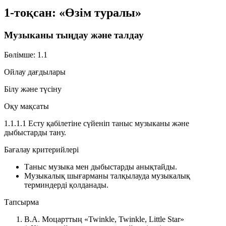
1-тоқсан: «Өзім туралы»
Музыканы тыңдау және талдау
Бөлімше: 1.1
Ойлау дағдылары
Білу және түсіну
Оқу мақсаты
1.1.1.1 Есту қабілетіне сүйеніп таныс музыканы және
дыбыстарды тану.
Бағалау критерийлері
Таныс музыка мен дыбыстарды анықтайды.
Музыкалық шығарманы талқылауда музыкалық
терминдерді қолданады.
Тапсырма
В.А. Моцарттың
«Twinkle, Twinkle, Little Star»