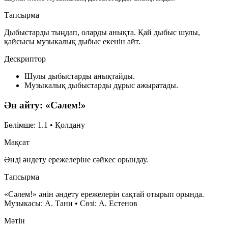
Тапсырма
Дыбыстарды тыңдап, оларды анықта. Қай дыбыс шулы,
қайсысы музыкалық дыбыс екенін айт.
Дескриптор
Шулы дыбыстарды анықтайды.
Музыкалық дыбыстарды дұрыс ажыратады.
Ән айту: «Сәлем!»
Бөлімше: 1.1 • Қолдану
Мақсат
Әнді әндету ережелеріне сәйкес орындау.
Тапсырма
«Сәлем!» әнін әндету ережелерін сақтай отырып орында.
Музыкасы: А. Тани • Сөзі: А. Естенов
Мәтін