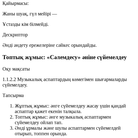
Қайырмасы:
Жаны шуақ, гүл мейірі —
Ұстазды кім білмейді.
Дескриптор
Әнді әндету ережелеріне сәйкес орындайды.
Топтық жұмыс: «Сәлемдесу» әніне сүйемелдеу
Оқу мақсаты
1.1.2.2 Музыкалық аспаптардың көмегімен шығармаларды
сүйемелдеу.
Тапсырма
Жұптық жұмыс: әнге сүйемелдеу жасау үшін қандай
аспаптар қажет екенін талқыла.
Топтық жұмыс: әнге музыкалық аспаптармен
сүйемелдеу ойлап тап.
Әнді ұрмалы және шулы аспаптармен сүйемелдей
отырып, топпен орында.