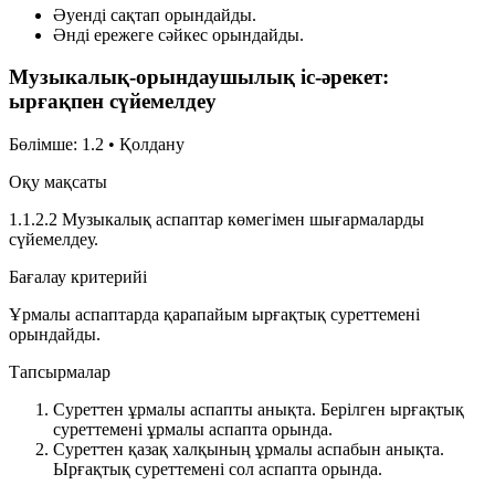
Әуенді сақтап орындайды.
Әнді ережеге сәйкес орындайды.
Музыкалық-орындаушылық іс-әрекет:
ырғақпен сүйемелдеу
Бөлімше: 1.2 • Қолдану
Оқу мақсаты
1.1.2.2 Музыкалық аспаптар көмегімен шығармаларды
сүйемелдеу.
Бағалау критерийі
Ұрмалы аспаптарда қарапайым ырғақтық суреттемені
орындайды.
Тапсырмалар
Суреттен ұрмалы аспапты анықта. Берілген ырғақтық
суреттемені ұрмалы аспапта орында.
Суреттен қазақ халқының ұрмалы аспабын анықта.
Ырғақтық суреттемені сол аспапта орында.