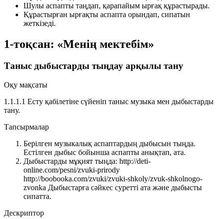
Шулы аспапты таңдап, қарапайым ырғақ құрастырады.
Құрастырған ырғақты аспапта орындап, сипатын
жеткізеді.
1-тоқсан: «Менің мектебім»
Таныс дыбыстарды тыңдау арқылы тану
Оқу мақсаты
1.1.1.1 Есту қабілетіне сүйеніп таныс музыка мен дыбыстарды
тану.
Тапсырмалар
Берілген музыкалық аспаптардың дыбысын тыңда.
Естілген дыбыс бойынша аспапты анықтап, ата.
Дыбыстарды мұқият тыңда:
http://deti-
online.com/pesni/zvuki-prirody
http://boobooka.com/zvuki/zvuki-shkoly/zvuk-shkolnogo-
zvonka
Дыбыстарға сәйкес суретті ата және дыбысты
сипатта.
Дескриптор