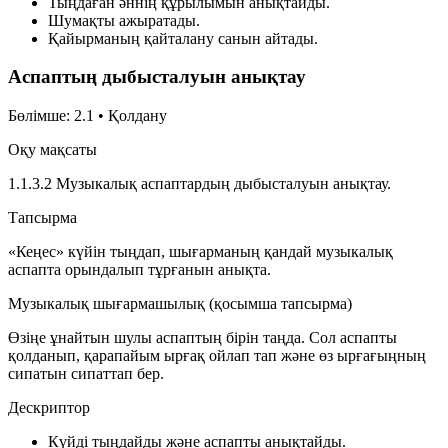
Тыңдаған әннің құрылымын анықтайды.
Шумақты ажыратады.
Қайырманың қайталану санын айтады.
Аспаптың дыбысталуын анықтау
Бөлімше: 2.1 • Қолдану
Оқу мақсаты
1.1.3.2 Музыкалық аспаптардың дыбысталуын анықтау.
Тапсырма
«Кеңес» күйін тыңдап, шығарманың қандай музыкалық
аспапта орындалып тұрғанын анықта.
Музыкалық шығармашылық (қосымша тапсырма)
Өзіңе ұнайтын шулы аспаптың бірін таңда. Сол аспапты
қолданып, қарапайым ырғақ ойлап тап және өз ырғағыңның
сипатын сипаттап бер.
Дескриптор
Күйді тыңдайды және аспапты анықтайды.