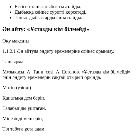
Естіген таныс дыбысты атайды.
Дыбысқа сәйкес суретті көрсетеді.
Таныс дыбыстарды сипаттайды.
Ән айту: «Ұстазды кім білмейді»
Оқу мақсаты
1.1.2.1 Ән айтуда әндету ережелеріне сәйкес орындау.
Тапсырма
Музыкасы: А. Тани, сөзі: А. Естенов. «Ұстазды кім білмейді»
әнін әндету ережелерін сақтай отырып орында.
Мәтін (үзінді)
Қанатыңа дем беріп,
Талабыңды ұштаған.
Мінезіңді меңгеріп,
Тіл табуға ұста адам.