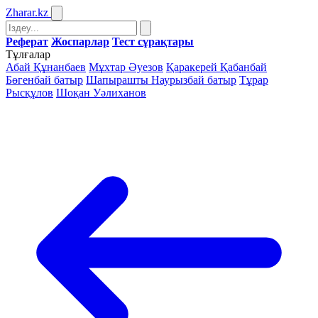
Zharar
.kz
Реферат
Жоспарлар
Тест сұрақтары
Тұлғалар
Абай Құнанбаев
Мұхтар Әуезов
Қаракерей Қабанбай
Бөгенбай батыр
Шапырашты Наурызбай батыр
Тұрар
Рысқұлов
Шоқан Уәлиханов