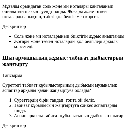
Мұғалім орындаған соль және ми ноталары қайталанып
ойналатын шағын әуенді тыңда. Жоғары және төмен
ноталарды анықтап, тиісті қол белгісімен көрсет.
Дескриптор
Соль және ми ноталарының биіктігін дұрыс анықтайды.
Жоғары және төмен ноталарды қол белгілері арқылы
көрсетеді.
Шығармашылық жұмыс: табиғат дыбыстарын
жаңғырту
Тапсырма
Суреттегі табиғат құбылыстарының дыбысын музыкалық
аспаптар арқылы қалай жаңғыртуға болады?
Суреттердің бірін таңдап, топта ой бөліс.
Табиғат құбылысын жаңғыртуға сәйкес аспаптарды
таңда.
Аспап арқылы табиғат құбылысының дыбысын шығар.
Дескриптор