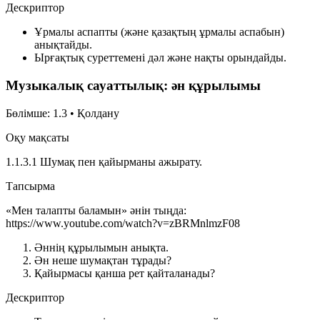
Дескриптор
Ұрмалы аспапты (және қазақтың ұрмалы аспабын)
анықтайды.
Ырғақтық суреттемені дәл және нақты орындайды.
Музыкалық сауаттылық: ән құрылымы
Бөлімше: 1.3 • Қолдану
Оқу мақсаты
1.1.3.1 Шумақ пен қайырманы ажырату.
Тапсырма
«Мен талапты баламын» әнін тыңда:
https://www.youtube.com/watch?v=zBRMnlmzF08
Әннің құрылымын анықта.
Ән неше шумақтан тұрады?
Қайырмасы қанша рет қайталанады?
Дескриптор