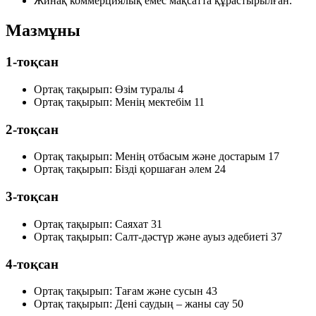
Жинақ коммерциялық емес мақсатта құрастырылған.
Мазмұны
1-тоқсан
Ортақ тақырып: Өзім туралы
4
Ортақ тақырып: Менің мектебім
11
2-тоқсан
Ортақ тақырып: Менің отбасым және достарым
17
Ортақ тақырып: Бізді қоршаған әлем
24
3-тоқсан
Ортақ тақырып: Саяхат
31
Ортақ тақырып: Салт-дәстүр және ауыз әдебиеті
37
4-тоқсан
Ортақ тақырып: Тағам және сусын
43
Ортақ тақырып: Дені саудың – жаны сау
50