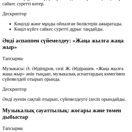
сәйкес суретті көтер.
Дескриптор
Көңілді және мұңды ойналған бөліктерін ажыратады.
Көңіл күйге сәйкес суретті дұрыс таңдайды.
Әнді аспаппен сүйемелдеу: «Жаңа жылға жаңа
жыр»
Тапсырма
Музыкасы: Ә. Әбдінұров, сөзі: Ж. Әбдірашев. «Жаңа жылға
жаңа жыр» әнін тыңдап, музыкалық аспаптардың көмегімен
сүйемелдей отырып орында.
Дескриптор
Әнді әуенін сақтай отырып, сүйемелдеуге ілесіп орындайды.
Музыкалық сауаттылық: жоғары және төмен
дыбыстар
Тапсырма