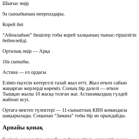
Шығыс өңір
9ә сыныбының өнерпаздары.
Корей биі
“Айналайын” бишілер тобы корей халқының тыныс-тіршілігін
бейнелейді.
Орталық өңір — Арқа
10а сыныбы.
Астана — ел ордасы
Еліміз еңсесін көтергелі талай жыл өтті. Жыл өткен сайын
жаңарған жерлерді көреміз. Соның бір дәлелі — өткен
Тышқан жылы 10 жасқа толған жас Астанамыздың гүлдей
жайнап өсуі.
Ортаға мектеп түлектері — 11-сыныптың КВН командасы
шақырылады. Соңынан “Замана” тобы бір ән орындайды.
Арнайы қонақ