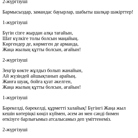
2-жүргізуші
Бармысыздар, замандас бауырлар, шабыты шалқар шәкірттер!
1-жүргізуші
Бүгін сізге жырдан алқа тағайын,
Шат күлкіге толы болсын маңайың.
Көргендер де, көрмеген де арманда,
Жаңа жылың құтты болсын, ағайын!
2-жүргізуші
Зеңгір көкте жұлдыз болып жанайын,
Ай жүзіндей айшықтанып арайың.
Жанға шуақ, бойға қуат әкелген,
Жаңа жылың құтты болсын, ағайын!
1-жүргізуші
Бәрекелді, бәрекелді, құрметті халайық! Бүгінгі Жаңа жыл
кешін көтеріңкі көңіл күймен, әсем ән мен сәнді бимен
өткізуге барлығымыз атсалысамыз деп үміттенеміз.
2-жүргізуші