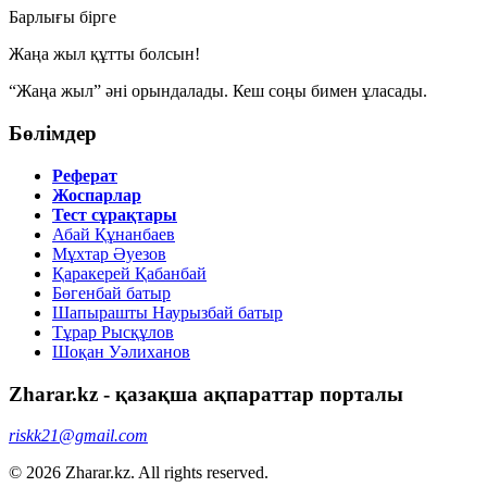
Барлығы бірге
Жаңа жыл құтты болсын!
“Жаңа жыл” әні орындалады. Кеш соңы бимен ұласады.
Бөлімдер
Реферат
Жоспарлар
Тест сұрақтары
Абай Құнанбаев
Мұхтар Әуезов
Қаракерей Қабанбай
Бөгенбай батыр
Шапырашты Наурызбай батыр
Тұрар Рысқұлов
Шоқан Уәлиханов
Zharar.kz - қазақша ақпараттар порталы
riskk21@gmail.com
© 2026 Zharar.kz. All rights reserved.