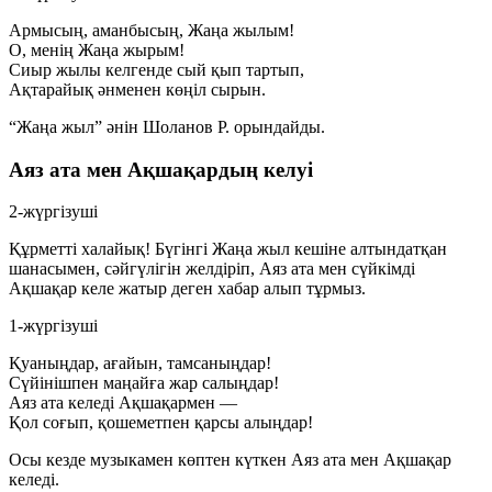
Армысың, аманбысың, Жаңа жылым!
О, менің Жаңа жырым!
Сиыр жылы келгенде сый қып тартып,
Ақтарайық әнменен көңіл сырын.
“Жаңа жыл” әнін Шоланов Р. орындайды.
Аяз ата мен Ақшақардың келуі
2-жүргізуші
Құрметті халайық! Бүгінгі Жаңа жыл кешіне алтындатқан
шанасымен, сәйгүлігін желдіріп, Аяз ата мен сүйкімді
Ақшақар келе жатыр деген хабар алып тұрмыз.
1-жүргізуші
Қуаныңдар, ағайын, тамсаныңдар!
Сүйінішпен маңайға жар салыңдар!
Аяз ата келеді Ақшақармен —
Қол соғып, қошеметпен қарсы алыңдар!
Осы кезде музыкамен көптен күткен Аяз ата мен Ақшақар
келеді.