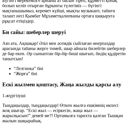
Бүгінгі мерекемізге арнайы ат басын тіреп, құрметті қонақ
болып келіп отырған бұрынғы түлегіміз — бүгінгі
мақтанышымыз, керемет күйші, мықты музыкант, табиғи
талант иесі Қымбат Мұхаметқалиеваны ортаға шақыруға
рұқсат етіңіздер.
Би сайы: шеберлер шеруі
Аяз ата, Ақшақар! Әзіл мен әсемдік сыйлаған өнерпаздар
арасында табаны жерге тимей, шыр айнала билейтін шеберлер
де бар екен. Әр сыныптан бір-бір биші шығып, бидің құдіретін
танытсын!
“Лезгинка” биі
“Жорға” биі
Ескі жылмен қоштасу, Жаңа жылды қарсы алу
1-жүргізуші
Тыңдаңыздар, тыңдаңыздар! Өткен жылға ешкімнің өкпесі
жоқ шығар. “Ескі жыл — есіркесін, жаңа жыл —
жарылқасын!” демей ме?! Ортамызға тарихта қалған Тышқан
жылын шақырайық.