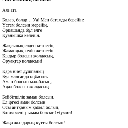
Аяз ата
Болар, болар… Уа! Мен батамды берейін:
Үстем болсын мерейің,
Әрқашанда бұл елге
Қуанышқа келейін.
Жақсылық елден кетпесін,
Жамандық келіп жетпесін.
Қыдыр болсын жолдасың,
Әруақтар қолдасын!
Қара ниет дұшпаның
Бұл жалғанда оңбасын.
Аман болсын мал-басың,
Адал болсын жолдасың.
Бейбітшілік заман болсын,
Ел іргесі аман болсын.
Осы айтқаным қабыл болып,
Батам менің тәмам болсын! Әумин!
Жаңа жылдарың құтты болсын!