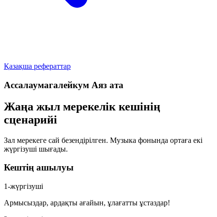
Қазақша рефераттар
Ассалаумагалейкум Аяз ата
Жаңа жыл мерекелік кешінің
сценарийі
Зал мерекеге сай безендірілген. Музыка фонында ортаға екі
жүргізуші шығады.
Кештің ашылуы
1-жүргізуші
Армысыздар, ардақты ағайын, ұлағатты ұстаздар!