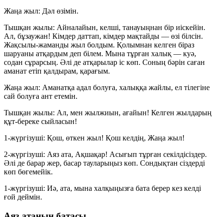
Жаңа жыл:
Дәл өзімін.
Тышқан жылы:
Айналайын, келші, танауыңнан бір иіскейін.
Ал, бұзаужан! Кімдер даттап, кімдер мақтайды — өзі білсін.
Жақсылы-жаманды жыл болдым. Қолымнан келген біраз
шаруаны атқардым деп білем. Мына тұрған халық — куә,
содан сұрарсың. Әлі де атқарылар іс көп. Соның бәрін саған
аманат етіп қалдырам, қарағым.
Жаңа жыл:
Аманатқа адал болуға, халыққа жайлы, ел тілегіне
сай болуға ант етемін.
Тышқан жылы:
Ал, мен жылжиын, ағайын! Келген жылдарың
құт-береке сыйласын!
1-жүргізуші:
Қош, өткен жыл! Қош келдің, Жаңа жыл!
2-жүргізуші:
Аяз ата, Ақшақар! Асығып тұрған секілдісіздер.
Әлі де барар жер, басар тауларыңыз көп. Сондықтан сіздерді
көп бөгемейік.
1-жүргізуші:
Иә, ата, мына халқыңызға бата берер кез келді
ғой деймін.
Аяз атаның батасы