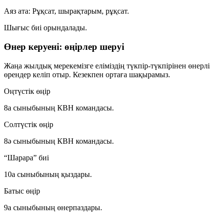
Аяз ата:
Рұқсат, шырақтарым, рұқсат.
Шығыс биі орындалады.
Өнер керуені: өңірлер шеруі
Жаңа жылдық мерекемізге еліміздің түкпір-түкпірінен өнерлі
өрендер келіп отыр. Кезекпен ортаға шақырамыз.
Оңтүстік өңір
8а сыныбының КВН командасы.
Солтүстік өңір
8ә сыныбының КВН командасы.
“Шарара” биі
10а сыныбының қыздары.
Батыс өңір
9а сыныбының өнерпаздары.