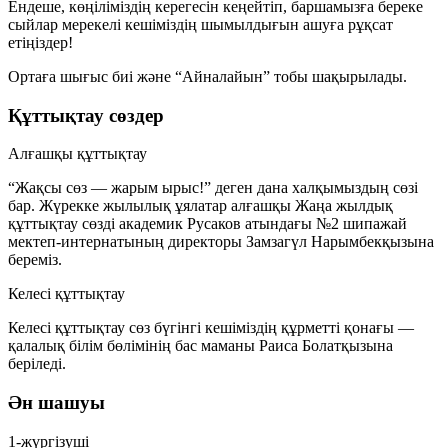
Ендеше, көңіліміздің керегесін кеңейтіп, баршамызға береке
сыйлар мерекелі кешіміздің шымылдығын ашуға рұқсат
етіңіздер!
Ортаға шығыс биі және “Айналайын” тобы шақырылады.
Құттықтау сөздер
Алғашқы құттықтау
“Жақсы сөз — жарым ырыс!” деген дана халқымыздың сөзі
бар. Жүрекке жылылық ұялатар алғашқы Жаңа жылдық
құттықтау сөзді академик Русаков атындағы №2 шипажай
мектеп-интернатының директоры Замзагүл Нарымбекқызына
береміз.
Келесі құттықтау
Келесі құттықтау сөз бүгінгі кешіміздің құрметті қонағы —
қалалық білім бөлімінің бас маманы Раиса Болатқызына
беріледі.
Ән шашуы
1-жүргізуші