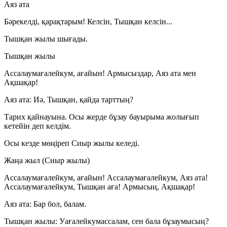
Аяз ата
Бәрекелді, қарақтарым! Келсін, Тышқан келсін...
Тышқан жылы шығады.
Тышқан жылы
Ассалаумағалейкум, ағайын! Армысыздар, Аяз ата мен
Ақшақар!
Аяз ата:
Иә, Тышқан, қайда тарттың?
Тарих қайнауына. Осы жерде бұзау бауырыма жолығып
кетейін деп келдім.
Осы кезде мөңіреп Сиыр жылы келеді.
Жаңа жыл (Сиыр жылы)
Ассалаумағалейкум, ағайын! Ассалаумағалейкум, Аяз ата!
Ассалаумағалейкум, Тышқан аға! Армысың, Ақшақар!
Аяз ата:
Бар бол, балам.
Тышқан жылы:
Уағалейкумассалам, сен бала бұзаумысың?