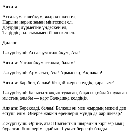
Аяз ата
Ассалаумағалейкум, жыр кешкен ел,
Нарына нарық заман мінгескен ел.
Дәуірдің дүрмегіне үндескен ел,
Тәңірдің тылсымымен бірлескен ел.
Диалог
1-жүргізуші:
Ассалаумағалейкум, Ата!
Аяз ата:
Уағалейкумассалам, балам!
2-жүргізуші:
Армысыз, Ата! Армысың, Ақшақар!
Аяз ата:
Бар бол, балам! Біз қай жерге келдік, қарағым?
1-жүргізуші:
Балығы толқып тулаған, бақасы қойдай шулаған
мыстың алыбы — қарт Балқашқа келдіңіз.
Аяз ата:
Бәрекелді, балам! Балқаш ән мен жырдың мекені деп
естуші едім. Өнерге жақын өрендерің мұнда да бар шығар?
2-жүргізуші:
Әрине, ата! Шығыстың шырайын кіргізер мың
бұралған бишілеріміз дайын. Рұқсат берсеңіз болды.