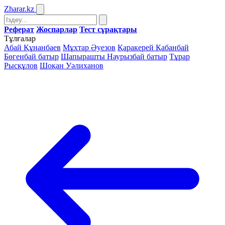
Zharar
.kz
Реферат
Жоспарлар
Тест сұрақтары
Тұлғалар
Абай Құнанбаев
Мұхтар Әуезов
Қаракерей Қабанбай
Бөгенбай батыр
Шапырашты Наурызбай батыр
Тұрар
Рысқұлов
Шоқан Уәлиханов