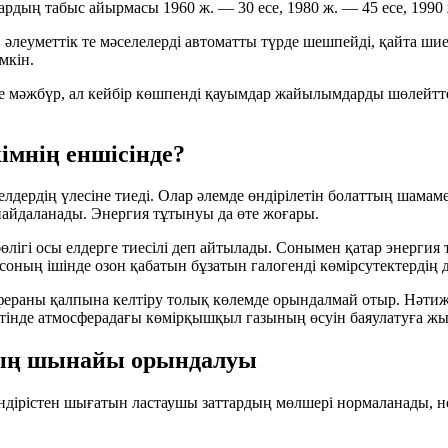
ардың табыс айырмасы 1960 ж. — 30 есе, 1980 ж. — 45 есе, 1990 
еуметтік те мәселелерді автоматты түрде шешпейді, қайта шиел
мкін.
 мәжбүр, ал кейбір көшпенді қауымдар жайылымдарды шөлейттенд
імнің еншісінде?
 елдердің үлесіне тиеді. Олар әлемде өндірілетін болаттың шама
айдаланады. Энергия тұтынуы да өте жоғары.
өлігі осы елдерге тиесілі деп айтылады. Сонымен қатар энерги
оның ішінде озон қабатын бұзатын галогенді көмірсутектердің де
ераны қалпына келтіру толық көлемде орындалмай отыр. Нәтиже
етінде атмосферадағы көмірқышқыл газының өсуін баяулатуға ж
ның шынайы орындалуы
ндірістен шығатын ластаушы заттардың мөлшері нормаланады, н