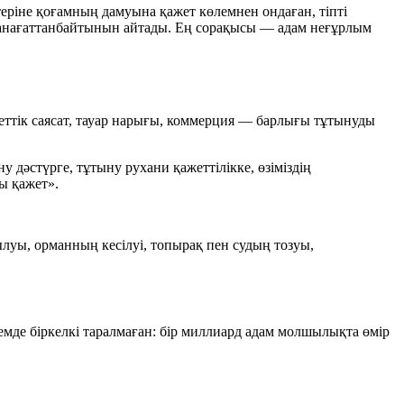
стеріне қоғамның дамуына қажет көлемнен ондаған, тіпті
қ қанағаттанбайтынын айтады. Ең сорақысы — адам неғұрлым
кеттік саясат, тауар нарығы, коммерция — барлығы тұтынуды
 дәстүрге, тұтыну рухани қажеттілікке, өзіміздің
ы қажет».
уы, орманның кесілуі, топырақ пен судың тозуы,
мде біркелкі таралмаған: бір миллиард адам молшылықта өмір