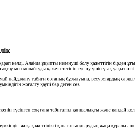
лік
арап келді. Алайда ұқыпты иеленуші болу қажеттігін бірден ұғ
сақтау мен молайтуды қажет ететінін түсіну үшін ұзақ уақыт өтті
амай пайдалану табиғи ортаның бұзылуына, ресурстардың сарқыл
үмкіндігін жоғалту қаупі бар деген сөз.
кенін түсінген соң ғана табиғатты қаншалықты және қандай көл
үмкіндігі жоқ: қажеттілікті қанағаттандырудың жаңа құралы аш