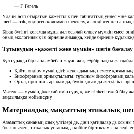
— Г. Гегель
Ұдайы өсіп отыратын қажеттілік пен табиғаттың үйлесіміне қа
шегі — өзің өндірген көлеммен шектелу, ал өндіргеннен арты
Бірақ бүгінгі қоғамда мұны дәл осылай өлшеу мүмкін емес: өнд
оның экологиялық ізі бірнеше аймаққа, кейде бірнеше құрлыққа
Тұтынудың «қажетті және мүмкін» шегін бағалау
Бұл сұраққа бір ғана әмбебап жауап жоқ. Әрбір нақты жағдайд
Қайта өндіру мүмкіндігі:
жеке адамның немесе қоғамның қа
Биосфераның орнықтылығы:
тұтыным биосфераның қалып
Ортақ принцип:
әр адам да, бүкіл қоғам да жеткілікті ә
Мәселе — мүмкіндікке сай өмір сүру, қажеттілікті тежей білу 
заңдылыққа мойынсұну.
Материалдық мақсаттың этикалық шег
Азаматтық сананың озық үлгілері де, діни қағидалар да осыны
болғанымен, этикалық ұстанымда көбіне бір тоқтамға келеді: е