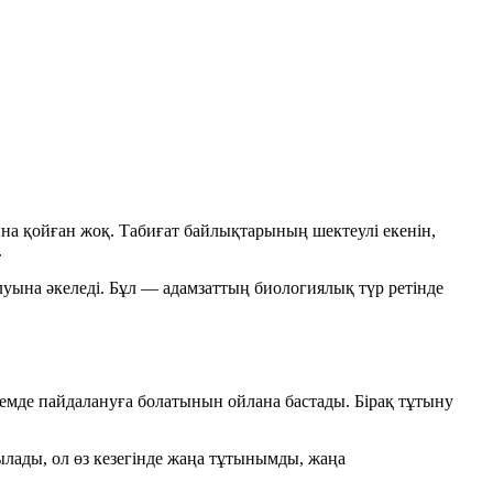
ына қойған жоқ. Табиғат байлықтарының шектеулі екенін,
.
уына әкеледі. Бұл — адамзаттың биологиялық түр ретінде
емде пайдалануға болатынын ойлана бастады. Бірақ тұтыну
ылады, ол өз кезегінде жаңа тұтынымды, жаңа