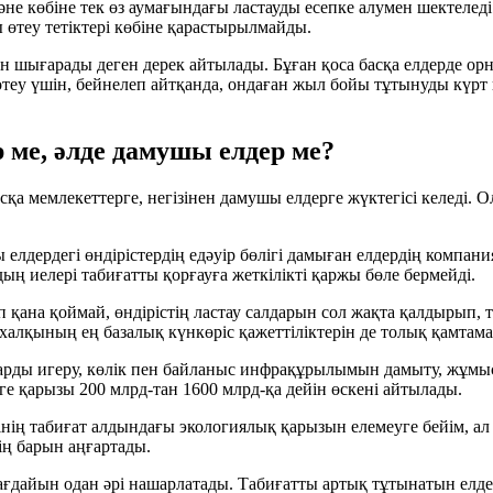
не көбіне тек өз аумағындағы ластауды есепке алумен шектеледі
өтеу тетіктері көбіне қарастырылмайды.
н шығарады деген дерек айтылады. Бұған қоса басқа елдерде ор
теу үшін, бейнелеп айтқанда, ондаған жыл бойы тұтынуды күрт
 ме, әлде дамушы елдер ме?
асқа мемлекеттерге, негізінен дамушы елдерге жүктегісі келеді.
лдердегі өндірістердің едәуір бөлігі дамыған елдердің компания
 иелері табиғатты қорғауға жеткілікті қаржы бөле бермейді.
 қана қоймай, өндірістің ластау салдарын сол жақта қалдырып,
 халқының ең базалық күнкөріс қажеттіліктерін де толық қамтам
тарды игеру, көлік пен байланыс инфрақұрылымын дамыту, жұмы
рге қарызы
200 млрд
-тан
1600 млрд
-қа дейін өскені айтылады.
інің табиғат алдындағы экологиялық қарызын елемеуге бейім, а
ің барын аңғартады.
жағдайын одан әрі нашарлатады. Табиғатты артық тұтынатын елде