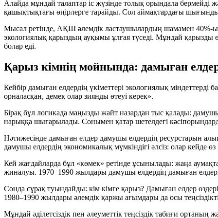
Алайда мұндай талаптар іс жүзінде толық орындала бермейді жә
қашықтықтағы өңірлерге тарайды. Сол аймақтардағы шығынды 
Мысал ретінде, АҚШ әлемдік ластаушылардың шамамен
40%
-ы
экологиялық қарыздың ауқымы ұлғая түседі. Мұндай қарызды ө
болар еді.
Қарыз кімнің мойнында: дамыған елдер
Кейбір дамыған елдердің үкіметтері экологиялық міндеттерді б
орналасқан, демек олар зиянды өтеуі керек».
Бірақ бұл логикада маңызды жайт назардан тыс қалады: дамушы е
нарыққа шығарылады. Сонымен қатар шетелдегі кәсіпорындардың
Нәтижесінде дамыған елдер дамушы елдердің ресурстарын алып
дамушы елдердің экономикалық мүмкіндігі әлсіз: олар кейде өз
Кей жағдайларда бұл «көмек» ретінде ұсынылады: жаңа аумақ
жиналуы. 1970–1990 жылдары дамушы елдердің дамыған елде
Сонда сұрақ туындайды: кім кімге қарыз? Дамыған елдер өздер
1980–1990 жылдары әлемдік қаржы ағымдары да осы теңсіздікт
Мұндай әділетсіздік пен әлеуметтік теңсіздік табиғи ортаның 