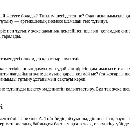
лай жетуге болады? Тұтыну шегі деген не? Одан асқанымызды қа
қ тұтыну — артықшылық (немесе шамадан тыс тұтыну).
іріс пен тұтыну жеке адамның деңгейінен шығып, қоғамдық сипат
 таралады.
а төмендегі өлшемдер қарастырылуы тиіс:
жеттілігі оның дамуы мен ұдайы өндірісін қамтамасыз ете ала 
ты жағдайына және дамуына қарсы келмей ме? (ең жоғарғы ше
рі пайымды тұтыну ұстанымын сақтауы керек.
және тұтынуды шектеу мәдениетін қалыптастыру. Бұл тек жеке ше
і
 меңзейді. Тарихшы А. Тойнбидің айтуынша, дін негізін қалаушы
гер материалдық байлықты басты мақсат етсек, ол түптің-түбінде