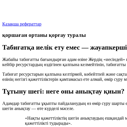
Қазақша рефераттар
қоршаған ортаны қорғау туралы
Табиғатқа иелік ету емес — жауапкерші
Жабайы табиғатты бағындырған адам өзіне Жердің «иесіндей» қ
кейбір ресурстардың өздігінен қалпына келмейтінін, табиғатты 
Табиғат ресурстарын қалпына келтірмей, көбейтпей және сақт
өзінің негізгі қажеттіліктерін қамтамасыз ете алмай, өмір сүру м
Тұтыну шегі: неге оны анықтау қиын?
Адамдар табиғатты ұқыпты пайдаланудың өз өмір сүру шарты е
шегін анықтау — өте күрделі мәселе.
«Нақты қажеттіліктің шегін анықтаудың ешқандай м
қажеттілікті тудырады».