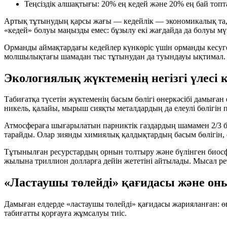
Теңсіздік алшақтығы: 20% ең кедей және 20% ең бай топт
Артық тұтынудың қарсы жағы — кедейлік — экономикалық та, әл
«кедей» болуы маңызды емес: бұзылу екі жағдайда да болуы мү
Орманды аймақтардағы кедейлер күнкөріс үшін орманды кесуге
молшылықтағы шамадан тыс тұтынудан да туындауы ықтимал.
Экологиялық жүктеменің негізгі үлесі к
Табиғатқа түсетін жүктеменің басым бөлігі өнеркәсібі дамыған
никель, қалайы, мырыш сияқты металдардың да
елеулі бөлігін
п
Атмосфераға шығарылатын парниктік газдардың шамамен
2/3
б
тарайды. Олар зиянды химиялық қалдықтардың басым бөлігін, с
Тұтынылған ресурстардың орнын толтыру және бүлінген биосф
жылына триллион долларға дейін жететіні айтылады. Мысал р
«Ластаушы төлейді» қағидасы және о
Дамыған елдерде «ластаушы төлейді» қағидасы жарияланған: ө
табиғатты қорғауға жұмсалуы тиіс.