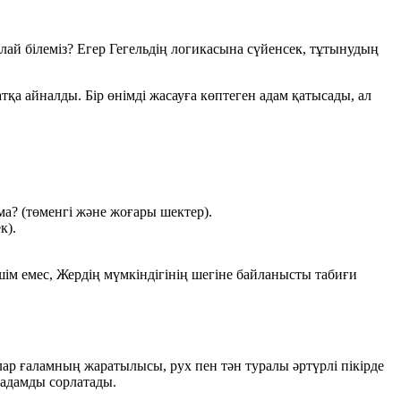
лай білеміз? Егер Гегельдің логикасына сүйенсек, тұтынудың
қа айналды. Бір өнімді жасауға көптеген адам қатысады, ал
ма? (төменгі және жоғары шектер).
к).
шім емес, Жердің мүмкіндігінің шегіне байланысты табиғи
лар ғаламның жаратылысы, рух пен тән туралы әртүрлі пікірде
 адамды сорлатады.