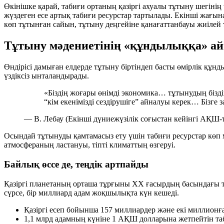
Өкінішке қарай, табиғи ортаның қазіргі ахуалы тұтыну шегінің 
жүздеген есе артық табиғи ресурстар тартылады. Екінші жағы
көп тұтынған сайын, тұтыну деңгейіне қанағаттанбауы жиілей т
Тұтыну мәдениетінің «құндылыққа» а
Өндірісі дамыған елдерде тұтыну біртіндеп басты өмірлік құн
үздіксіз ынталандырады.
«Біздің жоғары өнімді экономика… тұтынудың біздің
“кім екенімізді сездірушіге” айналуы керек… Бізг
— В. Лебау (Екінші дүниежүзілік соғыстан кейінгі АҚШ-
Осындай тұтынуды қамтамасыз ету үшін табиғи ресурстар көп
атмосфераның ластануы, тіпті климаттың өзгеруі.
Байлық өссе де, теңдік артпайды
Қазіргі планетаның орташа тұрғыны XX ғасырдың басындағы тұр
сүрсе, бір миллиард адам жоқшылықта күн кешеді.
Қазіргі есеп бойынша 157 миллиардер және екі миллионғ
1,1 млрд адамның күніне 1 АҚШ долларына жетпейтін таб