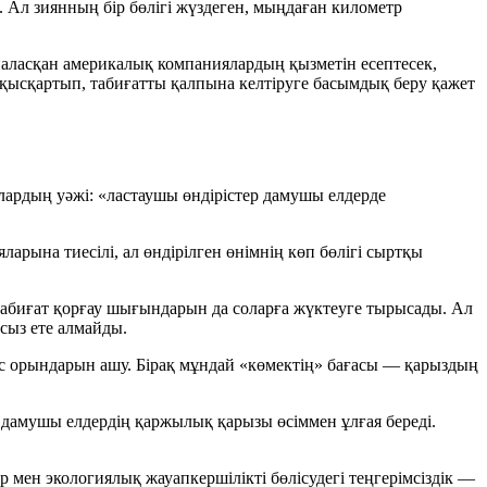
. Ал зиянның бір бөлігі жүздеген, мыңдаған километр
наласқан америкалық компаниялардың қызметін есептесек,
 қысқартып, табиғатты қалпына келтіруге басымдық беру қажет
 Олардың уәжі: «ластаушы өндірістер дамушы елдерде
ларына тиесілі, ал өндірілген өнімнің көп бөлігі сыртқы
 табиғат қорғау шығындарын да соларға жүктеуге тырысады. Ал
асыз ете алмайды.
с орындарын ашу. Бірақ мұндай «көмектің» бағасы — қарыздың
л дамушы елдердің қаржылық қарызы өсіммен ұлғая береді.
р мен экологиялық жауапкершілікті бөлісудегі теңгерімсіздік —