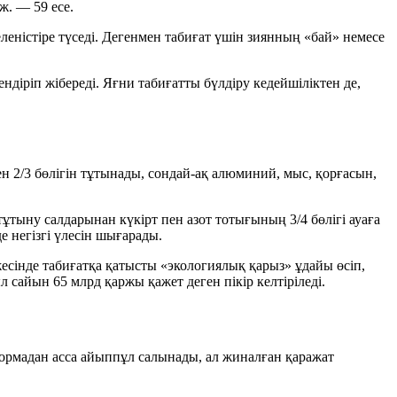
ж. — 59 есе.
еністіре түседі. Дегенмен табиғат үшін зиянның «бай» немесе
іріп жібереді. Яғни табиғатты бүлдіру кедейшіліктен де,
мен
2/3
бөлігін тұтынады, сондай-ақ алюминий, мыс, қорғасын,
я тұтыну салдарынан күкірт пен азот тотығының
3/4
бөлігі ауаға
 негізгі үлесін шығарады.
сінде табиғатқа қатысты «экологиялық қарыз» ұдайы өсіп,
ыл сайын
65 млрд
қаржы қажет деген пікір келтіріледі.
ормадан асса айыппұл салынады, ал жиналған қаражат