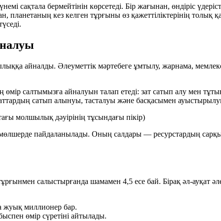
үнемі сақтала бермейтінін көрсетеді. Бір жағынан, өндіріс үдері
нан, планетаның кез келген тұрғыны өз қажеттіліктерінің толы
үседі.
йналуы
дылыққа айналды. Әлеуметтік мәртебеге ұмтылу, жарнама, мемле
 өмір салтымызға айналуын талап етеді: зат сатып алу мен тұтыну
е заттардың сатып алынуы, тасталуы және басқасымен ауыстырылу
тағы молшылық дәуірінің тұсындағы пікір)
 мөлшерде пайдаланылады. Оның салдары — ресурстардың сарқыл
ғынмен салыстырғанда шамамен 4,5 есе бай. Бірақ әл-ауқат әле
а жуық миллионер бар.
ыспен өмір сүретіні айтылады.