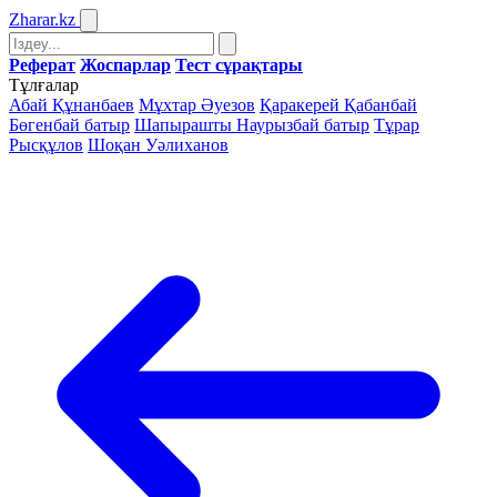
Zharar
.kz
Реферат
Жоспарлар
Тест сұрақтары
Тұлғалар
Абай Құнанбаев
Мұхтар Әуезов
Қаракерей Қабанбай
Бөгенбай батыр
Шапырашты Наурызбай батыр
Тұрар
Рысқұлов
Шоқан Уәлиханов