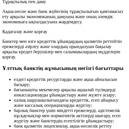
Тұрақтылық пен даму
Ақша-несие және банк жүйесінің тұрақтылығын қамтамасыз
ету арқылы экономиканың дамуына және оның әлемдік
экономикаға ықпалдасуына жәрдемдесу.
Қадағалау және қорғау
Банктер мен өзге кредиттік ұйымдардың қызметін реттейтін
ережелерді әзірлеу және олардың орындалуын бақылау
арқылы кредит берушілер мен салымшылардың мүдделерін
қорғау.
Ұлттық банктің жұмысының негізгі бағыттары
елдегі кредиттік ресурстарды және ақша айналысын
басқару;
бағынышты мекемелер арқылы ақшалай түсімдерді
инкассациялауды ұйымдастыру және жүзеге асыру;
халық шаруашылығындағы кредиттік, есеп айырысу
және кассалық операцияларды жүргізу;
барлық банктер үшін міндетті ережелерді, әдістемелік
нұсқаулықтар мен нормативтік актілерді шығару, есеп
жүргізу және банктердің есептілігін ұйымдастыру;
банк қызметін лицензиялау, ақша-несиелік реттеу