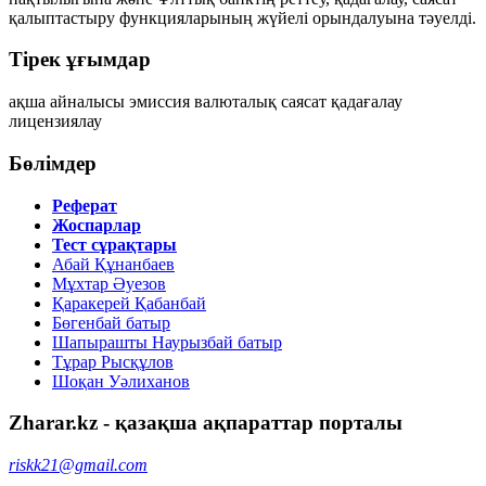
қалыптастыру функцияларының жүйелі орындалуына тәуелді.
Тірек ұғымдар
ақша айналысы
эмиссия
валюталық саясат
қадағалау
лицензиялау
Бөлімдер
Реферат
Жоспарлар
Тест сұрақтары
Абай Құнанбаев
Мұхтар Әуезов
Қаракерей Қабанбай
Бөгенбай батыр
Шапырашты Наурызбай батыр
Тұрар Рысқұлов
Шоқан Уәлиханов
Zharar.kz - қазақша ақпараттар порталы
riskk21@gmail.com