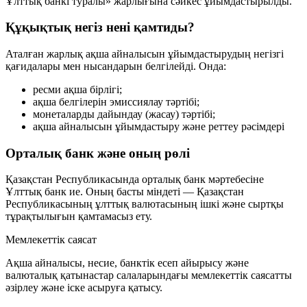
Ұлттық банкі туралы»
жарлығына сәйкес ұйымдастырылды.
Құқықтық негіз нені қамтиды?
Аталған жарлық ақша айналысын ұйымдастырудың негізгі
қағидалары мен нысандарын белгілейді. Онда:
ресми ақша бірлігі;
ақша белгілерін эмиссиялау тәртібі;
монеталарды дайындау (жасау) тәртібі;
ақша айналысын ұйымдастыру және реттеу рәсімдері
Орталық банк және оның рөлі
Қазақстан Республикасында орталық банк мәртебесіне
Ұлттық банк
ие. Оның басты міндеті — Қазақстан
Республикасының ұлттық валютасының
ішкі және сыртқы
тұрақтылығын
қамтамасыз ету.
Мемлекеттік саясат
Ақша айналысы, несие, банктік есеп айырысу және
валюталық қатынастар салаларындағы мемлекеттік саясатты
әзірлеу және іске асыруға қатысу.