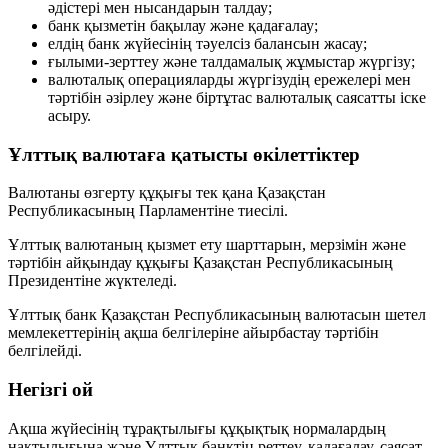
әдістері мен нысандарын талдау;
банк қызметін бақылау және қадағалау;
елдің банк жүйесінің тәуелсіз балансын жасау;
ғылыми-зерттеу және талдамалық жұмыстар жүргізу;
валюталық операцияларды жүргізудің ережелері мен
тәртібін әзірлеу және біртұтас валюталық саясатты іске
асыру.
Ұлттық валютаға қатысты өкілеттіктер
Валютаны өзгерту құқығы тек қана
Қазақстан
Республикасының Парламентіне
тиесілі.
Ұлттық валютаның қызмет ету шарттарын, мерзімін және
тәртібін айқындау құқығы
Қазақстан Республикасының
Президентіне
жүктеледі.
Ұлттық банк Қазақстан Республикасының валютасын шетел
мемлекеттерінің ақша белгілеріне айырбастау тәртібін
белгілейді.
Негізгі ой
Ақша жүйесінің тұрақтылығы құқықтық нормалардың
нақтылығына және Ұлттық банктің реттеу, қадағалау, саясат