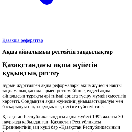
Қазақша рефераттар
Ақша айналымын реттейтiн заңдылықтар
Қазақстандағы ақша жүйесін
құқықтық реттеу
Бұрын жүргізілген ақша реформалары ақша жүйесін нақты
заңнамалық қағидалармен реттемейінше, елдегі ақша
айналысын тұрақты әрі тиімді арнаға түсіру мүмкін еместігін
көрсетті. Сондықтан ақша жүйесінің ұйымдастырылуы мен
басқарылуы нақты құқықтық негізге сүйенуі тиіс.
Қазақстан Республикасындағы ақша жүйесі
1995 жылғы 30
наурызда
қабылданған, Қазақстан Республикасы
Президентінің заң күші бар
«Қазақстан Республикасының