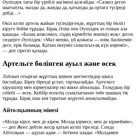
Әупілдек тағы бір үрейлі әңгімені қозғайды: «Салкоз деген
шығыпты, малды да, жанды да, қатынды да ортаға түсіреді
дейді…»
Өкіл келіп артель жайын түсіндіргенде, жұрттың бір бөлігі
кіруге бейім тұрады. Бірақ Әліш пен Әупілдек ат-тонын ала
қашады. «Балаң комсомол, сіздің кірмейтін жөніңіз жоқ» деген
сөздерге Әупілдек: «Мал менікі, үй қожасы — өзім. Бөлінемін
десе, ерік баламда. Қатын екеуміз салкозсыз-ақ күн көреміз»,
— деп сіресіп қалады.
Артельге бөлінген ауыл және өсек
Лоблып отырған жұрттың ішінен шегінетіндер шыға
бастайды. Біреу біреуді ұстап, тартқылайды. Артельге
кірушілер мен кірмеушілер екі жікке айналады. Толқудың бір
себебі — өсек. Кейбір өсектің суықтығынан төбе шашың тік
тұрады. Бірақ оны кім таратып жүргені анықталмайды.
Айтолқынның мінезі
«Молда кірсе, мен де кірем. Молда кірмесе, мен де кірмеймін»,
— деп Жент дейтін жесір қатын келіп тіреледі. Сонда
Айтолқын — адуын адам — бетінен алады:
«Молдамен