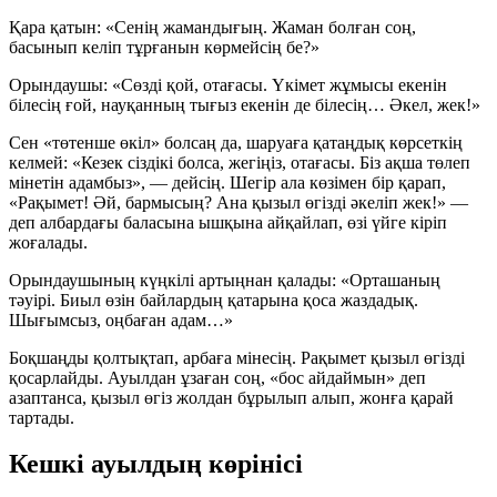
Қара қатын:
«Сенің жамандығың. Жаман болған соң,
басынып келіп тұрғанын көрмейсің бе?»
Орындаушы:
«Сөзді қой, отағасы. Үкімет жұмысы екенін
білесің ғой, науқанның тығыз екенін де білесің… Әкел, жек!»
Сен «төтенше өкіл» болсаң да, шаруаға қатаңдық көрсеткің
келмей: «Кезек сіздікі болса, жегіңіз, отағасы. Біз ақша төлеп
мінетін адамбыз», — дейсің. Шегір ала көзімен бір қарап,
«Рақымет! Әй, бармысың? Ана қызыл өгізді әкеліп жек!» —
деп албардағы баласына ышқына айқайлап, өзі үйге кіріп
жоғалады.
Орындаушының күңкілі артыңнан қалады: «Орташаның
тәуірі. Биыл өзін байлардың қатарына қоса жаздадық.
Шығымсыз, оңбаған адам…»
Боқшаңды қолтықтап, арбаға мінесің. Рақымет қызыл өгізді
қосарлайды. Ауылдан ұзаған соң, «бос айдаймын» деп
азаптанса, қызыл өгіз жолдан бұрылып алып, жонға қарай
тартады.
Кешкі ауылдың көрінісі