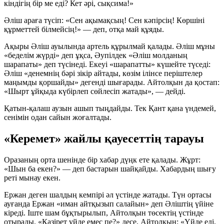
кіндігің бір ме еді? Кет әрі, сықсима!»
Әліш араға түсіп: «Сен ақымақсың! Сен кәпірсің! Көршіні
құрметтей білмейсің!» — деп, отқа май құяды.
Ақыры Әліш ауылында артель құрылмай қалады. Әліш мұны
«беделім жүрді» деп ұқса, Әупілдек «Әліш молданың
шарапаты» деп түсінеді. Екеуі «шарапатты» күшейте түседі:
Әліш «денемнің бәрі зікір айтады, көзім ілінсе періштелер
маңымды қоршайды» дегенді шығарады. Айтолқын да қостап:
«Шырт ұйқыда күбірлеп сөйлесіп жатады», — дейді.
Қатын-қалаш аузын ашып тыңдайды. Тек Қант қана үндемей,
сенімін одан сайын жоғалтады.
«Керемет» жайлы қауесеттің тарауы
Оразаның орта шенінде бір хабар дүңк ете қалады. Жұрт:
«Шын ба екен?» — деп бастарын шайқайды. Хабардың шығу
реті мынау екен.
Ержан деген шалдың кемпірі әл үстінде жатады. Түн ортасы
ауғанда Ержан «иман айтқызып салайын» деп Әліштің үйіне
кіреді. Іште шам бұқтырылып, Айтолқын төсектің үстінде
отырады. «Қазірет үйде емес пе?» десе, Айтолқын: «Үйде еді,