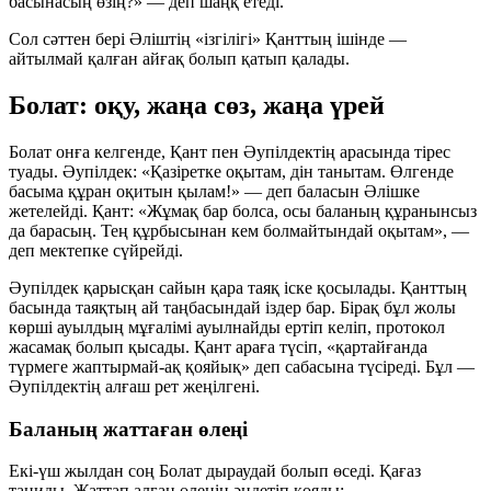
басынасың өзің?»
— деп шаңқ етеді.
Сол сәттен бері Әліштің «ізгілігі» Қанттың ішінде —
айтылмай қалған айғақ болып қатып қалады.
Болат: оқу, жаңа сөз, жаңа үрей
Болат онға келгенде, Қант пен Әупілдектің арасында тірес
туады. Әупілдек: «Қазіретке оқытам, дін танытам. Өлгенде
басыма құран оқитын қылам!» — деп баласын Әлішке
жетелейді. Қант: «Жұмақ бар болса, осы баланың құранынсыз
да барасың. Тең құрбысынан кем болмайтындай оқытам», —
деп мектепке сүйрейді.
Әупілдек қарысқан сайын қара таяқ іске қосылады. Қанттың
басында таяқтың ай таңбасындай іздер бар. Бірақ бұл жолы
көрші ауылдың мұғалімі ауылнайды ертіп келіп, протокол
жасамақ болып қысады. Қант араға түсіп, «қартайғанда
түрмеге жаптырмай-ақ қояйық» деп сабасына түсіреді. Бұл —
Әупілдектің алғаш рет жеңілгені.
Баланың жаттаған өлеңі
Екі-үш жылдан соң Болат дыраудай болып өседі. Қағаз
таниды. Жаттап алған өлеңін әндетіп қояды: