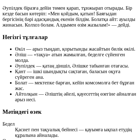
Әупілдек біразға дейін төмен қарап, тұнжырап отырады. Бір
кезде басын көтеріп:
«Мен қойдым, қатын! Баяғыдан
бергісінің бәрі адасқандық екенін білдім. Болатқа айт: ауылды
жинасын. Колхоз болам. Алдымен өзім жазылам!»
— дейді.
Негізгі тұлғалар
Өкіл
— арыз тыңдап, қорытынды жасайтын билік өкілі.
Әліш
— «тақуа» атын жамылған, беделге сүйенген
молда.
Әупілдек
— қатаң діншіл, Әлішке табынған отағасы.
Қант
— ішкі шындықты сақтаған, баласын оқуға
сүйреген ана.
Болат
— мектепке барған, кейін комсомолға бет бұрған
жас.
Айтолқын
— Әліштің әйелі, қауесеттің өзегіне айналған
арыз иесі.
Мәтіндегі өзек
Бедел
Қасиет пен тақуалық бейнесі — қауымға ықпал етудің
құралына айналады.