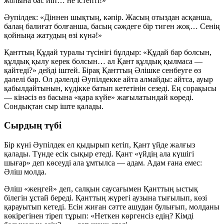
жолына бас иіп… не істепті!»
Әупілдек:
«Діннен шықтың, кәпір. Жасың отыздан асқанша,
балаң балиғат болғанша, басың сәждеге бір тиген жоқ… Сенің
қойныңа жатудың өзі күнә!»
Қанттың Құдай туралы түсінігі бұлдыр: «Құдай бар болсын,
құлдық қылу керек болсын… ал Қант құлдық қылмаса —
қайтеді?» дейді іштей. Бірақ Қанттың Әлішке сенбеуге өз
дәлелі бар. Ол дәлелді Әупілдекке айта алмайды: айтса, ауыр
қабылдайтынын, күдікке батып кететінін сезеді. Ең сорақысы
— кінәсіз өз басына «қара күйе» жағылатындай көреді.
Сондықтан сыр іште қалады.
Сырдың түбі
Бір күні Әупілдек ел қыдырып кетіп, Қант үйде жалғыз
қалады. Түнде есік сықыр етеді. Қант «үйдің ала күшігі
шығар» деп көсеуді ала ұмтылса — адам. Адам ғана емес:
Әліш молда.
Әліш «жеңгей» деп, салқын саусағымен Қанттың ыстық
білегін ұстай береді. Қанттың жүрегі аузына тығылып, көзі
қарауытып кетеді. Есін жиған сәтте ашудан булығып, молданы
көкірегінен тіреп тұрып:
«Неткен көргенсіз едің? Кімді