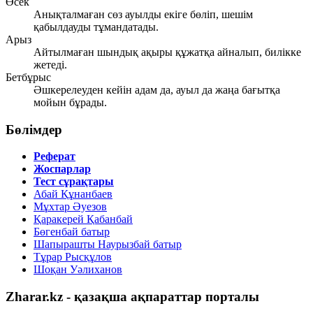
Өсек
Анықталмаған сөз ауылды екіге бөліп, шешім
қабылдауды тұмандатады.
Арыз
Айтылмаған шындық ақыры құжатқа айналып, билікке
жетеді.
Бетбұрыс
Әшкерелеуден кейін адам да, ауыл да жаңа бағытқа
мойын бұрады.
Бөлімдер
Реферат
Жоспарлар
Тест сұрақтары
Абай Құнанбаев
Мұхтар Әуезов
Қаракерей Қабанбай
Бөгенбай батыр
Шапырашты Наурызбай батыр
Тұрар Рысқұлов
Шоқан Уәлиханов
Zharar.kz - қазақша ақпараттар порталы