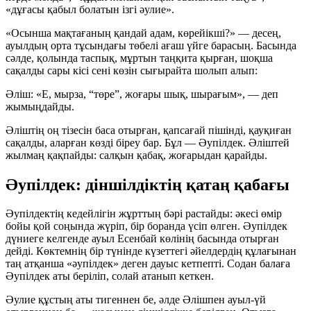
«дұғасы қабыл болатын ізгі әулие».
«Осынша мақтағаның қандай адам, көрейікші?» — десең,
ауылдың орта тұсындағы төбелі ағаш үйге барасың. Басында
сәлде, қолында таспық, мұртын таңқита қырған, шоқша
сақалды сары кісі сені көзін сығырайта шолып алып:
Әліш:
«Е, мырза, “төре”, жоғары шық, шырағым», — деп
жымыңдайды.
Әліштің оң тізесін баса отырған, қапсағай пішінді, қауқиған
сақалды, аларған көзді біреу бар. Бұл — Әупілдек. Әліштей
жылмаң қақпайды: салқын қабақ, жоғарыдан қарайды.
Әупілдек: діншілдіктің қатаң қабағы
Әупілдектің кедейлігін жұрттың бәрі растайды: әкесі өмір
бойы қой соңында жүріп, бір боранда үсіп өлген. Әупілдек
дүниеге келгенде ауыл Есенбай көлінің басында отырған
дейді. Көктемнің бір түнінде күзеттегі әйелдердің құлағынан
таң атқанша «әупілдек» деген дауыс кетпепті. Содан балаға
Әупілдек аты беріліп, солай атанып кеткен.
Әулие құстың аты тигеннен бе, әлде Әлішпен ауыл-үй