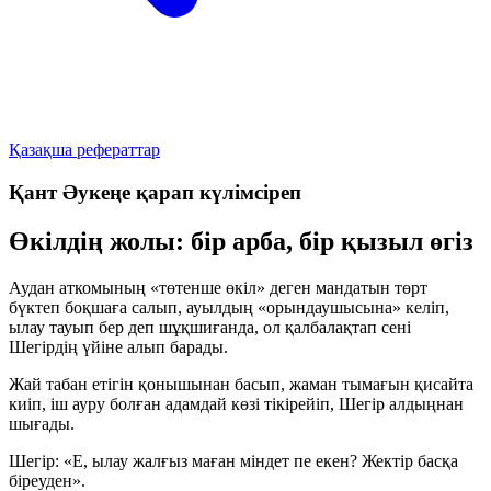
Қазақша рефераттар
Қант Әукеңе қарап күлімсіреп
Өкілдің жолы: бір арба, бір қызыл өгіз
Аудан аткомының «төтенше өкіл» деген мандатын төрт
бүктеп боқшаға салып, ауылдың «орындаушысына» келіп,
ылау тауып бер деп шұқшиғанда, ол қалбалақтап сені
Шегірдің үйіне алып барады.
Жай табан етігін қонышынан басып, жаман тымағын қисайта
киіп, іш ауру болған адамдай көзі тікірейіп, Шегір алдыңнан
шығады.
Шегір:
«Е, ылау жалғыз маған міндет пе екен? Жектір басқа
біреуден».