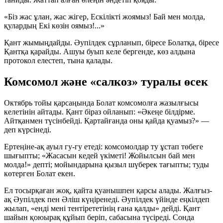
«Біз жас ұлан, жас жігер, Ескілікті жоямыз! Бай мен молда,
қулардың Екі көзін оямыз!...»
Қант жымыңдайды. Әупілдек сұрланып, біресе Болатқа, біресе
Қантқа қарайды. Ашуы буып келе бергенде, көз алдына
протокол елестеп, тына қалады.
Комсомол және «салкоз» туралы өсек
Октябрь тойы қарсаңында Болат комсомолға жазылғысы
келетінін айтады. Қант біраз ойланып: «Әкеңе білдірме.
Айтқанмен түсінбейді. Қартайғанда оны қайда қуамыз?» —
деп күрсінеді.
Ертеңіне-ақ ауыл гу-гу етеді: комсомолдар ту ұстап төбеге
шығыпты; «Жасасын кедей үкіметі! Жойылсын бай мен
молда!» депті; мойындарына қызыл шүберек тағыпты; туды
көтерген Болат екен.
Ел тосырқаған жоқ, қайта қуанышпен қарсы алады. Жалғыз-
ақ Әупілдек пен Әліш күңіренеді. Әупілдек үйінде еңкілдеп
жылап, «енді мені тентірететінің ғана қалды» дейді. Қант
шайын қоюырақ құйып беріп, сабасына түсіреді. Сонда