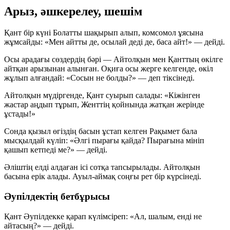
Арыз, әшкерелеу, шешім
Қант бір күні Болатты шақырып алып, комсомол ұясына
жұмсайды: «Мен айтты де, осылай деді де, баса айт!» — дейді.
Осы арадағы сөздердің бәрі — Айтолқын мен Қанттың өкілге
айтқан арызынан алынған. Оқиға осы жерге келгенде, өкіл
жұлып алғандай:
«Сосын не болды?»
— деп тіксінеді.
Айтолқын мүдіргенде, Қант суырып салады:
«Кіжінген
жастар аңдып тұрып, Женттің қойнында жатқан жерінде
ұстады!»
Сонда қызыл өгіздің басын ұстап келген Рақымет бала
мысқылдай күліп:
«Әлгі пырағы қайда? Пырағына мініп
қашып кетпеді ме?»
— дейді.
Әліштің елді алдаған ісі сотқа тапсырылады. Айтолқын
басына ерік алады. Ауыл-аймақ соңғы рет бір күрсінеді.
Әупілдектің бетбұрысы
Қант Әупілдекке қарап күлімсіреп: «Ал, шалым, енді не
айтасың?» — дейді.