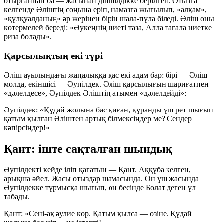
отырғаннан ба — жасынан діншілдікке берілген. Отызға
келгенде Әліштің соңына еріп, намазға жығылып, «алқам»,
«құлқуалданың» әр жерінен бірін шала-пұла біледі. Әліш оны
көтермелей береді:
«Әукеңнің ниеті таза, Алла тағала ниетке
риза болады»
.
Қарсылықтың екі түрі
Әліш ауылындағы жаңалыққа қас екі адам бар: бірі — Әліш
молда, екіншісі — Әупілдек. Әліш қарсылығын шариғатпен
«дәлелдесе», Әупілдек Әліштің атымен «дәлелдейді»:
Әупілдек:
«Құдай жолына бас қиған, құранды үш рет шығып
қатым қылған Әліштен артық білмексіңдер ме? Сендер
кәпірсіңдер!»
Қант: іште сақталған шындық
Әупілдекті кейде іліп қағатын — Қант. Аққұба келген,
арықша әйел. Жасы отыздар шамасында. Он үш жасында
Әупілдекке тұрмысқа шығып, он бесінде Болат деген ұл
табады.
Қант:
«Сені-ақ әулие көр. Қатым қылса — өзіне. Құдай