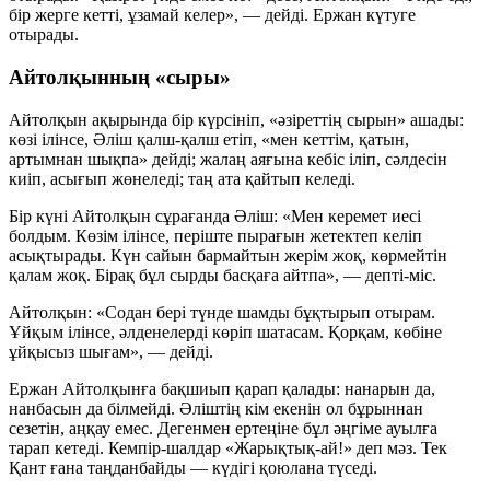
бір жерге кетті, ұзамай келер», — дейді. Ержан күтуге
отырады.
Айтолқынның «сыры»
Айтолқын ақырында бір күрсініп, «әзіреттің сырын» ашады:
көзі ілінсе, Әліш қалш-қалш етіп, «мен кеттім, қатын,
артымнан шықпа» дейді; жалаң аяғына кебіс іліп, сәлдесін
киіп, асығып жөнеледі; таң ата қайтып келеді.
Бір күні Айтолқын сұрағанда Әліш: «Мен керемет иесі
болдым. Көзім ілінсе, періште пырағын жетектеп келіп
асықтырады. Күн сайын бармайтын жерім жоқ, көрмейтін
қалам жоқ. Бірақ бұл сырды басқаға айтпа», — депті-міс.
Айтолқын: «Содан бері түнде шамды бұқтырып отырам.
Ұйқым ілінсе, әлденелерді көріп шатасам. Қорқам, көбіне
ұйқысыз шығам», — дейді.
Ержан Айтолқынға бақшиып қарап қалады: нанарын да,
нанбасын да білмейді. Әліштің кім екенін ол бұрыннан
сезетін, аңқау емес. Дегенмен ертеңіне бұл әңгіме ауылға
тарап кетеді. Кемпір-шалдар «Жарықтық-ай!» деп мәз. Тек
Қант ғана таңданбайды — күдігі қоюлана түседі.