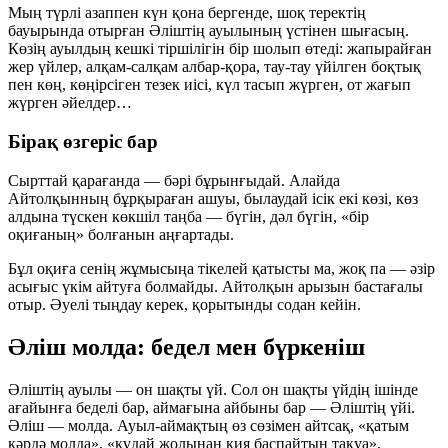
Мың түрлі азаппен күн қона бергенде, шоқ теректің
бауырында отырған Әліштің ауылының үстінен шығасың.
Көзің ауылдың кешкі тіршілігін бір шолып өтеді: жапырайған
жер үйлер, алқам-салқам албар-қора, тау-тау үйілген боқтық
пен көң, көңірсіген тезек иісі, күл тасып жүрген, от жағып
жүрген әйелдер…
Бірақ өзгеріс бар
Сырттай қарағанда — бәрі бұрынғыдай. Алайда
Айтолқынның бұрқыраған ашуы, былаудай ісік екі көзі, көз
алдына түскен көкшіл таңба — бүгін, дәл бүгін, «бір
оқиғаның» болғанын аңғартады.
Бұл оқиға сенің жұмысыңа тікелей қатысты ма, жоқ па — әзір
асығыс үкім айтуға болмайды. Айтолқын арызын бастағалы
отыр. Әуелі тыңдау керек, қорытынды содан кейін.
Әліш молда: бедел мен бүркеніш
Әліштің ауылы — он шақты үй. Сол он шақты үйдің ішінде
ағайынға беделі бар, аймағына айбыны бар — Әліштің үйі.
Әліш — молда. Ауыл-аймақтың өз сөзімен айтсақ, «қатым
кәрдә молда», «құдай жолынан қия баспайтын тақуа»,