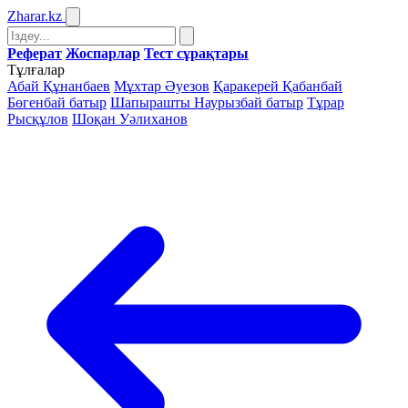
Zharar
.kz
Реферат
Жоспарлар
Тест сұрақтары
Тұлғалар
Абай Құнанбаев
Мұхтар Әуезов
Қаракерей Қабанбай
Бөгенбай батыр
Шапырашты Наурызбай батыр
Тұрар
Рысқұлов
Шоқан Уәлиханов