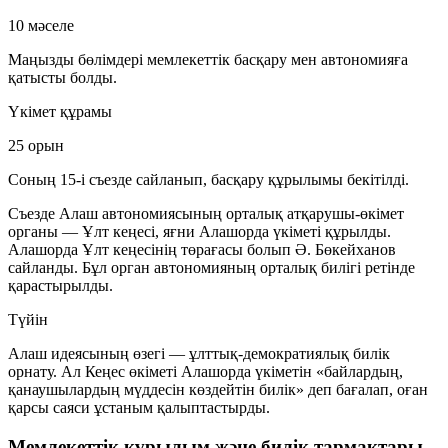
10 мәселе
Маңызды бөлімдері мемлекеттік басқару мен автономияға
қатысты болды.
Үкімет құрамы
25 орын
Соның 15-і съезде сайланып, басқару құрылымы бекітілді.
Съезде Алаш автономиясының орталық атқарушы-өкімет
органы — Ұлт кеңесі, яғни Алашорда үкіметі құрылды.
Алашорда Ұлт кеңесінің төрағасы болып Ә. Бөкейханов
сайланды. Бұл орган автономияның орталық билігі ретінде
қарастырылды.
Түйін
Алаш идеясының өзегі —
ұлттық-демократиялық билік
орнату. Ал Кеңес өкіметі Алашорда үкіметін «байлардың,
қанаушылардың мүддесін көздейтін билік» деп бағалап, оған
қарсы саяси ұстаным қалыптастырды.
Мемлекеттік құрылым және билік тармақтары