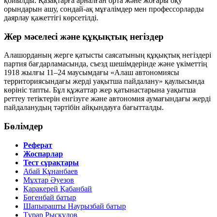
қойылды. Қазақтарға арналған орта және жоғары оқу
орындарын ашу, сондай-ақ мұғалімдер мен профессорларды
даярлау қажеттігі көрсетілді.
Жер мәселесі және құқықтық негіздер
Алашорданың жерге қатысты саясатының құқықтық негіздері
партия бағдарламасында, съезд шешімдерінде және үкіметтің
1918 жылғы 11–24 маусымдағы
«Алаш автономиясы
территориясындағы жерді уақытша пайдалану»
қаулысында
көрініс тапты. Бұл құжаттар жер қатынастарына уақытша
реттеу тетіктерін енгізуге және автономия аумағындағы жерді
пайдаланудың тәртібін айқындауға бағытталды.
Бөлімдер
Реферат
Жоспарлар
Тест сұрақтары
Абай Құнанбаев
Мұхтар Әуезов
Қаракерей Қабанбай
Бөгенбай батыр
Шапырашты Наурызбай батыр
Тұрар Рысқұлов