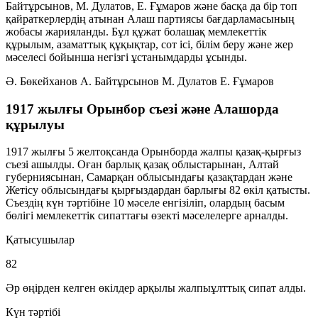
Байтұрсынов, М. Дулатов, Е. Ғұмаров және басқа да бір топ
қайраткерлердің атынан Алаш партиясы бағдарламасының
жобасы жарияланды. Бұл құжат болашақ мемлекеттік
құрылым, азаматтық құқықтар, сот ісі, білім беру және жер
мәселесі бойынша негізгі ұстанымдарды ұсынды.
Ә. Бөкейханов
А. Байтұрсынов
М. Дулатов
Е. Ғұмаров
1917 жылғы Орынбор съезі және Алашорда
құрылуы
1917 жылғы 5 желтоқсанда Орынборда жалпы қазақ-қырғыз
съезі ашылды. Оған барлық қазақ облыстарынан, Алтай
губерниясынан, Самарқан облысындағы қазақтардан және
Жетісу облысындағы қырғыздардан барлығы 82 өкіл қатысты.
Съездің күн тәртібіне 10 мәселе енгізіліп, олардың басым
бөлігі мемлекеттік сипаттағы өзекті мәселелерге арналды.
Қатысушылар
82
Әр өңірден келген өкілдер арқылы жалпыұлттық сипат алды.
Күн тәртібі