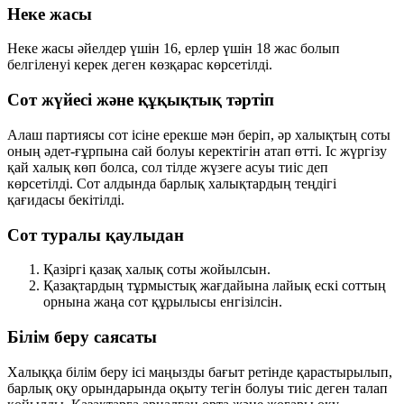
Неке жасы
Неке жасы
әйелдер үшін 16
,
ерлер үшін 18
жас болып
белгіленуі керек деген көзқарас көрсетілді.
Сот жүйесі және құқықтық тәртіп
Алаш партиясы сот ісіне ерекше мән беріп, әр халықтың соты
оның әдет-ғұрпына сай болуы керектігін атап өтті. Іс жүргізу
қай халық көп болса, сол тілде жүзеге асуы тиіс деп
көрсетілді. Сот алдында барлық халықтардың теңдігі
қағидасы бекітілді.
Сот туралы қаулыдан
Қазіргі қазақ халық соты жойылсын.
Қазақтардың тұрмыстық жағдайына лайық ескі соттың
орнына жаңа сот құрылысы енгізілсін.
Білім беру саясаты
Халыққа білім беру ісі маңызды бағыт ретінде қарастырылып,
барлық оқу орындарында оқыту
тегін болуы тиіс
деген талап