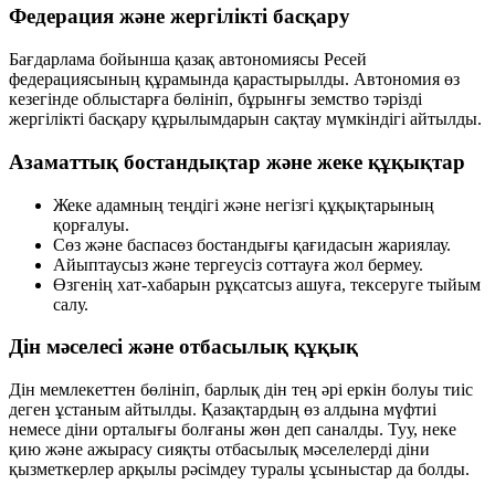
Федерация және жергілікті басқару
Бағдарлама бойынша қазақ автономиясы Ресей
федерациясының құрамында қарастырылды. Автономия өз
кезегінде облыстарға бөлініп, бұрынғы земство тәрізді
жергілікті басқару құрылымдарын сақтау мүмкіндігі айтылды.
Азаматтық бостандықтар және жеке құқықтар
Жеке адамның теңдігі
және негізгі құқықтарының
қорғалуы.
Сөз және баспасөз бостандығы
қағидасын жариялау.
Айыптаусыз және тергеусіз соттауға жол бермеу.
Өзгенің хат-хабарын рұқсатсыз ашуға, тексеруге тыйым
салу.
Дін мәселесі және отбасылық құқық
Дін мемлекеттен бөлініп, барлық дін тең әрі еркін болуы тиіс
деген ұстаным айтылды. Қазақтардың өз алдына мүфтиі
немесе діни орталығы болғаны жөн деп саналды. Туу, неке
қию және ажырасу сияқты отбасылық мәселелерді діни
қызметкерлер арқылы рәсімдеу туралы ұсыныстар да болды.