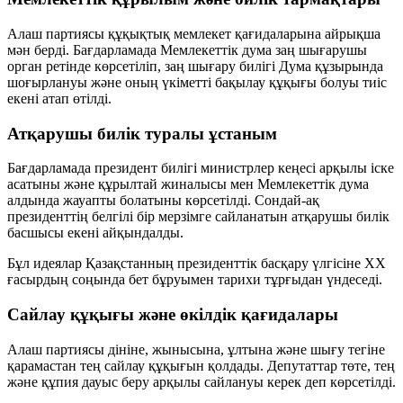
Алаш партиясы құқықтық мемлекет қағидаларына айрықша
мән берді. Бағдарламада Мемлекеттік дума заң шығарушы
орган ретінде көрсетіліп, заң шығару билігі Дума құзырында
шоғырлануы және оның үкіметті бақылау құқығы болуы тиіс
екені атап өтілді.
Атқарушы билік туралы ұстаным
Бағдарламада президент билігі министрлер кеңесі арқылы іске
асатыны және құрылтай жиналысы мен Мемлекеттік дума
алдында жауапты болатыны көрсетілді. Сондай-ақ
президенттің белгілі бір мерзімге сайланатын атқарушы билік
басшысы екені айқындалды.
Бұл идеялар Қазақстанның президенттік басқару үлгісіне ХХ
ғасырдың соңында бет бұруымен тарихи тұрғыдан үндеседі.
Сайлау құқығы және өкілдік қағидалары
Алаш партиясы дініне, жынысына, ұлтына және шығу тегіне
қарамастан тең сайлау құқығын қолдады. Депутаттар
төте, тең
және құпия дауыс беру
арқылы сайлануы керек деп көрсетілді.