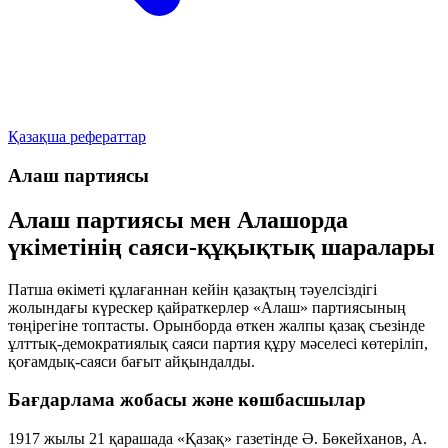
Қазақша рефераттар
Алаш партиясы
Алаш партиясы мен Алашорда
үкіметінің саяси-құқықтық шаралары
Патша өкіметі құлағаннан кейін қазақтың тәуелсіздігі
жолындағы күрескер қайраткерлер «Алаш» партиясының
төңірегіне топтасты. Орынборда өткен жалпы қазақ съезінде
ұлттық-демократиялық саяси партия құру мәселесі көтеріліп,
қоғамдық-саяси бағыт айқындалды.
Бағдарлама жобасы және көшбасшылар
1917 жылы 21 қарашада «Қазақ» газетінде Ә. Бөкейханов, А.