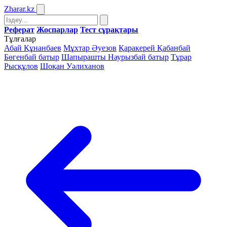
Zharar
.kz
Реферат
Жоспарлар
Тест сұрақтары
Тұлғалар
Абай Құнанбаев
Мұхтар Әуезов
Қаракерей Қабанбай
Бөгенбай батыр
Шапырашты Наурызбай батыр
Тұрар
Рысқұлов
Шоқан Уәлиханов