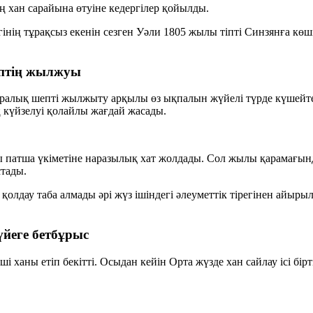
 хан сарайына өтуіне кедергілер қойылды.
нің тұрақсыз екенін сезген Уәли 1805 жылы тіпті Синзянға көшіп
ептің жылжуы
ралық шепті жылжыту арқылы өз ықпалын жүйелі түрде күшейте б
үйзелуі қолайлы жағдай жасады.
ы патша үкіметіне наразылық хат жолдады. Сол жылы қарамағы
стады.
 қолдау таба алмады әрі жүз ішіндегі әлеуметтік тірегінен айыр
үйеге бетбұрыс
ханы етіп бекітті. Осыдан кейін Орта жүзде хан сайлау ісі бір