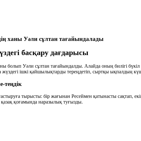
дің ханы Уәли сұлтан тағайындалады
жүздегі басқару дағдарысы
ны болып Уәли сұлтан тағайындалды. Алайда оның билігі бүкіл 
Орта жүздегі ішкі қайшылықтарды тереңдетіп, сыртқы ықпалдың к
е-теңдік
ғастыруға тырысты: бір жағынан Ресеймен қатынасты сақтап, е
і қазақ қоғамында наразылық туғызды.