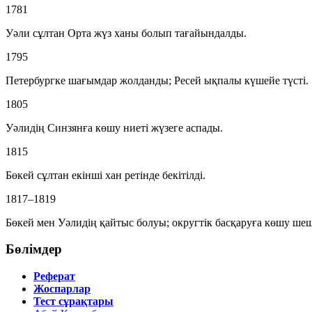
1781
Уәли сұлтан Орта жүз ханы болып тағайындалды.
1795
Петербургке шағымдар жолданды; Ресей ықпалы күшейе түсті.
1805
Уәлидің Синзянға көшу ниеті жүзеге аспады.
1815
Бөкей сұлтан екінші хан ретінде бекітілді.
1817–1819
Бөкей мен Уәлидің қайтыс болуы; округтік басқаруға көшу шеш
Бөлімдер
Реферат
Жоспарлар
Тест сұрақтары