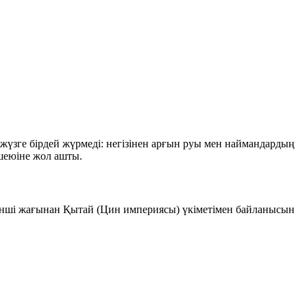
жүзге бірдей жүрмеді: негізінен арғын руы мен наймандардың
үшеюіне жол ашты.
кінші жағынан Қытай (Цин империясы) үкіметімен байланысын