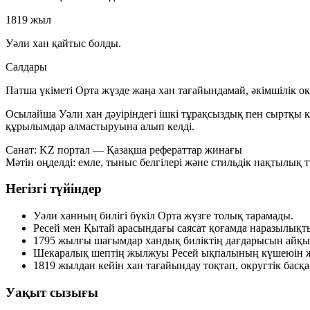
1819 жыл
Уәли хан қайтыс болды.
Салдары
Патша үкіметі Орта жүзде жаңа хан тағайындамай, әкімшілік окр
Осылайша Уәли хан дәуіріндегі ішкі тұрақсыздық пен сыртқы кү
құрылымдар алмастыруына алып келді.
Санат:
KZ портал — Қазақша рефераттар жинағы
Мәтін өңделді: емле, тыныс белгілері және стильдік нақтылық тү
Негізгі түйіндер
Уәли ханның билігі бүкіл Орта жүзге толық тарамады.
Ресей мен Қытай арасындағы саясат қоғамда наразылықт
1795 жылғы шағымдар хандық биліктің дағдарысын айқы
Шекаралық шептің жылжуы Ресей ықпалының күшеюін же
1819 жылдан кейін хан тағайындау тоқтап, округтік басқар
Уақыт сызығы