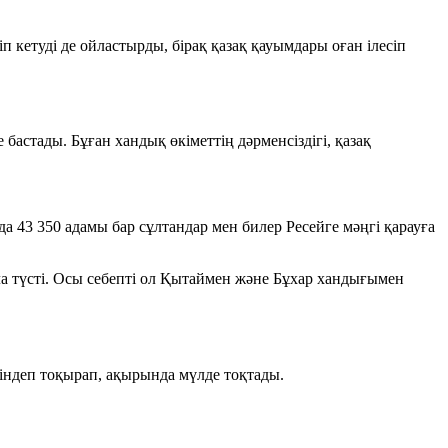
 кетуді де ойластырды, бірақ қазақ қауымдары оған ілесіп
астады. Бұған хандық өкіметтің дәрменсіздігі, қазақ
нда
43 350
адамы бар сұлтандар мен билер Ресейге мәңгі қарауға
ыла түсті. Осы себепті ол Қытаймен және Бұхар хандығымен
тіндеп тоқырап, ақырында мүлде тоқтады.