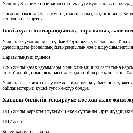
Уәлидің Қытаймен байланысын шектеуге күш салды, елшілердің
Соған қарамастан Қытаймен қатынас толық тоқтаған жоқ. Билігі
көшуден бас тартты.
Ішкі ахуал: бытыраңқылық, наразылық және ш
Уәли хан тұсында патша үкіметі Орта жүз аумағына қарай шека
даласындағы феодалдық бытыраңқылық және шаруашылықтың к
Наразылықтың күшеюі
1795 жылы қазақ қауымдары Уәли ханның ішкі саясатына қарс
ниет білдіріп, орыс шекарасына жақын өңірлерге қоныстана ба
Уәли хан өз саясатын жүзеге асыруда патша үкіметінен тұрақты
байланыстарын күшейтуге мәжбүр болды.
Хандық биліктің тоқырауы: қос хан және жаңа ж
1815 жылы Барақтың тұқымы Бөкей сұлтанды Орта жүздің екінші 
1817 жыл
Бөкей хан қайтыс болды.