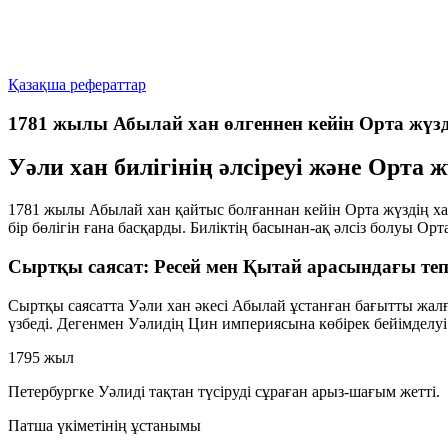
Қазақша рефераттар
1781 жылы Абылай хан өлгеннен кейін Орта жүз
Уәли хан билігінің әлсіреуі және Орта 
1781 жылы Абылай хан қайтыс болғаннан кейін Орта жүздің ха
бір бөлігін ғана басқарды. Биліктің басынан-ақ әлсіз болуы 
Сыртқы саясат: Ресей мен Қытай арасындағы теп
Сыртқы саясатта Уәли хан әкесі Абылай ұстанған бағытты жал
үзбеді. Дегенмен Уәлидің Цин империясына көбірек бейімделу
1795 жыл
Петербургке Уәлиді тақтан түсіруді сұраған арыз-шағым жетті.
Патша үкіметінің ұстанымы