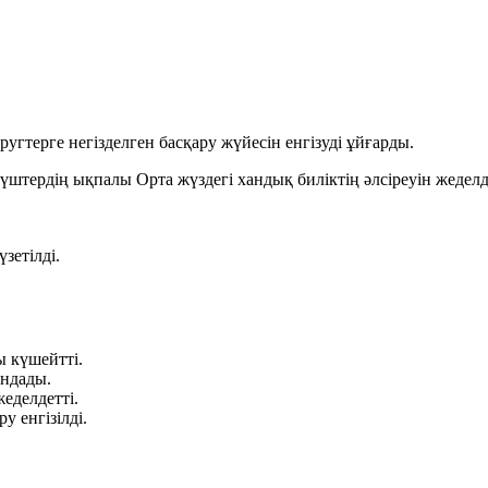
угтерге негізделген басқару жүйесін енгізуді ұйғарды.
штердің ықпалы Орта жүздегі хандық биліктің әлсіреуін жеделдет
зетілді.
ы күшейтті.
ндады.
делдетті.
у енгізілді.