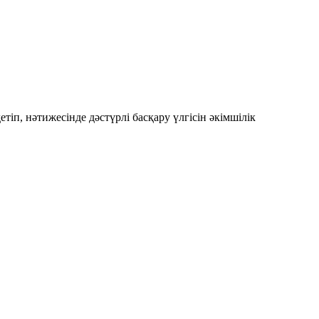
іп, нәтижесінде дәстүрлі басқару үлгісін әкімшілік