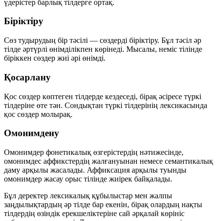
үдерістер барлық тілдерге ортақ.
Біріктіру
Сөз тудырудың бір тәсілі —
сөздерді біріктіру
. Бұл тәсіл әр
тілде әртүрлі өнімділікпен көрінеді. Мысалы, неміс тілінде
біріккен сөздер жиі әрі өнімді.
Қосарлану
Қос сөздер
көптеген тілдерде кездеседі, бірақ әсіресе түркі
тілдеріне өте тән. Сондықтан түркі тілдерінің лексикасында
қос сөздер молырақ.
Омонимдену
Омонимдер фонетикалық өзгерістердің нәтижесінде,
омонимдес аффикстердің жалғануынан немесе семантикалық
даму арқылы жасалады. Аффиксация арқылы туынды
омонимдер жасау орыс тілінде жиірек байқалады.
Бұл деректер лексикалық құбылыстар мен жалпы
заңдылықтардың әр тілде бар екенін, бірақ олардың нақты
тілдердің өзіндік ерекшеліктеріне сай
әрқалай көрініс