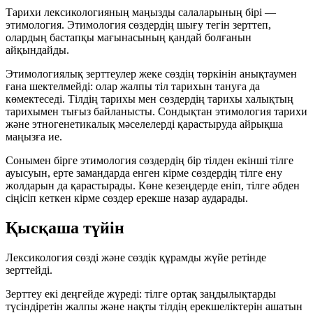
Тарихи лексикологияның маңызды салаларының бірі —
этимология
. Этимология сөздердің шығу тегін зерттеп,
олардың бастапқы мағынасының қандай болғанын
айқындайды.
Этимологиялық зерттеулер жеке сөздің төркінін анықтаумен
ғана шектелмейді: олар жалпы тіл тарихын тануға да
көмектеседі. Тілдің тарихы мен сөздердің тарихы халықтың
тарихымен тығыз байланысты. Сондықтан этимология тарихи
және этногенетикалық мәселелерді қарастыруда айрықша
маңызға ие.
Сонымен бірге этимология сөздердің бір тілден екінші тілге
ауысуын, ерте замандарда енген
кірме сөздердің
тілге ену
жолдарын да қарастырады. Көне кезеңдерде еніп, тілге әбден
сіңісіп кеткен кірме сөздер ерекше назар аударады.
Қысқаша түйін
Лексикология сөзді және сөздік құрамды
жүйе
ретінде
зерттейді.
Зерттеу екі деңгейде жүреді: тілге ортақ заңдылықтарды
түсіндіретін
жалпы
және нақты тілдің ерекшеліктерін ашатын