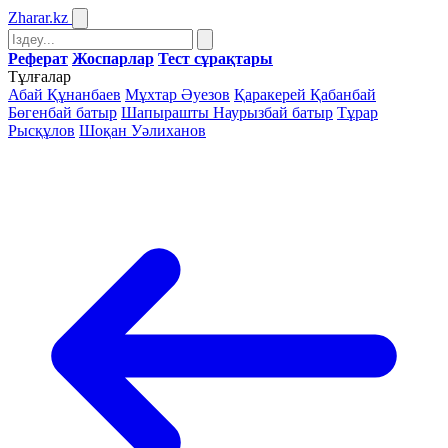
Zharar
.kz
Реферат
Жоспарлар
Тест сұрақтары
Тұлғалар
Абай Құнанбаев
Мұхтар Әуезов
Қаракерей Қабанбай
Бөгенбай батыр
Шапырашты Наурызбай батыр
Тұрар
Рысқұлов
Шоқан Уәлиханов