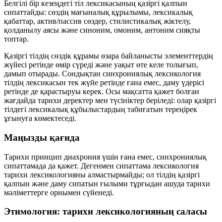
Белгілі бір кезеңдегі тіл лексикасының
қазіргі қалпын
сипаттайды: сөздің мағыналық құрылымы, лексикалық
қабаттар, актив/пассив сөздер, стилистикалық жіктелу,
қолданылу аясы және синоним, омоним, антоним сияқты
топтар.
Қазіргі тілдің сөздік құрамы өзара байланысты элементтердің
жүйесі ретінде өмір сүреді және уақыт өте келе толығып,
дамып отырады. Сондықтан синхрониялық лексикология
тілдің лексикасын тек жүйе ретінде ғана емес,
даму үдерісі
ретінде де қарастыруы керек. Осы мақсатта қажет болған
жағдайда тарихи деректер мен түсініктер беріледі: олар қазіргі
тілдегі лексикалық құбылыстардың табиғатын тереңірек
ұғынуға көмектеседі.
Маңызды қағида
Тарихи принцип диахрония үшін ғана емес, синхрониялық
сипаттамада да қажет. Дегенмен сипаттама лексикология
тарихи лексикологияны алмастырмайды; ол тілдің қазіргі
қалпын және даму сипатын ғылыми тұрғыдан ашуда тарихи
мәліметтерге орнымен сүйенеді.
Этимология: тарихи лексикологияның саласы