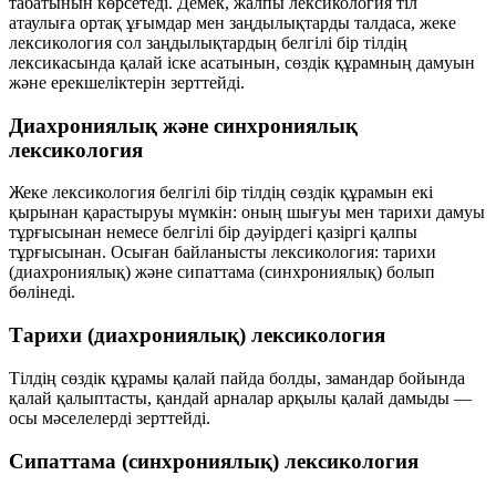
табатынын
көрсетеді. Демек, жалпы лексикология тіл
атаулыға ортақ ұғымдар мен заңдылықтарды талдаса, жеке
лексикология сол заңдылықтардың белгілі бір тілдің
лексикасында қалай іске асатынын, сөздік құрамның дамуын
және ерекшеліктерін зерттейді.
Диахрониялық және синхрониялық
лексикология
Жеке лексикология белгілі бір тілдің сөздік құрамын екі
қырынан қарастыруы мүмкін: оның
шығуы мен тарихи дамуы
тұрғысынан немесе
белгілі бір дәуірдегі қазіргі қалпы
тұрғысынан. Осыған байланысты лексикология:
тарихи
(диахрониялық)
және
сипаттама (синхрониялық)
болып
бөлінеді.
Тарихи (диахрониялық) лексикология
Тілдің сөздік құрамы
қалай пайда болды
, замандар бойында
қалай қалыптасты
, қандай арналар арқылы
қалай дамыды
—
осы мәселелерді зерттейді.
Сипаттама (синхрониялық) лексикология