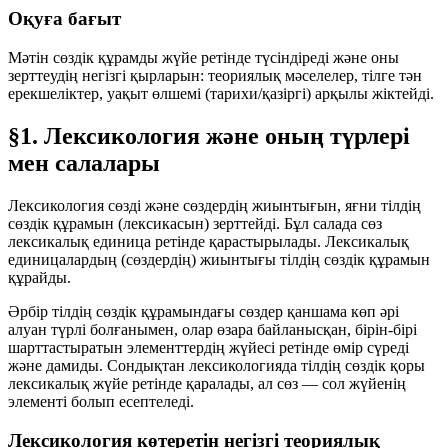
Оқуға бағыт
Мәтін сөздік құрамды
жүйе
ретінде түсіндіреді және оны
зерттеудің негізгі қырларын:
теориялық мәселелер
,
тілге тән
ерекшеліктер
,
уақыт
өлшемі (тарихи/қазіргі) арқылы жіктейді.
§1. Лексикология және оның түрлері
мен салалары
Лексикология сөзді және сөздердің жиынтығын, яғни тілдің
сөздік құрамын (лексикасын) зерттейді. Бұл салада сөз
лексикалық единица
ретінде қарастырылады. Лексикалық
единицалардың (сөздердің) жиынтығы тілдің сөздік құрамын
құрайды.
Әрбір тілдің сөздік құрамындағы сөздер қаншама көп әрі
алуан түрлі болғанымен, олар өзара байланысқан, бірін-бірі
шарттастыратын элементтердің
жүйесі
ретінде өмір сүреді
және дамиды. Сондықтан лексикологияда тілдің сөздік қоры
лексикалық жүйе
ретінде қаралады, ал сөз — сол жүйенің
элементі болып есептеледі.
Лексикология көтеретін негізгі теориялық