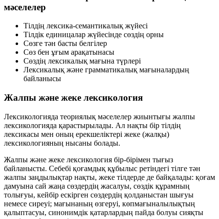
мәселелер
Тілдің
лексика-семантикалық жүйесі
Тілдік единицалар жүйесінде
сөздің орны
Сөзге тән
басты белгілер
Сөз бен
ұғым
арақатынасы
Сөздің
лексикалық мағына
түрлері
Лексикалық және грамматикалық мағыналардың
байланысы
Жалпы және жеке лексикология
Лексикологияда теориялық мәселелер жиынтығы
жалпы
лексикологияда
қарастырылады. Ал нақты бір тілдің
лексикасы мен оның ерекшеліктері
жеке (жалқы)
лексикологияның
нысаны болады.
Жалпы және жеке лексикология бір-бірімен тығыз
байланысты. Себебі қоғамдық құбылыс ретіндегі тілге тән
жалпы заңдылықтар нақты, жеке тілдерде де байқалады: қоғам
дамуына сай
жаңа сөздердің жасалуы
, сөздік құрамның
толығуы, кейбір
ескірген сөздердің
қолданыстан шығуы
немесе сиреуі; мағынаның өзгеруі, көпмағыналылықтың
қалыптасуы, синонимдік қатарлардың пайда болуы сияқты