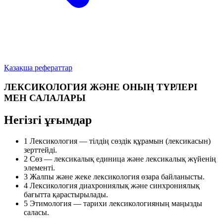
Қазақша рефераттар
ЛЕКСИКОЛОГИЯ ЖӘНЕ ОНЫҢ ТҮРЛЕРІ
МЕН САЛАЛАРЫ
Негізгі ұғымдар
1
Лексикология
— тілдің сөздік құрамын (лексикасын)
зерттейді.
2
Сөз —
лексикалық единица
және лексикалық жүйенің
элементі.
3
Жалпы
және
жеке
лексикология өзара байланысты.
4
Лексикология
диахрониялық
және
синхрониялық
бағытта қарастырылады.
5
Этимология
— тарихи лексикологияның маңызды
саласы.