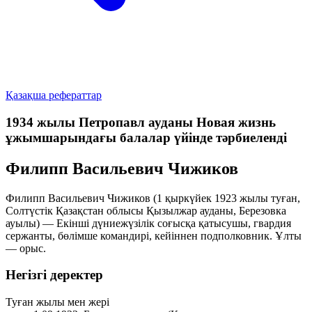
Қазақша рефераттар
1934 жылы Петропавл ауданы Новая жизнь
ұжымшарындағы балалар үйінде тәрбиеленді
Филипп Васильевич Чижиков
Филипп Васильевич Чижиков (1 қыркүйек 1923 жылы туған,
Солтүстік Қазақстан облысы Қызылжар ауданы, Березовка
ауылы) — Екінші дүниежүзілік соғысқа қатысушы, гвардия
сержанты, бөлімше командирі, кейіннен подполковник. Ұлты
— орыс.
Негізгі деректер
Туған жылы мен жері