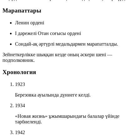
Марапаттары
Ленин ордені
І дәрежелі Отан соғысы ордені
Сондай-ақ әртүрлі
медальдармен
марапатталды.
Зейнеткерлікке шыққан кезде оның әскери шені —
подполковник.
Хронология
1923
Березовка ауылында дүниеге келді.
1934
«Новая жизнь» ұжымшарындағы балалар үйінде
тәрбиеленді.
1942