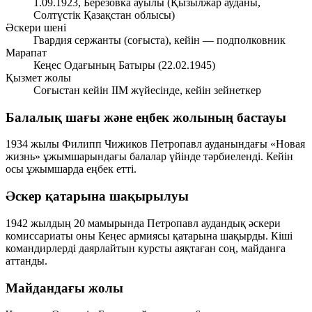
1.09.1923, Березовка ауылы (Қызылжар ауданы,
Солтүстік Қазақстан облысы)
Әскери шені
Гвардия сержанты (соғыста), кейін — подполковник
Марапат
Кеңес Одағының Батыры (22.02.1945)
Қызмет жолы
Соғыстан кейін ІІМ жүйесінде, кейін зейнеткер
Балалық шағы және еңбек жолының бастауы
1934 жылы Филипп Чижиков Петропавл ауданындағы «Новая
жизнь» ұжымшарындағы балалар үйінде тәрбиеленді. Кейін
осы ұжымшарда еңбек етті.
Әскер қатарына шақырылуы
1942 жылдың 20 мамырында Петропавл аудандық әскери
комиссариаты оны Кеңес армиясы қатарына шақырды. Кіші
командирлерді даярлайтын курсты аяқтаған соң, майданға
аттанды.
Майдандағы жолы