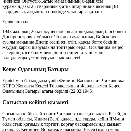
Чижиков Оңтүстік-Батыс майданының 6-армиясы
құрамындағы
25-гвардиялық атқыштар дивизиясының
81-
гвардиялық атқыштар полкінде
ұрыстарға қатысты.
Ерлік эпизоды
1943 жылдың 26 қыркүйегінде ол алғашқылардың бірі болып
Днепропетровск облысы Солонян ауданының
Войсковое
ауылы маңында
Днепр өзенінен өтіп, қарсы бетте бекініп,
жаудың қарсы шабуылына тойтарыс берді. Осылайша Кеңес
әскерінің өзге бөлімшелерінің өзеннен өтуіне және
плацдармды ұстап тұруына ықпал етті.
Кеңес Одағының Батыры
Ерлігі мен батылдығы үшін Филипп Васильевич Чижиковқа
КСРО Жоғарғы Кеңесі Төралқасының Жарлығымен
Кеңес
Одағының Батыры
атағы берілді (
22.02.1945
).
Соғыстан кейінгі қызметі
Соғыстан кейін лейтенант Чижиков запасқа шықты. Ресейдің
Түмен облысы, Ишим (Есіл) қаласында тұрды, кейін ІІМ-нің
облыстық қоғамдық тәртіпті қорғау басқармасында қызмет
атқарды. Кейіннен Воронеж қаласында (Ресей) өмір сүрді.