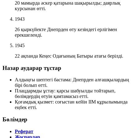
20 мамырда әскер қатарына шақырылды; даярлық
курсынан өтті.
1943
26 қыркүйекте Днепрден өту кезіндегі ерлігімен
ерекшеленді.
1945
22 ақпанда Кеңес Одағының Батыры атағы берілді.
Назар аударар тұстар
Алдыңғы шептегі бастама:
Днепрден алғашқылардың
бірі болып өтті.
Плацдармды ұстау:
қарсы шабуылды тойтарып,
бөлімдердің өтуін қамтамасыз етті.
Қоғамдық қызмет:
соғыстан кейін ІІМ құрылымында
еңбек етті.
Бөлімдер
Реферат
Жоспарлар