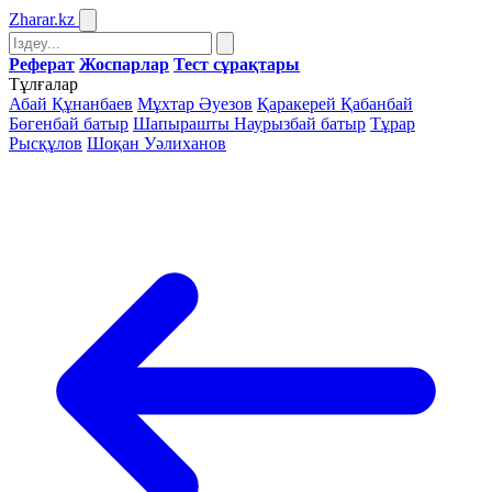
Zharar
.kz
Реферат
Жоспарлар
Тест сұрақтары
Тұлғалар
Абай Құнанбаев
Мұхтар Әуезов
Қаракерей Қабанбай
Бөгенбай батыр
Шапырашты Наурызбай батыр
Тұрар
Рысқұлов
Шоқан Уәлиханов