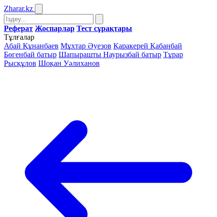
Zharar
.kz
Реферат
Жоспарлар
Тест сұрақтары
Тұлғалар
Абай Құнанбаев
Мұхтар Әуезов
Қаракерей Қабанбай
Бөгенбай батыр
Шапырашты Наурызбай батыр
Тұрар
Рысқұлов
Шоқан Уәлиханов