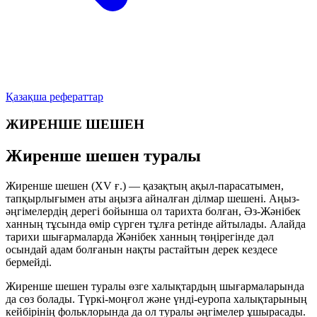
Қазақша рефераттар
ЖИРЕНШЕ ШЕШЕН
Жиренше шешен туралы
Жиренше шешен (XV ғ.) — қазақтың ақыл-парасатымен,
тапқырлығымен аты аңызға айналған ділмар шешені. Аңыз-
әңгімелердің дерегі бойынша ол тарихта болған, Әз-Жәнібек
ханның тұсында өмір сүрген тұлға ретінде айтылады. Алайда
тарихи шығармаларда Жәнібек ханның төңірегінде дәл
осындай адам болғанын нақты растайтын дерек кездесе
бермейді.
Жиренше шешен туралы өзге халықтардың шығармаларында
да сөз болады. Түркі-моңғол және үнді-еуропа халықтарының
кейбірінің фольклорында да ол туралы әңгімелер ұшырасады.