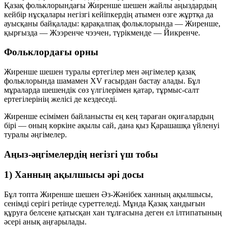
Қазақ фольклорындағы Жиренше шешен жайлы аңыздардың
кейбір нұсқалары негізгі кейіпкердің атымен өзге жұртқа да
ауысқаны байқалады: қарақалпақ фольклорында — Жиренше,
қырғызда — Жээренче чээчен, түрікменде — Йикренче.
Фольклордағы орны
Жиренше шешен туралы ертегілер мен әңгімелер қазақ
фольклорында шамамен XV ғасырдан бастау алады. Бұл
мұраларда шешендік сөз үлгілерімен қатар, тұрмыс-салт
ертегілерінің желісі де кездеседі.
Жиренше есімімен байланысты ең кең тараған оқиғалардың
бірі — оның көркіне ақылы сай, дана қыз Қарашашқа үйленуі
туралы әңгімелер.
Аңыз-әңгімелердің негізгі үш тобы
1) Ханның ақылшысы әрі досы
Бұл топта Жиренше шешен Әз-Жәнібек ханның ақылшысы,
сенімді серігі ретінде суреттеледі. Мұнда Қазақ хандығын
құруға белсене қатысқан хан тұлғасына деген ел ілтипатының
әсері анық аңғарылады.