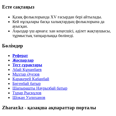
Есте сақтаңыз
Қазақ фольклорында XV ғасырдан бері айтылады.
Кей нұсқалары басқа халықтардың фольклорына да
ауысқан.
Аңыздар үш арнаға: хан кеңесшісі, әділет жақтаушысы,
тұрмыстық тапқырлыққа бөлінеді.
Бөлімдер
Реферат
Жоспарлар
Тест сұрақтары
Абай Құнанбаев
Мұхтар Әуезов
Қаракерей Қабанбай
Бөгенбай батыр
Шапырашты Наурызбай батыр
Тұрар Рысқұлов
Шоқан Уәлиханов
Zharar.kz - қазақша ақпараттар порталы