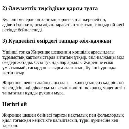
2) Әлеуметтік теңсіздікке қарсы тұлға
Бұл әңгімелерде ол ханның зорлығын әшкерелейтін,
әділетсіздікке қарсы ақыл-парасатын тосатын, тапқыр ой иесі
ретінде бейнеленеді.
3) Күнделікті өмірдегі тапқыр әзіл-қалжың
Үшінші топқа Жиренше шешеннің көпшілік арасындағы
тұрмыстық қақтығыстарда айтатын ұтқыр, әзіл-қалжыңы мол
сөздері жатады. Осы туындылар арқылы Жиренше есімі
ұмытылмай, ғасырдан ғасырға жалғасып, бүгінгі ұрпаққа
жетіп отыр.
Жиренше шешен жайлы аңыздар — халықтың сөз қадірін, ой
тереңдігін, әділдікке ұмтылысын және тапқырлық мәдениетін
танытатын құнды рухани мұра.
Негізгі ой
Жиренше шешен бейнесі тарихи нақтылық пен фольклорлық
қиял тоғысқан кеңістікте қалыптасып, түркі дүниесіне кең
тараған.