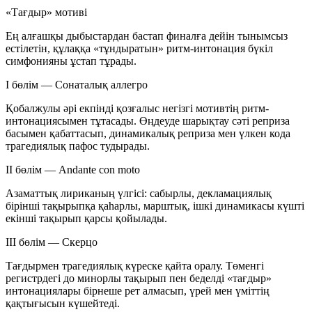
«Тағдыр» мотиві
Ең алғашқы дыбыстардан бастап финалға дейін тынымсыз
естілетін, құлаққа «тұндыратын» ритм-интонация бүкіл
симфонияны ұстап тұрады.
I бөлім — Сонаталық аллегро
Қобалжулы әрі екпінді қозғалыс негізгі мотивтің ритм-
интонациясымен тұтасады. Өңдеуде шарықтау сәті реприза
басымен қабаттасып, динамикалық реприза мен үлкен кода
трагедиялық пафос тудырады.
II бөлім — Andante con moto
Азаматтық лириканың үлгісі: сабырлы, декламациялық
бірінші тақырыпқа қаһарлы, марштық, ішкі динамикасы күшті
екінші тақырып қарсы қойылады.
III бөлім — Скерцо
Тағдырмен трагедиялық күреске қайта оралу. Төменгі
регистрдегі до минорлы тақырып пен беделді «тағдыр»
интонациялары бірнеше рет алмасып, үрей мен үміттің
қақтығысын күшейтеді.