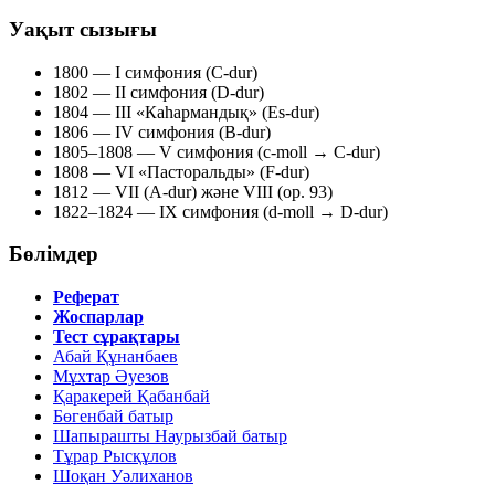
Уақыт сызығы
1800
— I симфония (C-dur)
1802
— II симфония (D-dur)
1804
— III «Каһармандық» (Es-dur)
1806
— IV симфония (B-dur)
1805–1808
— V симфония (c-moll → C-dur)
1808
— VI «Пасторальды» (F-dur)
1812
— VII (A-dur) және VIII (op. 93)
1822–1824
— IX симфония (d-moll → D-dur)
Бөлімдер
Реферат
Жоспарлар
Тест сұрақтары
Абай Құнанбаев
Мұхтар Әуезов
Қаракерей Қабанбай
Бөгенбай батыр
Шапырашты Наурызбай батыр
Тұрар Рысқұлов
Шоқан Уәлиханов