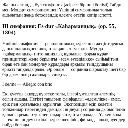
Жалпы алғанда, бұл симфония (әсіресе бірінші бөлімі) Гайдн
мен Моцарт симфонизмінен Үшінші симфонияда толық
ашылатын жаңа бетховендік әлемге өтетін көпір іспетті.
III симфония: Es-dur «Каһармандық» (op. 55,
1804)
Үшінші симфония — революциялық күрес пен жеңіс идеясын
данышпандықпен ашқан жаңашыл туынды. Мұнда
«қаһармандық» интонациялық құрылыс, форма құрау
принциптері және бұрынғы «әсем әуезділікке» сыймайтын,
бірақ өте бай мәнерлеу құралдары арқылы тыңдаушыны
еріксіз таңқалдырады. Әр бөлім — соңында шарықтау шегі бар
бір драманың сахналары сияқты.
I бөлім — Allegro con brio
Екі қуатты аккорд күреске толы, ілгері ұмтылған әлемнің
есігін ашады. Негізгі тақырып фанфарлы, «әдемілікке» емес,
ерік пен қозғалысқа құрылған. Экспозиция өсіп келетін
толқындар тізбегіндей дамиды; өңдеудің соңында дыбыс тына
қалып, тремоло үстінен тақырып қайта оралады. Үлкен кода
— екінші өңдеу секілді: күрес шешіліп, финалда ашық әуендер
пайда болады.