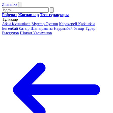
Zharar
.kz
Реферат
Жоспарлар
Тест сұрақтары
Тұлғалар
Абай Құнанбаев
Мұхтар Әуезов
Қаракерей Қабанбай
Бөгенбай батыр
Шапырашты Наурызбай батыр
Тұрар
Рысқұлов
Шоқан Уәлиханов