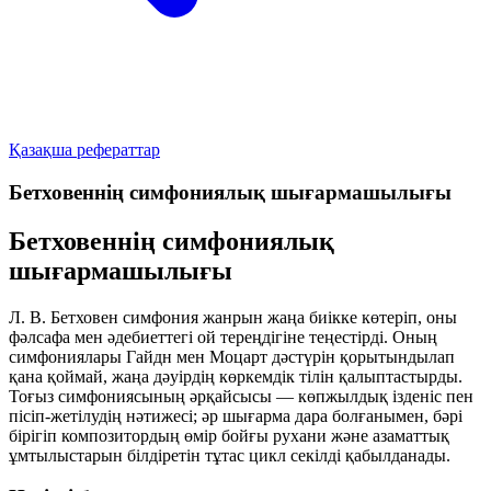
Қазақша рефераттар
Бетховеннің симфониялық шығармашылығы
Бетховеннің симфониялық
шығармашылығы
Л. В. Бетховен симфония жанрын жаңа биікке көтеріп, оны
фәлсафа мен әдебиеттегі ой тереңдігіне теңестірді. Оның
симфониялары Гайдн мен Моцарт дәстүрін қорытындылап
қана қоймай, жаңа дәуірдің көркемдік тілін қалыптастырды.
Тоғыз симфониясының әрқайсысы — көпжылдық ізденіс пен
пісіп-жетілудің нәтижесі; әр шығарма дара болғанымен, бәрі
бірігіп композитордың өмір бойғы рухани және азаматтық
ұмтылыстарын білдіретін тұтас цикл секілді қабылданады.