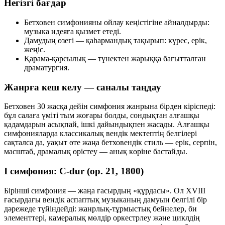
Негізгі бағдар
Бетховен симфонияны
ойлау кеңістігіне
айналдырды:
музыка идеяға қызмет етеді.
Дамудың өзегі —
қаһармандық тақырып
: күрес, ерік,
жеңіс.
Қарама-қарсылық —
түнектен жарыққа
бағытталған
драматургия.
Жанрға кеш келу — саналы таңдау
Бетховен 30 жасқа дейін симфония жанрына бірден кіріспеді:
бұл салаға үміті тым жоғары болды, сондықтан алғашқы
қадамдарын асықпай, ішкі дайындықпен жасады. Алғашқы
симфонияларда классикалық вендік мектептің белгілері
сақталса да, уақыт өте жаңа бетховендік стиль — ерік, серпін,
масштаб, драмалық өрістеу — анық көріне бастайды.
I симфония: C-dur (op. 21, 1800)
Бірінші симфония — жаңа ғасырдың «құрдасы». Ол XVIII
ғасырдағы вендік аспаптық музыканың дамуын белгілі бір
дәрежеде түйіндейді: жанрлық-тұрмыстық бейнелер, би
элементтері, камералық мөлдір оркестрлеу және циклдің