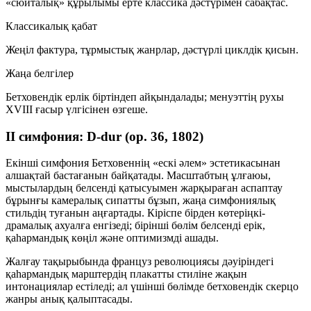
«сюиталық» құрылымы ерте классика дәстүрімен сабақтас.
Классикалық қабат
Жеңіл фактура, тұрмыстық жанрлар, дәстүрлі циклдік қисын.
Жаңа белгілер
Бетховендік ерлік біртіндеп айқындалады; менуэттің рухы
XVIII ғасыр үлгісінен өзгеше.
II симфония: D-dur (op. 36, 1802)
Екінші симфония Бетховеннің «ескі әлем» эстетикасынан
алшақтай бастағанын байқатады. Масштабтың ұлғаюы,
мыстылардың белсенді қатысуымен жарқыраған аспаптау
бұрынғы камералық сипатты бұзып, жаңа симфониялық
стильдің туғанын аңғартады. Кіріспе бірден көтеріңкі-
драмалық ахуалға енгізеді; бірінші бөлім белсенді ерік,
қаһармандық көңіл және оптимизмді ашады.
Жалғау тақырыбында француз революциясы дәуіріндегі
қаһармандық марштердің плакатты стиліне жақын
интонациялар естіледі; ал үшінші бөлімде бетховендік
скерцо
жанры анық қалыптасады.