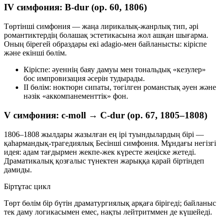
IV симфония: B-dur (op. 60, 1806)
Төртінші симфония — жаңа лирикалық-жанрлық тип, әрі
романтиктердің болашақ эстетикасына жол ашқан шығарма.
Оның бірегей образдары екі
adagio
-мен байланысты: кіріспе
және екінші бөлім.
Кіріспе
: әуеннің баяу дамуы мен тональдық «кезулер»
бос импровизация әсерін тудырады.
II бөлім
: ноктюрн сипаты, төгілген романстық әуен және
нәзік «аккомпанементтік» фон.
V симфония: c-moll → C-dur (op. 67, 1805–1808)
1806–1808 жылдары жазылған ең ірі туындылардың бірі —
қаһармандық-трагедиялық Бесінші симфония. Мұндағы негізгі
идея: адам тағдырмен жекпе-жек күресте жеңіске жетеді.
Драматикалық қозғалыс
түнектен жарыққа
қарай біртіндеп
дамиды.
Біртұтас цикл
Төрт бөлім бір бүтін драматургиялық арқаға бірігеді; байланыс
тек даму логикасымен емес, нақты
лейтритммен
де күшейеді.