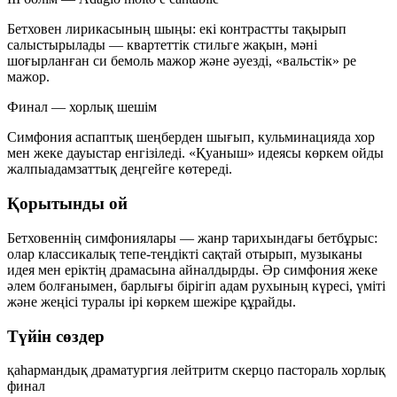
Бетховен лирикасының шыңы: екі контрастты тақырып
салыстырылады — квартеттік стильге жақын, мәні
шоғырланған си бемоль мажор және әуезді, «вальстік» ре
мажор.
Финал — хорлық шешім
Симфония аспаптық шеңберден шығып, кульминацияда хор
мен жеке дауыстар енгізіледі. «Қуаныш» идеясы көркем ойды
жалпыадамзаттық деңгейге көтереді.
Қорытынды ой
Бетховеннің симфониялары — жанр тарихындағы бетбұрыс:
олар классикалық тепе-теңдікті сақтай отырып, музыканы
идея мен еріктің драмасына айналдырды. Әр симфония жеке
әлем болғанымен, барлығы бірігіп адам рухының күресі, үміті
және жеңісі туралы ірі көркем шежіре құрайды.
Түйін сөздер
қаһармандық
драматургия
лейтритм
скерцо
пастораль
хорлық
финал