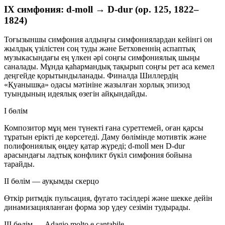
IX симфония: d-moll → D-dur (op. 125, 1822–
1824)
Тоғызыншы симфония алдыңғы симфониялардан кейінгі он
жылдық үзілістен соң туды және Бетховеннің аспаптық
музыкасындағы ең үлкен әрі соңғы симфониялық шыңы
саналады. Мұнда қаһармандық тақырып соңғы рет аса кемел
деңгейде қорытындыланады. Финалда Шиллердің
«Қуанышқа» одасы мәтініне жазылған хорлық эпизод
туындының идеялық өзегін айқындайды.
I бөлім
Композитор мұң мен түнекті ғана суреттемей, оған қарсы
тұратын ерікті де көрсетеді. Даму бөлімінде мотивтік және
полифониялық өңдеу қатар жүреді; d-moll мен D-dur
арасындағы ладтық конфликт бүкіл симфония бойына
тарайды.
II бөлім — ауқымды скерцо
Өткір ритмдік пульсация, фугато тәсілдері және шекке дейін
динамизацияланған форма зор үдеу сезімін тудырады.
III бөлім — Adagio molto e cantabile