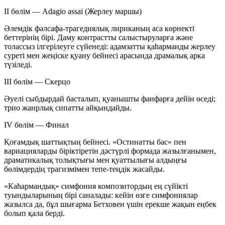
II бөлім — Adagio assai (Жерлеу маршы)
Әлемдік фәлсафа-трагедиялық лириканың аса көрнекті
беттерінің бірі. Даму контрастты салыстыруларға және
толассыз ілгерілеуге сүйенеді: адамзатты қаһарманды жерлеу
суреті мен жеңіске қуану бейнесі арасында драмалық арка
түзіледі.
III бөлім — Скерцо
Әуелі сыбдырдай басталып, қуанышты фанфарға дейін өседі;
трио жанрлық сипатты айқындайды.
IV бөлім — Финал
Қоғамдық шаттықтың бейнесі. «Остинатты бас» пен
вариацияларды біріктіретін дәстүрлі формада жазылғанымен,
драматикалық толықтығы мен қуаттылығы алдыңғы
бөлімдердің трагизмімен тепе-теңдік жасайды.
«Каһармандық» симфония композитордың ең сүйікті
туындыларының бірі саналады: кейін өзге симфониялар
жазылса да, бұл шығарма Бетховен үшін ерекше жақын еңбек
болып қала берді.