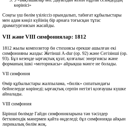
көрінісі»
Соңғы үш бөлім үзіліссіз орындалып, табиғат құбылыстары
мен адам көңіл күйінің бір арнаға тоғысқан тұтас
драматургиясын жасайды.
VII және VIII симфониялар: 1812
1812 жылы композитор би стихиясы ерекше ашылған екі
симфонияны жазды: Жетінші A-dur (op. 92) және Сегізінші (op.
93). Бұл кезеңде ырғақтық қуат, қозғалыс энергиясы және
форманың ішкі «моторикасы» айрықша мәнге ие болады.
VII симфония
Өмір құбылыстары жалпылама, «билік» сипатындағы
бейнелерде көрінеді; ырғақтық серпін негізгі қозғаушы күшке
айналады.
VIII симфония
Бірінші бөлімде Гайдн симфонияларына тән тәсілдер
бетховендік мәнермен қайта өңделеді; бұл симфонияда айқын
лирикалық бөлім жоқ.