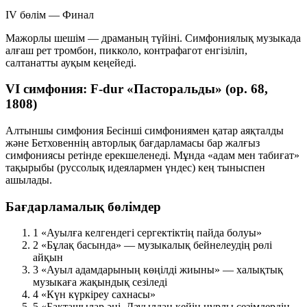
IV бөлім — Финал
Мажорлы шешім — драманың түйіні. Симфониялық музыкада
алғаш рет тромбон, пикколо, контрафагот енгізіліп,
салтанатты ауқым кеңейеді.
VI симфония: F-dur «Пасторальды» (op. 68,
1808)
Алтыншы симфония Бесінші симфониямен қатар аяқталды
және Бетховеннің авторлық бағдарламасы бар жалғыз
симфониясы ретінде ерекшеленеді. Мұнда «адам мен табиғат»
тақырыбы (руссолық идеялармен үндес) кең тыныспен
ашылады.
Бағдарламалық бөлімдер
1
«Ауылға келгендегі сергектіктің пайда болуы»
2
«Бұлақ басында» — музыкалық бейнелеудің рөлі
айқын
3
«Ауыл адамдарының көңілді жиыны» — халықтық
музыкаға жақындық сезіледі
4
«Күн күркіреу сахнасы»
5
«Бақташылар әні. Дауылдан кейін нұрлы сезімдердің