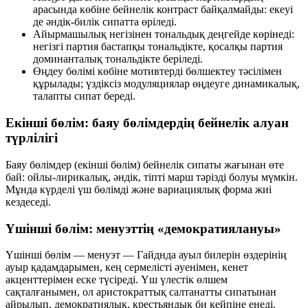
арасында көбіне
бейнелік контраст
байқалмайды: екеуі
де әндік-билік сипатта өріледі.
Айырмашылық негізінен
тональдық
деңгейде көрінеді:
негізгі партия бастапқы тональдікте, қосалқы партия
доминанталық тональдікте беріледі.
Өңдеу бөлімі көбіне
мотивтерді бөлшектеу
тәсілімен
құрылады; үздіксіз модуляциялар өңдеуге динамикалық,
талапты сипат береді.
Екінші бөлім: баяу бөлімдердің бейнелік алуан
түрлілігі
Баяу бөлімдер (екінші бөлім) бейнелік сипаты жағынан өте
бай: ойлы-лирикалық, әндік, тіпті марш тәрізді болуы мүмкін.
Мұнда
күрделі үш бөлімді
және
вариациялық
форма жиі
кездеседі.
Үшінші бөлім: менуэттің «демократиялануы»
Үшінші бөлім — менуэт — Гайднда ауыл билерін өздерінің
ауыр қадамдарымен, кең сермелісті әуенімен, кенет
акценттерімен еске түсіреді. Үш үлестік өлшем
сақталғанымен, ол аристократтық салтанатты сипатынан
айрылып,
демократиялық, крестьяндық би
кейпіне енеді.