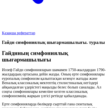
Қазақша рефераттар
Гайдн симфониялық шығармашылығы. туралы
Гайднның симфониялық
шығармашылығы
Иозеф Гайдн симфонияларын шамамен 1750-жылдардан 1790-
жылдардың ортасына дейін жазды. Оның ерте симфониялары
еуропалық симфонизм қалыптасқан кезеңге жатады және
Веналық классикалық мектептің стилистикалық негіздері
айқындалған үдерістегі маңызды белес болып саналады. Ал
соңғы симфониялары кемеліне келген классикалық
симфонизмнің жарқын үлгісі ретінде қабылданады.
Ерте симфонияларда бөлімдер сырттай ғана сюиталық