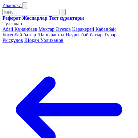
Zharar
.kz
Реферат
Жоспарлар
Тест сұрақтары
Тұлғалар
Абай Құнанбаев
Мұхтар Әуезов
Қаракерей Қабанбай
Бөгенбай батыр
Шапырашты Наурызбай батыр
Тұрар
Рысқұлов
Шоқан Уәлиханов