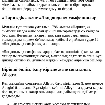
қисынмен байланысса, жетілген туындыларда
төрт бөлім
мінезі жағынан айқын дараланып
, сонымен бірге
ортақ
бейнелік шеңбердің
біртұтас дамуын береді.
«Париждік» және «Лондондық» симфониялар
Мұндай тұтастыққа ұмтылыс 1786 жылғы «Париждік»
симфонияларда және оған дейінгі шығармаларда-ақ байқала
бастады. Дегенмен тақырыптық тұрғыдан сараланып,
толыққанды көркем бейне жасау қабілеті ең айқын түрде
12
«Лондондық» симфонияда
ашылды.
«Лондондық» симфониялардың басым көпшілігі (жалғыз до
минорлы симфониядан басқа)
мажорлық
ладта жазылған. Бұл
циклде
оптимизм
, дүниеге
жарқын көзқарас
айрықша сезіледі.
Бірінші бөлім: баяу кіріспе және сонаталық
Allegro
Көп жағдайда сонаталық Allegro
баяу кіріспеден
(Largo немесе
Adagio) басталады. Бұл кіріспе кейінгі Allegro-ға қарама-қарсы
болып, сонымен қатар оны алдын ала дайындағандай әсер
қалдырады.
Allegro-дағы
негізгі
және
қосалқы
партиялардың