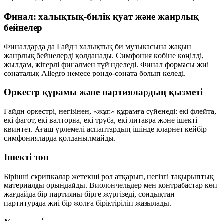
Финал: халықтық-билік қуат және жанрлық
бейнелер
Финалдарда да Гайдн халықтық би музыкасына жақын
жанрлық бейнелерді қолданады. Симфония көбіне көңілді,
жылдам, жігерлі финалмен түйінделеді. Финал формасы жиі
сонаталық Allegro
немесе
рондо-соната
болып келеді.
Оркестр құрамы және партиялардың қызметі
Гайдн оркестрі, негізінен, «жұп» құрамға сүйенеді: екі флейта,
екі фагот, екі валторна, екі труба, екі литавра және ішекті
квинтет. Ағаш үрлемелі аспаптардың ішінде кларнет кейбір
симфонияларда қолданылмайды.
Ішекті топ
Бірінші скрипкалар жетекші рөл атқарып, негізгі тақырыптық
материалды орындайды. Виолончельдер мен контрабастар көп
жағдайда бір партияны бірге жүргізеді, сондықтан
партитурада жиі бір жолға біріктіріліп жазылады.