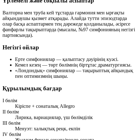
Үрлемелі және соқпалы аспаптар
Валторна мен труба кей тұстарда гармония мен ырғақты
айқындаушы қызмет атқарады. Алайда тутти эпизодтарда
олар басқа аспаптармен тең дәрежеде қолданылады, әсіресе
фанфарлы тақырыптарда (мысалы, №97 симфонияның негізгі
партиясында).
Негізгі ойлар
Ерте симфониялар — қалыптасу дәуірінің куәсі.
Кемел кезең — төрт бөлімнің біртұтас драматургиясы.
«Лондондық» симфониялар — тақырыптық айқындық
пен оптимизмнің шыңы.
Құрылымдық бағдар
I бөлім
Кіріспе + сонаталық Allegro
II бөлім
Лирика, вариациялар, үш бөлімділік
III бөлім
Менуэт: халықтық реңк, екпін
IV бөлім
Жылдам финал: соната/рондо-соната