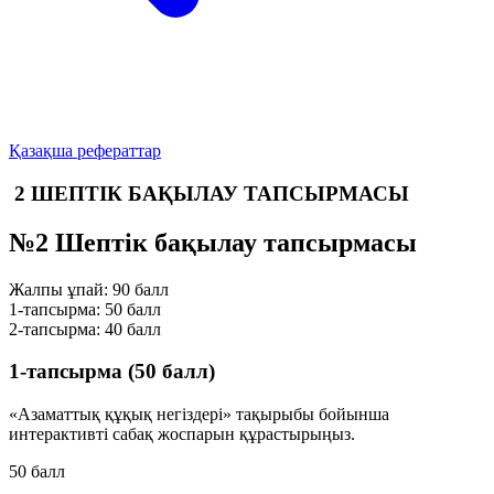
Қазақша рефераттар
2 ШЕПТІК БАҚЫЛАУ ТАПСЫРМАСЫ
№2 Шептік бақылау тапсырмасы
Жалпы ұпай:
90 балл
1-тапсырма:
50 балл
2-тапсырма:
40 балл
1-тапсырма (50 балл)
«Азаматтық құқық негіздері»
тақырыбы бойынша
интерактивті сабақ жоспарын құрастырыңыз.
50 балл