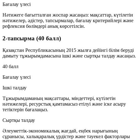
Бағалау үлесі
Нәтижеге бағытталған жоспар жасаңыз: мақсаттар, күтілетін
нәтижелер, әдістер, тапсырмалар, бағалау критерийлері және
рефлексия бөлімдері анық көрсетілсін.
2-тапсырма (40 балл)
Қазақстан Республикасының
2015 жылға дейінгі білім беруді
дамыту тұжырымдамасына
ішкі және сыртқы талдау жасаңыз.
40 балл
Бағалау үлесі
Ішкі талдау
Тұжырымдаманың мақсаттары, міндеттері, күтілетін
нәтижелері, ресурстық қамтамасыз етілуі және іске асыру
тетіктерін бағалаңыз.
Сыртқы талдау
Әлеуметтік-экономикалық жағдай, еңбек нарығының
сұранысы, халықаралық үрдістер және тәуекел факторлары