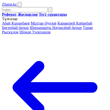
Zharar
.kz
Реферат
Жоспарлар
Тест сұрақтары
Тұлғалар
Абай Құнанбаев
Мұхтар Әуезов
Қаракерей Қабанбай
Бөгенбай батыр
Шапырашты Наурызбай батыр
Тұрар
Рысқұлов
Шоқан Уәлиханов