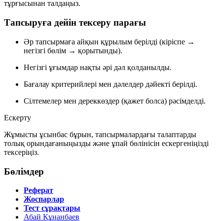
тұрғысынан талдаңыз.
Тапсыруға дейін тексеру парағы
Әр тапсырмаға
айқын құрылым
берілді (кіріспе →
негізгі бөлім → қорытынды).
Негізгі ұғымдар
нақты әрі дәл
қолданылды.
Бағалау критерийлері мен дәлелдер
дәйекті
берілді.
Сілтемелер мен дереккөздер (қажет болса)
рәсімделді
.
Ескерту
Жұмысты ұсынбас бұрын, тапсырмалардағы талаптарды
толық орындағаныңызды және ұпай бөлінісін ескергеніңізді
тексеріңіз.
Бөлімдер
Реферат
Жоспарлар
Тест сұрақтары
Абай Құнанбаев