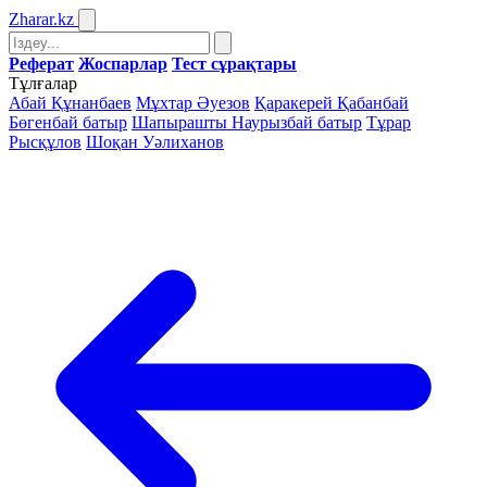
Zharar
.kz
Реферат
Жоспарлар
Тест сұрақтары
Тұлғалар
Абай Құнанбаев
Мұхтар Әуезов
Қаракерей Қабанбай
Бөгенбай батыр
Шапырашты Наурызбай батыр
Тұрар
Рысқұлов
Шоқан Уәлиханов