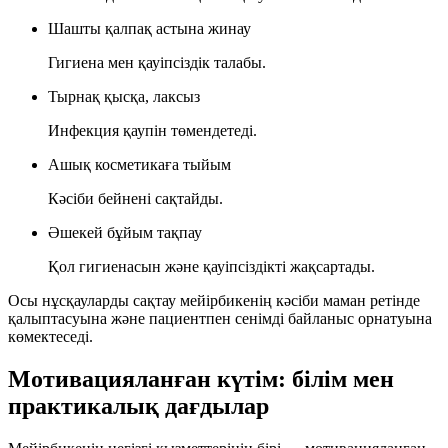
Шашты қалпақ астына жинау
Гигиена мен қауіпсіздік талабы.
Тырнақ қысқа, лаксыз
Инфекция қаупін төмендетеді.
Ашық косметикаға тыйым
Кәсіби бейнені сақтайды.
Әшекей бұйым тақпау
Қол гигиенасын және қауіпсіздікті жақсартады.
Осы нұсқауларды сақтау мейірбикенің кәсіби маман ретінде
қалыптасуына және пациентпен сенімді байланыс орнатуына
көмектеседі.
Мотивацияланған күтім: білім мен
практикалық дағдылар