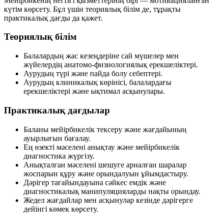
Мейірбикенің негізгі қызметтерінің бірі — мотивацияланған
күтім көрсету. Бұл үшін теориялық білім де, тұрақты
практикалық дағды да қажет.
Теориялық білім
Балалардың жас кезеңдеріне сай мүшелер мен
жүйелердің анатомо-физиологиялық ерекшеліктері.
Аурудың түрі және пайда болу себептері.
Аурудың клиникалық көрінісі, балалардағы
ерекшеліктері және ықтимал асқынулары.
Практикалық дағдылар
Баланы мейірбикелік тексеру және жағдайының
ауырлығын бағалау.
Ең өзекті мәселені анықтау және мейірбикелік
диагностика жүргізу.
Анықталған мәселені шешуге арналған шаралар
жоспарын құру және орындалуын ұйымдастыру.
Дәрігер тағайындауына сәйкес емдік және
диагностикалық манипуляцияларды нақты орындау.
Жедел жағдайлар мен асқынулар кезінде дәрігерге
дейінгі көмек көрсету.