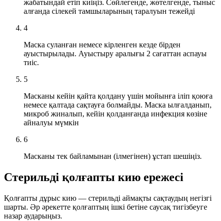
жабатындай етіп киіңіз.
Сөйлегенде, жөтелгенде, тыныс
алғанда сілекей тамшыларының таралуын тежейді
4
Маска суланған немесе кірленген кезде бірден
ауыстырылады. Ауыстыру аралығы
2 сағаттан аспауы
тиіс.
5
Масканы кейін қайта қолдану үшін мойынға іліп қоюға
немесе қалтада сақтауға болмайды.
Маска ылғалданып,
микроб жиналып, кейін қолданғанда инфекция көзіне
айналуы мүмкін
6
Масканы тек байламынан (ілмегінен) ұстап шешіңіз.
Стерильді қолғапты кию ережесі
Қолғапты дұрыс кию — стерильді аймақты сақтаудың негізгі
шарты. Әр әрекетте қолғаптың ішкі бетіне саусақ тигізбеуге
назар аударыңыз.