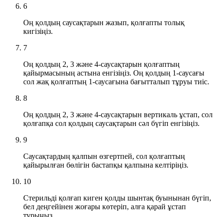
6
Оң қолдың саусақтарын жазып, қолғапты толық
кигізіңіз.
7
Оң қолдың 2, 3 және 4-саусақтарын қолғаптың
қайырмасының астына енгізіңіз. Оң қолдың 1-саусағы
сол жақ қолғаптың 1-саусағына бағытталып тұруы тиіс.
8
Оң қолдың 2, 3 және 4-саусақтарын вертикаль ұстап, сол
қолғапқа сол қолдың саусақтарын сәл бүгіп енгізіңіз.
9
Саусақтардың қалпын өзгертпей, сол қолғаптың
қайырылған бөлігін бастапқы қалпына келтіріңіз.
10
Стерильді қолғап киген қолды шынтақ буынынан бүгіп,
бел деңгейінен жоғары көтеріп, алға қарай ұстап
тұрыңыз.