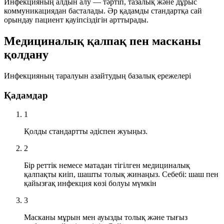
Инфекцияның алдын алу — тәртіп, тазалық және дұрыс
коммуникациядан басталады. Әр қадамды стандартқа сай
орындау пациент қауіпсіздігін арттырады.
Медициналық қалпақ пен масканы
қолдану
Инфекцияның таралуын азайтудың базалық ережелері
Қадамдар
1
Қолды стандартты әдіспен жуыңыз.
2
Бір реттік немесе матадан тігілген медициналық
қалпақты киіп, шашты толық жинаңыз.
Себебі: шаш пен
қайызғақ инфекция көзі болуы мүмкін
3
Масканы мұрын мен ауызды толық және тығыз