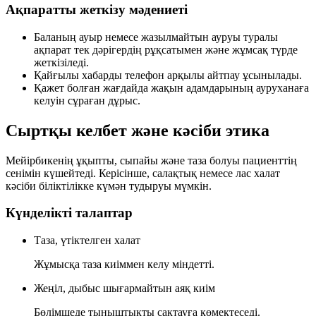
Ақпаратты жеткізу мәдениеті
Баланың ауыр немесе жазылмайтын ауруы туралы
ақпарат
тек дәрігердің рұқсатымен
және жұмсақ түрде
жеткізіледі.
Қайғылы хабарды телефон арқылы айтпау ұсынылады.
Қажет болған жағдайда жақын адамдарының ауруханаға
келуін сұраған дұрыс.
Сыртқы келбет және кәсіби этика
Мейірбикенің ұқыпты, сыпайы және таза болуы пациенттің
сенімін күшейтеді. Керісінше, салақтық немесе лас халат
кәсіби біліктілікке күмән тудыруы мүмкін.
Күнделікті талаптар
Таза, үтіктелген халат
Жұмысқа таза киіммен келу міндетті.
Жеңіл, дыбыс шығармайтын аяқ киім
Бөлімшеде тыныштықты сақтауға көмектеседі.