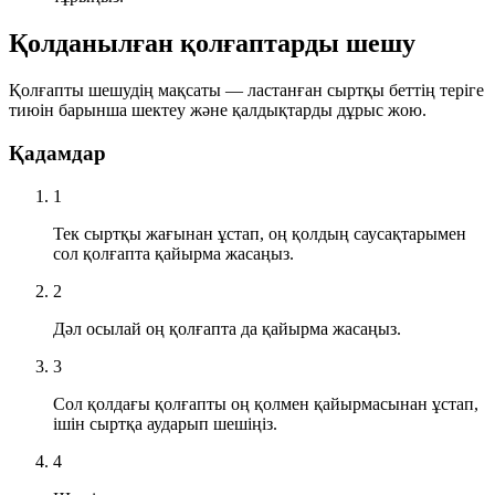
Қолданылған қолғаптарды шешу
Қолғапты шешудің мақсаты — ластанған сыртқы беттің теріге
тиюін барынша шектеу және қалдықтарды дұрыс жою.
Қадамдар
1
Тек сыртқы жағынан ұстап, оң қолдың саусақтарымен
сол қолғапта қайырма жасаңыз.
2
Дәл осылай оң қолғапта да қайырма жасаңыз.
3
Сол қолдағы қолғапты оң қолмен қайырмасынан ұстап,
ішін сыртқа аударып шешіңіз.
4