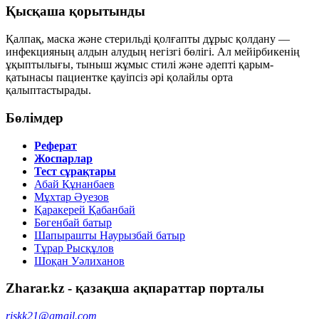
Қысқаша қорытынды
Қалпақ, маска және стерильді қолғапты дұрыс қолдану —
инфекцияның алдын алудың негізгі бөлігі. Ал мейірбикенің
ұқыптылығы, тыныш жұмыс стилі және әдепті қарым-
қатынасы пациентке қауіпсіз әрі қолайлы орта
қалыптастырады.
Бөлімдер
Реферат
Жоспарлар
Тест сұрақтары
Абай Құнанбаев
Мұхтар Әуезов
Қаракерей Қабанбай
Бөгенбай батыр
Шапырашты Наурызбай батыр
Тұрар Рысқұлов
Шоқан Уәлиханов
Zharar.kz - қазақша ақпараттар порталы
riskk21@gmail.com