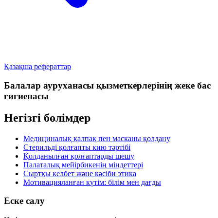
Қазақша рефераттар
Балалар ауруханасы қызметкерлерінің жеке бас
гигиенасы
Негізгі бөлімдер
Медициналық қалпақ пен масканы қолдану
Стерильді қолғапты кию тәртібі
Қолданылған қолғаптарды шешу
Палаталық мейірбикенің міндеттері
Сыртқы келбет және кәсіби этика
Мотивацияланған күтім: білім мен дағды
Еске салу