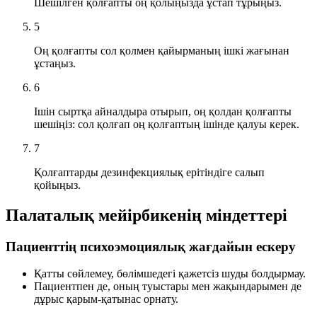
Шешілген қолғапты оң қолыңызда ұстап тұрыңыз.
5
Оң қолғапты сол қолмен қайырманың ішкі жағынан
ұстаңыз.
6
Ішін сыртқа айналдыра отырып, оң қолдан қолғапты
шешіңіз: сол қолғап оң қолғаптың ішінде қалуы керек.
7
Қолғаптарды дезинфекциялық ерітіндіге салып
қойыңыз.
Палаталық мейірбикенің міндеттері
Пациенттің психоэмоциялық жағдайын ескеру
Қатты сөйлемеу, бөлімшедегі қажетсіз шуды болдырмау.
Пациентпен де, оның туыстары мен жақындарымен де
дұрыс қарым-қатынас орнату.