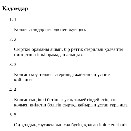
Қадамдар
1
Қолды стандартты әдіспен жуыңыз.
2
Сыртқы ораманы ашып, бір реттік стерильді қолғапты
пинцетпен ішкі орамадан алыңыз.
3
Қолғапты үстелдегі стерильді жайманың үстіне
қойыңыз.
4
Қолғаптың ішкі бетіне саусақ тимейтіндей етіп, сол
қолмен киілетін бөлігін сыртқа қайырып ұстап тұрыңыз.
5
Оң қолдың саусақтарын сәл бүгіп, қолғап ішіне енгізіңіз.