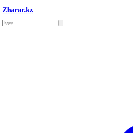
Zharar
.kz