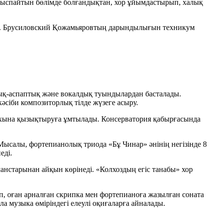
атыспайтын бөлімде болғандықтан, хор ұйымдастырып, халық
. Брусиловский Қожамьяровтың дарындылығын техникум
қ-аспаптық және вокалдық туындылардан басталады.
әсіби композиторлық тілде жүзеге асыру.
ихына қызықтыруға ұмтылады. Консерватория қабырғасында
і. Мысалы, фортепианолық триода
«Бұ Чинар»
әнінің негізінде 8
еді.
манстарынан айқын көрінеді.
«Колхоздың егіс танабы»
хор
п, оған арналған скрипка мен фортепианоға жазылған соната
 музыка өміріндегі елеулі оқиғаларға айналады.