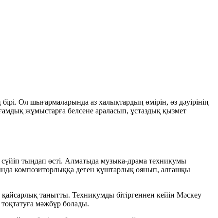
рі. Ол шығармаларында аз халықтардың өмірін, өз дәуірінің
оғамдық жұмыстарға белсене араласып, ұстаздық қызмет
сүйіп тыңдап өсті. Алматыда музыка-драма техникумы
йында композиторлыққа деген құштарлық оянып, алғашқы
 қайсарлық танытты. Техникумды бітіргеннен кейін Мәскеу
тоқтатуға мәжбүр болады.