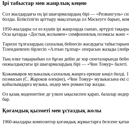
Ірі табыстар мен жанрлық кеңею
Сол жылдардағы ең ірі шығармалардың бірі —
«Ризвангуль»
си
болды. Біліктілігін арттыру мақсатында ол Мәскеуге барып, к
1950-жылдары ол өз күшін ірі жанрларда сынап, әртүрлі тақыр
Осы қатарда
«Достық жолымен»
симфониялық поэмасы және
«
Тарихи тұлғалардың сахналық бейнесін жасаудағы табыстарын
Тілендиевпен
бірлесіп
«Алтын тұлпар»
операсын жазады (либре
Тың өлке тақырыбын ол бұған дейін де хор сюиталарында бейн
онжылдықтағы ірі шығармалардың бірі —
«Чин Томур»
балеті.
Қожамьяров музыкалық-сахналық жанрға ерекше көңіл бөлді.
поэмасын (С. Жароков өлеңіне), «Чин Томур» музыкасына екі с
қойылымдарға музыка, әндер мен романстар жазды.
Ол қазақ мәдениетіне де үлкен ықыласпен қарап, балалар әнде
бар.
Қоғамдық қызметі мен ұстаздық жолы
1960-жылдары композитор қоғамдық жұмыстарға белсене қатыс