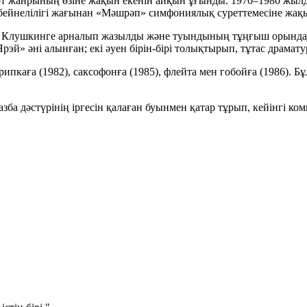
церт жанрының өзіне жақын екенін айқын ұғынды. 1970–1980 жылд
 бейнелілігі жағынан
«Мәшрәп»
симфониялық суреттемесіне жақ
 Клушкинге
арналып жазылды және туындының тұңғыш орындауш
Ярэй»
әні алынған; екі әуен бірін-бірі толықтырып, тұтас драмат
рипкаға (1982), саксофонға (1985), флейта мен гобойға (1986).
а дәстүрінің іргесін қалаған буынмен қатар тұрып, кейінгі комп