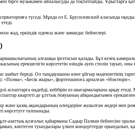
умен бірге музыкамен айналысуды да тоқтатпайды. Ұрыстарға қ
серваторияға түседі. Мұнда ол
Е. Брусиловский
класында оқиды
етеді.
рихи жад
,
еркіндік идеясы
және
замандас бейнелері
.
)
рмашылығының алғашқы іргетасын қалады. Бұл кезең камералы
ыкасының ерекшелігін көрсететін
өзіндік әуен стилін
тауып, оны к
ас шабыт береді. Ол тыңдаушыны көне ұйғыр мәдениетінің тар
і:
«Поэма»
,
«Бесік жыры»
, фортепианоға арналған
«Ноктюрн»
.
рлі аспаптарға өңдейді, кейбірін өз шығармаларына арқау етед
 аспаптар квартеті де ұлттық бояуының айқындығымен ерекшелен
ыр және қазақ ақындарының өлеңдеріне жазылған әндері мен ро
ті көрсетуге талпынады.
ұлт-азаттық қозғалыс қаһарманы
Садыр Палван
бейнесіне оралы
мып, көптеген туындылары үлкен концерттерде орындалып, қала