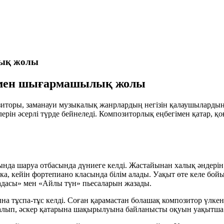
лық жолы
рі мен шығармашылық жолы
оры, заманауи музыкалық жанрлардың негізін қалаушылардың бі
рін әсерлі түрде бейнеледі. Композиторлық еңбегімен қатар, қ
а шаруа отбасында дүниеге келді. Жастайынан халық әндерін 
ка, кейін фортепиано класында білім алады. Уақыт өте келе бо
адасы»
мен
«Айлы түн»
пьесаларын жазады.
 тұспа-тұс келді. Соған қарамастан болашақ композитор үлкен
алып, әскер қатарына шақырылуына байланысты оқуын уақытша 