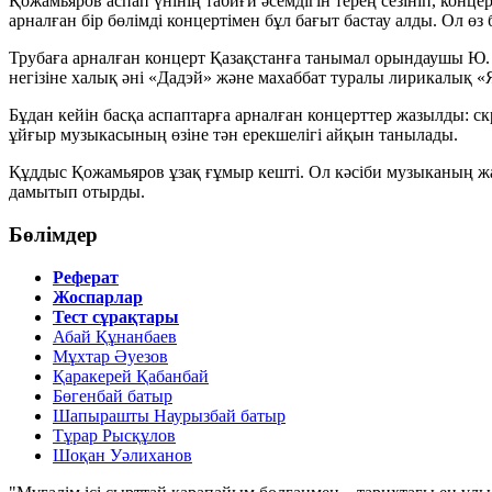
Қожамьяров аспап үнінің табиғи әсемдігін терең сезініп, кон
арналған бір бөлімді концертімен бұл бағыт бастау алды. Ол өз
Трубаға арналған концерт Қазақстанға танымал орындаушы
Ю.
негізіне халық әні
«Дадэй»
және махаббат туралы лирикалық
«
Бұдан кейін басқа аспаптарға арналған концерттер жазылды: ск
ұйғыр музыкасының өзіне тән ерекшелігі айқын танылады.
Құддыс Қожамьяров ұзақ ғұмыр кешті. Ол кәсіби музыканың жазб
дамытып отырды.
Бөлімдер
Реферат
Жоспарлар
Тест сұрақтары
Абай Құнанбаев
Мұхтар Әуезов
Қаракерей Қабанбай
Бөгенбай батыр
Шапырашты Наурызбай батыр
Тұрар Рысқұлов
Шоқан Уәлиханов