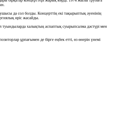
ары бірқатар концерттері жарық көрді. 1974 жылы трубаға
ын.
ысы да сол болды. Концерттің екі тақырыптық әуенінің
ургиялық өріс жасайды.
 Бұл туындыларда халықтың аспаптық суырыпсалма дәстүрі мен
озиторлар ұрпағымен де бірге еңбек етті, өз өнерін үнемі