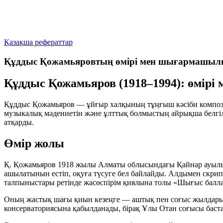
Қазақша рефераттар
Құддыс Қожамьяровтың өмірі мен шығармашы
Құддыс Қожамьяров (1918–1994): өмі
Құддыс Қожамьяров — ұйғыр халқының тұңғыш кәсіби композит
музыкалық мәдениетін және ұлттық болмыстың айрықша белгіле
атқарды.
Өмір жолы
Қ. Қожамьяров 1918 жылы Алматы облысындағы Қайнар ауылынд
ашылатынын естіп, оқуға түсуге бел байлайды. Алдымен скрип
талпыныстары ретінде жасөспірім қиялына толы
«Шығыс балл
Оның жастық шағы қиын кезеңге — аштық пен соғыс жылдарына
консерваториясына қабылданады, бірақ Ұлы Отан соғысы баст