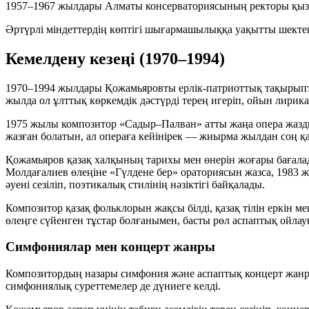
1957–1967 жылдары Алматы консерваториясының ректоры қызме
Әртүрлі міндеттердің көптігі шығармашылыққа уақытты шектег
Кемелдену кезеңі (1970–1994)
1970–1994 жылдары Қожамьяровты ерлік-патриоттық тақырыпта
жылда ол ұлттық көркемдік дәстүрді терең игеріп, ойын лирик
1975 жылы композитор
«Садыр–Палван»
атты жаңа опера жазд
жазған болатын, ал операға кейінірек — жиырма жылдан соң қ
Қожамьяров қазақ халқының тарихы мен өнерін жоғары бағалад
Молдағалиев өлеңіне
«Гүлдене бер»
ораториясын жазса, 1983 ж
әуені сезіліп, поэтикалық стилінің нәзіктігі байқалады.
Композитор қазақ фольклорын жақсы білді, қазақ тілін еркін
өлеңге сүйенген тұстар болғанымен, басты рөл аспаптық ойлауғ
Симфониялар мен концерт жанры
Композитордың назары симфония және аспаптық концерт жанрл
симфониялық суреттемелер де дүниеге келді.