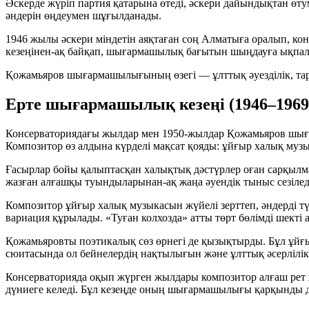
Әскерде жүріп партия қатарына өтеді, әскери дайындықтан өт
әндерін өңдеумен шұғылданады.
1946 жылы әскери міндетін аяқтаған соң Алматыға оралып, кон
кезеңінен-ақ байқап, шығармашылық бағытын шыңдауға ықпал 
Қожамьяров шығармашылығының өзегі —
ұлттық әуезділік
,
та
Ерте шығармашылық кезеңі (1946–1969
Консерваториядағы жылдар мен 1950-жылдар Қожамьяров шыға
Композитор өз алдына күрделі мақсат қояды: ұйғыр халық муз
Ғасырлар бойы қалыптасқан халықтық дәстүрлер оған сарқылм
жазған алғашқы туындыларынан-ақ жаңа әуендік тыныс сезілед
Композитор ұйғыр халық музыкасын жүйелі зерттеп, әндерді тү
вариация құрылады.
«Туған колхозда»
атты төрт бөлімді шекті
Қожамьяровты поэтикалық сөз өрнегі де қызықтырды. Бұл ұйғ
сюитасында ол бейнелердің нақтылығын және ұлттық әсерлілік
Консерваторияда оқып жүрген жылдары композитор алғаш рет 
дүниеге келеді. Бұл кезеңде оның шығармашылығы қарқынды да