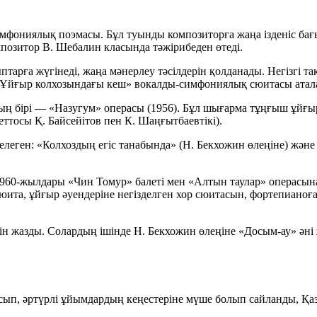
мфониялық поэмасы. Бұл туынды композиторға жаңа ізденіс бағыт
омпозитор
В. Шебалин
класында тәжірибеден өтеді.
ыптарға жүгінеді, жаңа мәнерлеу тәсілдерін қолданады. Негізгі
Ұйғыр колхозындағы кеш»
вокалды-симфониялық сюитасы атал
ың бірі —
«Назугум»
операсы (1956). Бұл шығарма тұңғыш ұйғы
ттосы Қ. Байсейітов пен К. Шаңғытбаевтікі).
елеген:
«Колхоздың егіс танабында»
(Н. Бекхожин өлеңіне) жән
 1960-жылдары
«Чин Томур»
балеті мен
«Алтын таулар»
операсына
юита, ұйғыр әуендеріне негізделген хор сюитасын, фортепианоға
рін жазды. Солардың ішінде Н. Бекхожин өлеңіне
«Досым-ау»
әні
ып, әртүрлі ұйымдардың кеңестеріне мүше болып сайланды, Қа