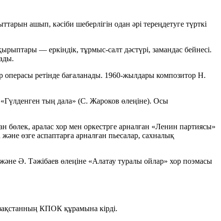
тарын ашып, кәсіби шеберлігін одан әрі тереңдетуге түрткі
 тақырыптары —
еркіндік
,
тұрмыс-салт дәстүрі
,
замандас бейнесі
.
ады.
р операсы ретінде бағаланады. 1960-жылдары композитор
Н.
е
«Гүлденген тың дала»
(С. Жароков өлеңіне). Осы
н бөлек, аралас хор мен оркестрге арналған
«Ленин партиясы»
 және өзге аспаптарға арналған пьесалар, сахналық
 және Ә. Тәжібаев өлеңіне
«Алатау туралы ойлар»
хор поэмасы
зақстанның КПОК құрамына кірді.