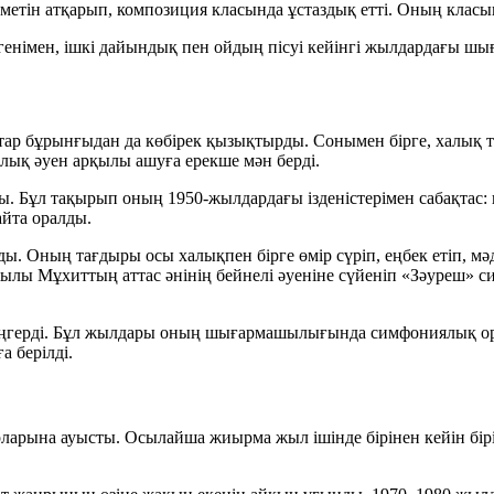
тін атқарып, композиция класында ұстаздық етті. Оның класын
енімен, ішкі дайындық пен ойдың пісуі кейінгі жылдардағы шы
р бұрынғыдан да көбірек қызықтырды. Сонымен бірге, халық та
алық әуен арқылы ашуға ерекше мән берді.
ы. Бұл тақырып оның 1950-жылдардағы ізденістерімен сабақтас
айта оралды.
ы. Оның тағдыры осы халықпен бірге өмір сүріп, еңбек етіп, м
ылы Мұхиттың аттас әнінің бейнелі әуеніне сүйеніп
«Зәуреш»
си
 меңгерді. Бұл жылдары оның шығармашылығында симфониялық ор
а берілді.
арына ауысты. Осылайша жиырма жыл ішінде бірінен кейін бір