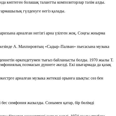
да көптеген болашақ талантты композиторлар тәлім алды.
ғармашылық гүлденуге негіз қалады.
рихына арналған негізгі арна үзілген жоқ. Соңғы жиырма
: кезінде А. Махпировтың «Садыр–Палван» пьесасына музыка
әдениетін өркендетумен тығыз байланысты болды. 1970 жылы Т.
мфониялық поэмасын дүниеге әкелді. Екі шығармада да қазақ
кестрге арналған музыка жетекші орынға шықты: сөз бен
і
бес симфония
жазылды. Сонымен қатар, бір бөлімді