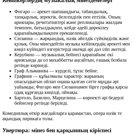
Кейіпкерлердің музыкалық мінездемелері
Фигаро
— әрекет шапшаңдығы, табандылық,
тапқырлық, зеректік, белсенділік пен ептілік. Оның
ариялары, речитативтері және репликалары
жылдам
темппен
, батылдықпен, кейде әдейі
дөрекілеу
қарапайымдылықпен
ерекшеленеді.
Сюзанна
— жарқындық, нәзік әйелдік сүйкімділік және
қулық. Оны мінездейтін музыка кейіпкердің әрекеті мен
көңіл күйіндегі өзгерістерді
икемді әрі дәл
іліп әкетеді.
Керубино
— музыкалық бейнесі қарапайым: екі
ариясында да ол махаббатты аңсайтын, ғашық бозбала
ретінде көрінеді.
Граф Альмавива
— күрделі, тұтас бейне.
Графиня
— құбылмалы характер: жарының
опасыздығын ойлап оңаша қалған сәтте мұңды әрі
уайымды; Фигаро мен Сюзаннамен бірге графқа қарсы
одақ құрғанда көңілді, ойнақы.
Бартоло, Базилио, Марцелина
— көрнекті әрі бедерлі
бейнелер ретінде беріледі.
Комедиялық өткір жағдайларға қарамастан, опера
нәзік те
ақындық лирикаға
толы.
Увертюра: мінез бен қарқынның кіріспесі