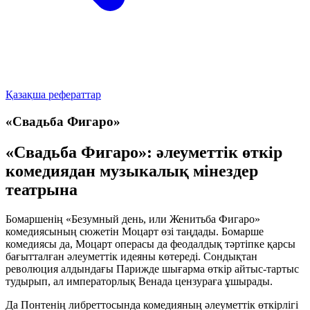
Қазақша рефераттар
«Свадьба Фигаро»
«Свадьба Фигаро»: әлеуметтік өткір
комедиядан музыкалық мінездер
театрына
Бомаршенің «Безумный день, или Женитьба Фигаро»
комедиясының сюжетін Моцарт өзі таңдады. Бомарше
комедиясы да, Моцарт операсы да феодалдық тәртіпке қарсы
бағытталған әлеуметтік идеяны көтереді. Сондықтан
революция алдындағы Парижде шығарма өткір айтыс-тартыс
тудырып, ал императорлық Венада цензураға ұшырады.
Да Понтенің либреттосында комедияның әлеуметтік өткірлігі