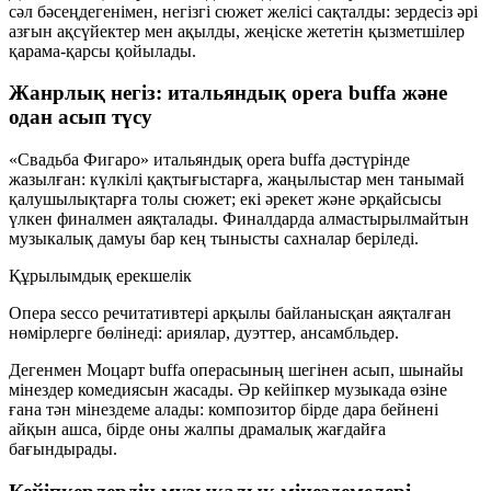
сәл бәсеңдегенімен, негізгі сюжет желісі сақталды:
зердесіз әрі
азғын ақсүйектер
мен
ақылды, жеңіске жететін қызметшілер
қарама-қарсы қойылады.
Жанрлық негіз: итальяндық opera buffa және
одан асып түсу
«Свадьба Фигаро» итальяндық
opera buffa
дәстүрінде
жазылған: күлкілі қақтығыстарға, жаңылыстар мен танымай
қалушылықтарға толы сюжет; екі әрекет және әрқайсысы
үлкен финалмен аяқталады. Финалдарда алмастырылмайтын
музыкалық дамуы бар кең тынысты сахналар беріледі.
Құрылымдық ерекшелік
Опера secco речитативтері арқылы байланысқан аяқталған
нөмірлерге бөлінеді: ариялар, дуэттер, ансамбльдер.
Дегенмен Моцарт buffa операсының шегінен асып,
шынайы
мінездер комедиясын
жасады. Әр кейіпкер музыкада өзіне
ғана тән мінездеме алады: композитор бірде дара бейнені
айқын ашса, бірде оны жалпы драмалық жағдайға
бағындырады.