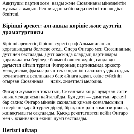
Аяқтаушы партия әсем, назды және Сюзаннаны мінездейтін
музыкаға жақын. Репризадан кейін кода негізгі тональдікті
бекітеді.
Бірінші әрекет: алғашқы көрініс және дуэттің
драматургиясы
Бірінші әрекеттің бірінші суреті граф Альмавиваның
қорғанындағы бөлмеде өтеді. Опера Фигаро мен Сюзаннаның
дуэтінен басталады. Дуэт басында олардың партиялары
қарама-қарсы беріледі: бөлмені өлшеп жүріп, сандарды
дауыстап айтып тұрған Фигароның партиясында оркестр
мелодиялық фразалардың тек соңын іліп алатын
үздік-создық
речитативтік репликалар
бар; айнаға қарап, өзіне сүйсініп
отырған Сюзаннада —
нәзік, әндетпелі мелодия
.
Фигаро жұмысын тоқтатып, Сюзаннаға көңіл аударған сәтте
оның мелодиясын қайталайды. Бұл дуэт — дамитын әрекеті
бар сахна: Фигаро мінезін сахналық қимыл-қозғалысының
өзгерісіне қарай түрлендіреді, бірақ нөмірдің композициялық
жинақтылығы сақталады. Қысқа речитативтен кейін Фигаро
мен Сюзаннаның екінші дуэті басталады.
Негізгі ойлар