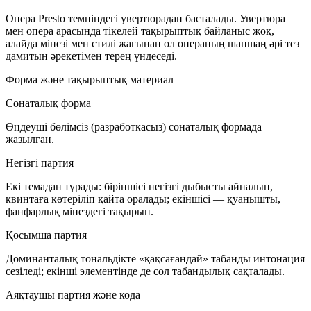
Опера
Presto
темпіндегі увертюрадан басталады. Увертюра
мен опера арасында тікелей тақырыптық байланыс жоқ,
алайда мінезі мен стилі жағынан ол операның шапшаң әрі тез
дамитын әрекетімен терең үндеседі.
Форма және тақырыптық материал
Сонаталық форма
Өңдеуші бөлімсіз (разработкасыз) сонаталық формада
жазылған.
Негізгі партия
Екі темадан тұрады: біріншісі негізгі дыбысты айналып,
квинтаға көтеріліп қайта оралады; екіншісі — қуанышты,
фанфарлық мінездегі тақырып.
Қосымша партия
Доминанталық тональдікте «қақсағандай» табанды интонация
сезіледі; екінші элементінде де сол табандылық сақталады.
Аяқтаушы партия және кода