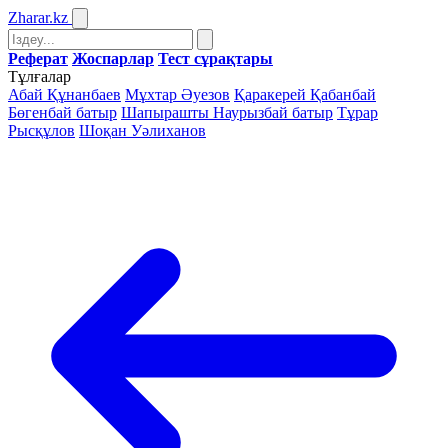
Zharar
.kz
Реферат
Жоспарлар
Тест сұрақтары
Тұлғалар
Абай Құнанбаев
Мұхтар Әуезов
Қаракерей Қабанбай
Бөгенбай батыр
Шапырашты Наурызбай батыр
Тұрар
Рысқұлов
Шоқан Уәлиханов