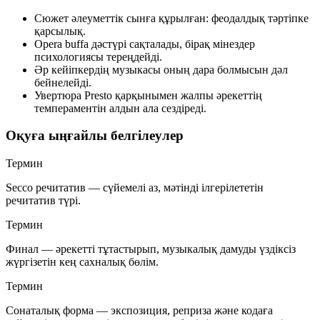
Сюжет әлеуметтік сынға құрылған: феодалдық тәртіпке
қарсылық.
Opera buffa дәстүрі сақталады, бірақ мінездер
психологиясы тереңдейді.
Әр кейіпкердің музыкасы оның дара болмысын дәл
бейнелейді.
Увертюра Presto қарқынымен жалпы әрекеттің
темпераментін алдын ала сездіреді.
Оқуға ыңғайлы белгілеулер
Термин
Secco речитатив
— сүйемелі аз, мәтінді ілгерілететін
речитатив түрі.
Термин
Финал
— әрекетті тұтастырып, музыкалық дамуды үздіксіз
жүргізетін кең сахналық бөлім.
Термин
Сонаталық форма
— экспозиция, реприза және кодаға