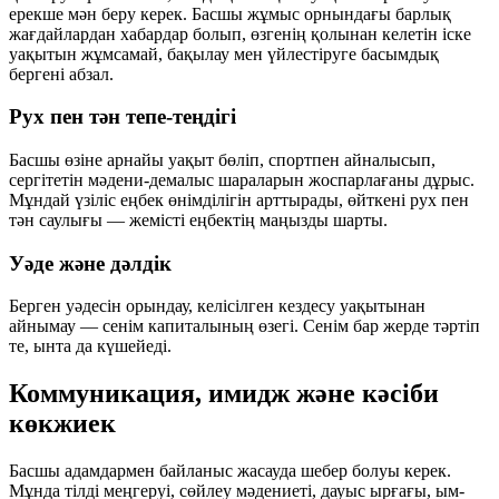
ерекше мән беру керек. Басшы жұмыс орнындағы барлық
жағдайлардан хабардар болып, өзгенің қолынан келетін іске
уақытын жұмсамай, бақылау мен үйлестіруге басымдық
бергені абзал.
Рух пен тән тепе-теңдігі
Басшы өзіне арнайы уақыт бөліп, спортпен айналысып,
сергітетін мәдени-демалыс шараларын жоспарлағаны дұрыс.
Мұндай үзіліс еңбек өнімділігін арттырады, өйткені рух пен
тән саулығы — жемісті еңбектің маңызды шарты.
Уәде және дәлдік
Берген уәдесін орындау, келісілген кездесу уақытынан
айнымау — сенім капиталының өзегі. Сенім бар жерде тәртіп
те, ынта да күшейеді.
Коммуникация, имидж және кәсіби
көкжиек
Басшы адамдармен байланыс жасауда шебер болуы керек.
Мұнда тілді меңгеруі, сөйлеу мәдениеті, дауыс ырғағы, ым-