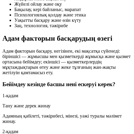
Жүйелі ойлау және оқу
Бақылау, кері байланыс, марапат
Психологиялық қолдау және этика
Уақытты басқару және өзін күту
Заң, технология, тәжірибе
Адам факторын басқарудың өзегі
Адам факторын басқару, негізінен, екі мақсатқа сүйенеді:
біріншісі — жұмысшы мен қызметкерді жұмысқа және қызмет
ортасына бейімдеу; екіншісі — қызметкерлердің
мұқтаждықтарын өтеу және жеке тұлғаның жан-жақты
жетілуін қамтамасыз ету.
Бейімдеу кезінде басшы нені ескеруі керек?
1-қадам
Тану және дерек жинау
Адамның қабілеті, тәжірибесі, мінезі, уәжі туралы мәлімет
жинау.
2-қадам