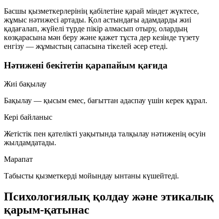
Басшы қызметкерлерінің қабілетіне қарай міндет жүктесе,
жұмыс нәтижесі артады. Қол астындағы адамдарды жиі
қадағалап, жүйелі түрде пікір алмасып отыру, олардың
көзқарасына мән беру және қажет тұста дер кезінде түзету
енгізу — жұмыстың сапасына тікелей әсер етеді.
Нәтижені бекітетін қарапайым қағида
Жиі бақылау
Бақылау — қысым емес, бағыттан адаспау үшін керек құрал.
Кері байланыс
Жетістік пен қателікті уақытында талқылау нәтиженің өсуін
жылдамдатады.
Марапат
Табысты қызметкерді мойындау ынтаны күшейтеді.
Психологиялық қолдау және этикалық
қарым-қатынас