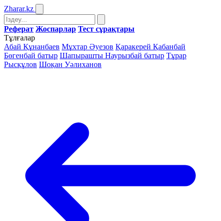
Zharar
.kz
Реферат
Жоспарлар
Тест сұрақтары
Тұлғалар
Абай Құнанбаев
Мұхтар Әуезов
Қаракерей Қабанбай
Бөгенбай батыр
Шапырашты Наурызбай батыр
Тұрар
Рысқұлов
Шоқан Уәлиханов