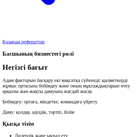
Қазақша рефераттар
Басшының бизнестегі рөлі
Негізгі бағыт
Адам факторын басқару екі мақсатқа сүйенеді: қызметкерді
жұмыс ортасына бейімдеу және оның мұқтаждықтарын өтеу
арқылы жан-жақты дамуына жағдай жасау.
Бейімдеу:
ортаға, міндетке, командаға үйрету
Даму:
қолдау, әділдік, тәртіп, білім
Қысқа тізім
Лидерлік және ықпал ету