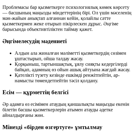
Проблемасы бар қызметкерге психологиялық көмек көрсету
— басшының маңызды міндеттерінің бірі. Ол үшін мәселенің
мән-жайын анықтап алғаннан кейін, қолайлы сәтте
қызметкермен жеке отырып пікірлескен дұрыс. Әңгіме
барысында объективтіліктен таймау қажет.
Әңгімелесудің мәдениеті
Алдын ала жиналған мәліметті қызметкердің сөзімен
ұштастырып, ойша талдау жасау.
Қорқыныш, тартыншақтық, ұялу сияқты кедергілерді
байқап, адамның өз ойын ашық айтуына жағдай жасау.
Қателікті түзету кезінде ешкімді ренжітпейтін, ар-
намысты төмендетпейтін тәсіл қолдану.
Есім — құрметтің белгісі
Әр адамға өз есімімен атаудың қаншалықты маңызды екенін
білетін басшы қызметкерлерін атымен атауды әдетке
айналдырғаны жөн.
Мінезді «бірден өзгертуге» ұмтылмау