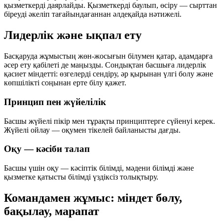
қызметкерді даярлайды. Қызметкерді баулып, өсіру — сырттан
біреуді әкеліп тағайындағаннан әлдеқайда нәтижелі.
Лидерлік және ықпал ету
Басқаруда жұмыстың жөн-жосығын білумен қатар, адамдарға
әсер ету қабілеті де маңызды. Сондықтан басшыға лидерлік
қасиет міндетті: өзгелерді сендіру, әр қырынан үлгі болу және
көпшілікті соңынан ерте білу қажет.
Принцип пен жүйелілік
Басшы жүйелі пікір мен тұрақты принциптерге сүйенуі керек.
Жүйелі ойлау — оқумен тікелей байланысты дағды.
Оқу — кәсіби талап
Басшы үшін оқу — кәсіптік білімді, мәдени білімді және
қызметке қатысты білімді үздіксіз толықтыру.
Командамен жұмыс: міндет бөлу,
бақылау, марапат