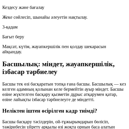
Кездесу және бағалау
Жеке сөйлесіп, шынайы әлеуетін нақтылау.
3-қадам
Бағыт беру
Мақсат, күтім, жауапкершілік пен қолдау шекарасын
айқындау.
Басшылық: міндет, жауапкершілік,
ізбасар тәрбиелеу
Басшы тек өзі басқаратын топқа ғана басшы. Басшылық — кез
келген адамның қолынан келе бермейтін ауыр міндет. Басшы
өзіне жүктелген басқару қызметін дұрыс атқарумен қатар,
өзіне лайықты ізбасар тәрбиелеуге де міндетті.
Неліктен іштен өсірілген кадр тиімді?
Басшы басқару тәсілдерін, ой-тұжырымдарын бөлісіп,
тәжірибесін үйрету арқылы өзі жоқта орнын баса алатын