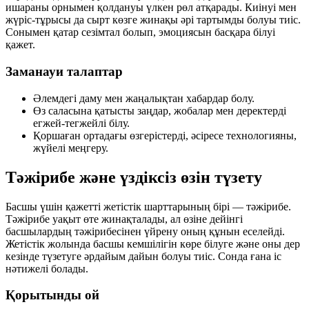
ишараны орнымен қолдануы үлкен рөл атқарады. Киінуі мен
жүріс-тұрысы да сырт көзге жинақы әрі тартымды болуы тиіс.
Сонымен қатар сезімтал болып, эмоциясын басқара білуі
қажет.
Заманауи талаптар
Әлемдегі даму мен жаңалықтан хабардар болу.
Өз саласына қатысты заңдар, жобалар мен деректерді
егжей-тегжейлі білу.
Қоршаған ортадағы өзгерістерді, әсіресе технологияны,
жүйелі меңгеру.
Тәжірибе және үздіксіз өзін түзету
Басшы үшін қажетті жетістік шарттарының бірі — тәжірибе.
Тәжірибе уақыт өте жинақталады, ал өзіне дейінгі
басшылардың тәжірибесінен үйрену оның құнын еселейді.
Жетістік жолында басшы кемшілігін көре білуге және оны дер
кезінде түзетуге әрдайым дайын болуы тиіс. Сонда ғана іс
нәтижелі болады.
Қорытынды ой