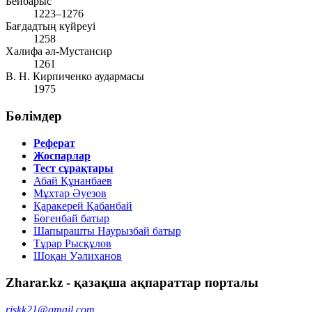
Бейбарыс
1223–1276
Бағдадтың күйреуі
1258
Халифа әл-Мустансир
1261
В. Н. Кирпиченко аудармасы
1975
Бөлімдер
Реферат
Жоспарлар
Тест сұрақтары
Абай Құнанбаев
Мұхтар Әуезов
Қаракерей Қабанбай
Бөгенбай батыр
Шапырашты Наурызбай батыр
Тұрар Рысқұлов
Шоқан Уәлиханов
Zharar.kz - қазақша ақпараттар порталы
riskk21@gmail.com