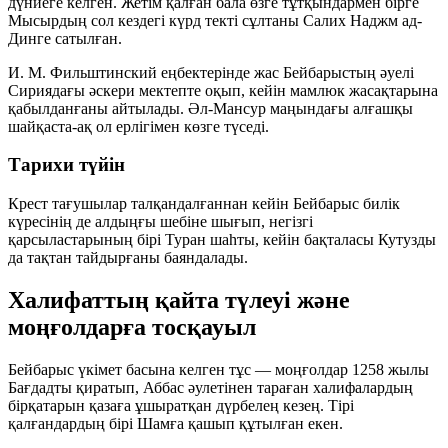
дүниеге келген. Жетім қалған бала өзге тұтқындармен бірге
Мысырдың сол кездегі күрд текті сұлтаны Салих Наджм ад-
Динге сатылған.
И. М. Фильштинский еңбектерінде жас Бейбарыстың әуелі
Сириядағы әскери мектепте оқып, кейін мамлюк жасақтарына
қабылданғаны айтылады. Әл-Мансур маңындағы алғашқы
шайқаста-ақ ол ерлігімен көзге түседі.
Тарихи түйін
Крест тағушылар талқандалғаннан кейін Бейбарыс билік
күресінің де алдыңғы шебіне шығып, негізгі
қарсыластарының бірі Туран шаһты, кейін бақталасы Кутузды
да тақтан тайдырғаны баяндалады.
Халифаттың қайта түлеуі және
моңғолдарға тосқауыл
Бейбарыс үкімет басына келген тұс — моңғолдар 1258 жылы
Бағдадты қиратып, Аббас әулетінен тараған халифалардың
бірқатарын қазаға ұшыратқан дүрбелең кезең. Тірі
қалғандардың бірі Шамға қашып құтылған екен.