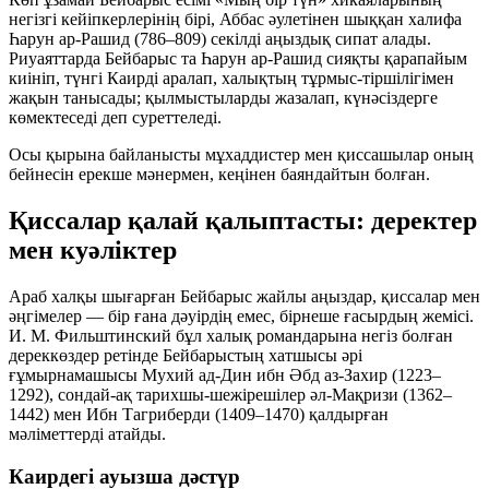
негізгі кейіпкерлерінің бірі, Аббас әулетінен шыққан халифа
Һарун ар-Рашид (786–809) секілді аңыздық сипат алады.
Риуаяттарда Бейбарыс та Һарун ар-Рашид сияқты қарапайым
киініп, түнгі Каирді аралап, халықтың тұрмыс-тіршілігімен
жақын танысады; қылмыстыларды жазалап, күнәсіздерге
көмектеседі деп суреттеледі.
Осы қырына байланысты мұхаддистер мен қиссашылар оның
бейнесін ерекше мәнермен, кеңінен баяндайтын болған.
Қиссалар қалай қалыптасты: деректер
мен куәліктер
Араб халқы шығарған Бейбарыс жайлы аңыздар, қиссалар мен
әңгімелер — бір ғана дәуірдің емес, бірнеше ғасырдың жемісі.
И. М. Фильштинский бұл халық романдарына негіз болған
дереккөздер ретінде Бейбарыстың хатшысы әрі
ғұмырнамашысы Мухий ад-Дин ибн Әбд аз-Захир (1223–
1292), сондай-ақ тарихшы-шежірешілер әл-Мақризи (1362–
1442) мен Ибн Тагриберди (1409–1470) қалдырған
мәліметтерді атайды.
Каирдегі ауызша дәстүр