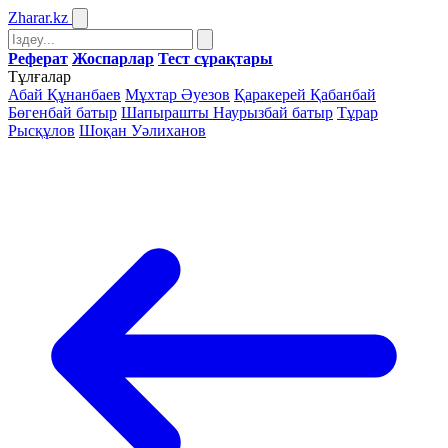
Zharar
.kz
Реферат
Жоспарлар
Тест сұрақтары
Тұлғалар
Абай Құнанбаев
Мұхтар Әуезов
Қаракерей Қабанбай
Бөгенбай батыр
Шапырашты Наурызбай батыр
Тұрар
Рысқұлов
Шоқан Уәлиханов