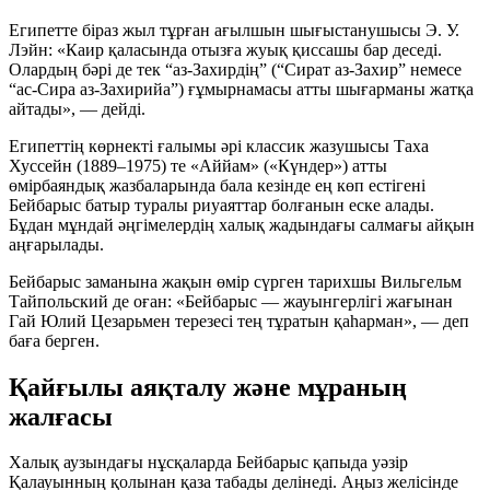
Египетте біраз жыл тұрған ағылшын шығыстанушысы Э. У.
Лэйн: «Каир қаласында отызға жуық қиссашы бар деседі.
Олардың бәрі де тек “аз-Захирдің” (“Сират аз-Захир” немесе
“ас-Сира аз-Захирийа”) ғұмырнамасы атты шығарманы жатқа
айтады», — дейді.
Египеттің көрнекті ғалымы әрі классик жазушысы Таха
Хуссейн (1889–1975) те «Аййам» («Күндер») атты
өмірбаяндық жазбаларында бала кезінде ең көп естігені
Бейбарыс батыр туралы риуаяттар болғанын еске алады.
Бұдан мұндай әңгімелердің халық жадындағы салмағы айқын
аңғарылады.
Бейбарыс заманына жақын өмір сүрген тарихшы Вильгельм
Тайпольский де оған: «Бейбарыс — жауынгерлігі жағынан
Гай Юлий Цезарьмен терезесі тең тұратын қаһарман», — деп
баға берген.
Қайғылы аяқталу және мұраның
жалғасы
Халық аузындағы нұсқаларда Бейбарыс қапыда уәзір
Қалауынның қолынан қаза табады делінеді. Аңыз желісінде