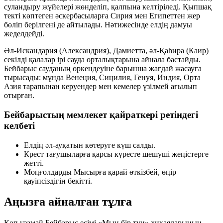
суландыру жүйелері жөнделіп, қалпына келтіріледі. Қыпшақ
текті көптеген әскербасыларға Сирия мен Египеттен жер
бөліп берілгені де айтылады. Нәтижесінде елдің дамуы
жеделдейді.
Әл-Искандария (Александрия), Дамиетта, әл-Қаһира (Каир)
секілді қалалар ірі сауда орталықтарына айнала бастайды.
Бейбарыс сауданың өркендеуіне барынша жағдай жасауға
тырысады: мұнда Венеция, Сицилия, Генуя, Индия, Орта
Азия тарапынан керуендер мен кемелер үзілмей ағылып
отырған.
Бейбарыстың мемлекет қайраткері ретіндегі
келбеті
Елдің әл-ауқатын көтеруге күш салды.
Крест тағушыларға қарсы күресте шешуші жеңістерге
жетті.
Моңғолдарды Мысырға қарай өткізбей, өңір
қауіпсіздігін бекітті.
Аңызға айналған тұлға
Көп ұзамай Бейбарыс есімі «Мың бір түн» хикаяларының