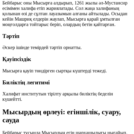
Бейбарыс оны Мысырға алдырып, 1261 жылы
әл-Мустансир
есімімен халифа етіп жариялатады. Сол жаңа халифаның
қолынан өзі де сұлтан лауазымын алғаны айтылады. Осыдан
кейін Машриқ елдерін жаулап, Мысырға қарай ұмтылған
моңғолдарға тойтарыс беріп, олардың бетін қайтарған.
Тәртіп
Әскер ішінде темірдей тәртіп орнатты.
Қауіпсіздік
Мысырға қауіп төндірген сыртқы күштерді тежеді.
Биліктің легитимі
Халифат институтын тірілту арқылы биліктің беделін
күшейтті.
Мысырдың өрлеуі: егіншілік, суару,
сауда
Бейбарыс тұсында Мысырдың егін шаруашылығы нығайып,