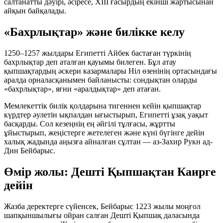
салтанатты дәуірі, әсіресе, XIII ғасырдың екінші жартысынан
айқын байқалады.
«Бахрлықтар» және билікке келу
1250–1257 жылдары Египетті Айбек бастаған түркінің
бахрлықтар
деп аталған қауымы билеген. Бұл атау
қыпшақтардың әскери казармалары Ніл өзенінің ортасындағы
аралда орналасқанымен байланысты: сондықтан оларды
«бахрлықтар», яғни «аралдықтар» деп атаған.
Мемлекеттік билік қолдарына тигеннен кейін қыпшақтар
күрдтер әулетін ықпалдан ығыстырып, Египетті ұзақ уақыт
басқарды. Сол кезеңнің ең әйгілі тұлғасы, жұртты
ұйыстырып, жеңістерге жетелеген және күні бүгінге дейін
халық жадында аңызға айналған сұлтан —
аз-Захир Рукн ад-
Дин Бейбарыс
.
Өмір жолы: Дешті Қыпшақтан Каирге
дейін
Жазба деректерге сүйенсек, Бейбарыс 1223 жылы моңғол
шапқыншылығы ойран салған Дешті Қыпшақ даласында