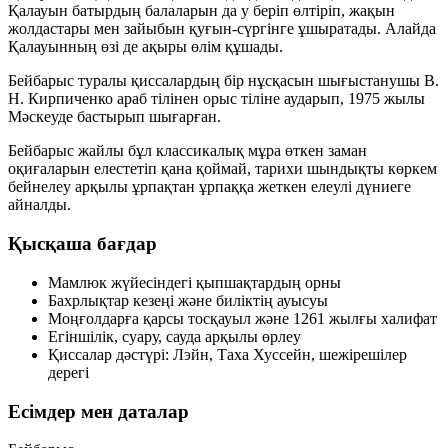
Қалауын батырдың балаларын да у беріп өлтіріп, жақын
жолдастары мен зайыбын қуғын-сүргінге ұшыратады. Алайда
Қалауынның өзі де ақыры өлім құшады.
Бейбарыс туралы қиссалардың бір нұсқасын шығыстанушы В.
Н. Кирпиченко араб тілінен орыс тіліне аударып, 1975 жылы
Мәскеуде бастырып шығарған.
Бейбарыс жайлы бұл классикалық мұра өткен заман
оқиғаларын елестетіп қана қоймай, тарихи шындықты көркем
бейнелеу арқылы ұрпақтан ұрпаққа жеткен елеулі дүниеге
айналды.
Қысқаша бағдар
Мамлюк
жүйесіндегі қыпшақтардың орны
Бахрлықтар
кезеңі және биліктің ауысуы
Моңғолдарға қарсы тосқауыл және
1261
жылғы халифат
Егіншілік, суару, сауда арқылы
өрлеу
Қиссалар дәстүрі: Лэйн, Таха Хуссейн, шежірешілер
дерегі
Есімдер мен даталар