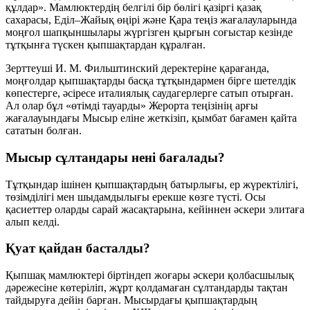
құлдар»
. Мамлюктердің белгілі бір бөлігі қазіргі қазақ
сахарасы, Еділ–Жайық өңірі және Қара теңіз жағалауларында
моңғол шапқыншылары жүргізген қырғын соғыстар кезінде
тұтқынға түскен қыпшақтардан құралған.
Зерттеуші И. М. Фильштинский деректеріне қарағанда,
моңғолдар қыпшақтарды басқа тұтқындармен бірге шетелдік
көпестерге, әсіресе италиялық саудагерлерге сатып отырған.
Ал олар бұл «өтімді тауарды» Жерорта теңізінің арғы
жағалауындағы Мысыр еліне жеткізіп, қымбат бағамен қайта
сататын болған.
Мысыр сұлтандары нені бағалады?
Тұтқындар ішінен қыпшақтардың
батырлығы
,
ер жүректілігі
,
төзімділігі
мен
шыдамдылығы
ерекше көзге түсті. Осы
қасиеттер оларды сарай жасақтарына, кейіннен әскери элитаға
алып келді.
Қуат қайдан басталды?
Қыпшақ мамлюктері біртіндеп жоғары әскери қолбасшылық
дәрежесіне көтеріліп, жұрт қолдамаған сұлтандарды тақтан
тайдыруға дейін барған. Мысырдағы қыпшақтардың