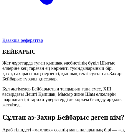
Қазақша рефераттар
БЕЙБАРЫС
Жат жұрттарда туған қыпшақ әдебиетінің бүкіл Шығыс
елдеріне кең тараған ең көрнекті туындыларының бірі —
қазақ сахарасының перзенті, қыпшақ текті сұлтан аз-Захир
Бейбарыс туралы қиссалар.
Бұл әңгімелер Бейбарыстың тағдырын ғана емес, XIII
ғасырдағы Дешті Қыпшақ, Мысыр және Шам өлкелерін
шарпыған ірі тарихи үдерістерді де көркем баяндау арқылы
жеткізеді.
Сұлтан аз-Захир Бейбарыс деген кім?
Араб тіліндегі
«мамлюк»
сөзінің мағыналарының бірі —
«ақ