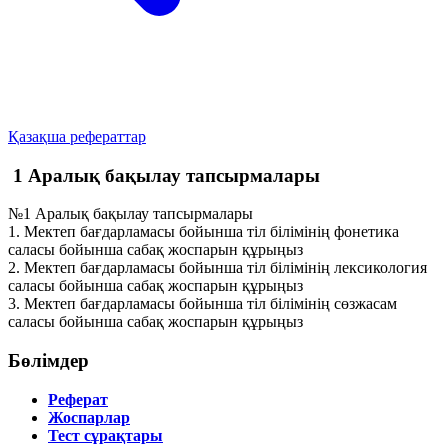
Қазақша рефераттар
1 Аралық бақылау тапсырмалары
№1 Аралық бақылау тапсырмалары
1. Мектеп бағдарламасы бойынша тіл білімінің фонетика
саласы бойынша сабақ жоспарын құрыңыз
2. Мектеп бағдарламасы бойынша тіл білімінің лексикология
саласы бойынша сабақ жоспарын құрыңыз
3. Мектеп бағдарламасы бойынша тіл білімінің сөзжасам
саласы бойынша сабақ жоспарын құрыңыз
Бөлімдер
Реферат
Жоспарлар
Тест сұрақтары