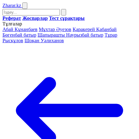
Zharar
.kz
Реферат
Жоспарлар
Тест сұрақтары
Тұлғалар
Абай Құнанбаев
Мұхтар Әуезов
Қаракерей Қабанбай
Бөгенбай батыр
Шапырашты Наурызбай батыр
Тұрар
Рысқұлов
Шоқан Уәлиханов