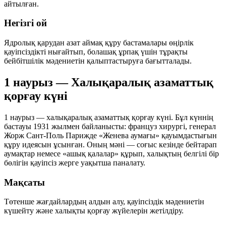
айтылған.
Негізгі ой
Ядролық қарудан азат аймақ құру бастамалары өңірлік
қауіпсіздікті нығайтып, болашақ ұрпақ үшін тұрақты
бейбітшілік мәдениетін қалыптастыруға бағытталады.
1 наурыз — Халықаралық азаматтық
қорғау күні
1 наурыз — халықаралық азаматтық қорғау күні. Бұл күннің
бастауы 1931 жылмен байланысты: француз хирургі, генерал
Жорж Сант-Поль Парижде «Женева аумағы» қауымдастығын
құру идеясын ұсынған. Оның мәні — соғыс кезінде бейтарап
аумақтар немесе «ашық қалалар» құрып, халықтың белгілі бір
бөлігін қауіпсіз жерге уақытша паналату.
Мақсаты
Төтенше жағдайлардың алдын алу, қауіпсіздік мәдениетін
күшейту және халықты қорғау жүйелерін жетілдіру.