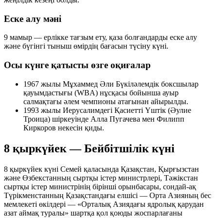
Еске алу мәні
9 мамыр — ерлікке тағзым ету, қаза болғандарды еске алу
және бүгінгі тыныш өмірдің бағасын түсіну күні.
Осы күнге қатысты өзге оқиғалар
1967 жылы Мұхаммед Әли Бүкіләлемдік боксшылар
қауымдастығы (WBA) нұсқасы бойынша ауыр
салмақтағы әлем чемпионы атағынан айырылды.
1993 жылы Иерусалимдегі Қасиетті Үштік (Әулие
Троица) шіркеуінде Алла Пугачева мен Филипп
Киркоров некесін қиды.
8 қыркүйек — Бейбітшілік күні
8 қыркүйек күні Семей қаласында Қазақстан, Қырғызстан
және Өзбекстанның сыртқы істер министрлері, Тәжікстан
сыртқы істер министрінің бірінші орынбасары, сондай-ақ
Түрікменстанның Қазақстандағы елшісі — Орта Азияның бес
мемлекеті өкілдері — «Орталық Азиядағы ядролық қарудан
азат аймақ туралы» шартқа қол қоюды жоспарлағаны