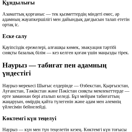
Құндылығы
Азаматтық қорғаныс — тек қызметтердің міндеті емес, әр
адамның жауапкершілігі мен дайындық дағдысын талап ететін
ортақ іс.
Еске салу
Қауіпсіздік ережелері, алғашқы көмек, эвакуация тәртібі
сияқты базалық білім — кез келген қоғам үшін маңызды тірек.
Наурыз — табиғат пен адамның
үндестігі
Наурыз мерекесі Шығыс елдерінде — Өзбекстан, Қырғызстан,
Ауғанстан, Тәжікстан және Пәкістан сияқты мемлекеттерде —
ерте заманнан бері аталып келеді. Бұл мейрам табиғаттың
жаңаруын, өмірдің қайта түлегенін және адам мен әлемнің
үйлесімін бейнелейді.
Көктемгі күн теңелуі
Наурыз — күн мен түн теңелетін кезең. Көктемгі күн тоғысы