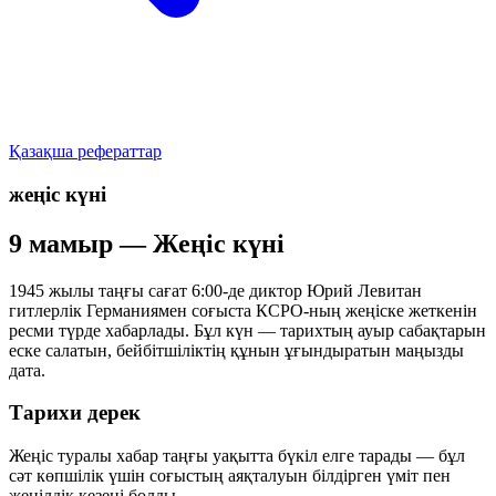
Қазақша рефераттар
жеңіс күні
9 мамыр — Жеңіс күні
1945 жылы таңғы сағат 6:00-де диктор Юрий Левитан
гитлерлік Германиямен соғыста КСРО-ның жеңіске жеткенін
ресми түрде хабарлады. Бұл күн — тарихтың ауыр сабақтарын
еске салатын, бейбітшіліктің құнын ұғындыратын маңызды
дата.
Тарихи дерек
Жеңіс туралы хабар таңғы уақытта бүкіл елге тарады — бұл
сәт көпшілік үшін соғыстың аяқталуын білдірген үміт пен
жеңілдік кезеңі болды.