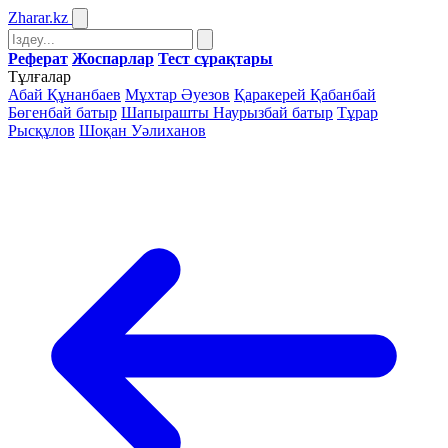
Zharar
.kz
Реферат
Жоспарлар
Тест сұрақтары
Тұлғалар
Абай Құнанбаев
Мұхтар Әуезов
Қаракерей Қабанбай
Бөгенбай батыр
Шапырашты Наурызбай батыр
Тұрар
Рысқұлов
Шоқан Уәлиханов