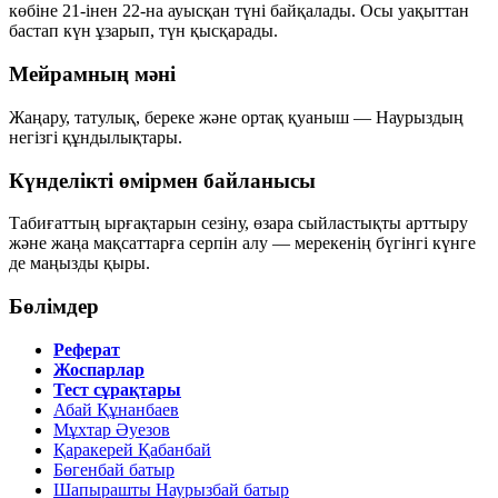
көбіне 21-інен 22-на ауысқан түні байқалады. Осы уақыттан
бастап күн ұзарып, түн қысқарады.
Мейрамның мәні
Жаңару, татулық, береке және ортақ қуаныш — Наурыздың
негізгі құндылықтары.
Күнделікті өмірмен байланысы
Табиғаттың ырғақтарын сезіну, өзара сыйластықты арттыру
және жаңа мақсаттарға серпін алу — мерекенің бүгінгі күнге
де маңызды қыры.
Бөлімдер
Реферат
Жоспарлар
Тест сұрақтары
Абай Құнанбаев
Мұхтар Әуезов
Қаракерей Қабанбай
Бөгенбай батыр
Шапырашты Наурызбай батыр