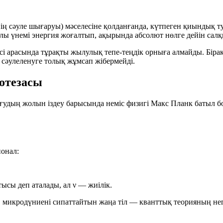
нің сәуле шығаруы) мәселесіне қолданғанда, күтпеген қиындық
ылы үнемі энергия жоғалтып, ақырында
абсолют нөлге дейін
салқ
сі арасында тұрақты
жылулық тепе-теңдік
орныға алмайды. Бірақ
 сәулеленуге толық жұмсап жібермейді.
отезасы
ғудың жолын іздеу барысында неміс физигі
Макс Планк
батыл бо
онал:
тысы
деп аталады, ал
ν
— жиілік.
 микродүниені сипаттайтын жаңа тіл — кванттық теорияның нег