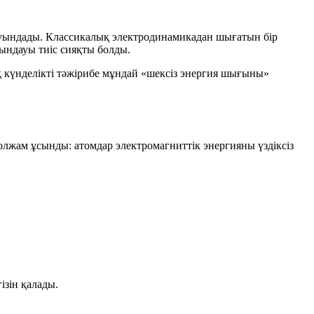
 туындады. Классикалық электродинамикадан шығатын бір
ындауы тиіс сияқты болды.
 күнделікті тәжірибе мұндай «шексіз энергия шығыны»
лжам ұсынды: атомдар электромагниттік энергияны үздіксіз
ізін қалады.