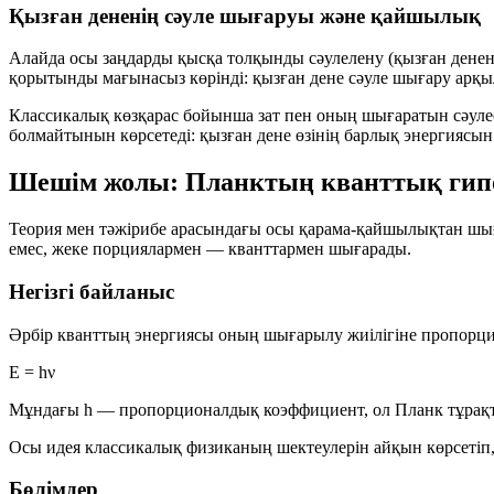
Қызған дененің сәуле шығаруы және қайшылық
Алайда осы заңдарды қысқа толқынды сәулелену (қызған дене
қорытынды мағынасыз көрінді: қызған дене сәуле шығару арқ
Классикалық көзқарас бойынша зат пен оның шығаратын сәуле
болмайтынын көрсетеді: қызған дене өзінің барлық энергиясын
Шешім жолы: Планктың кванттық гип
Теория мен тәжірибе арасындағы осы қарама-қайшылықтан шы
емес,
жеке порциялармен — кванттармен
шығарады.
Негізгі байланыс
Әрбір кванттың энергиясы оның шығарылу жиілігіне пропорци
E = hν
Мұндағы
h
— пропорционалдық коэффициент, ол
Планк тұрақ
Осы идея классикалық физиканың шектеулерін айқын көрсетіп,
Бөлімдер