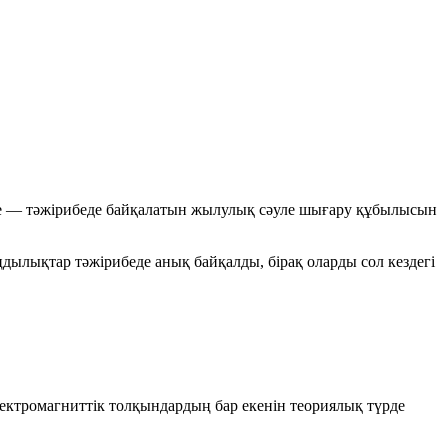
еле — тәжірибеде байқалатын
жылулық сәуле шығару
құбылысын
дылықтар тәжірибеде анық байқалды, бірақ оларды сол кездегі
ектромагниттік толқындардың бар екенін теориялық түрде