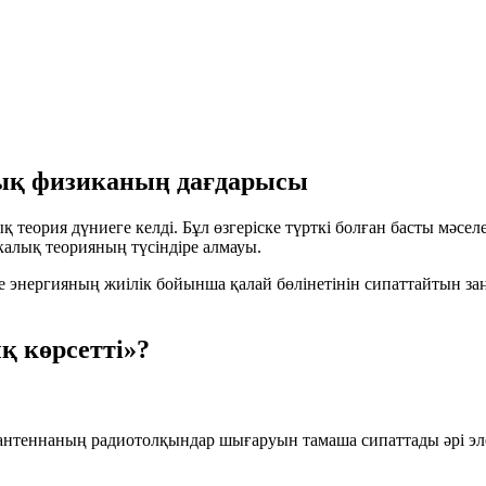
ық физиканың дағдарысы
қ теория дүниеге келді. Бұл өзгеріске түрткі болған басты мәс
калық теорияның түсіндіре алмауы.
е энергияның жиілік бойынша қалай бөлінетінін сипаттайтын заң
қ көрсетті»?
 антеннаның радиотолқындар шығаруын тамаша сипаттады әрі эл