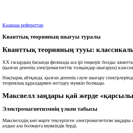
Қазақша рефераттар
Кванттық теорияның шығуы туралы
Кванттық теорияның тууы: классикал
ХХ ғасырдың басында физикада аса ірі төңкеріс болды: квантты
(қызған дененің электромагниттік толқындар шығаруы) класси
Нақтырақ айтқанда, қызған дененің сәуле шығару спектрлерінд
теориялық құралдармен негіздеу мүмкін болмады.
Максвелл заңдары қай жерде «қарсылы
Электромагнетизмнің үлкен табысы
Максвеллдің көп мәрте тексерілген электромагнетизм заңдары
алдын ала болжауға мүмкіндік берді.