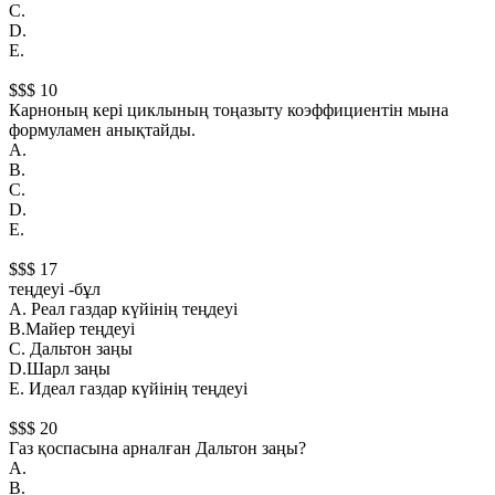
С.
D.
Е.
$$$ 10
Карноның керi циклының тоңазыту коэффициентiн мына
формуламен анықтайды.
А.
B.
С.
D.
Е.
$$$ 17
теңдеуi -бұл
А. Реал газдар күйiнiң теңдеуi
B.Майер теңдеуi
С. Дальтон заңы
D.Шарл заңы
Е. Идеал газдар күйiнiң теңдеуi
$$$ 20
Газ қоспасына арналған Дальтон заңы?
А.
B.