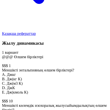
Қазақша рефераттар
Жылу динамикасы
1 вариант
@@@ Өлшем бiрлiктерi
$$$ 1
Меншiктi энтальпияның өлшем бiрлiктерi?
А. Джкг
B. Дж(кг К)
С. Дж(м3 К)
D. ДжК
Е. Дж(кмоль К)
$$$ 10
Меншiктi көлемдiк изохоралық жылусыйымдылықтың өлшем
бiрлiгi?