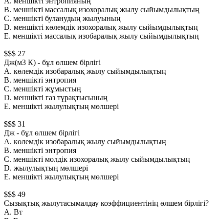
А. меншiктi энтропияның
B. меншiктi массалық изохоралық жылу сыйымдылықтың
С. меншiктi буланудың жылуының
D. меншiктi көлемдiк изохоралық жылу сыйымдылықтың
Е. меншiктi массалық изобаралық жылу сыйымдылықтың
$$$ 27
Дж(м3 К) - бұл өлшем бірлігі
А. көлемдiк изобаралық жылу сыйымдылықтың
B. меншiктi энтропия
С. меншiктi жұмыстың
D. меншiктi газ тұрақтысының
Е. меншікті жылулықтың мөлшері
$$$ 31
Дж - бұл өлшем бірлігі
А. көлемдiк изобаралық жылу сыйымдылықтың
B. меншiктi энтропия
С. меншiктi молдiк изохоралық жылу сыйымдылықтың
D. жылулықтың мөлшері
Е. меншікті жылулықтың мөлшері
$$$ 49
Сызықтық жылутасымалдау коэффициентiнiң өлшем бiрлiгi?
А. Вт