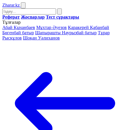
Zharar
.kz
Реферат
Жоспарлар
Тест сұрақтары
Тұлғалар
Абай Құнанбаев
Мұхтар Әуезов
Қаракерей Қабанбай
Бөгенбай батыр
Шапырашты Наурызбай батыр
Тұрар
Рысқұлов
Шоқан Уәлиханов