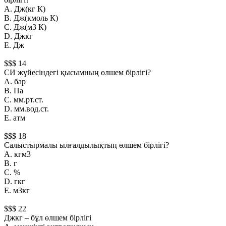
А. Дж(кг К)
B. Дж(кмоль К)
С. Дж(м3 К)
D. Джкг
Е. Дж
$$$ 14
СИ жүйесiндегi қысымның өлшем бiрлiгi?
А. бар
B. Па
С. мм.рт.ст.
D. мм.вод.ст.
Е. атм
$$$ 18
Салыстырмалы ылғалдылықтың өлшем бiрлiгi?
А. кгм3
B. г
С. %
D. гкг
Е. м3кг
$$$ 22
Джкг – бұл өлшем бірлігі