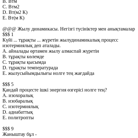
B. Втм
С. Втм2
D. Вт(м2 К)
Е. Вт(м К)
@@@ Жылу динамикасы. Негiзгi түсiнiктер мен анықтамалар
$$$ 1
Күйi ... тұрақты ... жүретiн жылудинамикалық процесс
изотермиялық деп аталады.
А. айналады өртамен жылу алмаспай жүретiн
B. тұрақты көлемде
С. тұрақты қысымда
D. тұрақты температурада
Е. жылусыйымдылығы нолге тең жағдайда
$$$ 5
Қандай процесте iшкi энергия өзгерiсi нолге тең?
А. изохоралық
B. изобаралық
С. изотермиялық
D. адиабаттық
Е. политропты
$$$ 9
Жаныштау бұл -