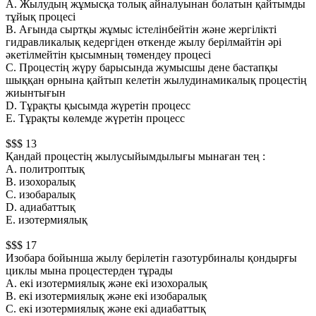
А. Жылудың жұмысқа толық айналуынан болатын қайтымды
тұйық процесi
B. Ағында сыртқы жұмыс iстелiнбейтiн және жергiлiктi
гидравликалық кедергiден өткенде жылу берiлмайтiн әрi
әкетiлмейтiн қысымның төмендеу процесi
С. Процестiң жүру барысында жумысшы дене бастапқы
шыққан өрнына қайтып келетiн жылудинамикалық процестiң
жиынтығын
D. Тұрақты қысымда жүретiн процесс
Е. Тұрақты көлемде жүретiн процесс
$$$ 13
Қандай процестiң жылусыйымдылығы мынаған тең :
А. политроптық
B. изохоралық
С. изобаралық
D. адиабаттық
Е. изотермиялық
$$$ 17
Изобара бойынша жылу берiлетiн газотурбиналы қондырғы
циклы мына процестерден тұрады
А. екi изотермиялық және екi изохоралық
B. екi изотермиялық және екi изобаралық
С. екi изотермиялық және екi адиабаттық