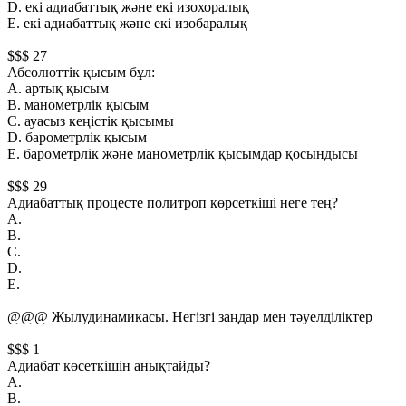
D. екi адиабаттық және екi изохоралық
Е. екi адиабаттық және екi изобаралық
$$$ 27
Абсолюттiк қысым бұл:
А. артық қысым
В. манометрлiк қысым
С. ауасыз кеңiстiк қысымы
D. барометрлiк қысым
Е. барометрлiк және манометрлiк қысымдар қосындысы
$$$ 29
Адиабаттық процесте политроп көрсеткiшi неге тең?
А.
В.
С.
D.
Е.
@@@ Жылудинамикасы. Негiзгi заңдар мен тәуелдiлiктер
$$$ 1
Адиабат көсеткiшiн анықтайды?
А.
B.