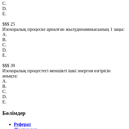
С.
D.
Е.
$$$ 25
Изохоралық процеске арналған жылудинамикасының 1 заңы:
А.
В.
С.
D.
Е.
$$$ 39
Изохоралық процестегi меншiктi iшкi энергия өзгiрiсiн
анықта:
А.
B.
С.
D.
Е.
Бөлімдер
Реферат