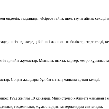
н өңделіп, талданады. Әсіресе тайга, шөл, таулы аймақ секілді
ер негізінде жердің бейнесі және оның бөліктері зерттеледі, ке
летін арнайы жұмыстар. Мысалы: шахта, карьер, метро құрылыст
жұмыстар. Соңғы жылдары бұл бағыттың маңызы артып келеді.
сәйкес
1992 жылғы 10 қаңтарда
Министрлер кабинеті жанынан
Ге
афиялық-геодезиялық жұмыстардың материалдары сақталады.