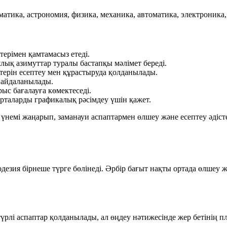
тика, астрономия, физика, механика, автоматика, электроника,
терімен қамтамасыз етеді.
ық азимуттар туралы бастапқы мәлімет береді.
терін есептеу мен құрастыруда қолданылады.
пайдаланылады.
с бағалауға көмектеседі.
арталарды графикалық рәсімдеу үшін қажет.
емі жаңарып, заманауи аспаптармен өлшеу және есептеу әдісте
езия бірнеше түрге бөлінеді. Әрбір бағыт нақты ортада өлшеу ж
үрлі аспаптар қолданылады, ал өңдеу нәтижесінде жер бетінің п