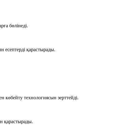
рға бөлінеді.
ын есептерді қарастырады.
ен көбейту технологиясын зерттейді.
ін қарастырады.