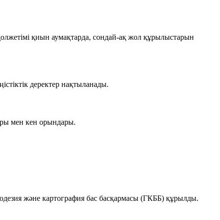
 қолжетімі қиын аумақтарда, сондай-ақ жол құрылыстарын
ңістіктік деректер нақтыланады.
ары мен кен орындары.
одезия және картография бас басқармасы (ГКББ)
құрылды.