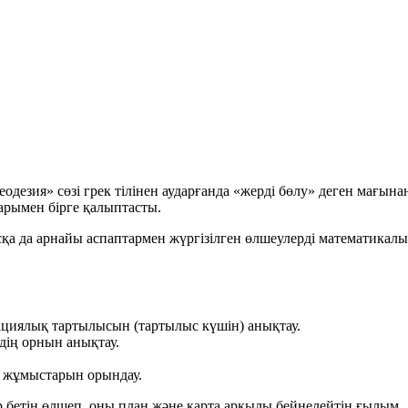
одезия» сөзі грек тілінен аударғанда «жерді бөлу» деген мағын
арымен бірге қалыптасты.
сқа да арнайы аспаптармен жүргізілген өлшеулерді математика
ациялық тартылысын (тартылыс күшін) анықтау.
рдің орнын анықтау.
у жұмыстарын орындау.
р бетін өлшеп, оны
план
және
карта
арқылы бейнелейтін ғылым.