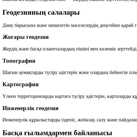
Геодезияның салалары
Даму барысына және шешілетін мәселелердің деңгейіне қарай 
Жоғары геодезия
Жердің және басқа планеталардың
пішіні
мен
көлемін
зерттейді
Топография
Шағын аумақтарды түсіру әдістерін және олардың бейнесін планд
Картография
Үлкен территорияларды картаға түсіру әдістерін, карталарды қ
Инженерлік геодезия
Инженерлік құрылыстарды ізденіс, жобалау, салу және пайдал
Басқа ғылымдармен байланысы