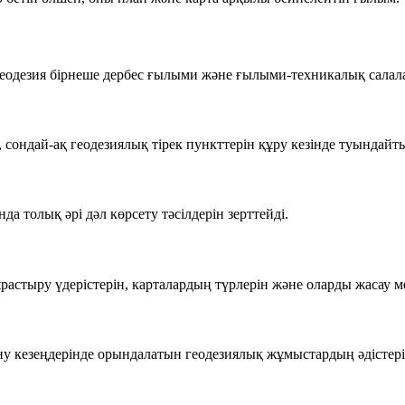
геодезия бірнеше дербес ғылыми және ғылыми-техникалық салала
, сондай-ақ геодезиялық тірек пункттерін құру кезінде туындайт
а толық әрі дәл көрсету тәсілдерін зерттейді.
ұрастыру үдерістерін, карталардың түрлерін және оларды жасау м
ану кезеңдерінде орындалатын геодезиялық жұмыстардың әдістер