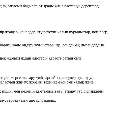
рдың сапасын бақылап отырады және бастапқы деректерді
ір жолдар, каналдар, гидротехникалық құрылыстар, көпірлер,
у, барлау және өндіру жұмыстарында, сондай-ақ нысандардың
лық жұмыстардың әдістерін қарастыратын сала.
стерін жерге шығару үшін арнайы өлшеулер орындау.
наласуын жинау; жобаны техника-экономикалық және
ішіні мен көлемін қамтамасыз ету; атқару түсірісі арқылы
ау; тербелу мен шөгуді бақылау.