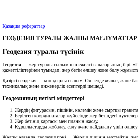
Қазақша рефераттар
ГЕОДЕЗИЯ ТУРАЛЫ ЖАЛПЫ МАҒЛҮМАТТАР
Геодезия туралы түсінік
Геодезия — жер туралы ғылымның ежелгі салаларының бірі. «Ге
қажеттіліктерінен туындап, жер бетін өлшеу және бөлу жұмыст
Қазіргі геодезия — көп қырлы ғылым. Ол геодезиялық және ба
техникалық және инженерлік есептерді шешеді.
Геодезияның негізгі міндеттері
Жердің фигурасын, пішінін, көлемін және сыртқы гравит
Берілген координаталар жүйесінде жер бетіндегі нүктеле
Жер бетінің картасы мен планын жасау.
Құрылыстарды жобалау, салу және пайдалану үшін өлше
Жалпы алғанда, геодезия пәні —
Жердің пішінін
зерттейтін, же