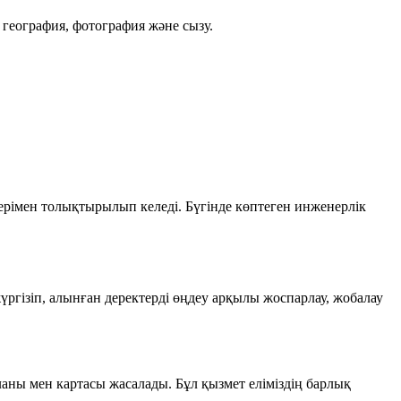
 география, фотография және сызу.
рімен толықтырылып келеді. Бүгінде көптеген инженерлік
үргізіп, алынған деректерді өңдеу арқылы жоспарлау, жобалау
ланы мен картасы жасалады. Бұл қызмет еліміздің барлық