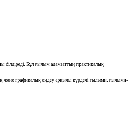
аны білдіреді. Бұл ғылым адамзаттың практикалық
лық және графикалық өңдеу арқылы күрделі ғылыми, ғылыми-