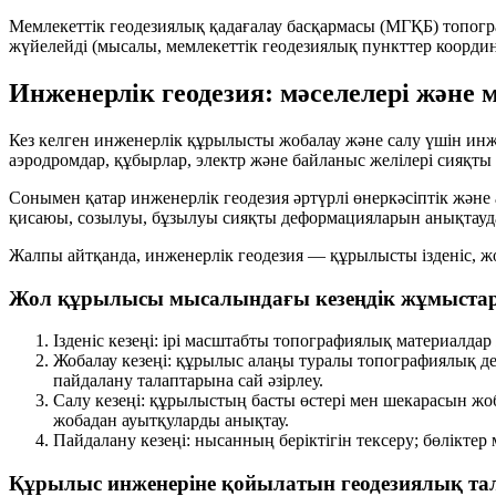
Мемлекеттік геодезиялық қадағалау басқармасы (МГҚБ)
топогр
жүйелейді (мысалы, мемлекеттік геодезиялық пункттер коорди
Инженерлік геодезия: мәселелері және
Кез келген инженерлік құрылысты жобалау және салу үшін инж
аэродромдар, құбырлар, электр және байланыс желілері сияқт
Сонымен қатар инженерлік геодезия әртүрлі өнеркәсіптік және
қисаюы, созылуы, бұзылуы
сияқты деформацияларын анықтауда
Жалпы айтқанда, инженерлік геодезия — құрылысты
ізденіс
,
ж
Жол құрылысы мысалындағы кезеңдік жұмыста
Ізденіс кезеңі:
ірі масштабты топографиялық материалдар 
Жобалау кезеңі:
құрылыс алаңы туралы топографиялық де
пайдалану талаптарына сай әзірлеу.
Салу кезеңі:
құрылыстың басты өстері мен шекарасын жобам
жобадан ауытқуларды анықтау.
Пайдалану кезеңі:
нысанның беріктігін тексеру; бөліктер
Құрылыс инженеріне қойылатын геодезиялық та