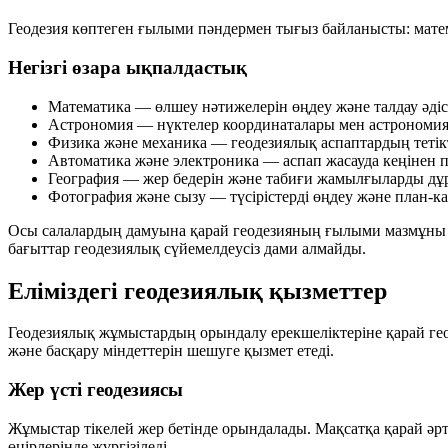
Геодезия көптеген ғылыми пәндермен тығыз байланысты: матема
Негізгі өзара ықпалдастық
Математика
— өлшеу нәтижелерін өңдеу және талдау әдіс
Астрономия
— нүктелер координаталары мен астрономиял
Физика және механика
— геодезиялық аспаптардың тетік
Автоматика және электроника
— аспап жасауда кеңінен 
География
— жер бедерін және табиғи жамылғыларды дұры
Фотография және сызу
— түсірістерді өңдеу және план-к
Осы салалардың дамуына қарай геодезияның ғылыми мазмұны үн
бағыттар геодезиялық сүйемелдеусіз дами алмайды.
Еліміздегі геодезиялық қызметтер
Геодезиялық жұмыстардың орындалу ерекшеліктеріне қарай геод
және басқару міндеттерін шешуге қызмет етеді.
Жер үсті геодезиясы
Жұмыстар тікелей жер бетінде орындалады. Мақсатқа қарай әрт
өңірлерінде жүргізіледі.