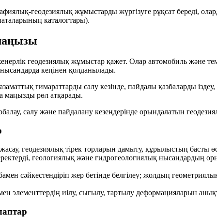
афиялық-геодезиялық жұмыстарды жүргізуге рұқсат береді, ола
наталарының каталогтары).
 маңызы
енерлік геодезиялық жұмыстар қажет. Олар автомобиль және тем
ы нысандарда кеңінен қолданылады.
 азаматтық ғимараттарды салу кезінде, пайдалы қазбаларды ізде
 маңызды рөл атқарады.
обалау
,
салу
және
пайдалану
кезеңдерінде орындалатын геодезия
р
жасау, геодезиялық тірек торларын дамыту, құрылыстың басты ө
ректерді, геологиялық және гидрогеологиялық нысандардың ор
ен сәйкестендіріп жер бетінде белгілеу; жолдың геометриялық п
 мен элементтердің иілу, сығылу, тартылу деформацияларын анықт
лаптар