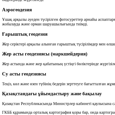
Аэрогеодезия
Ұшақ арқылы әуеден түсірілген фотосуреттер арнайы аспаптарме
жобалауда және орман шаруашылығында тиімді.
Ғарыштық геодезия
Жер серіктері арқылы алынған ғарыштық түсірілімдер мен өлшемд
Жер асты геодезиясы (маркшейдерия)
Жер астында және жер қабатының үстіңгі бөліктерінде жүргізі
Су асты геодезиясы
Теңіз, көл және өзен түбінің бедерін зерттеуге бағытталған 
Қазақстандағы ұйымдастыру және бақылау
Қазақстан Республикасында Министрлер кабинеті қаулысына 
ГКББ құрамында
орталық картография қоры
бар, онда картогр