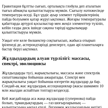
Гравитация бұлтты сығып, орталықта
глобула
деп аталатын
тығыз аймақты қалыптастыруы мүмкін. Сығылу нәтижесінде
температура өседі. Бұл үрдіс ауыр элемент түйіршіктерінің
пайда болуымен қатар жүруі ықтимал. Жоғары температуралы
қабаттарда әртүрлі қосылыстар мен жеңіл элементтер түзіліп,
кейін газды диск ішінде сақина тәрізді құрылымдар
қалыптастыруы мүмкін.
Уақыт өте келе бөлшектер соқтығысып, жабыса отырып
іріленеді де, астероидтәрізді денелерге, одан әрі планеталарға
бастау беруі ықтимал.
Жұлдыздардың алуан түрлілігі: массасы,
спектрі, эволюциясы
Жұлдыздарды түсі, жарықтылығы, массасы және спектрлік
сипаттамалары бойынша ажыратады. Спектрі мен
жарықтылығы уақыт бойынша өзгеретін жұлдыздар да бар.
Сондай-ақ жас жұлдыздық ассоциациялар (жасы шамамен 10
млн жылдан аспайтын топтар) кездеседі.
Кей жағдайларда аса жаңа жұлдыздар (супернова) пайда
болып, тұмандықтардың — газ шоғырларының —
қалыптасуына ықпал етеді. Дегенмен жұлдыздардың негізгі