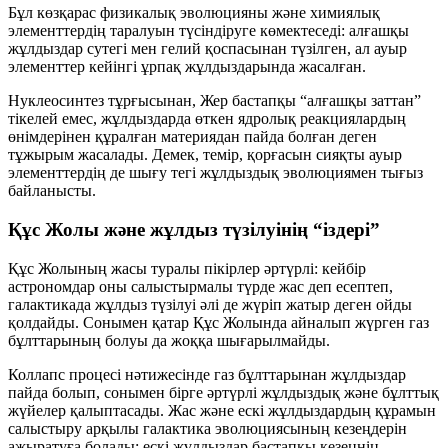
Бұл көзқарас физикалық эволюцияны және химиялық
элементтердің таралуын түсіндіруге көмектеседі: алғашқы
жұлдыздар сутегі мен гелий қоспасынан түзілген, ал ауыр
элементтер кейінгі ұрпақ жұлдыздарында жасалған.
Нуклеосинтез тұрғысынан, Жер бастапқы “алғашқы заттан”
тікелей емес, жұлдыздарда өткен ядролық реакциялардың
өнімдерінен құралған материядан пайда болған деген
тұжырым жасалады. Демек, темір, қорғасын сияқты ауыр
элементтердің де шығу тегі жұлдыздық эволюциямен тығыз
байланысты.
Құс Жолы және жұлдыз түзілуінің “іздері”
Құс Жолының жасы туралы пікірлер әртүрлі: кейбір
астрономдар оны салыстырмалы түрде жас деп есептеп,
галактикада жұлдыз түзілуі әлі де жүріп жатыр деген ойды
қолдайды. Сонымен қатар Құс Жолында айналып жүрген газ
бұлттарының болуы да жоққа шығарылмайды.
Коллапс процесі нәтижесінде газ бұлттарынан жұлдыздар
пайда болып, сонымен бірге әртүрлі жұлдыздық және бұлттық
жүйелер қалыптасады. Жас және ескі жұлдыздардың құрамын
салыстыру арқылы галактика эволюциясының кезеңдерін
ажыратуға болады: ескі жұлдыздар бастапқы кезеңнің