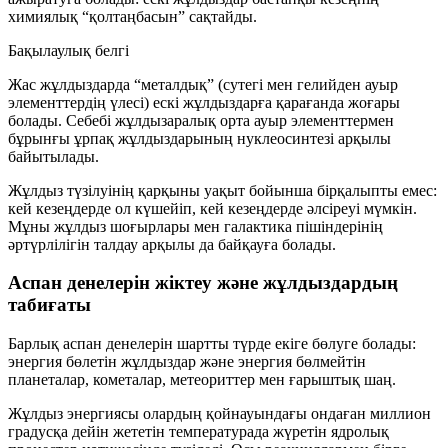
химиялық “қолтаңбасын” сақтайды.
Бақылаулық белгі
Жас жұлдыздарда “металдық” (сутегі мен гелийден ауыр
элементтердің үлесі) ескі жұлдыздарға қарағанда жоғары
болады. Себебі жұлдызаралық орта ауыр элементтермен
бұрынғы ұрпақ жұлдыздарының нуклеосинтезі арқылы
байытылады.
Жұлдыз түзілуінің қарқыны уақыт бойынша бірқалыпты емес:
кей кезеңдерде ол күшейіп, кей кезеңдерде әлсіреуі мүмкін.
Мұны жұлдыз шоғырлары мен галактика пішіндерінің
әртүрлілігін талдау арқылы да байқауға болады.
Аспан денелерін жіктеу және жұлдыздардың
табиғаты
Барлық аспан денелерін шартты түрде екіге бөлуге болады:
энергия бөлетін
жұлдыздар және
энергия бөлмейтін
планеталар, кометалар, метеориттер мен ғарыштық шаң.
Жұлдыз энергиясы олардың қойнауындағы ондаған миллион
градусқа дейін жететін температурада жүретін ядролық