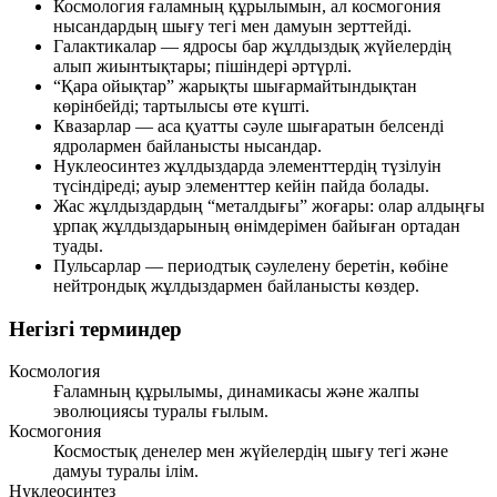
Космология ғаламның құрылымын, ал космогония
нысандардың шығу тегі мен дамуын зерттейді.
Галактикалар — ядросы бар жұлдыздық жүйелердің
алып жиынтықтары; пішіндері әртүрлі.
“Қара ойықтар” жарықты шығармайтындықтан
көрінбейді; тартылысы өте күшті.
Квазарлар — аса қуатты сәуле шығаратын белсенді
ядролармен байланысты нысандар.
Нуклеосинтез жұлдыздарда элементтердің түзілуін
түсіндіреді; ауыр элементтер кейін пайда болады.
Жас жұлдыздардың “металдығы” жоғары: олар алдыңғы
ұрпақ жұлдыздарының өнімдерімен байыған ортадан
туады.
Пульсарлар — периодтық сәулелену беретін, көбіне
нейтрондық жұлдыздармен байланысты көздер.
Негізгі терминдер
Космология
Ғаламның құрылымы, динамикасы және жалпы
эволюциясы туралы ғылым.
Космогония
Космостық денелер мен жүйелердің шығу тегі және
дамуы туралы ілім.
Нуклеосинтез