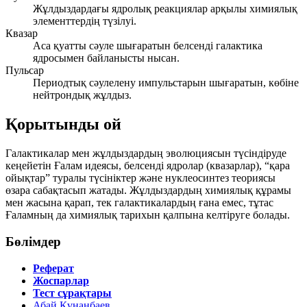
Жұлдыздардағы ядролық реакциялар арқылы химиялық
элементтердің түзілуі.
Квазар
Аса қуатты сәуле шығаратын белсенді галактика
ядросымен байланысты нысан.
Пульсар
Периодтық сәулелену импульстарын шығаратын, көбіне
нейтрондық жұлдыз.
Қорытынды ой
Галактикалар мен жұлдыздардың эволюциясын түсіндіруде
кеңейетін Ғалам идеясы, белсенді ядролар (квазарлар), “қара
ойықтар” туралы түсініктер және нуклеосинтез теориясы
өзара сабақтасып жатады. Жұлдыздардың химиялық құрамы
мен жасына қарап, тек галактикалардың ғана емес, тұтас
Ғаламның да химиялық тарихын қалпына келтіруге болады.
Бөлімдер
Реферат
Жоспарлар
Тест сұрақтары
Абай Құнанбаев