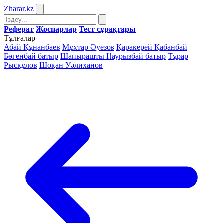
Zharar
.kz
Реферат
Жоспарлар
Тест сұрақтары
Тұлғалар
Абай Құнанбаев
Мұхтар Әуезов
Қаракерей Қабанбай
Бөгенбай батыр
Шапырашты Наурызбай батыр
Тұрар
Рысқұлов
Шоқан Уәлиханов