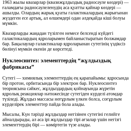
1963 жылы квазарлар (квазижұлдыздық радиосәуле көздері) —
ғаламдағы радиосәулеленудің аса қуатты қайнар көздері —
ашылды. Олардың жарық қуаты галактикалардың жарығынан
жүздеген есе артық, ал өлшемдері одан әлдеқайда кіші болуы
мүмкін.
Квазарларды жаңадан түзілген немесе белсенді күйдегі
галактикалардың ядроларымен байланыстыратын болжамдар
бар. Бақылаулар галактикалар ядроларынан сутегінің үздіксіз
бөлінуі мүмкін екенін де көрсетеді.
Нуклеосинтез: элементтердің “жұлдыздық
фабрикасы”
Сутегі — химиялық элементтердің ең қарапайымы: ядросында
бір протон, орбитасында бір электрон бар. Нуклеосинтез
теориясына сәйкес, жұлдыздардың қойнауында жүретін
ядролық реакциялар нәтижесінде сутегіден күрделі атомдар
түзіледі. Жұлдыз массасы неғұрлым үлкен болса, соғұрлым
күрделірек элементтер пайда бола алады.
Мысалы, Күн тәрізді жұлдыздар негізінен сутегіні
гелийге
айналдырады, ал аса ірі жұлдыздар тірі ағзалар үшін негізгі
элементтердің бірі —
көміртегін
түзе алады.