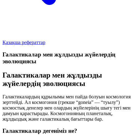
Қазақша рефераттар
Галактикалар мен жұлдызды жүйелердің
эволюциясы
Галактикалар мен жұлдызды
жүйелердің эволюциясы
Галактикалардың құрылымы мен пайда болуын космология
зерттейді. Ал космогония (грекше
“goneia”
— “туылу”)
космостық денелер мен олардың жүйелерінің шығу тегі мен
дамуын қарастырады. Космогонияның планеталық,
жұлдыздық және галактикалық бағыттары бар.
Галактикалар дегеніміз не?