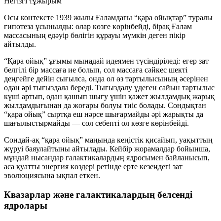
Негізгі тұжырым
Осы контексте 1939 жылы Ғаламдағы “қара ойықтар” туралы
гипотеза ұсынылды: олар көзге көрінбейді, бірақ Ғалам
массасының едәуір бөлігін құрауы мүмкін деген пікір
айтылды.
“Қара ойық” ұғымы мынадай идеямен түсіндіріледі: егер зат
белгілі бір массаға ие болып, сол массаға сәйкес шекті
деңгейге дейін сығылса, онда ол өз тартылысының әсерінен
одан әрі тығыздала береді. Тығыздалу үдеген сайын тартылыс
күші артып, одан қашып шығу үшін қажет жылдамдық жарық
жылдамдығынан да жоғары болуы тиіс болады. Сондықтан
“қара ойық” сыртқа еш нәрсе шығармайды әрі жарықты да
шағылыстырмайды — сол себепті ол көзге көрінбейді.
Сондай-ақ “қара ойық” маңында кеңістік қисайып, уақыттың
жүруі баяулайтыны айтылады. Кейбір жорамалдар бойынша,
мұндай нысандар галактикалардың ядросымен байланысып,
аса қуатты энергия көздері ретінде ерте кезеңдегі зат
эволюциясына ықпал еткен.
Квазарлар және галактикалардың белсенді
ядролары