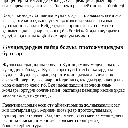
процестер нәтижесінде түзіледі. Осы реакциялармен бірге
өзара әрекеттесуі өте әлсіз бөлшектер —
нейтрино
— бөлінеді.
Қазіргі көзқарас бойынша жұлдыздар — плазмадан, яғни аса
тығыз, өте ыстық және үнемі қозғалыста болатын газдан
тұратын нысандар. Кейде қуатты процестер затты үлкен
қашықтыққа лақтырып, оның бір бөлігі қайтадан жұлдызға
түсуі, ал қалғаны кеңістікке таралуы мүмкін.
Жұлдыздардың пайда болуы: протожұлдыздық
бұлттар
Жұлдыздардың пайда болуын Күннің түзілу моделі арқылы
түсіндіруге болады. Күн — сары түсті, негізгі қатардағы
жұлдыз. Жұлдыздардың түрі өте көп: қызыл алыптар, ақ
ергежейлілер, пульсарлар, нейтрондық жұлдыздар, квазарлар,
қара ойықтар және т.б. Бұл нысандардың эволюциялық
жолдары әртүрлі болғанымен, бастапқы кезеңдер көбіне ұқсас
механизмдерге сүйенеді.
Галактикалардың әсер ету аймақтарында жұлдызаралық зат
жиі шоғырланады. Мұндай шоғырлар
протожұлдыздық
бұлттар
деп аталады. Олар негізінен сутегі мен аз мөлшердегі
гелий қоспасынан және ауыр элементтердің ұсақ
бөлшектерінен тұрады.