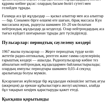
құрамы көбіне ұқсас: олардың басым бөлігі
сутегі
мен
гелийден
тұрады.
Ғаламда аса ірі жұлдыздар — қызыл алыптар мен аса алыптар
— бар. Сонымен бірге өлшемі өте шағын, бірақ массасы Күн
массасына жуық, радиусы шамамен 10–20 км болатын
нейтрондық жұлдыздар
да кездеседі. Олар нейтрондардың аса
тығыз күйдегі шоғырынан тұрады деп түсіндіріледі.
Пульсарлар: периодтық сәулелену көздері
1967 жылы пульсарлар — Жерге периодтық түрде келіп
жететін радио-оптикалық, рентген және гамма сәулелерінің
ғарыштық көздері — ашылды. Радиопульсарлар көбіне тез
айналатын нейтрондық жұлдыздармен байланыстырылады;
олардың импульс периодтары шамамен
0,03–4 секунд
аралығында болуы мүмкін.
Қосарланған жүйелерде бір жұлдыздан екіншісіне заттың ағуы
(аккреция) да ерекше құбылыстарға әкелуі ықтимал, алайда
бұл тақырып кеңірек қарастыруды қажет етеді.
Қысқаша қорытынды