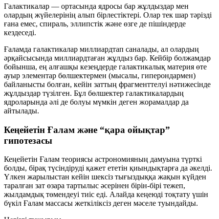
Галактикалар — ортасында ядросы бар жұлдыздар мен
олардың жүйелерінің алып бірлестіктері. Олар тек шар тәрізді
ғана емес,
спираль
,
эллипстік
және өзге де пішіндерде
кездеседі.
Ғаламда галактикалар миллиардтап саналады, ал олардың
әрқайсысында миллиардтаған жұлдыз бар. Кейбір болжамдар
бойынша, ең алғашқы кезеңдерде галактикалық материя өте
ауыр элементар бөлшектермен (мысалы, гиперондармен)
байланысты болған, кейін заттың фрагменттелуі нәтижесінде
жұлдыздар түзілген. Бұл бөлшектер галактикалардың
ядроларында әлі де болуы мүмкін деген жорамалдар да
айтылады.
Кеңейетін Ғалам және “қара ойықтар”
гипотезасы
Кеңейетін Ғалам теориясы астрономияның дамуына түрткі
болды, бірақ түсіндіруді қажет ететін қиындықтарға да әкелді.
Үлкен жарылыстан кейін шексіз тығыздыққа жақын күйден
таралған зат өзара тартылыс әсерінен бірін-бірі тежеп,
жылдамдық төмендеуі тиіс еді. Алайда кеңеюді тоқтату үшін
бүкіл Ғалам массасы жеткіліксіз деген мәселе туындайды.