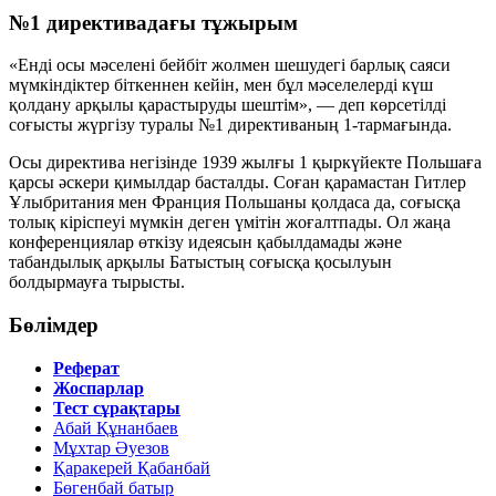
№1 директивадағы тұжырым
«Енді осы мәселені бейбіт жолмен шешудегі барлық саяси
мүмкіндіктер біткеннен кейін, мен бұл мәселелерді күш
қолдану арқылы қарастыруды шештім», — деп көрсетілді
соғысты жүргізу туралы №1 директиваның 1-тармағында.
Осы директива негізінде 1939 жылғы 1 қыркүйекте Польшаға
қарсы әскери қимылдар басталды. Соған қарамастан Гитлер
Ұлыбритания мен Франция Польшаны қолдаса да, соғысқа
толық кіріспеуі мүмкін деген үмітін жоғалтпады. Ол жаңа
конференциялар өткізу идеясын қабылдамады және
табандылық арқылы Батыстың соғысқа қосылуын
болдырмауға тырысты.
Бөлімдер
Реферат
Жоспарлар
Тест сұрақтары
Абай Құнанбаев
Мұхтар Әуезов
Қаракерей Қабанбай
Бөгенбай батыр