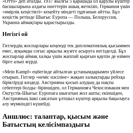
«Отто» деп аталды. 1937 жылғы 5 қарашада ол қарулы күштер
басшыларына алдағы ниеттерін ашық жеткізіп, Германия үшін
«өмірлік кеңістікті» кеңейту міндеті тұрғанын айтты. Бұл
кеңістік ретінде Шығыс Еуропа — Польша, Белоруссия,
Украина аймақтары қарастырылды.
Негізгі ой
Гитлердің жоспарлары кеңеюді тек дипломатиялық қысыммен
емес, ауқымды соғыс арқылы жүзеге асыруға негізделді. Бұл
жоспарлар аймақ халқы үшін жаппай қырғын қаупін де өзімен
бірге алып жүрді.
«Mein Kampf» еңбегінде айтылған ұстанымдарымен үйлесе
отырып, Гитлер «неміс нәсіліне» жақын халықтарды рейхқа
біріктіруді көздеді. Австрияны қосып алудың да нақты
себептері болды: біріншіден, ол Германияға Чехословакия мен
Оңтүстік-Шығыс Еуропаға шығатын жол ашты; екіншіден,
Австрияның ішкі саясатын ұлтшыл күштер арқылы бақылауға
алу мүмкіндігі күшейді.
Аншлюс: талаптар, қысым және
Батыстың келісімпаздығы