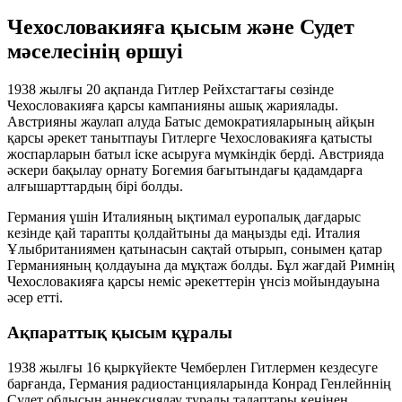
Чехословакияға қысым және Судет
мәселесінің өршуі
1938 жылғы 20 ақпанда Гитлер Рейхстагтағы сөзінде
Чехословакияға қарсы кампанияны ашық жариялады.
Австрияны жаулап алуда Батыс демократияларының айқын
қарсы әрекет танытпауы Гитлерге Чехословакияға қатысты
жоспарларын батыл іске асыруға мүмкіндік берді. Австрияда
әскери бақылау орнату Богемия бағытындағы қадамдарға
алғышарттардың бірі болды.
Германия үшін Италияның ықтимал еуропалық дағдарыс
кезінде қай тарапты қолдайтыны да маңызды еді. Италия
Ұлыбританиямен қатынасын сақтай отырып, сонымен қатар
Германияның қолдауына да мұқтаж болды. Бұл жағдай Римнің
Чехословакияға қарсы неміс әрекеттерін үнсіз мойындауына
әсер етті.
Ақпараттық қысым құралы
1938 жылғы 16 қыркүйекте Чемберлен Гитлермен кездесуге
барғанда, Германия радиостанцияларында Конрад Генлейннің
Судет облысын аннексиялау туралы талаптары кеңінен