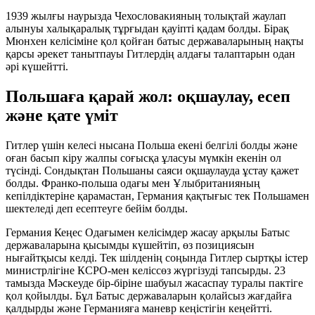
1939 жылғы наурызда Чехословакияның толықтай жаулап
алынуы халықаралық тұрғыдан қауіпті қадам болды. Бірақ
Мюнхен келісіміне қол қойған батыс державаларының нақты
қарсы әрекет танытпауы Гитлердің алдағы талаптарын одан
әрі күшейтті.
Польшаға қарай жол: оқшаулау, есеп
және қате үміт
Гитлер үшін келесі нысана Польша екені белгілі болды және
оған басып кіру жалпы соғысқа ұласуы мүмкін екенін ол
түсінді. Сондықтан Польшаны саяси оқшаулауда ұстау қажет
болды. Франко-польша одағы мен Ұлыбританияның
кепілдіктеріне қарамастан, Германия қақтығыс тек Польшамен
шектеледі деп есептеуге бейім болды.
Германия Кеңес Одағымен келісімдер жасау арқылы Батыс
державаларына қысымды күшейтіп, өз позициясын
нығайтқысы келді. Тек шілденің соңында Гитлер сыртқы істер
министрлігіне КСРО-мен келіссөз жүргізуді тапсырды. 23
тамызда Мәскеуде бір-біріне шабуыл жасаспау туралы пактіге
қол қойылды. Бұл Батыс державаларын қолайсыз жағдайға
қалдырды және Германияға маневр кеңістігін кеңейтті.