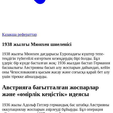
Қазақша рефераттар
1938 жылғы Мюнхен шиеленісі
1938 жылғы Мюнхен дағдарысы Еуропадағы күштер тепе-
теңдігін түбегейлі өзгерткен кезеңдердің бірі болды. Бұл
үдеріс бір күнде басталған жоқ: 1936 жылдан бастап Германия
басшылығы Австрияны басып алу жоспарын дайындап, кейін
оны Чехословакияға қысым жасау және соғысқа қарай бет алу
үшін тірекке айналдырды.
Австрияға бағытталған жоспарлар
және «өмірлік кеңістік» идеясы
1936 жылы Адольф Гитлер германдық бас штабқа Австрияны
оккупациялау жоспарын әзірлеуді бұйырды. Бұл операция