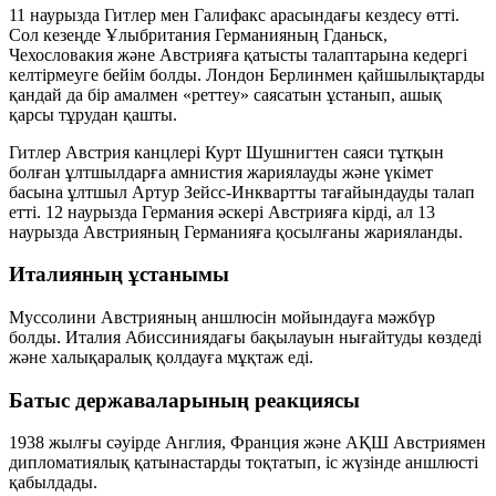
11 наурызда Гитлер мен Галифакс арасындағы кездесу өтті.
Сол кезеңде Ұлыбритания Германияның Гданьск,
Чехословакия және Австрияға қатысты талаптарына кедергі
келтірмеуге бейім болды. Лондон Берлинмен қайшылықтарды
қандай да бір амалмен «реттеу» саясатын ұстанып, ашық
қарсы тұрудан қашты.
Гитлер Австрия канцлері Курт Шушнигтен саяси тұтқын
болған ұлтшылдарға амнистия жариялауды және үкімет
басына ұлтшыл Артур Зейсс-Инквартты тағайындауды талап
етті. 12 наурызда Германия әскері Австрияға кірді, ал 13
наурызда Австрияның Германияға қосылғаны жарияланды.
Италияның ұстанымы
Муссолини Австрияның аншлюсін мойындауға мәжбүр
болды. Италия Абиссиниядағы бақылауын нығайтуды көздеді
және халықаралық қолдауға мұқтаж еді.
Батыс державаларының реакциясы
1938 жылғы сәуірде Англия, Франция және АҚШ Австриямен
дипломатиялық қатынастарды тоқтатып, іс жүзінде аншлюсті
қабылдады.