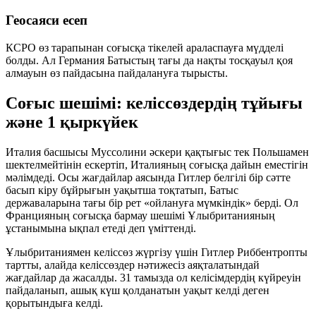
Геосаяси есеп
КСРО өз тарапынан соғысқа тікелей араласпауға мүдделі
болды. Ал Германия Батыстың тағы да нақты тосқауыл қоя
алмауын өз пайдасына пайдалануға тырысты.
Соғыс шешімі: келіссөздердің тұйығы
және 1 қыркүйек
Италия басшысы Муссолини әскери қақтығыс тек Польшамен
шектелмейтінін ескертіп, Италияның соғысқа дайын еместігін
мәлімдеді. Осы жағдайлар аясында Гитлер белгілі бір сәтте
басып кіру бұйрығын уақытша тоқтатып, Батыс
державаларына тағы бір рет «ойлануға мүмкіндік» берді. Ол
Францияның соғысқа бармау шешімі Ұлыбританияның
ұстанымына ықпал етеді деп үміттенді.
Ұлыбританиямен келіссөз жүргізу үшін Гитлер Риббентропты
тартты, алайда келіссөздер нәтижесіз аяқталатындай
жағдайлар да жасалды. 31 тамызда ол келісімдердің күйреуін
пайдаланып, ашық күш қолданатын уақыт келді деген
қорытындыға келді.