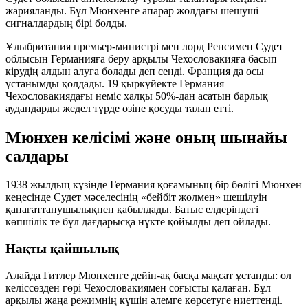
жарияланды. Бұл Мюнхенге апарар жолдағы шешуші
сигналдардың бірі болды.
Ұлыбритания премьер-министрі мен лорд Ренсимен Судет
облысын Германияға беру арқылы Чехословакияға басып
кірудің алдын алуға болады деп сенді. Франция да осы
ұстанымды қолдады. 19 қыркүйекте Германия
Чехословакиядағы неміс халқы 50%-дан асатын барлық
аудандарды жедел түрде өзіне қосуды талап етті.
Мюнхен келісімі және оның шынайы
салдары
1938 жылдың күзінде Германия қоғамының бір бөлігі Мюнхен
кеңесінде Судет мәселесінің «бейбіт жолмен» шешілуін
қанағаттанушылықпен қабылдады. Батыс елдеріндегі
көпшілік те бұл дағдарысқа нүкте қойылды деп ойлады.
Нақты қайшылық
Алайда Гитлер Мюнхенге дейін-ақ басқа мақсат ұстанды: ол
келіссөзден гөрі Чехословакиямен соғысты қалаған. Бұл
арқылы жаңа режимнің күшін әлемге көрсетуге ниеттенді.