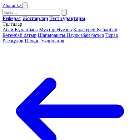
Zharar
.kz
Реферат
Жоспарлар
Тест сұрақтары
Тұлғалар
Абай Құнанбаев
Мұхтар Әуезов
Қаракерей Қабанбай
Бөгенбай батыр
Шапырашты Наурызбай батыр
Тұрар
Рысқұлов
Шоқан Уәлиханов