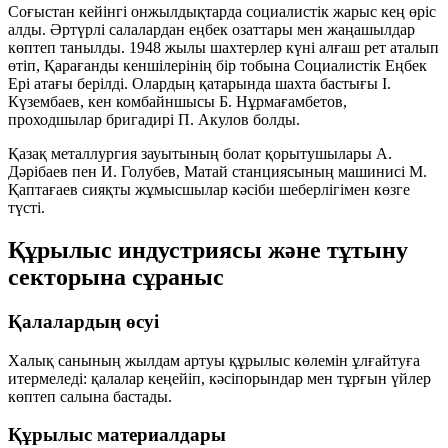
Соғыстан кейінгі онжылдықтарда социалистік жарыс кең өріс
алды. Әртүрлі салалардан еңбек озаттары мен жаңашылдар
көптеп танылды. 1948 жылы шахтерлер күні алғаш рет аталып
өтіп, Қарағанды кеншілерінің бір тобына Социалистік Еңбек
Ері атағы берілді. Олардың қатарында шахта бастығы І.
Күзембаев, кен комбайншысы Б. Нұрмағамбетов,
проходшылар бригадирі П. Акулов болды.
Қазақ металлургия зауытының болат қорытушылары А.
Дәрібаев пен И. Голубев, Матай станциясының машинисі М.
Қаптағаев сияқты жұмысшылар кәсіби шеберлігімен көзге
түсті.
Құрылыс индустриясы және тұтыну
секторына сұраныс
Қалалардың өсуі
Халық санының жылдам артуы құрылыс көлемін ұлғайтуға
итермеледі: қалалар кеңейіп, кәсіпорындар мен тұрғын үйлер
көптеп салына бастады.
Құрылыс материалдары