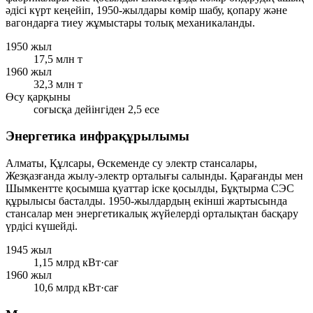
әдісі күрт кеңейіп, 1950-жылдары көмір шабу, қопару және
вагондарға тиеу жұмыстары толық механикаланды.
1950 жыл
17,5 млн т
1960 жыл
32,3 млн т
Өсу қарқыны
соғысқа дейінгіден 2,5 есе
Энергетика инфрақұрылымы
Алматы, Құлсары, Өскеменде су электр стансалары,
Жезқазғанда жылу-электр орталығы салынды. Қарағанды мен
Шымкентте қосымша қуаттар іске қосылды, Бұқтырма СЭС
құрылысы басталды. 1950-жылдардың екінші жартысында
стансалар мен энергетикалық жүйелерді орталықтан басқару
үрдісі күшейді.
1945 жыл
1,15 млрд кВт·сағ
1960 жыл
10,6 млрд кВт·сағ