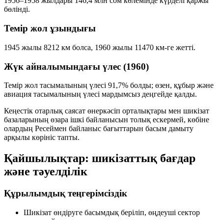
1956–1958 жылдары
146,4 млн сом
көлемінде күрделі қаржы
бөлінді.
Темір жол ұзындығы
1945 жылы
8212 км
болса, 1960 жылы
11470 км
-ге жетті.
Жүк айналымындағы үлес (1960)
Темір жол тасымалының үлесі
91,7%
болды; өзен, құбыр және
авиация тасымалының үлесі мардымсыз деңгейде қалды.
Кеңестік отарлық саясат өнеркәсіп орталықтары мен шикізат
базаларының өзара ішкі байланысын толық ескермей, көбіне
олардың Ресеймен байланыс бағыттарын басым дамыту
арқылы көрініс тапты.
Қайшылықтар: шикізаттық бағдар
және тәуелділік
Құрылымдық теңгерімсіздік
Шикізат өндіруге басымдық беріліп, өңдеуші сектор