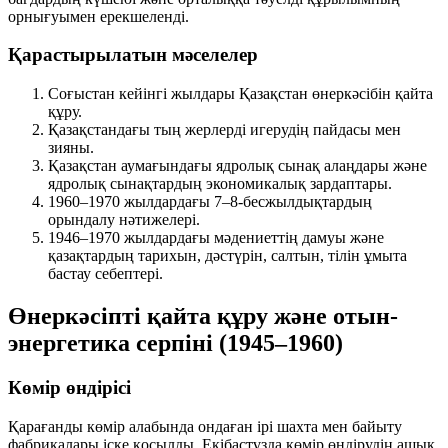
орнығуымен ерекшеленді.
Қарастырылатын мәселелер
Соғыстан кейінгі жылдары Қазақстан өнеркәсібін қайта
құру.
Қазақстандағы тың жерлерді игерудің пайдасы мен
зияны.
Қазақстан аумағындағы ядролық сынақ алаңдары және
ядролық сынақтардың экономикалық зардаптары.
1960–1970 жылдардағы 7–8-бесжылдықтардың
орындалу нәтижелері.
1946–1970 жылдардағы мәдениеттің дамуы және
қазақтардың тарихын, дәстүрін, салтын, тілін ұмыта
бастау себептері.
Өнеркәсіпті қайта құру және отын-
энергетика серпіні (1945–1960)
Көмір өндірісі
Қарағанды көмір алабында ондаған ірі шахта мен байыту
фабрикалары іске қосылды. Екібастұзда көмір өндірудің ашық