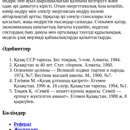
өндіріс пен ауыл шаруашылығын қалпына келтіруге және
одан әрі дамытуға кірісті. Отын-энергетикалық база кеңейіп,
көмір өндіру мен электр энергиясын өндіру көлемі
айтарлықтай артты; бірқатар ірі электр стансалары іске
қосылып, жаңа өндірістік нысандар салынды. Сонымен қатар,
экономиканың шикізаттық бағыты күшейіп, өңдеуші
сектордың баяу дамуы мен орталыққа тәуелді құрылымдық
модель ұзақ мерзімді қайшылықтарды қалыптастырды.
Әдебиеттер
Қазақ ССР тарихы. Бес томдық. 5-том. Алматы, 1984.
Қазақстан за 40 лет. Стат. сборник. Алматы, 1960.
Освоение целины — Великий подвиг партии и народа.
1974, №7; Вестник высшей школы. М., 1990, №7.
Тәтімов М. «Қазақ ұлтының қасіреті». Егемен
Қазақстан, 1996 ж. 18 сәуір; Қазақстан тарихы, 1994, №1.
Тоқаев Қ. «Семей — кешегі күннің жарасы. Семей —
ертеңге жүктелген аманат». Егемен Қазақстан, 1988 ж. 8
қыркүйек.
Бөлімдер
Реферат
Жоспарлар