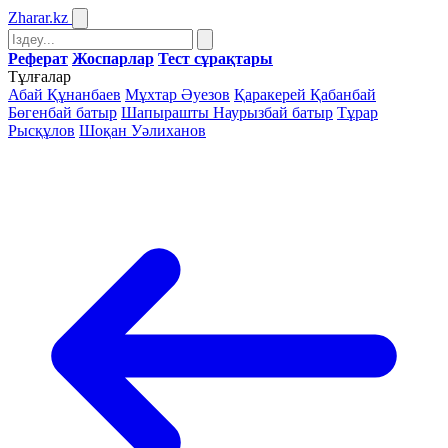
Zharar
.kz
Реферат
Жоспарлар
Тест сұрақтары
Тұлғалар
Абай Құнанбаев
Мұхтар Әуезов
Қаракерей Қабанбай
Бөгенбай батыр
Шапырашты Наурызбай батыр
Тұрар
Рысқұлов
Шоқан Уәлиханов