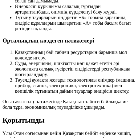
соған сай дамымады.
Өнеркәсіп құрылымы салалық тұрғыдан
әртараптанбады, өнімнің күрделенуі баяу жүрді.
Тұтыну тауарларын өндіретін «Б» тобына қарағанда,
өндіріс құралдарын шығаратын «А» тобы басым бағыт
ретінде сақталды.
Орталықтың көздеген нәтижелері
Қазақстанның бай табиғи ресурстарын барынша мол
көлемде игеру.
Суды, энергияны, шикізатты көп қажет ететін әрі
экологияға салмақ түсіретін өндірістерді республикада
шоғырландыру.
Тәуелді аумақта жоғары технологиялы өнімдер (машина,
прибор, станок, электроника, электротехника) мен
көпшілік тұтынатын дайын тауарлар өндірісін шектеу.
Осы саясаттың нәтижесінде Қазақстан табиғи байлыққа ие
бола тұра, экономикалық тәуелділікке ұшырады.
Қорытынды
Ұлы Отан соғысынан кейін Қазақстан бейбіт еңбекке көшіп,