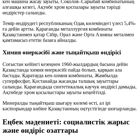
кен машина жасау зауыты, Соколов–Сарыбай комбинатының
алғашқы кезегі, Ақтөбе хром қоспалары зауыты тәрізді
өндірістер салынды.
Темір өндірудегі республиканың Одақ көлеміндегі үлесі
5,4%
-
ға дейін артты. Қарағанды металлургия комбинаты
Қазақстанмен қатар Сібір, Орал және Орта Азияны металмен
қамтамасыз ететін базаға айналды.
Химия өнеркәсібі және тыңайтқыш өндірісі
Соғыстан кейінгі кезеңнен 1960-жылдардың басына дейін
Қазақстанда химия өнеркәсібі пайда болып, қарқын ала
бастады. Қаратауда кен-химия комбинаты, Жамбылда
суперфосфат, Қостанайда жасанды талшық зауыттары
салынды. Қарағандыда синтетикалық каучук өндірісі дамыды,
Ақтөбеде хром қосылыстары зауыты кеңейтілді.
Минералды тыңайтқыш шығару көлемі өсті, ал ірі
кәсіпорындар көбіне Қазақстанның оңтүстігінде шоғырланды.
Еңбек мәдениеті: социалистік жарыс
және өндіріс озаттары