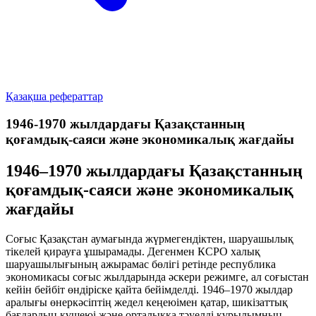
Қазақша рефераттар
1946-1970 жылдардағы Қазақстанның
қоғамдық-саяси және экономикалық жағдайы
1946–1970 жылдардағы Қазақстанның
қоғамдық-саяси және экономикалық
жағдайы
Соғыс Қазақстан аумағында жүрмегендіктен, шаруашылық
тікелей қирауға ұшырамады. Дегенмен КСРО халық
шаруашылығының ажырамас бөлігі ретінде республика
экономикасы соғыс жылдарында әскери режимге, ал соғыстан
кейін бейбіт өндіріске қайта бейімделді. 1946–1970 жылдар
аралығы өнеркәсіптің жедел кеңеюімен қатар, шикізаттық
бағдардың күшеюі және орталыққа тәуелді құрылымның