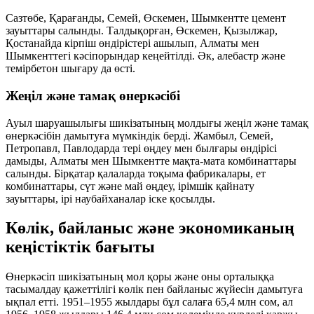
Сазтөбе, Қарағанды, Семей, Өскемен, Шымкентте цемент
зауыттары салынды. Талдықорған, Өскемен, Қызылжар,
Қостанайда кірпіш өндірістері ашылып, Алматы мен
Шымкенттегі кәсіпорындар кеңейтілді. Әк, алебастр және
темірбетон шығару да өсті.
Жеңіл және тамақ өнеркәсібі
Ауыл шаруашылығы шикізатының молдығы жеңіл және тамақ
өнеркәсібін дамытуға мүмкіндік берді. Жамбыл, Семей,
Петропавл, Павлодарда тері өңдеу мен былғары өндірісі
дамыды, Алматы мен Шымкентте мақта-мата комбинаттары
салынды. Бірқатар қалаларда тоқыма фабрикалары, ет
комбинаттары, сүт және май өңдеу, ірімшік қайнату
зауыттары, ірі наубайханалар іске қосылды.
Көлік, байланыс және экономиканың
кеңістіктік бағыты
Өнеркәсіп шикізатының мол қоры және оны орталыққа
тасымалдау қажеттілігі көлік пен байланыс жүйесін дамытуға
ықпал етті. 1951–1955 жылдары бұл салаға
65,4 млн сом
, ал