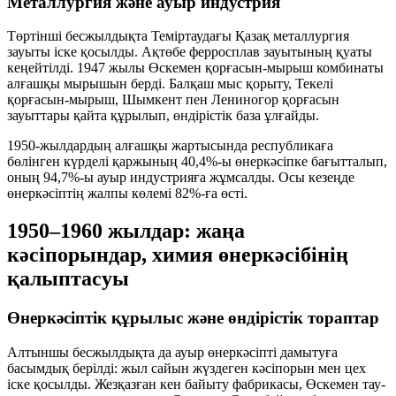
Металлургия және ауыр индустрия
Төртінші бесжылдықта Теміртаудағы Қазақ металлургия
зауыты іске қосылды. Ақтөбе ферросплав зауытының қуаты
кеңейтілді. 1947 жылы Өскемен қорғасын-мырыш комбинаты
алғашқы мырышын берді. Балқаш мыс қорыту, Текелі
қорғасын-мырыш, Шымкент пен Лениногор қорғасын
зауыттары қайта құрылып, өндірістік база ұлғайды.
1950-жылдардың алғашқы жартысында республикаға
бөлінген күрделі қаржының
40,4%
-ы өнеркәсіпке бағытталып,
оның
94,7%
-ы ауыр индустрияға жұмсалды. Осы кезеңде
өнеркәсіптің жалпы көлемі
82%
-ға өсті.
1950–1960 жылдар: жаңа
кәсіпорындар, химия өнеркәсібінің
қалыптасуы
Өнеркәсіптік құрылыс және өндірістік тораптар
Алтыншы бесжылдықта да ауыр өнеркәсіпті дамытуға
басымдық берілді: жыл сайын жүздеген кәсіпорын мен цех
іске қосылды. Жезқазған кен байыту фабрикасы, Өскемен тау-