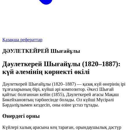
Қазақша рефераттар
ДӘУЛЕТКЕЙРЕЙ Шығайұлы
Дәулеткерей Шығайұлы (1820–1887):
күй әлемінің көрнекті өкілі
Дәулеткерей Шығайұлы (1820–1887) — қазақ күй өнерінің ірі
тұлғаларының бірі, күйші әрі композитор. Әкесі Шығай
қайтыс болғаннан кейін (1855), Дәулеткерей ағасы Мақаш
Бөкейхановтың тәрбиесінде болады. Ол күйші Мүсірәлі
Бәрдәліұлымен кездесіп, оны өзіне ұстаз тұтады.
Өнердегі орны
Күйлері халық арасына кең тараған, орындаушылық дәстүр