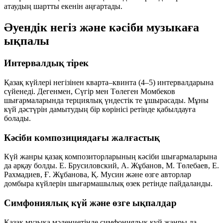
атаудың шартты екенін аңғартады.
Әуендік негіз және кәсіби музыкаға
ықпалы
Интервалдық тірек
Қазақ күйлері негізінен кварта–квинта (4–5) интервалдарына
сүйенеді. Дегенмен, Сүгір мен Төлеген Момбеков
шығармаларында терциялық үндестік те ұшырасады. Мұны
күй дәстүрін дамытудың бір көрінісі ретінде қабылдауға
болады.
Кәсіби композициядағы жалғастық
Күй жанры қазақ композиторларының кәсіби шығармаларына
да арқау болды. Е. Брусиловский, А. Жұбанов, М. Төлебаев, Е.
Рахмадиев, Ғ. Жұбанова, Қ. Мусин және өзге авторлар
домбыра күйлерін шығармашылық өзек ретінде пайдаланды.
Симфониялық күй және өзге ықпалдар
Қазақ музыка мәдениетінде симфониялық күй жанры да