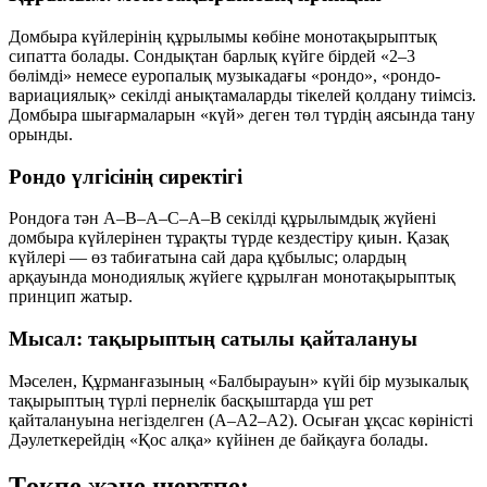
Домбыра күйлерінің құрылымы көбіне монотақырыптық
сипатта болады. Сондықтан барлық күйге бірдей «2–3
бөлімді» немесе еуропалық музыкадағы «рондо», «рондо-
вариациялық» секілді анықтамаларды тікелей қолдану тиімсіз.
Домбыра шығармаларын «күй» деген төл түрдің аясында тану
орынды.
Рондо үлгісінің сиректігі
Рондоға тән A–B–A–C–A–B секілді құрылымдық жүйені
домбыра күйлерінен тұрақты түрде кездестіру қиын. Қазақ
күйлері — өз табиғатына сай дара құбылыс; олардың
арқауында монодиялық жүйеге құрылған монотақырыптық
принцип жатыр.
Мысал: тақырыптың сатылы қайталануы
Мәселен, Құрманғазының «Балбырауын» күйі бір музыкалық
тақырыптың түрлі пернелік басқыштарда үш рет
қайталануына негізделген (A–A2–A2). Осыған ұқсас көріністі
Дәулеткерейдің «Қос алқа» күйінен де байқауға болады.
Төкпе және шертпе: