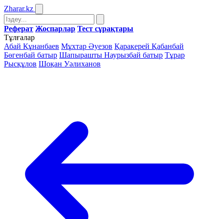
Zharar
.kz
Реферат
Жоспарлар
Тест сұрақтары
Тұлғалар
Абай Құнанбаев
Мұхтар Әуезов
Қаракерей Қабанбай
Бөгенбай батыр
Шапырашты Наурызбай батыр
Тұрар
Рысқұлов
Шоқан Уәлиханов