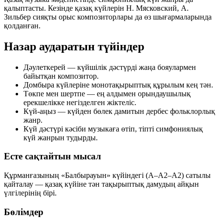
қалыптасты. Кезінде қазақ күйлерін Н. Мясковский, А.
Зильбер сияқты орыс композиторлары да өз шығармаларында
қолданған.
Назар аударатын түйіндер
Дәулеткерей
— күйшілік дәстүрді жаңа бояулармен
байытқан композитор.
Домбыра күйлеріне
монотақырыптық құрылым
кең тән.
Төкпе мен шертпе — ең алдымен
орындаушылық
ерекшелікке
негізделген жіктеліс.
Күй-аңыз — күйден бөлек дамитын
дербес фольклорлық
жанр
.
Күй дәстүрі кәсіби музыкаға өтіп, тіпті
симфониялық
күй
жанрын тудырды.
Есте сақтайтын мысал
Құрманғазының «Балбырауын» күйіндегі (A–A2–A2) сатылы
қайталау — қазақ күйіне тән тақырыптық дамудың айқын
үлгілерінің бірі.
Бөлімдер