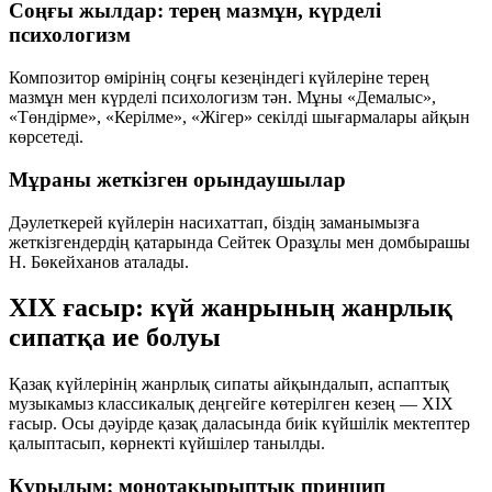
Соңғы жылдар: терең мазмұн, күрделі
психологизм
Композитор өмірінің соңғы кезеңіндегі күйлеріне терең
мазмұн мен күрделі психологизм тән. Мұны «Демалыс»,
«Төндірме», «Керілме», «Жігер» секілді шығармалары айқын
көрсетеді.
Мұраны жеткізген орындаушылар
Дәулеткерей күйлерін насихаттап, біздің заманымызға
жеткізгендердің қатарында Сейтек Оразұлы мен домбырашы
Н. Бөкейханов аталады.
XIX ғасыр: күй жанрының жанрлық
сипатқа ие болуы
Қазақ күйлерінің жанрлық сипаты айқындалып, аспаптық
музыкамыз классикалық деңгейге көтерілген кезең — XIX
ғасыр. Осы дәуірде қазақ даласында биік күйшілік мектептер
қалыптасып, көрнекті күйшілер танылды.
Құрылым: монотақырыптық принцип