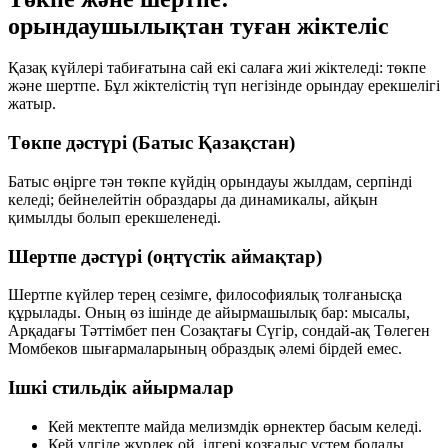
орындаушылықтан туған жіктеліс
Қазақ күйлері табиғатына сай екі салаға жиі жіктеледі:
төкпе
және
шертпе
. Бұл жіктелістің түп негізінде орындау ерекшелігі
жатыр.
Төкпе дәстүрі (Батыс Қазақстан)
Батыс өңірге тән төкпе күйдің орындауы жылдам, серпінді
келеді; бейнелейтін образдары да динамикалы, айқын
қимылды болып ерекшеленеді.
Шертпе дәстүрі (оңтүстік аймақтар)
Шертпе күйлер терең сезімге, философиялық толғанысқа
құрылады. Оның өз ішінде де айырмашылық бар: мысалы,
Арқадағы Тәттімбет пен Созақтағы Сүгір, сондай-ақ Төлеген
Момбеков шығармаларының образдық әлемі бірдей емес.
Ішкі стильдік айырмалар
Кей мектепте майда мелизмдік өрнектер басым келеді.
Кей үлгіде жүрдек ой, ілгері қозғалыс үстем болады.