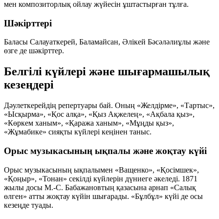
мен композиторлық ойлау жүйесін ұштастырған тұлға.
Шәкірттері
Баласы Салауаткерей, Баламайсан, Әлікей Бәсәләлиұлы және
өзге де шәкірттер.
Белгілі күйлері және шығармашылық
кезеңдері
Дәулеткерейдің репертуары бай. Оның «Желдірме», «Тартыс»,
«Ысқырма», «Қос алқа», «Қыз Ақжелең», «Ақбала қыз»,
«Көркем ханым», «Қаража ханым», «Мұңды қыз»,
«Жұмабике» сияқты күйлері кеңінен таныс.
Орыс музыкасының ықпалы және жоқтау күйі
Орыс музыкасының ықпалымен «Ващенко», «Қосімшек»,
«Қоңыр», «Тонан» секілді күйлерін дүниеге әкеледі. 1871
жылы досы М.-С. Бабажановтың қазасына арнап «Салық
өлген» атты жоқтау күйін шығарады. «Бұлбұл» күйі де осы
кезеңде туады.