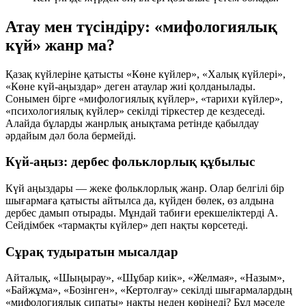
Атау мен түсіндіру: «мифологиялық
күй» жанр ма?
Қазақ күйлеріне қатысты «Көне күйлер», «Халық күйлері»,
«Көне күй-аңыздар» деген атаулар жиі қолданылады.
Сонымен бірге «мифологиялық күйлер», «тарихи күйлер»,
«психологиялық күйлер» секілді тіркестер де кездеседі.
Алайда бұларды жанрлық анықтама ретінде қабылдау
әрдайым дәл бола бермейді.
Күй-аңыз: дербес фольклорлық құбылыс
Күй аңыздары — жеке фольклорлық жанр. Олар белгілі бір
шығармаға қатысты айтылса да, күйден бөлек, өз алдына
дербес дамып отырады. Мұндай табиғи ерекшеліктерді А.
Сейдімбек «тармақты күйлер» деп нақты көрсетеді.
Сұрақ тудыратын мысалдар
Айталық, «Шыңырау», «Шұбар киік», «Желмая», «Назым»,
«Байжұма», «Бозінген», «Кертолғау» секілді шығармалардың
«мифологиялық сипаты» нақты неден көрінеді? Бұл мәселе