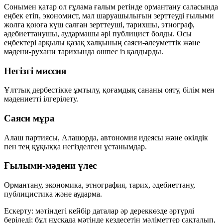
Сонымен қатар ол ғұлама ғалым ретінде ормантану саласында
еңбек етіп, экономист, мал шаруашылығын зерттеуді ғылыми
жолға қоюға күш салған зерттеуші, тарихшы, этнограф,
әдебиеттанушы, аудармашы әрі публицист болды. Осы
еңбектері арқылы қазақ халқының саяси-әлеуметтік және
мәдени-рухани тарихында өшпес із қалдырды.
Негізгі миссия
Ұлттық дербестікке ұмтылу, қоғамдық сананы ояту, білім мен
мәдениетті ілгерілету.
Саяси мұра
Алаш партиясы, Алашорда, автономия идеясы және өкілдік
пен тең құқыққа негізделген ұстанымдар.
Ғылыми-мәдени үлес
Ормантану, экономика, этнография, тарих, әдебиеттану,
публицистика және аударма.
Ескерту: мәтіндегі кейбір даталар әр дереккөзде әртүрлі
беріледі; бұл нұсқада мәтінде кездесетін мәліметтер сақталып,