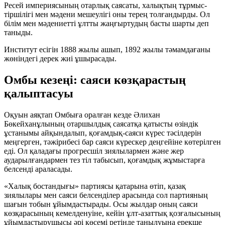
Ресей империясының отарлық саясаты, халықтың тұрмыс-
тіршілігі мен мәдени мешеулігі оны терең толғандырды. Ол
білім мен мәдениетті ұлтты жаңғыртудың басты шарты деп
таныды.
Институт есігін 1888 жылы ашып, 1892 жылы тәмамдағаны
жөніндегі дерек жиі ұшырасады.
Омбы кезеңі: саяси көзқарастың
қалыптасуы
Оқуын аяқтап Омбыға оралған кезде Әлихан
Бөкейханұлының отаршылдық саясатқа қатысты өзіндік
ұстанымы айқындалып, қоғамдық-саяси күрес тәсілдерін
меңгерген, тәжірибесі бар саяси күрескер деңгейіне көтерілген
еді. Ол қаладағы прогресшіл зиялылармен және жер
аударылғандармен тез тіл табысып, қоғамдық жұмыстарға
белсенді араласады.
«Халық бостандығы» партиясы қатарына өтіп, қазақ
зиялылары мен саяси белсенділер арасында сол партияның
шағын тобын ұйымдастырады. Осы жылдар оның саяси
көзқарасының кемелденуіне, кейін ұлт-азаттық қозғалысының
ұйымдастырушысы әрі көсемі ретінде танылуына ерекше