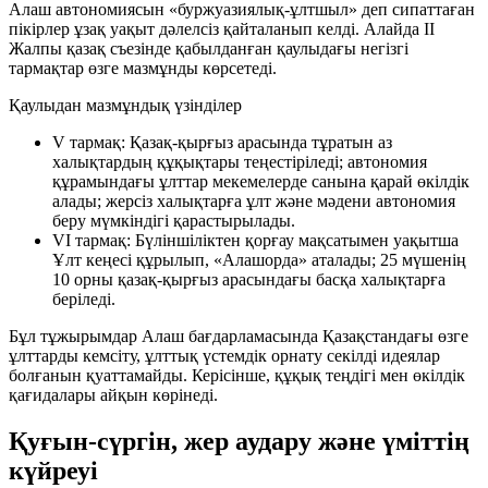
Алаш автономиясын «буржуазиялық-ұлтшыл» деп сипаттаған
пікірлер ұзақ уақыт дәлелсіз қайталанып келді. Алайда ІІ
Жалпы қазақ съезінде қабылданған қаулыдағы негізгі
тармақтар өзге мазмұнды көрсетеді.
Қаулыдан мазмұндық үзінділер
V тармақ:
Қазақ-қырғыз арасында тұратын аз
халықтардың құқықтары теңестіріледі; автономия
құрамындағы ұлттар мекемелерде санына қарай өкілдік
алады; жерсіз халықтарға ұлт және мәдени автономия
беру мүмкіндігі қарастырылады.
VI тармақ:
Бүліншіліктен қорғау мақсатымен уақытша
Ұлт кеңесі құрылып, «Алашорда» аталады; 25 мүшенің
10 орны қазақ-қырғыз арасындағы басқа халықтарға
беріледі.
Бұл тұжырымдар Алаш бағдарламасында Қазақстандағы өзге
ұлттарды кемсіту, ұлттық үстемдік орнату секілді идеялар
болғанын қуаттамайды. Керісінше, құқық теңдігі мен өкілдік
қағидалары айқын көрінеді.
Қуғын-сүргін, жер аудару және үміттің
күйреуі