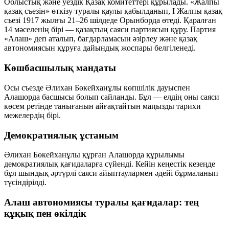
Облыстық және уездік Қазақ комитеттері құрылады. «Жалпы
қазақ съезін» өткізу туралы қаулы қабылданып, І Жалпы қазақ
съезі 1917 жылғы 21–26 шілдеде Орынборда өтеді. Қаралған
14 мәселенің бірі — қазақтың саяси партиясын құру. Партия
«Алаш» деп аталып, бағдарламасын әзірлеу және қазақ
автономиясын құруға дайындық жоспары белгіленеді.
Көшбасшылық мандаты
Осы съезде Әлихан Бөкейханұлы көпшілік дауыспен
Алашорда басшысы болып сайланды. Бұл — елдің оны саяси
көсем ретінде танығанын айғақтайтын маңызды тарихи
межелердің бірі.
Демократиялық ұстаным
Әлихан Бөкейханұлы құрған Алашорда құрылымы
демократиялық қағидаларға сүйенді. Кейін кеңестік кезеңде
бұл шындық әртүрлі саяси айыптаулармен әдейі бұрмаланып
түсіндірілді.
Алаш автономиясы туралы қағидалар: тең
құқық пен өкілдік