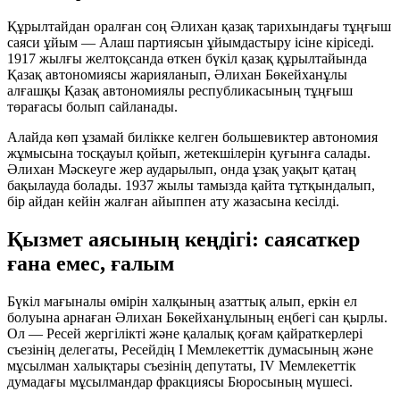
Құрылтайдан оралған соң Әлихан қазақ тарихындағы тұңғыш
саяси ұйым — Алаш партиясын ұйымдастыру ісіне кіріседі.
1917 жылғы желтоқсанда өткен бүкіл қазақ құрылтайында
Қазақ автономиясы жарияланып, Әлихан Бөкейханұлы
алғашқы Қазақ автономиялы республикасының тұңғыш
төрағасы болып сайланады.
Алайда көп ұзамай билікке келген большевиктер автономия
жұмысына тосқауыл қойып, жетекшілерін қуғынға салады.
Әлихан Мәскеуге жер аударылып, онда ұзақ уақыт қатаң
бақылауда болады. 1937 жылы тамызда қайта тұтқындалып,
бір айдан кейін жалған айыппен ату жазасына кесілді.
Қызмет аясының кеңдігі: саясаткер
ғана емес, ғалым
Бүкіл мағыналы өмірін халқының азаттық алып, еркін ел
болуына арнаған Әлихан Бөкейханұлының еңбегі сан қырлы.
Ол — Ресей жергілікті және қалалық қоғам қайраткерлері
съезінің делегаты, Ресейдің I Мемлекеттік думасының және
мұсылман халықтары съезінің депутаты, IV Мемлекеттік
думадағы мұсылмандар фракциясы Бюросының мүшесі.