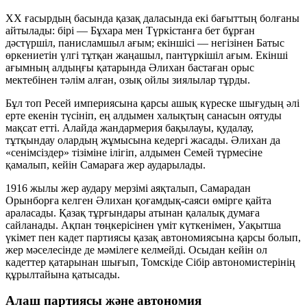
XX ғасырдың басында қазақ даласында екі бағыттың болғаны
айтылады: бірі — Бұхара мен Түркістанға бет бұрған
дәстүршіл, панисламшыл ағым; екіншісі — негізінен Батыс
өркениетін үлгі тұтқан жаңашыл, пантүркішіл ағым. Екінші
ағымның алдыңғы қатарында Әлихан бастаған орыс
мектебінен тәлім алған, озық ойлы зиялылар тұрды.
Бұл топ Ресей империясына қарсы ашық күреске шығудың әлі
ерте екенін түсініп, ең алдымен халықтың санасын оятуды
мақсат етті. Алайда жандармерия бақылауы, қудалау,
тұтқындау олардың жұмысына кедергі жасады. Әлихан да
«сенімсіздер» тізіміне ілігіп, алдымен Семей түрмесіне
қамалып, кейін Самараға жер аударылады.
1916 жылы жер аудару мерзімі аяқталып, Самарадан
Орынборға келген Әлихан қоғамдық-саяси өмірге қайта
араласады. Қазақ тұрғындары атынан қалалық думаға
сайланады. Ақпан төңкерісінен үміт күткенімен, Уақытша
үкімет пен кадет партиясы қазақ автономиясына қарсы болып,
жер мәселесінде де мәмілеге келмейді. Осыдан кейін ол
кадеттер қатарынан шығып, Томскіде Сібір автономистерінің
құрылтайына қатысады.
Алаш партиясы және автономия