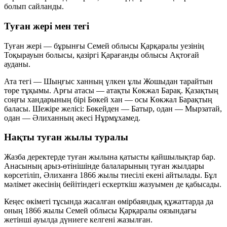
болып сайланды.
Туған жері мен тегі
Туған жері — бұрынғы Семей облысы Қарқаралы уезінің
Тоқырауын болысы, қазіргі Қарағанды облысы Ақтоғай
ауданы.
Ата тегі — Шыңғыс ханның үлкен ұлы Жошыдан тарайтын
төре тұқымы. Арғы атасы — атақты Көкжал Барақ. Қазақтың
соңғы хандарының бірі Бөкей хан — осы Көкжал Барақтың
баласы. Шежіре желісі: Бөкейден — Батыр, одан — Мырзатай,
одан — Әлиханның әкесі Нұрмұхамед.
Нақты туған жылы туралы
Жазба деректерде туған жылына қатысты қайшылықтар бар.
Анасының арыз-өтінішінде балаларының туған жылдары
көрсетіліп, Әлиханға 1866 жылы тиесілі екені айтылады. Бұл
мәлімет әкесінің бейітіндегі ескерткіш жазуымен де қабысады.
Кеңес өкіметі тұсында жасалған өмірбаяндық құжаттарда да
оның 1866 жылы Семей облысы Қарқаралы оязындағы
жетінші ауылда дүниеге келгені жазылған.