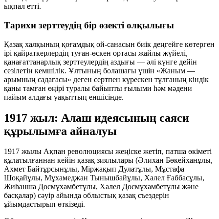
ықпал етті.
Тарихи зерттеудің бір өзекті олқылығы
Қазақ халқының қоғамдық ой-санасын биік деңгейге көтерген
ірі қайраткерлердің туған-өскен ортасы жайлы жүйелі,
қанағаттанарлық зерттеулердің аздығы — әлі күнге дейін
сезілетін кемшілік. Ұлтының болашағы үшін «Жаным —
арымның садағасы» деген сертпен күрескен тұлғаның кіндік
қаны тамған өңірі туралы байыпты ғылыми һәм мәдени
пайым алдағы уақыттың еншісінде.
1917 жыл: Алаш идеясының саяси
құрылымға айналуы
1917 жылы Ақпан революциясы жеңіске жетіп, патша өкіметі
құлатылғаннан кейін қазақ зиялылары (Әлихан Бөкейханұлы,
Ахмет Байтұрсынұлы, Міржақып Дулатұлы, Мұстафа
Шоқайұлы, Мұхамеджан Тынышбайұлы, Халел Ғаббасұлы,
Жиһанша Досмұхамбетұлы, Халел Досмұхамбетұлы және
басқалар) сәуір айында облыстық қазақ съездерін
ұйымдастырып өткізеді.