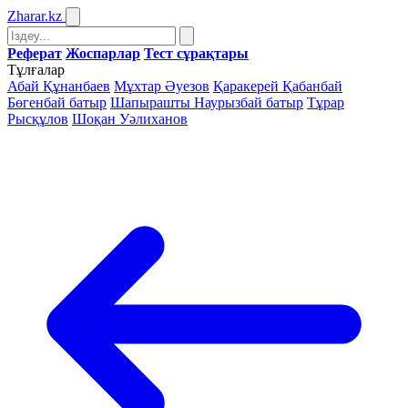
Zharar
.kz
Реферат
Жоспарлар
Тест сұрақтары
Тұлғалар
Абай Құнанбаев
Мұхтар Әуезов
Қаракерей Қабанбай
Бөгенбай батыр
Шапырашты Наурызбай батыр
Тұрар
Рысқұлов
Шоқан Уәлиханов