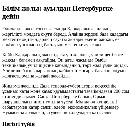
Білім жолы: ауылдан Петербургке
дейін
Әлиханды әкесі тоғыз жасында Қарқаралыға апарып,
жергілікті молдаға оқуға береді. Алайда зерделі бала қаладағы
мектепте оқитындардың сауаты жоғары екенін байқап, өз
еркімен үш кластық бастауыш мектепке ауысады.
Кейін Қарқаралы қаласындағы үш жылдық училищені «өте
жақсы» бағамен аяқтайды. Он алты жасында Омбы
техникалық училищесіне қабылданып, төрт жыл үздік оқиды.
Училище басшылары оның қабілетін жоғары бағалап, оқуын
жалғастыруына жағдай жасайды.
Жиырма жасында Дала генерал-губернаторы кеңсесінің
ұсыныс-хаты және қазақ қауымдастығы тағайындаған 200 сом
стипендиясымен Санкт-Петербургке барып, Орман
шаруашылығы институтына түседі. Мұнда ол күнделікті
сабақтармен қатар саяси, әдеби, экономикалық үйірмелер
жұмысына араласып, студенттік толқуларға қатысады.
Негізгі түйін