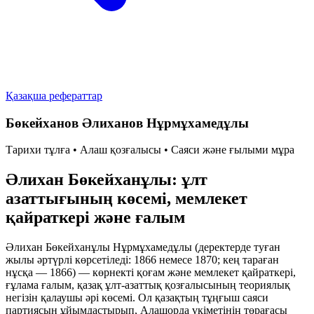
Қазақша рефераттар
Бөкейханов Әлиханов Нұрмұхамедұлы
Тарихи тұлға • Алаш қозғалысы • Саяси және ғылыми мұра
Әлихан Бөкейханұлы: ұлт
азаттығының көсемі, мемлекет
қайраткері және ғалым
Әлихан Бөкейханұлы Нұрмұхамедұлы (деректерде туған
жылы әртүрлі көрсетіледі: 1866 немесе 1870; кең тараған
нұсқа — 1866) — көрнекті қоғам және мемлекет қайраткері,
ғұлама ғалым, қазақ ұлт-азаттық қозғалысының теориялық
негізін қалаушы әрі көсемі. Ол қазақтың тұңғыш саяси
партиясын ұйымдастырып, Алашорда үкіметінің төрағасы