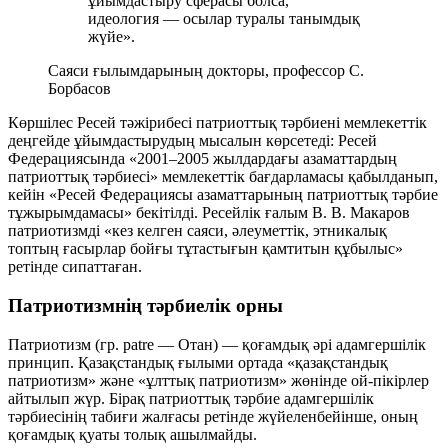
ұйымдастыру сферасы болса,
идеология — осылар туралы танымдық
жүйе».
Саяси ғылымдарының докторы, профессор С.
Борбасов
Көршілес Ресей тәжірибесі патриоттық тәрбиені мемлекеттік
деңгейде ұйымдастырудың мысалын көрсетеді: Ресей
Федерациясында «2001–2005 жылдардағы азаматтардың
патриоттық тәрбиесі» мемлекеттік бағдарламасы қабылданып,
кейін «Ресей Федерациясы азаматтарының патриоттық тәрбие
тұжырымдамасы» бекітілді. Ресейлік ғалым В. В. Макаров
патриотизмді «кез келген саяси, әлеуметтік, этникалық
топтың ғасырлар бойғы тұтастығын қамтитын құбылыс»
ретінде сипаттаған.
Патриотизмнің тәрбиелік орны
Патриотизм (гр.
patre
— Отан) — қоғамдық әрі адамгершілік
принцип. Қазақстандық ғылыми ортада «қазақстандық
патриотизм» және «ұлттық патриотизм» жөнінде ой-пікірлер
айтылып жүр. Бірақ патриоттық тәрбие адамгершілік
тәрбиесінің табиғи жалғасы ретінде жүйеленбейінше, оның
қоғамдық қуаты толық ашылмайды.