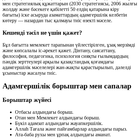
мен стратегиялық құжаттарын (2030 стратегиясы, 2006 жылғы
жолдау және бәсекеге қабілетті 50 елдің қатарына кіру
бағыты) іске асыруда азаматтардың адамгершілік келбетін
көтеру — назардан тыс қалмауы тиіс өзекті мәселе.
Кешенді тәсіл не үшін қажет?
Бұл бағытта мемлекет тарапынан үйлестірілген, ұзақ мерзімді
және көпсалалы іс-әрекет қажет. Дінтану, саясаттану,
философия, педагогика, психология сияқты ғылымдардың
пәндік зерттеулері арқылы қазақстандық қоғамдағы
адамгершілік мәселелері жан-жақты қарастырылып, дәлелді
ұсыныстар жасалуы тиіс.
Адамгершілік борыштар мен сапалар
Борыштар жүйесі
Отбасы алдындағы борыш.
Отан мен Мемлекет алдындағы борыш.
Бүкіл адамзат алдындағы жауапкершілік.
Аллаһ Тағала және пайғамбарлар алдындағы парыз.
Ата-баба рухы мен ұрпақ алдындағы аманат.