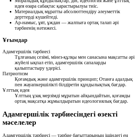
Моральдық құндылықтар, дін, идеология және ұлттық
идея өзара сабақтас қарастырылуы тиіс.
Материалдық мұратты абсолюттендіру әлеуметтік
дерттерді күшейтеді.
Ар-намыс, ұят, ұждан — жалпыға ортақ талап әрі
тәрбиенің нәтижесі.
Ұғымдар
Адамгершілік тәрбиесі
Тұлғаның сезімі, мінез-құлқы мен санасына мақсатты әрі
жүйелі ықпал етіп, адамгершілік сапаларды
қалыптастыру үдерісі.
Патриотизм
Қоғамдық және адамгершілік принцип; Отанға адалдық
пен жауапкершілікті білдіретін құндылықтық бағдар.
Ұлттық идея
Ұлттың ұзақ мерзімді мұратын айқындайтын, қоғамды
ортақ мақсатқа жұмылдыратын идеологиялық бағдар.
Адамгершілік тәрбиесіндегі өзекті
мәселелер
Адамгершілік тәрбиесі — тәрбие бағыттарының ішіндегі ең