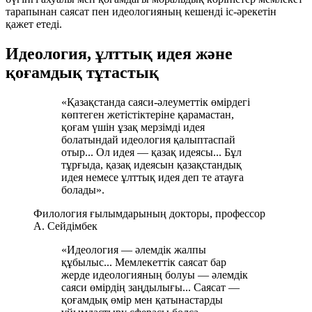
тарапынан саясат пен идеологияның кешенді іс-әрекетін
қажет етеді.
Идеология, ұлттық идея және
қоғамдық тұтастық
«Қазақстанда саяси-әлеуметтік өмірдегі
көптеген жетістіктеріне қарамастан,
қоғам үшін ұзақ мерзімді идея
болатындай идеология қалыптаспай
отыр... Ол идея — қазақ идеясы... Бұл
тұрғыда, қазақ идеясын қазақстандық
идея немесе ұлттық идея деп те атауға
болады».
Филология ғылымдарының докторы, профессор
А. Сейдімбек
«Идеология — әлемдік жалпы
құбылыс... Мемлекеттік саясат бар
жерде идеологияның болуы — әлемдік
саяси өмірдің заңдылығы... Саясат —
қоғамдық өмір мен қатынастарды