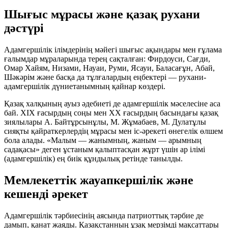
Шығыс мұрасы және қазақ рухани
дәстүрі
Адамгершілік ілімдерінің мәйегі шығыс ақындары мен ғұлама
ғалымдар мұраларында терең сақталған: Фирдоуси, Сағди,
Омар Хайям, Низами, Науаи, Руми, Ясауи, Баласағұн, Абай,
Шәкәрім және басқа да тұлғалардың еңбектері — рухани-
адамгершілік дүниетанымның қайнар көздері.
Қазақ халқының ауыз әдебиеті де адамгершілік мәселесіне аса
бай. ХІХ ғасырдың соңы мен ХХ ғасырдың басындағы қазақ
зиялылары А. Байтұрсынұлы, М. Жұмабаев, М. Дулатұлы
сияқты қайраткерлердің мұрасы мен іс-әрекеті өнегелік өлшем
бола алады. «Малым — жанымның, жаным — арымның
садақасы» деген ұстаным қалыптасқан жұрт үшін ар ілімі
(адамгершілік) ең биік құндылық ретінде танылды.
Мемлекеттік жауапкершілік және
кешенді әрекет
Адамгершілік тәрбиесінің аясында патриоттық тәрбие де
дамып, қанат жаяды. Қазақстанның ұзақ мерзімді мақсаттары