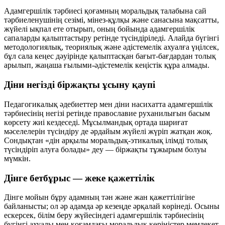
Адамгершілік тәрбиесі қоғамның моральдық талабына сай
тәрбиеленушінің сезімі, мінез-құлқы және санасына мақсатты,
жүйелі ықпал ете отырып, оның бойында адамгершілік
сапаларды қалыптастыру ретінде түсіндіріледі. Алайда бүгінгі
методологиялық, теориялық және әдістемелік ахуалға үңілсек,
бұл сала кеңес дәуірінде қалыптасқан бағыт-бағдардан толық
арылып, жаңаша ғылыми-әдістемелік кеңістік құра алмады.
Діни негізді біржақты ұсыну қаупі
Педагогикалық әдебиеттер мен діни насихатта адамгершілік
тәрбиесінің негізі ретінде православие руханилығын басым
көрсету жиі кездеседі. Мұсылмандық ортада шариғат
мәселелерін түсіндіру де әрдайым жүйелі жүріп жатқан жоқ.
Сондықтан «дін арқылы моральдық-этикалық ілімді толық
түсіндіріп алуға болады» деу — біржақты тұжырым болуы
мүмкін.
Дінге бетбұрыс — жеке қажеттілік
Дінге мойын бұру адамның тән және жан қажеттілігіне
байланысты; ол әр адамда әр кезеңде әрқалай көрінеді. Осыны
ескерсек, білім беру жүйесіндегі адамгершілік тәрбиесінің
бүгінгі ахуалы мен қоғамдағы моральдық көріністер мемлекет