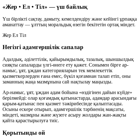
«Жер • Ел • Тіл» — үш байлық
Үш бірлікті сақтау, дамыту, кемелдендіру және кейінгі ұрпаққа
аманаттау — ұлттың моральдық өзегін бекітетін ортақ міндет.
Жер
Ел
Тіл
Негізгі адамгершілік сапалар
Адалдық, әділеттілік, қайырымдылық, тазалық, шыншылдық
сияқты сапаларды үлгі-өнеге ету қажет. Сонымен бірге ар-
намыс, ұят, ұждан категорияларын тек мемлекеттік
қызметкерлерден ғана емес, бүкіл қоғамнан талап етіп, оны
заманның жаңа мазмұнына сай нақтылау маңызды.
Ар-намыс, ұят, ұждан адам бойына «өздігінен дайын күйде»
берілмейді: олар қоғамдық қатынастарда, адамдар арасындағы
қарым-қатынас пен қызмет тәжірибесінде қалыптасады.
Осыны ескере отырып, адамгершілік тәрбиенің мақсаты,
міндеті, мазмұны және жүзеге асыру жолдары жан-жақты
қайта қарастырылуға тиіс.
Қорытынды ой