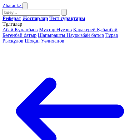
Zharar
.kz
Реферат
Жоспарлар
Тест сұрақтары
Тұлғалар
Абай Құнанбаев
Мұхтар Әуезов
Қаракерей Қабанбай
Бөгенбай батыр
Шапырашты Наурызбай батыр
Тұрар
Рысқұлов
Шоқан Уәлиханов