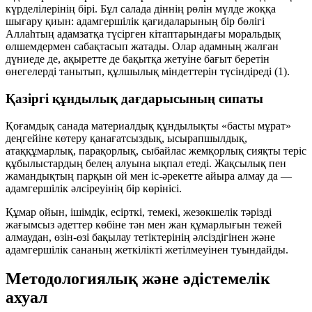
күрделілерінің бірі. Бұл салада діннің рөлін мүлде жоққа
шығару қиын: адамгершілік қағидаларының бір бөлігі
Аллаһтың адамзатқа түсірген кітаптарындағы моральдық
өлшемдермен сабақтасып жатады. Олар адамның жалған
дүниеде де, ақыретте де бақытқа жетуіне бағыт беретін
өнегелерді танытып, құлшылық міндеттерін түсіндіреді
(1)
.
Қазіргі құндылық дағдарысының сипаты
Қоғамдық санада материалдық құндылықты «басты мұрат»
деңгейіне көтеру қанағатсыздық, ысырапшылдық,
атаққұмарлық, парақорлық, сыбайлас жемқорлық сияқты теріс
құбылыстардың белең алуына ықпал етеді. Жақсылық пен
жамандықтың парқын ой мен іс-әрекетте айыра алмау да —
адамгершілік әлсіреуінің бір көрінісі.
Құмар ойын, ішімдік, есірткі, темекі, жезөкшелік тәрізді
жағымсыз әдеттер көбіне тән мен жан құмарлығын тежей
алмаудан, өзін-өзі бақылау тетіктерінің әлсіздігінен және
адамгершілік сананың жеткілікті жетілмеуінен туындайды.
Методологиялық және әдістемелік
ахуал