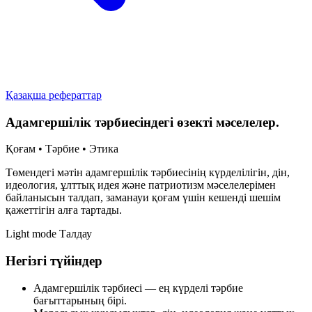
Қазақша рефераттар
Адамгершілік тәрбиесіндегі өзекті мәселелер.
Қоғам • Тәрбие • Этика
Төмендегі мәтін адамгершілік тәрбиесінің күрделілігін, дін,
идеология, ұлттық идея және патриотизм мәселелерімен
байланысын талдап, заманауи қоғам үшін кешенді шешім
қажеттігін алға тартады.
Light mode
Талдау
Негізгі түйіндер
Адамгершілік тәрбиесі — ең күрделі тәрбие
бағыттарының бірі.