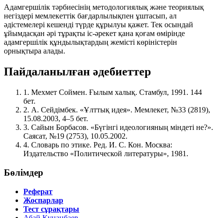
Адамгершілік тәрбиесінің методологиялық және теориялық
негіздері мемлекеттік бағдарлылықпен ұштасып, ал
әдістемелері кешенді түрде құрылуы қажет. Тек осындай
ұйымдасқан әрі тұрақты іс-әрекет қана қоғам өмірінде
адамгершілік құндылықтардың жемісті көріністерін
орнықтыра алады.
Пайдаланылған әдебиеттер
1.
Мехмет Соймен.
Ғылым халық
. Стамбул, 1991. 144
бет.
2.
А. Сейдімбек. «Ұлттық идея».
Мемлекет
, №33 (2819),
15.08.2003, 4–5 бет.
3.
Сайын Борбасов. «Бүгінгі идеологияның міндеті не?».
Саясат
, №19 (2753), 10.05.2002.
4.
Словарь по этике
. Ред. И. С. Кон. Москва:
Издательство «Политической литературы», 1981.
Бөлімдер
Реферат
Жоспарлар
Тест сұрақтары
Абай Құнанбаев