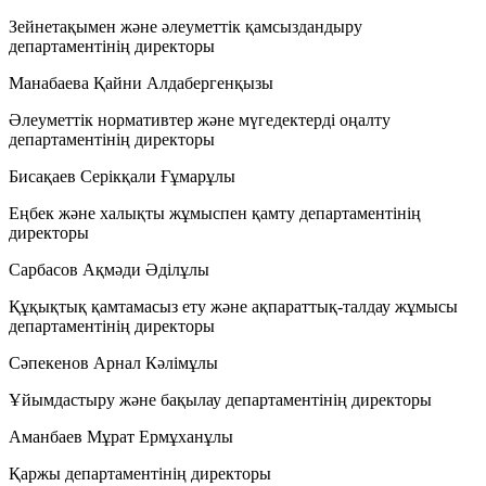
Зейнетақымен және әлеуметтік қамсыздандыру
департаментінің директоры
Манабаева Қайни Алдабергенқызы
Әлеуметтік нормативтер және мүгедектерді оңалту
департаментінің директоры
Бисақаев Серікқали Ғұмарұлы
Еңбек және халықты жұмыспен қамту департаментінің
директоры
Сарбасов Ақмәди Әділұлы
Құқықтық қамтамасыз ету және ақпараттық-талдау жұмысы
департаментінің директоры
Сәпекенов Арнал Кәлімұлы
Ұйымдастыру және бақылау департаментінің директоры
Аманбаев Мұрат Ермұханұлы
Қаржы департаментінің директоры