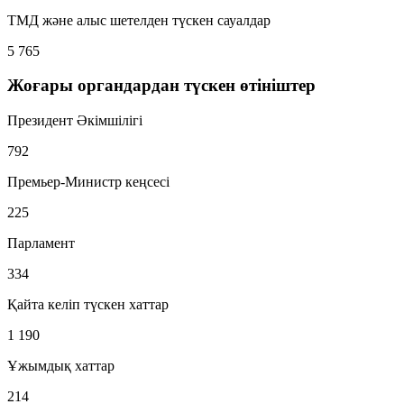
ТМД және алыс шетелден түскен сауалдар
5 765
Жоғары органдардан түскен өтініштер
Президент Әкімшілігі
792
Премьер-Министр кеңсесі
225
Парламент
334
Қайта келіп түскен хаттар
1 190
Ұжымдық хаттар
214