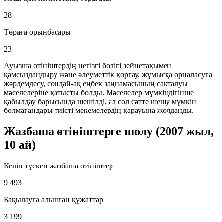
28
Төраға орынбасары
23
Ауызша өтініштердің негізгі бөлігі зейнетақымен
қамсыздандыру және әлеуметтік қорғау, жұмысқа орналасуға
жәрдемдесу, сондай-ақ еңбек заңнамасының сақталуы
мәселелеріне қатысты болды. Мәселелер мүмкіндігінше
қабылдау барысында шешілді, ал сол сәтте шешу мүмкін
болмағандары тиісті мекемелердің қарауына жолданды.
Жазбаша өтініштерге шолу (2007 жыл,
10 ай)
Келіп түскен жазбаша өтініштер
9 493
Бақылауға алынған құжаттар
3 199