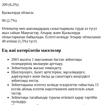
209
(6,2%)
Қызылорда облысы
90
(2,7%)
Өтініштер мен шағымдардың салыстырмалы түрде аз түсуі
жыл сайын Маңғыстау, Атырау және Қызылорда
облыстарынан байқалады. Есепті кезеңде Атырау облысынан
49
өтініш (
1,5%
) түсті.
Ең жиі көтерілетін мәселелер
2003 жылғы 1 маусымнан бастап зейнетақы
төлемдерінің мөлшерін арттыру.
Зейнеткерлік жасын төмендету.
Шахтерлерге, балет әртістеріне, мұғалімдерге,
дәрігерлерге және басқа да санаттарға жеңілдікті
зейнетақы енгізу.
Зейнетақыны есептеу кезінде ескерілетін табыстың 15
еселік айлық есептік көрсеткішпен шектелуін алып
тастау.
Зейнетақы тағайындау туралы өтінішті қарау тәртібін
түсіндіру.