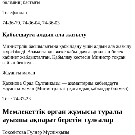
бөлімінің бастығы.
Телефондар
74-36-79, 74-36-04, 74-36-03
Қабылдауға алдын ала жазылу
Министрлік басшылығына қабылдану үшін алдын ала жазылу
жүргізіледі. Азаматтарды жеке қабылдауға арналған бөлек
кабинет жабдықталған. Қабылдау кестесін Министр
тоқсан
сайын
бекітеді.
Жауапты маман
Қасенова Орал Сұлтанқызы
— азаматтарды қабылдауға
жауапты маман (Министрліктің қоғамдық қабылдау бөлмесі)
Тел.: 74-37-23
Мемлекеттік орган жұмысы туралы
ауызша ақпарат беретін тұлғалар
Тоқсейтова Гүлнәр Мүслімқызы