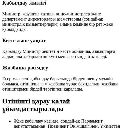
Қабылдау жиілігі
Министр, жауапты хатшы, вице-министрлер және
департамент директорлары азаматтарды (сондай-ақ
министрлік қызметкерлерін)
айына кемінде бір рет
жеке
қабылдайды.
Кесте және уақыт
Қабылдау Министр бекітетін кесте бойынша, азаматтарға
алдын ала хабарланған
күні мен сағатында
өткізіледі.
Жазбаша рәсімдеу
Егер мәселені қабылдау барысында бірден шешу мүмкін
болмаса, өтініш/шағым
жазбаша түрде
баяндалып, жазбаша
өтініштермен бірдей тәртіппен қаралады.
Өтінішті қарау қалай
ұйымдастырылады
Жеке қабылдау кезінде, сондай-ақ Парламент
депутаттарынан, Президент Әкімшілігінен, Үкіметтен