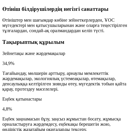
Өтініш білдірушілердің негізгі санаттары
Өтініштер мен шағымдар көбіне зейнеткерлерден, ҰОС
мүгедектері мен қатысушыларынан және оларға теңестірілген
тұлғалардан, сондай-ақ оралмандардан келіп түсті.
Тақырыптық құрылым
Зейнетақы және жәрдемақылар
34,9%
Тағайындау, мөлшерін арттыру, арнаулы мемлекеттік
жәрдемақылар, экологиялық үстемеақылар, өтемақылар,
денсаулыққа келтірілген зиянды өтеу, мүгедектік тобын қайта
қарау, протездеу мәселелері.
Еңбек қатынастары
4,8%
Еңбек заңнамасын бұзу, заңсыз жұмыстан босату, жұмысқа
орналастыруға жәрдемдесу, еңбекақы берешегін жою,
өндірістік жазатайым оқиғаларды тексеру.