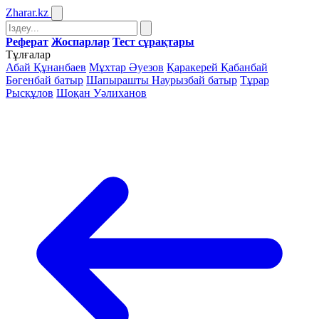
Zharar
.kz
Реферат
Жоспарлар
Тест сұрақтары
Тұлғалар
Абай Құнанбаев
Мұхтар Әуезов
Қаракерей Қабанбай
Бөгенбай батыр
Шапырашты Наурызбай батыр
Тұрар
Рысқұлов
Шоқан Уәлиханов