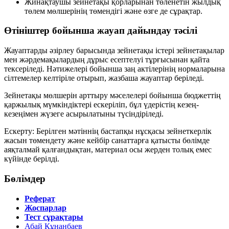
Жинақтаушы зейнетақы қорларынан төленетін жылдық
төлем мөлшерінің төмендігі және өзге де сұрақтар.
Өтініштер бойынша жауап дайындау тәсілі
Жауаптарды әзірлеу барысында зейнетақы істері зейнетақылар
мен жәрдемақылардың дұрыс есептелуі тұрғысынан қайта
тексеріледі. Нәтижелері бойынша заң актілерінің нормаларына
сілтемелер келтіріле отырып, жазбаша жауаптар беріледі.
Зейнетақы мөлшерін арттыру мәселелері бойынша бюджеттің
қаржылық мүмкіндіктері ескеріліп, бұл үдерістің кезең-
кезеңімен жүзеге асырылатыны түсіндіріледі.
Ескерту: Берілген мәтіннің бастапқы нұсқасы зейнеткерлік
жасын төмендету және кейбір санаттарға қатысты бөлімде
аяқталмай қалғандықтан, материал осы жерден толық емес
күйінде берілді.
Бөлімдер
Реферат
Жоспарлар
Тест сұрақтары
Абай Құнанбаев