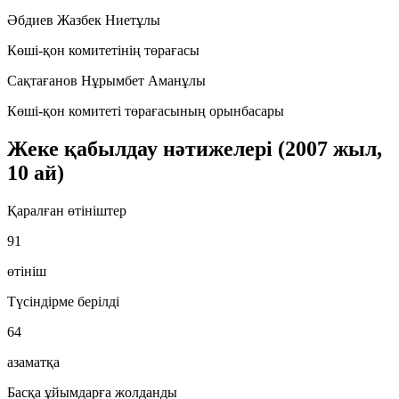
Әбдиев Жазбек Ниетұлы
Көші-қон комитетінің төрағасы
Сақтағанов Нұрымбет Аманұлы
Көші-қон комитеті төрағасының орынбасары
Жеке қабылдау нәтижелері (2007 жыл,
10 ай)
Қаралған өтініштер
91
өтініш
Түсіндірме берілді
64
азаматқа
Басқа ұйымдарға жолданды