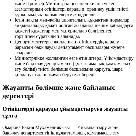
және Премьер-Министр кеңсесінен келіп түскен
азаматтардың өтініштері қаралып, орындау үшін тиісті
құрылымдық бөлімшелерге жолданады.
Істің нақты мән-жайы анықталып, құқықтық нормалар
айқындалады; қажет болған жағдайда шешім қабылдауға
қажетті құжаттар мен материалдар белгіленген
тәртіппен сұратылып алынады.
Департаменттерге жолданған өтініштердің қаралу
барысын бақылауды департамент басшылары жүзеге
асырады.
Министрлікке жолданған өзге өтініштерді Ұйымдастыру
және бақылау департаменті (құжаттамалық қамтамасыз
ету бөлімі) тиісті бөлімше басшысына қарауға, шара
қолдануға және жауап беруге жібереді.
Жауапты бөлімше және байланыс
деректері
Өтініштерді қарауды ұйымдастыруға жауапты
тұлға
Омарова Рақия Мұхамедияқызы
— Ұйымдастыру және
бақылау департаментінің құжаттамалық қамтамасыз ету