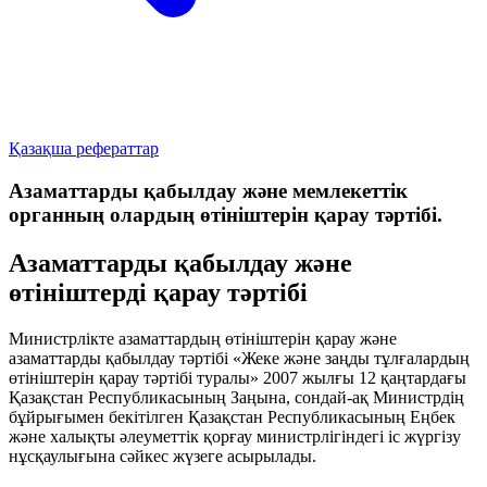
Қазақша рефераттар
Азаматтарды қабылдау және мемлекеттік
органның олардың өтініштерін қарау тәртібі.
Азаматтарды қабылдау және
өтініштерді қарау тәртібі
Министрлікте азаматтардың өтініштерін қарау және
азаматтарды қабылдау тәртібі «Жеке және заңды тұлғалардың
өтініштерін қарау тәртібі туралы» 2007 жылғы 12 қаңтардағы
Қазақстан Республикасының Заңына, сондай-ақ Министрдің
бұйрығымен бекітілген Қазақстан Республикасының Еңбек
және халықты әлеуметтік қорғау министрлігіндегі іс жүргізу
нұсқаулығына сәйкес жүзеге асырылады.