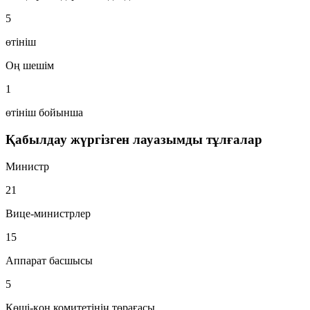
5
өтініш
Оң шешім
1
өтініш бойынша
Қабылдау жүргізген лауазымды тұлғалар
Министр
21
Вице-министрлер
15
Аппарат басшысы
5
Көші-қон комитетінің төрағасы