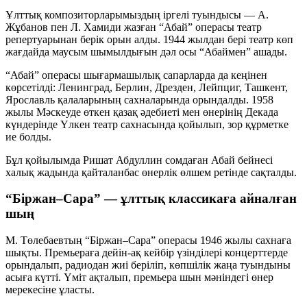
Ұлттық композиторларымыздың іргелі туындысы — А.
Жұбанов пен Л. Хамиди жазған “Абай” операсы театр
репертуарынан берік орын алды. 1944 жылдан бері театр көп
жағдайда маусым шымылдығын дәл осы “Абаймен” ашады.
“Абай” операсы шығармашылық сапарларда да кеңінен
көрсетілді: Ленинград, Берлин, Дрезден, Лейпциг, Ташкент,
Ярославль қалаларының сахналарында орындалды. 1958
жылы Мәскеуде өткен қазақ әдебиеті мен өнерінің Декада
күндерінде Үлкен театр сахнасында қойылып, зор құрметке
ие болды.
Бұл қойылымда Ришат Абдуллин сомдаған Абай бейнесі
халық жадында қайталанбас өнерлік өлшем ретінде сақталды.
“Біржан–Сара” — ұлттық классикаға айналған
шың
М. Төлебаевтың “Біржан–Сара” операсы 1946 жылы сахнаға
шықты. Премьераға дейін-ақ кейбір үзінділері концерттерде
орындалып, радиодан жиі беріліп, көпшілік жаңа туындыны
асыға күтті. Үміт ақталып, премьера шын мәніндегі өнер
мерекесіне ұласты.