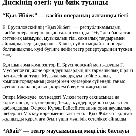
Дискінің өзегі: үш биік туынды
“Қыз Жібек” — кәсіби операның алғашқы беті
Е. Брусиловскийдің “Қыз Жібегі” — республикамыздың
кәсіби опера өнерін ашқан ғажап туынды. “Әу” деп басталған
сәттен-ақ мазмұны, музыкалық тілі, сахналық тағдырымен
айрықша әсер қалдырады. Халық сүйіп тыңдайтын опера
болғандықтан, күні бүгінге дейін театр репертуарынан түскен
жоқ.
Бұл шығарма композитор Е. Брусиловский мен жазушы Ғ.
Мүсіреповтің және орындаушылардың шығармашылық бірлігі
нәтижесінде туды. Музыкалық арқауы көбіне халық
композиторларының әндері мен күйлеріне сүйенеді: таныс
әуендер жаңа өң алып, көркем бояумен жаңғырады.
Опера Мәскеуде, сол кездегі Үлкен театр сахнасында да
көрсетіліп, қазақ өнерінің Декада күндерінде зор ықыласпен
қабылданды. Әсіресе Күләш Байсейітованың орындаушылық
шеберлігі Мәскеу көрерменін тәнті етті. “Қыз Жібекті” қойған
жұлдызды құрам аға буын үшін мәңгілік естелікке айналды.
“Абай” — театр маусымының мәңгілік бастауы