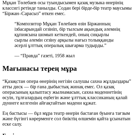
Мұқан Төлебаев осы туындысымен қазақ музыка өнерінің
классигі ретінде танылды. Содан бері бірде-бір театр маусымы
“Біржан–Сарасыз” өткен емес.
“Композитор Мұқан Төлебаев өзін Біржанның
ізбасарындай сезініп, бір тылсым ақындық әлемнің
құпиясына шомып кеткендей, оның сиқырлы
сырлы әлемін сезіну арқылы нағыз толыққанды
әсерлі ұлттық опералық шығарма тудырды.”
— “Правда” газеті, 1958 жыл
Мағынасы терең мұра
“Қазақстан опера өнерінің негізін салушы сахна жұлдыздары”
атты диск — бір ғана дыбыстық жинақ емес. Ол қазақ
операсының қалыптасу жылнамасын, сахна мәдениетінің
өсуін, тұлғалардың еңбегін және ұлттық классиканың қалай
дүниеге келгенін айғақтайтын мәдени құжат.
Ең бастысы — бұл мұра театр өнерін бастаған буынға тағзым
және бүгінгі көрерменге сол биіктің өлшемін қайта ұсынатын
еске салу.