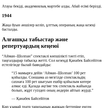
Атауы бекіді, академиялық мәртебе алды, Абай есімі берілді.
1944
Жаңа буын әншілер келіп, ұлттық операның жаңа кезеңі
басталды.
Алғашқы табыстар және
репертуардың кеңеюі
“Айман–Шолпан” спектаклі көпшілікті тәнті етіп,
таңғалдырар табысқа жетті. Сол кезеңді Қанабек Байсейітов
естелігінде былай баяндайды:
“15 мамырға дейін ‘Айман–Шолпан’ 100 рет
қойылды. Соншама аз мезгілде спектакльдің
сахнаға 100 рет шығуын ешбір қойылым көтере
алмас еді. Қалада әңгіме тек спектакль жайында
болып, жұрт гуілдеп оның әндерін айтып жүрді.”
— Қанабек Байсейітов
Көп ұзамай театр тарихының жарқын беттеріне енген