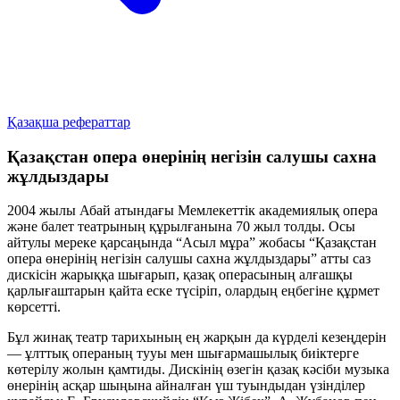
Қазақша рефераттар
Қазақстан опера өнерінің негізін салушы сахна
жұлдыздары
2004 жылы Абай атындағы Мемлекеттік академиялық опера
және балет театрының құрылғанына 70 жыл толды. Осы
айтулы мереке қарсаңында “Асыл мұра” жобасы “Қазақстан
опера өнерінің негізін салушы сахна жұлдыздары” атты саз
дискісін жарыққа шығарып, қазақ операсының алғашқы
қарлығаштарын қайта еске түсіріп, олардың еңбегіне құрмет
көрсетті.
Бұл жинақ театр тарихының ең жарқын да күрделі кезеңдерін
— ұлттық операның тууы мен шығармашылық биіктерге
көтерілу жолын қамтиды. Дискінің өзегін қазақ кәсіби музыка
өнерінің асқар шыңына айналған үш туындыдан үзінділер