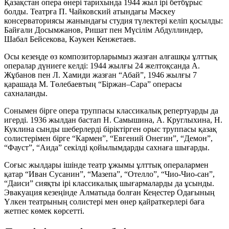
Қазақстан опера өнері тарихында 1944 жыл ірі бетбұрыс
болды. Театрға П. Чайковский атындағы Мәскеу
консерваториясы жанындағы студия түлектері келіп қосылды:
Байғали Досымжанов, Ришат пен Мүсілім Абдуллиндер,
Шабал Бейсекова, Кәукен Кенжетаев.
Осы кезеңде өз композиторларымыз жазған алғашқы ұлттық
опералар дүниеге келді: 1944 жылғы 24 желтоқсанда А.
Жұбанов пен Л. Хамиди жазған “Абай”, 1946 жылғы 7
қарашада М. Төлебаевтың “Біржан–Сара” операсы
сахналанды.
Сонымен бірге опера труппасы классикалық репертуарды да
игерді. 1936 жылдан бастап Н. Самышина, А. Круглыхина, Н.
Куклина сынды шеберлерді біріктірген орыс труппасы қазақ
солистерімен бірге “Кармен”, “Евгений Онегин”, “Демон”,
“Фауст”, “Аида” секілді қойылымдарды сахнаға шығарды.
Соғыс жылдары ішінде театр ұжымы ұлттық опералармен
қатар “Иван Сусанин”, “Мазепа”, “Отелло”, “Чио-Чио-сан”,
“Даиси” сияқты ірі классикалық шығармаларды да ұсынды.
Эвакуация кезеңінде Алматыда болған Кеңестер Одағының
Үлкен театрының солистері мен өнер қайраткерлері баға
жетпес көмек көрсетті.