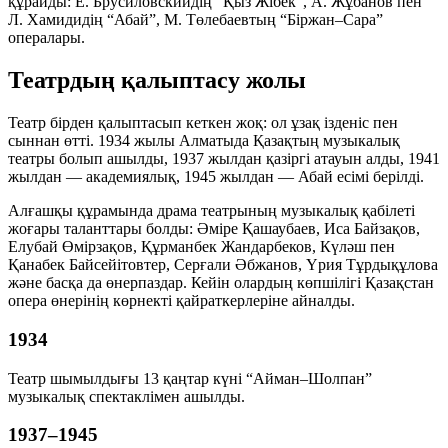
құрайды: Е. Брусиловскийдің “Қыз Жібек”, А. Жұбанов пен
Л. Хамидидің “Абай”, М. Төлебаевтың “Біржан–Сара”
опералары.
Театрдың қалыптасу жолы
Театр бірден қалыптасып кеткен жоқ: ол ұзақ ізденіс пен
сыннан өтті. 1934 жылы Алматыда Қазақтың музыкалық
театры болып ашылды, 1937 жылдан қазіргі атауын алды, 1941
жылдан — академиялық, 1945 жылдан — Абай есімі берілді.
Алғашқы құрамында драма театрының музыкалық қабілеті
жоғары таланттары болды: Әміре Қашаубаев, Иса Байзақов,
Елубай Өмірзақов, Құрманбек Жандарбеков, Күләш пен
Қанабек Байсейітовтер, Серғали Әбжанов, Үрия Тұрдықұлова
және басқа да өнерпаздар. Кейін олардың көпшілігі Қазақстан
опера өнерінің көрнекті қайраткерлеріне айналды.
1934
Театр шымылдығы 13 қаңтар күні “Айман–Шолпан”
музыкалық спектаклімен ашылды.
1937–1945