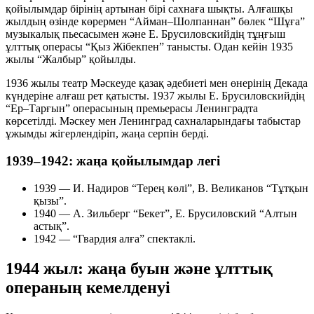
қойылымдар бірінің артынан бірі сахнаға шықты. Алғашқы
жылдың өзінде көрермен “Айман–Шолпаннан” бөлек “Шұға”
музыкалық пьесасымен және Е. Брусиловскийдің тұңғыш
ұлттық операсы “Қыз Жібекпен” танысты. Одан кейін 1935
жылы “Жалбыр” қойылды.
1936 жылы театр Мәскеуде қазақ әдебиеті мен өнерінің Декада
күндеріне алғаш рет қатысты. 1937 жылы Е. Брусиловскийдің
“Ер–Тарғын” операсының премьерасы Ленинградта
көрсетілді. Мәскеу мен Ленинград сахналарындағы табыстар
ұжымды жігерлендіріп, жаңа серпін берді.
1939–1942: жаңа қойылымдар легі
1939 — И. Надиров “Терең көлі”, В. Великанов “Тұтқын
қызы”.
1940 — А. Зильберг “Бекет”, Е. Брусиловский “Алтын
астық”.
1942 — “Гвардия алға” спектаклі.
1944 жыл: жаңа буын және ұлттық
операның кемелденуі