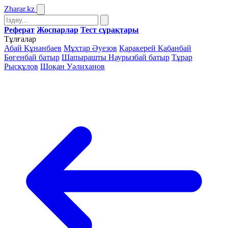
Zharar
.kz
Реферат
Жоспарлар
Тест сұрақтары
Тұлғалар
Абай Құнанбаев
Мұхтар Әуезов
Қаракерей Қабанбай
Бөгенбай батыр
Шапырашты Наурызбай батыр
Тұрар
Рысқұлов
Шоқан Уәлиханов