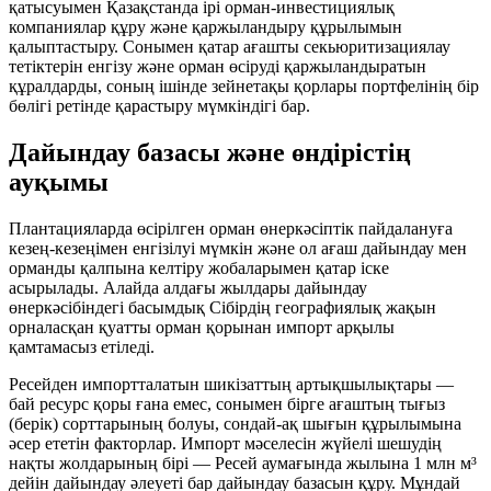
қатысуымен Қазақстанда ірі орман-инвестициялық
компаниялар құру және қаржыландыру құрылымын
қалыптастыру. Сонымен қатар ағашты секьюритизациялау
тетіктерін енгізу және орман өсіруді қаржыландыратын
құралдарды, соның ішінде зейнетақы қорлары портфелінің бір
бөлігі ретінде қарастыру мүмкіндігі бар.
Дайындау базасы және өндірістің
ауқымы
Плантацияларда өсірілген орман өнеркәсіптік пайдалануға
кезең-кезеңімен енгізілуі мүмкін және ол ағаш дайындау мен
орманды қалпына келтіру жобаларымен қатар іске
асырылады. Алайда алдағы жылдары дайындау
өнеркәсібіндегі басымдық Сібірдің географиялық жақын
орналасқан қуатты орман қорынан импорт арқылы
қамтамасыз етіледі.
Ресейден импортталатын шикізаттың артықшылықтары —
бай ресурс қоры ғана емес, сонымен бірге ағаштың тығыз
(берік) сорттарының болуы, сондай-ақ шығын құрылымына
әсер ететін факторлар. Импорт мәселесін жүйелі шешудің
нақты жолдарының бірі — Ресей аумағында жылына
1 млн м³
дейін дайындау әлеуеті бар дайындау базасын құру. Мұндай