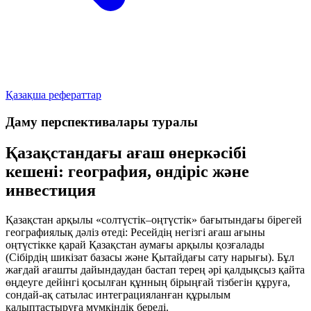
Қазақша рефераттар
Даму перспективалары туралы
Қазақстандағы ағаш өнеркәсібі
кешені: география, өндіріс және
инвестиция
Қазақстан арқылы «солтүстік–оңтүстік» бағытындағы бірегей
географиялық дәліз өтеді: Ресейдің негізгі ағаш ағыны
оңтүстікке қарай Қазақстан аумағы арқылы қозғалады
(Сібірдің шикізат базасы және Қытайдағы сату нарығы). Бұл
жағдай ағашты дайындаудан бастап терең әрі қалдықсыз қайта
өңдеуге дейінгі қосылған құнның бірыңғай тізбегін құруға,
сондай-ақ сатылас интеграцияланған құрылым
қалыптастыруға мүмкіндік береді.