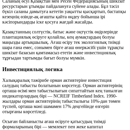
Саланың өсуі Қазақстан мен Ресей Федерациясының шикізат
ресурстарын ұтымды пайдалануға сүйене алады. Бұл тәсіл
бүкіл саланы дамытуға кететін уақытты қысқартып, бастапқы
кезеңнің өзінде-ақ ағашты қайта өңдеу бойынша ірі
кәсіпорындарды іске қосуға жағдай жасайды.
Қазақстанның солтүстік, батыс және оңтүстік өңірлерінде
плантациялық өсіруге қолайлы, кең аумақтардың болуы
маңызды артықшылық. Ағаш өсіру тек экологиялық тиімді
шара ғана емес, сонымен бірге ағаш өнеркәсібі үшін тұрақты
шикізат базасын қамтамасыз ететін және инвестициялық
тұрғыдан тартымды бағыт болуы мүмкін.
Инвестициялық логика
Халықаралық тәжірибе орман активтеріне инвестиция
салудың табысты болатынын көрсетеді. Орман активтерінің
орташа өсімі мен табыстылығын сипаттайтын кең танылған
индикаторлардың бірі —
NCREIF Timberland Index
. 1990-
жылдары орман активтерінің табыстылығы 10%-дан төмен
түспей, орташа мәні шамамен 17% деңгейінде өзгеріп
отырғаны көрсетіледі.
Осыған байланысты ағаш өсіруге қатысудың тиімді
формаларының бірі — мемлекет пен жеке капитал