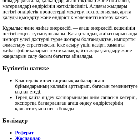
өнімдер (мысалы, қалқандар, ағаш тақталар және плиталық
материалдар) өндірісінің жеткіліксіздігі. Алдағы жылдары
негізгі өндірістік процестерді меңгеру, технологиялық артта
қалуды қысқарту және өндірістік мәдениетті көтеру қажет.
Құрылыс және жиһаз өнеркәсібі — ағаш өнеркәсібі кешенінің
негізгі соңғы тұтынушылары. Қазақстандық жиһаз нарығында
импорт үлесі дәстүрлі түрде жоғары болғандықтан, импортты
алмастыру стратегиясын іске асыру үшін қазіргі заманғы
жиһаз фабрикаларын техникалық қайта жарақтандыру және
жаңаларын салу басым бағытқа айналады.
Күтілетін нәтиже
Кластерлік инвестициялық жобалар ағаш
бұйымдарының көлемін арттырып, бағасын төмендетуге
ықпал етеді.
Терең қайта өңдеу кәсіпорындары өнім сапасын көтеріп,
экспортқа бағдарланған ағаш өңдеу өндірістерінің
қалыптасуына негіз болады.
Бөлімдер
Реферат
Жоспарлар