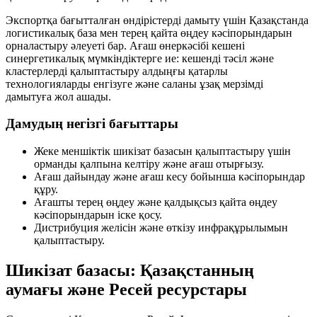
Экспортқа бағытталған өндірістерді дамыту үшін Қазақстанда
логистикалық база мен терең қайта өңдеу кәсіпорындарын
орналастыру әлеуеті бар. Ағаш өнеркәсібі кешені
синергетикалық мүмкіндіктерге ие: кешенді тәсіл және
кластерлерді қалыптастыру алдыңғы қатарлы
технологияларды енгізуге және саланы ұзақ мерзімді
дамытуға жол ашады.
Дамудың негізгі бағыттары
Жеке меншіктік шикізат базасын қалыптастыру үшін
орманды қалпына келтіру және ағаш отырғызу.
Ағаш дайындау және ағаш кесу бойынша кәсіпорындар
құру.
Ағашты терең өңдеу және қалдықсыз қайта өңдеу
кәсіпорындарын іске қосу.
Дистрибуция желісін және өткізу инфрақұрылымын
қалыптастыру.
Шикізат базасы: Қазақстанның
аумағы және Ресей ресурстары