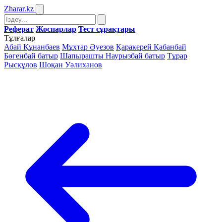
Zharar
.kz
Реферат
Жоспарлар
Тест сұрақтары
Тұлғалар
Абай Құнанбаев
Мұхтар Әуезов
Қаракерей Қабанбай
Бөгенбай батыр
Шапырашты Наурызбай батыр
Тұрар
Рысқұлов
Шоқан Уәлиханов