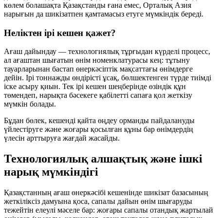
көлем болашақта Қазақстанды ғана емес, Орталық Азия
нарығын да шикізатпен қамтамасыз етуге мүмкіндік береді.
Неліктен ірі кешен қажет?
Ағаш дайындау — технологиялық тұрғыдан күрделі процесс,
ал ағаштан шығатын өнім номенклатурасы кең: тұтыну
тауарларынан бастап өнеркәсіптік мақсаттағы өнімдерге
дейін. Ірі тоннажды өндірісті ұсақ, бөлшектенген түрде тиімді
іске асыру қиын. Тек ірі кешен шеңберінде өзіндік құн
төмендеп, нарықта бәсекеге қабілетті сапаға қол жеткізу
мүмкін болады.
Бұдан бөлек, кешенді қайта өңдеу орманды пайдалануды
үйлестіруге және жоғары қосылған құны бар өнімдердің
үлесін арттыруға жағдай жасайды.
Технологиялық алшақтық және ішкі
нарық мүмкіндігі
Қазақстанның ағаш өнеркәсібі кешенінде шикізат базасының
жеткіліксіз дамуына қоса, сапалы дайын өнім шығаруды
тежейтін елеулі мәселе бар: жоғары сапалы отандық жартылай