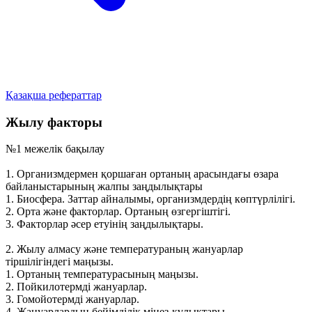
Қазақша рефераттар
Жылу факторы
№1 межелік бақылау
1. Организмдермен қоршаған ортаның арасындағы өзара
байланыстарының жалпы заңдылықтары
1. Биосфера. Заттар айналымы, организмдердің көптүрлілігі.
2. Орта және факторлар. Ортаның өзгергіштігі.
3. Факторлар әсер етуінің заңдылықтары.
2. Жылу алмасу және температураның жануарлар
тіршілігіндегі маңызы.
1. Ортаның температурасының маңызы.
2. Пойкилотермді жануарлар.
3. Гомойотермді жануарлар.
4. Жануарлардың бейімділік мінез-құлықтары.