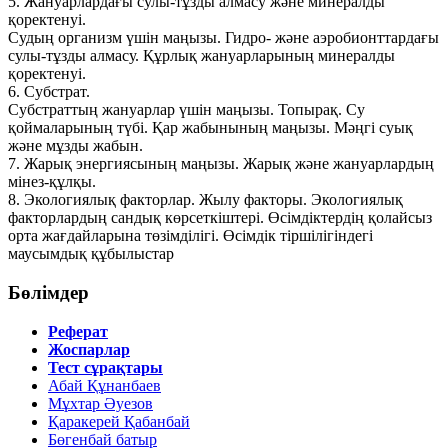
5. Жануарлардағы сулы-тұзды алмасу және минералды
қоректенуі.
Судың организм үшін маңызы. Гидро- және аэробионттардағы
сулы-тұзды алмасу. Құрлық жануарларының минералды
қоректенуі.
6. Субстрат.
Субстраттың жануарлар үшін маңызы. Топырақ. Су
қоймаларының түбі. Қар жабынының маңызы. Мәңгі суық
және мұзды жабын.
7. Жарық энергиясының маңызы. Жарық және жануарлардың
мінез-құлқы.
8. Экологиялық факторлар. Жылу факторы. Экологиялық
факторлардың сандық көрсеткіштері. Өсімдіктердің қолайсыз
орта жағдайларына төзімділігі. Өсімдік тіршілігіндегі
маусымдық құбылыстар
Бөлімдер
Реферат
Жоспарлар
Тест сұрақтары
Абай Құнанбаев
Мұхтар Әуезов
Қаракерей Қабанбай
Бөгенбай батыр