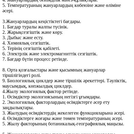
5. Температураның жануарлардың көбеюіне және өліміне
әсері.
3.Жануарлардың кеңістіктегі бағдары.
1. Бағдар туралы жалпы түсінік.
2. Жарықсезгіштік және көру.
3. Дыбыс және есту.
4. Химиялық сезгіштік.
5. Терінің сезгіштік қабілеті.
6. Электрлік және электромагниттік сезгіштік.
7. Бағдар бүтін процесс ретінде.
8. Орта қозғалыстары және қысымның жануарлар
тіршілігіндегі ролі.
9. Биологиялық циклдер және тіршілік әрекеттері. Тәуліктік,
маусымдық, көпжылдық циклдер.
4.Жылу экологиялық фактор ретінде.
1. Өсімдіктер экологиясының негізгі ұғымдары.
2. Экологиялық факторлардың өсімдіктерге әсер ету
заңдылықтары.
3. Жылудың өсімдіктердің жекелеген функцияларына әсері.
4. Өсімдіктерге жоғары және төмен температураның әсері.
5. Жылу факторының ботаникалық-географиялық маңызы.