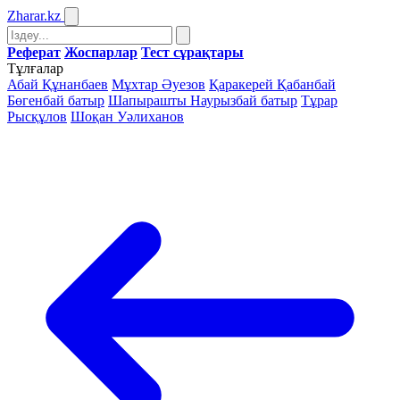
Zharar
.kz
Реферат
Жоспарлар
Тест сұрақтары
Тұлғалар
Абай Құнанбаев
Мұхтар Әуезов
Қаракерей Қабанбай
Бөгенбай батыр
Шапырашты Наурызбай батыр
Тұрар
Рысқұлов
Шоқан Уәлиханов