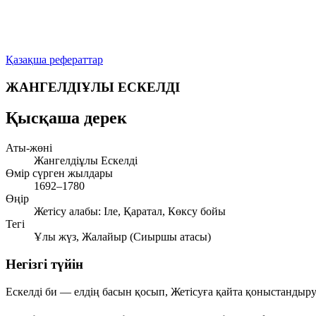
Қазақша рефераттар
ЖАНГЕЛДІҰЛЫ ЕСКЕЛДІ
Қысқаша дерек
Аты-жөні
Жангелдіұлы Ескелді
Өмір сүрген жылдары
1692–1780
Өңір
Жетісу алабы: Іле, Қаратал, Көксу бойы
Тегі
Ұлы жүз, Жалайыр (Сиыршы атасы)
Негізгі түйін
Ескелді би — елдің басын қосып, Жетісуға қайта қоныстанды