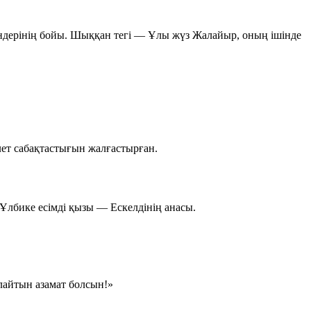
өзендерінің бойы. Шыққан тегі — Ұлы жүз Жалайыр, оның ішінде
лет сабақтастығын жалғастырған.
 Ұлбике есімді қызы — Ескелдінің анасы.
йлайтын азамат болсын!»