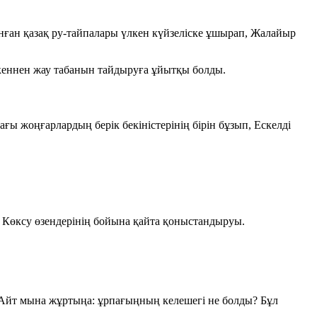
нған қазақ ру-тайпалары үлкен күйзеліске ұшырап, Жалайыр
мекеннен жау табанын тайдыруға ұйытқы болды.
ы жоңғарлардың берік бекіністерінің бірін бұзып, Ескелді
 Көксу өзендерінің бойына қайта қоныстандыруы.
ң. Айт мына жұртыңа: ұрпағыңның келешегі не болды? Бұл