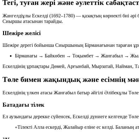
Тегі, туған жері және әулеттік сабақта
Жангелдіұлы Ескелді (1692–1780) — қазақтың көрнекті биі әрі
Сиыршы атасынан тарайды.
Шежіре желісі
Шежіре дерегі бойынша Сиыршының Бірманағынан тараған ұрп
Бірманағы
→ Байкөбен → Тоқымбет → Жанғабыл → Жы
Ескелдінің ұрпақтары Дөмей, Арғынбай, Мырзатай, Найман, Таң
Төле бимен жақындық және есімнің мән
Ескелдінің үлкен атасы Жанғабыл батыр әйгілі Әлібекұлы Төле 
Батадағы тілек
Ел аузындағы дерекке сүйенсек, Ескелді дүниеге келгенде Төле
«Тілекті Алла ескерді, Жалайыр еліне ес келді. Баланың