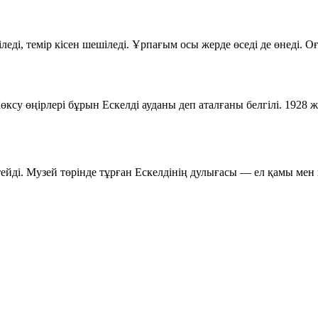
үзіледі, темір кісен шешіледі. Ұрпағым осы жерде өседі де өнеді.
өксу өңірлері бұрын
Ескелді ауданы
деп аталғаны белгілі. 1928 
ейді. Музей төрінде тұрған Ескелдінің дулығасы — ел қамы мен