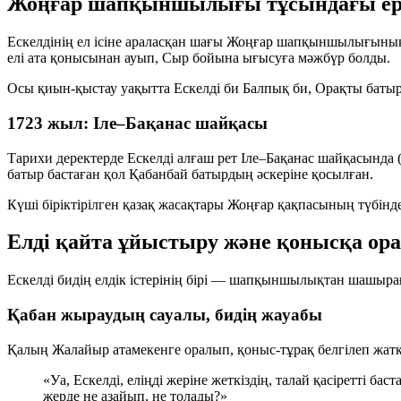
Жоңғар шапқыншылығы тұсындағы ер
Ескелдінің ел ісіне араласқан шағы Жоңғар шапқыншылығының 
елі ата қонысынан ауып, Сыр бойына ығысуға мәжбүр болды.
Осы қиын-қыстау уақытта Ескелді би Балпық би, Орақты батыр,
1723 жыл: Іле–Бақанас шайқасы
Тарихи деректерде Ескелді алғаш рет
Іле–Бақанас шайқасында 
батыр бастаған қол Қабанбай батырдың әскеріне қосылған.
Күші біріктірілген қазақ жасақтары Жоңғар қақпасының түбінд
Елді қайта ұйыстыру және қонысқа ор
Ескелді бидің елдік істерінің бірі — шапқыншылықтан шашыра
Қабан жыраудың сауалы, бидің жауабы
Қалың Жалайыр атамекенге оралып, қоныс-тұрақ белгілеп жатқа
«Уа, Ескелді, еліңді жеріне жеткіздің, талай қасіретті
жерде не азайып, не толады?»