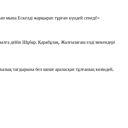
 Оған мына Ескелді жарқырап тұрған күндей сенеді!»
жылға дейін Шұбар, Қарабұлақ, Жалғызағаш елді мекендері
 халық тағдырына бел шеше араласқан тұлғаның көзіндей,