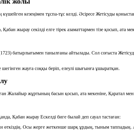
лік жолы
күшейген кезеңімен тұспа-тұс келді. Әсіресе Жетісуды қоныста
 Қабан жырау секілді елге тірек азаматтармен тізе қосып, ата 
(1723)
батырлығымен танылғаны айтылады. Сол соғыста Жетісудағ
е шегінген жауға соққы беріп, елеулі шығынға ұшыратқан.
алу
ған Жалайыр жұртының басын қосып, ата мекеніне, Қаратал мен
нда, Қабан жырау Ескелді биге былай деп сауал тастаған:
 бастан өткіздің. Осы жерге жеткенше шарқ ұрдың, тыным таппады