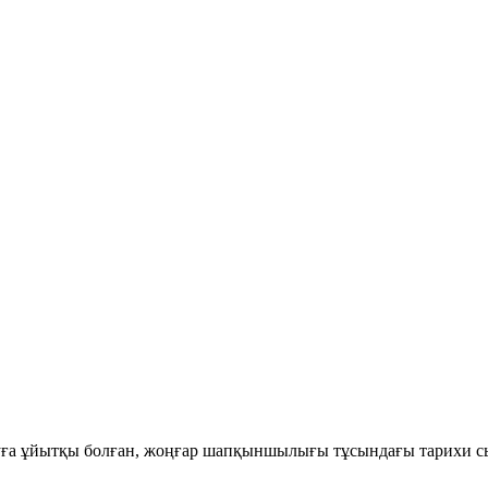
руға ұйытқы болған, жоңғар шапқыншылығы тұсындағы тарихи с