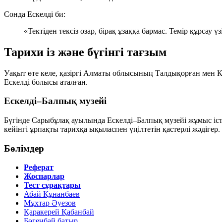
Сонда Ескелді би:
«Тектіден тексіз озар, бірақ ұзаққа бармас. Темір құрсау 
Тарихи із және бүгінгі тағзым
Уақыт өте келе, қазіргі Алматы облысының Талдықорған мен К
Ескелді болысы
аталған.
Ескелді–Балпық музейі
Бүгінде Сарыбұлақ ауылында Ескелді–Балпық музейі жұмыс іст
кейінгі ұрпақты тарихқа ықыласпен үңілтетін қастерлі жәдігер.
Бөлімдер
Реферат
Жоспарлар
Тест сұрақтары
Абай Құнанбаев
Мұхтар Әуезов
Қаракерей Қабанбай
Бөгенбай батыр