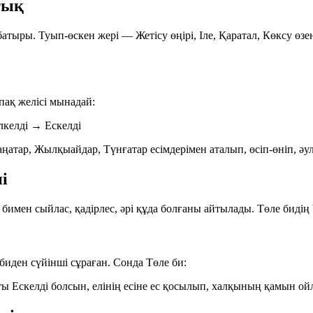
стық
 батыры. Туып-өскен жері — Жетісу өңірі, Іле, Қаратал, Көксу 
ақ желісі мынадай:
лкелді →
Ескелді
атар, Жылқыайдар, Түнғатар есімдерімен аталып, өсіп-өніп, әу
і
бимен сыйлас, қадірлес, әрі құда болғаны айтылады. Төле бидің
биден сүйінші сұраған. Сонда Төле би:
 аты Ескелді болсын, елінің есіне ес қосылып, халқының қамын о