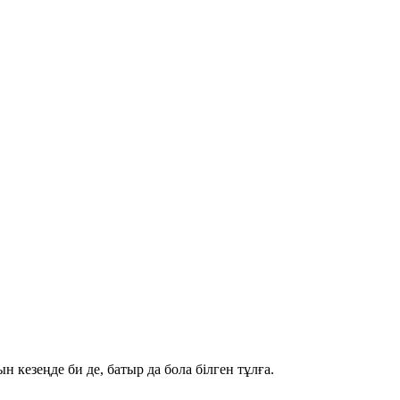
ын кезеңде
би
де,
батыр
да бола білген тұлға.