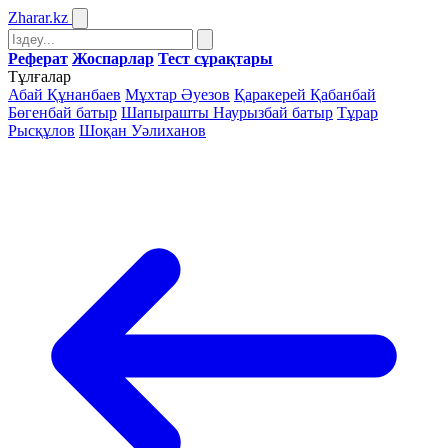
Zharar
.kz
Реферат
Жоспарлар
Тест сұрақтары
Тұлғалар
Абай Құнанбаев
Мұхтар Әуезов
Қаракерей Қабанбай
Бөгенбай батыр
Шапырашты Наурызбай батыр
Тұрар
Рысқұлов
Шоқан Уәлиханов