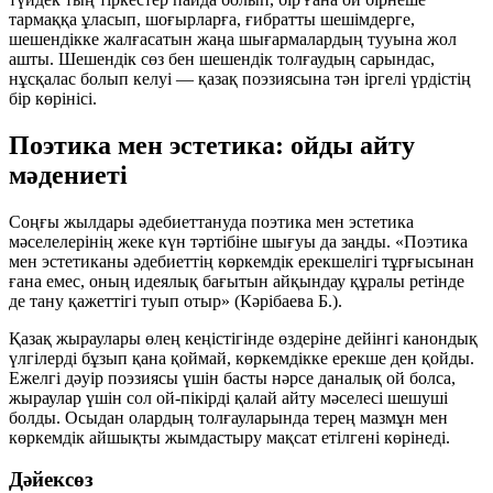
тармаққа ұласып, шоғырларға, ғибратты шешімдерге,
шешендікке жалғасатын жаңа шығармалардың тууына жол
ашты. Шешендік сөз бен шешендік толғаудың сарындас,
нұсқалас болып келуі — қазақ поэзиясына тән іргелі үрдістің
бір көрінісі.
Поэтика мен эстетика: ойды айту
мәдениеті
Соңғы жылдары әдебиеттануда поэтика мен эстетика
мәселелерінің жеке күн тәртібіне шығуы да заңды. «Поэтика
мен эстетиканы әдебиеттің көркемдік ерекшелігі тұрғысынан
ғана емес, оның идеялық бағытын айқындау құралы ретінде
де тану қажеттігі туып отыр» (Кәрібаева Б.).
Қазақ жыраулары өлең кеңістігінде өздеріне дейінгі канондық
үлгілерді бұзып қана қоймай, көркемдікке ерекше ден қойды.
Ежелгі дәуір поэзиясы үшін басты нәрсе даналық ой болса,
жыраулар үшін сол ой-пікірді
қалай айту
мәселесі шешуші
болды. Осыдан олардың толғауларында терең мазмұн мен
көркемдік айшықты жымдастыру мақсат етілгені көрінеді.
Дәйексөз