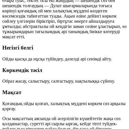
Өзара туыс, тектес осы екі жанрдың — шешендік сөз бен
шешендік толғаудың — Дулат шығармаларында тоғыса
көрінуі қоғамдық ой мен халықтық мүддені көздеген
көсемсөздік табиғаттан туады. Ақын өзіне дейінгі көркем
сөйлеу үлгілерін біріктіріп, біртұтас өнерге айналдыруға
ұмтылды; абстрактылы ой кеңдігін заман сөзіне ұластырып, өз
тұжырымдарын тағылымдық әрі танымдық биікке көтеруді
мақсат етті.
Негізгі белгі
Ойды қысқа да нұсқа түйіндеу, дәлелді әрі сенімді айту.
Көркемдік тәсіл
Образ жасау, салыстыру, салғастыру, нақтылыққа сүйену.
Мақсат
Қоғамдық ойды қозғап, халықтық мүддені көркем сөз арқылы
қорғау.
Осы мақсаттың аясында ой әсерлілігін күшейтетін жаңа сөз
қолданыстар, суретті әрі сырлы ырғақ, кейде тіпті түйдек-
түйдек тың тіркестер пайда болып, бір ғана ой бірнеше