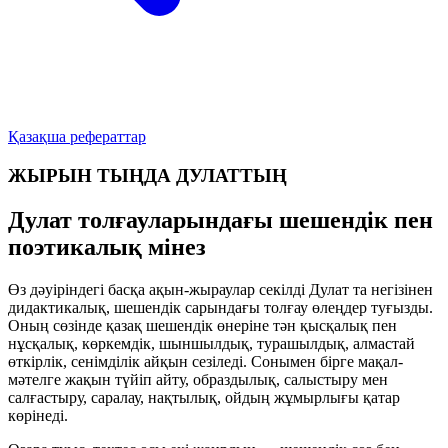
Қазақша рефераттар
ЖЫРЫН ТЫҢДА ДУЛАТТЫҢ
Дулат толғауларындағы шешендік пен
поэтикалық мінез
Өз дәуіріндегі басқа ақын-жыраулар секілді Дулат та негізінен
дидактикалық, шешендік сарындағы толғау өлеңдер туғызды.
Оның сөзінде қазақ шешендік өнеріне тән қысқалық пен
нұсқалық, көркемдік, шыншылдық, турашылдық, алмастай
өткірлік, сенімділік айқын сезіледі. Сонымен бірге мақал-
мәтелге жақын түйіп айту, образдылық, салыстыру мен
салғастыру, саралау, нақтылық, ойдың жұмырлығы қатар
көрінеді.