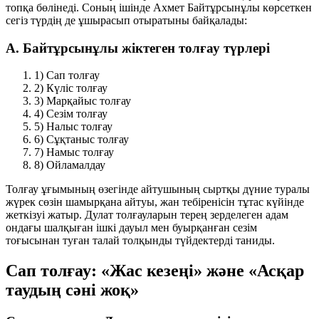
топқа бөлінеді. Соның ішінде Ахмет Байтұрсынұлы көрсеткен
сегіз түрдің де ұшырасып отыратыны байқалады:
А. Байтұрсынұлы жіктеген толғау түрлері
1) Сап толғау
2) Күліс толғау
3) Марқайыс толғау
4) Сезім толғау
5) Налыс толғау
6) Сұқтаныс толғау
7) Намыс толғау
8) Ойламалдау
Толғау ұғымының өзегінде айтушының сыртқы дүние туралы
жүрек сөзін шамырқана айтуы, жан тебіренісін тұтас күйінде
жеткізуі жатыр. Дулат толғауларын терең зерделеген адам
ондағы шалқыған ішкі дауыл мен буырқанған сезім
тоғысынан туған талай толқынды түйдектерді таниды.
Сап толғау: «Жас кезеңі» және «Асқар
таудың сәні жоқ»