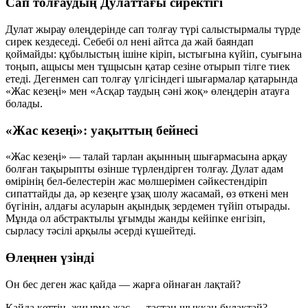
Сап толғаудың Дулаттағы сиректігі
Дулат жырау өлеңдерінде сап толғау түрі салыстырмалы түрде
сирек кездеседі. Себебі ол нені айтса да жай баяндап
қоймайды: құбылыстың ішіне кіріп, ыстығына күйіп, суығына
тоңып, ащысы мен тұщысын қатар сезіне отырып тілге тиек
етеді. Дегенмен сап толғау үлгісіндегі шығармалар қатарында
«Жас кезеңі» мен «Асқар таудың сәні жоқ» өлеңдерін атауға
болады.
«Жас кезеңі»: уақыттың бейнесі
«Жас кезеңі» — талай тарлан ақынның шығармасына арқау
болған тақырыпты өзінше түрлендірген толғау. Дулат адам
өмірінің бел-белестерін жас мөлшерімен сәйкестендіріп
сипаттайды да, әр кезеңге ұзақ шолу жасамай, өз өткені мен
бүгінін, алдағы асуларын ақындық зердемен түйіп отырады.
Мұнда ол абстрактылы ұғымды жанды кейіпке енгізіп,
сырласу тәсілі арқылы әсерді күшейтеді.
Өлеңнен үзінді
Он бес деген жас қайда — жарға ойнаған лақтай?
Қайда кеттің, жиырма жас — тастан шыққан бұлақтай?