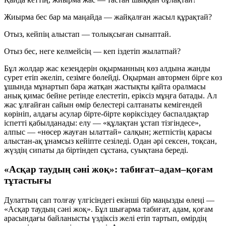
Жиырма бес бар ма маңайда — жайқалған жасыл құрақтай?
Отыз, кейпің алыстап — толықсыған сынаптай.
Отыз бес, неге келмейсің — кеп іздетіп жылатпай?
Бұл жолдар жас кезеңдерін оқырманның көз алдына жанды
сурет етіп әкеліп, сезімге бөлейді. Оқырман автормен бірге көз
ұшында мұнартып бара жатқан жастықты қайта оралмасы
анық қимас бейне ретінде елестетіп, еріксіз мұңға батады. Ал
жас ұлғайған сайын өмір белестері салтанаты кемігендей
көрініп, алдағы асулар бірте-бірте көріксіздеу баспалдақтар
іспетті қабылданады: елу — «құлақтан ұстап тізгіндесе»,
алпыс — «нөсер жауған ылаттай» салқын; жетпістің қарасы
алыстан-ақ ұнамсыз кейіпте сезіледі. Одан әрі сексен, тоқсан,
жүздің сипаты да біртіндеп сұстана, суықтана береді.
«Асқар таудың сәні жоқ»: табиғат–адам–қоғам
тұтастығы
Дулаттың сап толғау үлгісіндегі екінші бір маңызды өлеңі —
«Асқар таудың сәні жоқ». Бұл шығарма табиғат, адам, қоғам
арасындағы байланысты үздіксіз желі етіп тартып, өмірдің