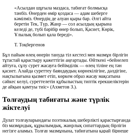
«Асылдан шұғыла маздаса, табиғат болмысқа
тәнбіз. Өнерден өмір қоздаса — адам шеберге
кәмілміз. Өнердің де алуан қыры бар. Әлгі айта
беретін Тек, Түр, Жанр — сол асылдың қырына
келеді де, түбі бәрібір өнер болып, Қасиет, Көрік,
Ұлылық болып қала береді».
Т. Тоқбергенов
Бұл пайым өлең өнерін тануда тіл кестесі мен мазмұн бірлігін
тұтастай қарастыру қажеттігін аңғартады. Өйткені «бейнелеп
айтуға, сұлу сурет жасауға бейімділік — өлең тіліне ең тән
қасиет. Алайда суреттеу баяндаудың көрнекілігіне, дәлдігіне,
нақтылығына қызмет етіп, көркем образ жасау мақсатына
сәйкес келуі, суреттелетін құбылыстың типтік ерекшеліктерін
де айқын қамтуы тиіс» (Ахметов З.).
Толғаудың табиғаты және түрлік
жіктелуі
Дулат толғауларындағы поэтикалық шеберлікті қарастырғанда
біз мазмұндық, құрылымдық, жанрлық сипаттардың бірлігін
негізге аламыз. Толғау мазмұнына, табиғатына қарай бірнеше