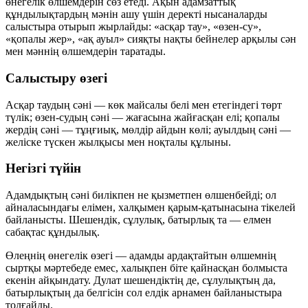
өнегелік өлшемдерін сөз етеді. Ақын адамзаттық
құндылықтардың мәнін ашу үшін деректі нысаналарды
салыстыра отырып жырлайды: «асқар тау», «өзен-су»,
«қопалы жер», «ақ ауыл» сияқты нақты бейнелер арқылы сән
мен мәннің өлшемдерін таратады.
Салыстыру өзегі
Асқар таудың сәні — көк майсалы белі мен етегіндегі төрт
түлік; өзен-судың сәні — жағасына жайғасқан елі; қопалы
жердің сәні — тұңғиық, мөлдір айдын көлі; ауылдың сәні —
желіске түскен жылқысы мен ноқталы құлыны.
Негізгі түйін
Адамдықтың сәні билікпен не қызметпен өлшенбейді; ол
айналасындағы елімен, халқымен қарым-қатынасына тікелей
байланысты. Шешендік, сұлулық, батырлық та — елмен
сабақтас құндылық.
Өлеңнің өнегелік өзегі — адамды ардақтайтын өлшемнің
сыртқы мәртебеде емес, халықпен біте қайнасқан болмыста
екенін айқындату. Дулат шешендіктің де, сұлулықтың да,
батырлықтың да белгісін сол елдік арнамен байланыстыра
толғайды.