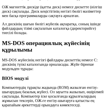
ОЖ магниттік дискіде (қатты диск) немесе дискетте (иілгіш
диск) сақталады. Диск кеңістігінің негізгі бөлігі мәліметтер
мен басқа программаларды сақтауға арналған.
Ал дискінің шағын бөлігі жүйелік ақпаратқа, соның ішінде
файлдардың тізімі сақталатын
каталогқа (директорийге)
тиесілі болады.
MS-DOS операциялық жүйесінің
құрылымы
MS-DOS жүйесінің негізгі файлдары дискеттің немесе
C:
дискінің түпкі каталогында орналасады. Жүйе бірнеше
модульден тұрады:
BIOS модулі
Компьютердің тұрақты жадында (ROM) жазылған енгізу-
шығарудың базалық жүйесі. Ол зауытта жазылып, өшірілмей
сақталады. Компьютер іске қосылғанда құрылғылардың
жұмысын тексеріп, ОЖ-ге енгізу-шығаруға қатысты ең
қарапайым әрекеттерді орындауға көмектеседі.