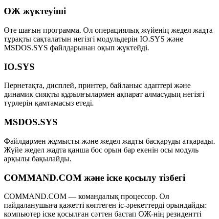
ОЖ жүктеуіші
Өте шағын программа. Ол операциялық жүйенің жедел жадта
тұрақты сақталатын негізгі модульдерін
IO.SYS
және
MSDOS.SYS
файлдарынан оқып жүктейді.
IO.SYS
Пернетақта, дисплей, принтер, байланыс адаптері және
динамик сияқты құрылғылармен ақпарат алмасудың негізгі
түрлерін қамтамасыз етеді.
MSDOS.SYS
Файлдармен жұмысты және жедел жадты басқаруды атқарады.
Жүйе жедел жадта қанша бос орын бар екенін осы модуль
арқылы бақылайды.
COMMAND.COM және іске қосылу тізбегі
COMMAND.COM
— командалық процессор. Ол
пайдаланушыға қажетті көптеген іс-әрекеттерді орындайды:
компьютер іске қосылған сәттен бастап ОЖ-нің резидентті