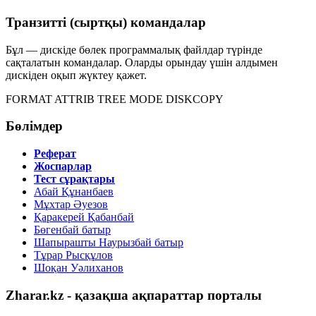
Транзитті (сыртқы) командалар
Бұл — дискіде бөлек программалық файлдар түрінде
сақталатын командалар. Оларды орындау үшін алдымен
дискіден оқып жүктеу қажет.
FORMAT
ATTRIB
TREE
MODE
DISKCOPY
Бөлімдер
Реферат
Жоспарлар
Тест сұрақтары
Абай Құнанбаев
Мұхтар Әуезов
Қаракерей Қабанбай
Бөгенбай батыр
Шапырашты Наурызбай батыр
Тұрар Рысқұлов
Шоқан Уәлиханов
Zharar.kz - қазақша ақпараттар порталы