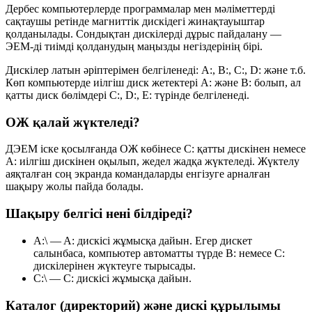
Дербес компьютерлерде программалар мен мәліметтерді
сақтаушы ретінде магниттік дискідегі жинақтауыштар
қолданылады. Сондықтан дискілерді дұрыс пайдалану —
ЭЕМ-ді тиімді қолданудың маңызды негіздерінің бірі.
Дискілер латын әріптерімен белгіленеді:
A:
,
B:
,
C:
,
D:
және т.б.
Көп компьютерде иілгіш диск жетектері
A:
және
B:
болып, ал
қатты диск бөлімдері
C:
,
D:
,
E:
түрінде белгіленеді.
ОЖ қалай жүктеледі?
ДЭЕМ іске қосылғанда ОЖ көбінесе
C:
қатты дискінен немесе
A:
иілгіш дискінен оқылып, жедел жадқа жүктеледі. Жүктелу
аяқталған соң экранда командаларды енгізуге арналған
шақыру жолы пайда болады.
Шақыру белгісі нені білдіреді?
A:\
—
A:
дискісі жұмысқа дайын. Егер дискет
салынбаса, компьютер автоматты түрде
B:
немесе
C:
дискілерінен жүктеуге тырысады.
C:\
—
C:
дискісі жұмысқа дайын.
Каталог (директорий) және дискі құрылымы