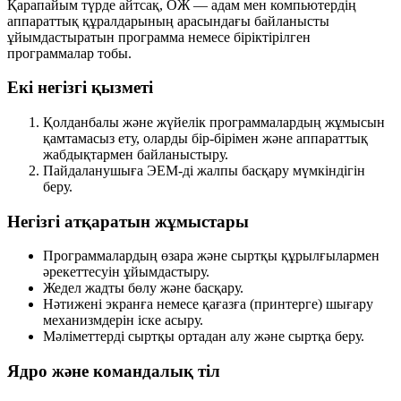
Қарапайым түрде айтсақ, ОЖ — адам мен компьютердің
аппараттық құралдарының арасындағы байланысты
ұйымдастыратын программа немесе біріктірілген
программалар тобы.
Екі негізгі қызметі
Қолданбалы және жүйелік программалардың жұмысын
қамтамасыз ету, оларды бір-бірімен және аппараттық
жабдықтармен байланыстыру.
Пайдаланушыға ЭЕМ-ді жалпы басқару мүмкіндігін
беру.
Негізгі атқаратын жұмыстары
Программалардың өзара және сыртқы құрылғылармен
әрекеттесуін ұйымдастыру.
Жедел жадты бөлу және басқару.
Нәтижені экранға немесе қағазға (принтерге) шығару
механизмдерін іске асыру.
Мәліметтерді сыртқы ортадан алу және сыртқа беру.
Ядро және командалық тіл