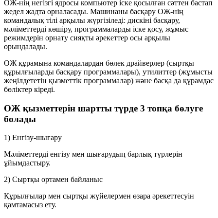
ОЖ-нің негізгі ядросы компьютер іске қосылған сәттен бастап
жедел жадта орналасады. Машинаны басқару ОЖ-нің
командалық тілі арқылы жүргізіледі: дискіні басқару,
мәліметтерді көшіру, программаларды іске қосу, жұмыс
режимдерін орнату сияқты әрекеттер осы арқылы
орындалады.
ОЖ құрамына командалардан бөлек
драйверлер
(сыртқы
құрылғыларды басқару программалары),
утилиттер
(жұмысты
жеңілдететін қызметтік программалар) және басқа да құрамдас
бөліктер кіреді.
ОЖ қызметтерін шартты түрде 3 топқа бөлуге
болады
1) Енгізу-шығару
Мәліметтерді енгізу мен шығарудың барлық түрлерін
ұйымдастыру.
2) Сыртқы ортамен байланыс
Құрылғылар мен сыртқы жүйелермен өзара әрекеттесуін
қамтамасыз ету.