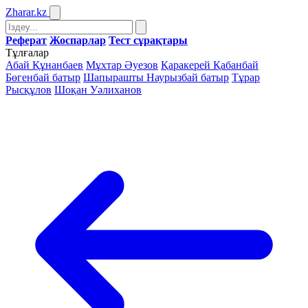
Zharar
.kz
Реферат
Жоспарлар
Тест сұрақтары
Тұлғалар
Абай Құнанбаев
Мұхтар Әуезов
Қаракерей Қабанбай
Бөгенбай батыр
Шапырашты Наурызбай батыр
Тұрар
Рысқұлов
Шоқан Уәлиханов