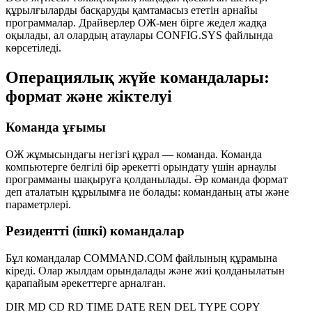
құрылғыларды басқаруды қамтамасыз ететін арнайы
программалар. Драйверлер ОЖ-мен бірге жедел жадқа
оқылады, ал олардың атаулары
CONFIG.SYS
файлында
көрсетіледі.
Операциялық жүйе командалары:
формат және жіктелуі
Команда ұғымы
ОЖ жұмысындағы негізгі құрал —
команда
. Команда
компьютерге белгілі бір әрекетті орындату үшін арнаулы
программаны шақыруға қолданылады. Әр команда
формат
деп аталатын құрылымға ие болады:
команданың аты
және
параметрлері
.
Резидентті (ішкі) командалар
Бұл командалар
COMMAND.COM
файлының құрамына
кіреді. Олар жылдам орындалады және жиі қолданылатын
қарапайым әрекеттерге арналған.
DIR
MD
CD
RD
TIME
DATE
REN
DEL
TYPE
COPY