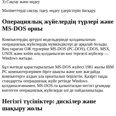
3) Сақтау және өңдеу
Мәліметтерді сақтау, іздеу, өңдеу үдерістерін басқару.
Операциялық жүйелердің түрлері және
MS-DOS орны
Компьютердің әртүрлі модельдерінде қолданылатын
операциялық жүйелердің мүмкіндіктері де әрқалай болады.
Кең тараған ОЖ түрлеріне
MS-DOS (PC-DOS)
, CDOS, MSX,
UNIX және кейін кең қолданылған көп терезелі жүйелер —
Windows
жатады.
Бұл мәтінде қарастырылатын MS-DOS жүйесі 1981 жылы IBM
PC компьютерлерімен бірге шықты және көп жағдайда
компьютерге алдын ала орнатылып берілетін. Қазіргі таңда
стандартты операциялық жүйе ретінде Windows
қолданылғанымен, MS-DOS-та қалыптасқан негізгі ұғымдар
көптеген операциялық жүйелерде әлі де пайдаланылады.
Негізгі түсініктер: дискілер және
шақыру жолы