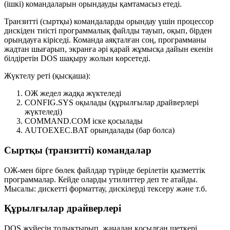
(ішкі) командаларын орындауды қамтамасыз етеді.
Транзитті (сыртқы) командаларды орындау үшін процессор
дискіден тиісті программалық файлды тауып, оқып, бірден
орындауға кіріседі. Команда аяқталған соң, программаны
жадтан шығарып, экранға әрі қарай жұмысқа дайын екенін
білдіретін DOS шақыру жолын көрсетеді.
Жүктелу реті (қысқаша):
ОЖ жедел жадқа жүктеледі
CONFIG.SYS
оқылады (құрылғылар драйверлері
жүктеледі)
COMMAND.COM
іске қосылады
AUTOEXEC.BAT
орындалады (бар болса)
Сыртқы (транзитті) командалар
ОЖ-мен бірге бөлек файлдар түрінде берілетін қызметтік
программалар. Кейде оларды утилиттер деп те атайды.
Мысалы: дискетті форматтау, дискілерді тексеру және т.б.
Құрылғылар драйверлері
DOS жүйесін толықтырып, жаңадан қосылған шеткері