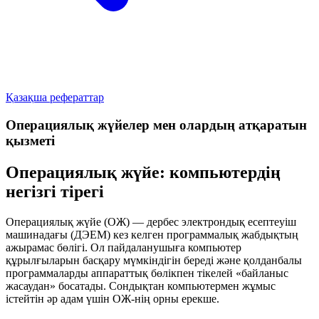
Қазақша рефераттар
Операциялық жүйелер мен олардың атқаратын
қызметі
Операциялық жүйе: компьютердің
негізгі тірегі
Операциялық жүйе (ОЖ) — дербес электрондық есептеуіш
машинадағы (ДЭЕМ) кез келген программалық жабдықтың
ажырамас бөлігі. Ол пайдаланушыға компьютер
құрылғыларын басқару мүмкіндігін береді және қолданбалы
программаларды аппараттық бөлікпен тікелей «байланыс
жасаудан» босатады. Сондықтан компьютермен жұмыс
істейтін әр адам үшін ОЖ-нің орны ерекше.