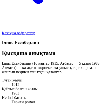
Қазақша рефераттар
Ілияс Есенберлин
Қысқаша анықтама
Ілияс Есенберлин (10 қаңтар 1915, Атбасар — 5 қазан 1983,
Алматы) — қазақтың көрнекті жазушысы, тарихи роман
жанрын кеңінен танытқан қаламгер.
Туған жылы
1915
Қайтыс болған жылы
1983
Негізгі бағыты
Тарихи роман