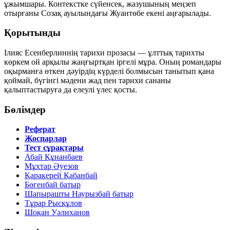
ұжымшары. Контекстке сүйенсек, жазушының меңзеп
отырғаны Созақ ауылындағы Жуантөбе екені аңғарылады.
Қорытынды
Ілияс Есенберлиннің тарихи прозасы — ұлттық тарихты
көркем ой арқылы жаңғыртқан іргелі мұра. Оның романдары
оқырманға өткен дәуірдің күрделі болмысын танытып қана
қоймай, бүгінгі мәдени жад пен тарихи сананы
қалыптастыруға да елеулі үлес қосты.
Бөлімдер
Реферат
Жоспарлар
Тест сұрақтары
Абай Құнанбаев
Мұхтар Әуезов
Қаракерей Қабанбай
Бөгенбай батыр
Шапырашты Наурызбай батыр
Тұрар Рысқұлов
Шоқан Уәлиханов