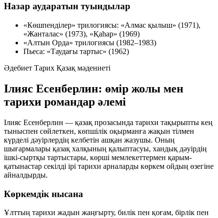
Назар аударатын туындылар
«Көшпенділер»
трилогиясы: «Алмас қылыш» (1971),
«Жанталас» (1973), «Қаһар» (1969)
«Алтын Орда»
трилогиясы (1982–1983)
Пьеса:
«Таудағы тартыс»
(1962)
Әдебиет
Тарих
Қазақ мәдениеті
Ілияс Есенберлин: өмір жолы мен
тарихи романдар әлемі
Ілияс Есенберлин — қазақ прозасында тарихи тақырыпты кең
тыныспен сөйлеткен, көпшілік оқырманға жақын тілмен
күрделі дәуірлердің келбетін ашқан жазушы. Оның
шығармалары қазақ халқының қалыптасуы, хандық дәуірдің
ішкі-сыртқы тартыстары, көрші мемлекеттермен қарым-
қатынастар секілді ірі тарихи арналарды көркем ойдың өзегіне
айналдырды.
Көркемдік нысана
Ұлттың тарихи жадын жаңғырту, билік пен қоғам, бірлік пен