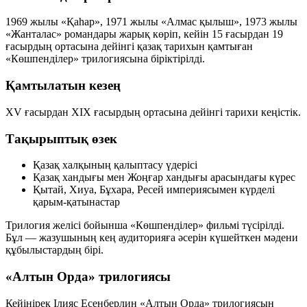
1969 жылы «Қаһар», 1971 жылы «Алмас қылыш», 1973 жылы
«Жанталас» романдары жарық көріп, кейін 15 ғасырдан 19
ғасырдың ортасына дейінгі қазақ тарихын қамтыған
«Көшпенділер»
трилогиясына біріктірілді.
Қамтылатын кезең
XV ғасырдан XIX ғасырдың ортасына дейінгі тарихи кеңістік.
Тақырыптық өзек
Қазақ халқының қалыптасу үдерісі
Қазақ хандығы мен Жоңғар хандығы арасындағы күрес
Қытай, Хиуа, Бұхара, Ресей империясымен күрделі
қарым-қатынастар
Трилогия желісі бойынша «Көшпенділер» фильмі түсірілді.
Бұл — жазушының кең аудиторияға әсерін күшейткен мәдени
құбылыстардың бірі.
«Алтын Орда» трилогиясы
Кейінірек Ілияс Есенберлин «Алтын Орда» трилогиясын