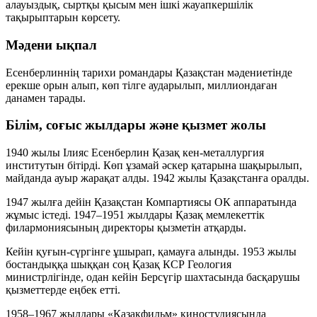
алауыздық, сыртқы қысым мен ішкі жауапкершілік
тақырыптарын көрсету.
Мәдени ықпал
Есенберлиннің тарихи романдары Қазақстан мәдениетінде
ерекше орын алып, көп тілге аударылып, миллиондаған
данамен тарады.
Білім, соғыс жылдары және қызмет жолы
1940 жылы Ілияс Есенберлин Қазақ кен-металлургия
институтын бітірді. Көп ұзамай әскер қатарына шақырылып,
майданда ауыр жарақат алды. 1942 жылы Қазақстанға оралды.
1947 жылға дейін Қазақстан Компартиясы ОК аппаратында
жұмыс істеді. 1947–1951 жылдары Қазақ мемлекеттік
филармониясының директоры қызметін атқарды.
Кейін қуғын-сүргінге ұшырап, қамауға алынды. 1953 жылы
бостандыққа шыққан соң Қазақ КСР Геология
министрлігінде, одан кейін Берсүгір шахтасында басқарушы
қызметтерде еңбек етті.
1958–1967 жылдары «Қазақфильм» киностудиясында