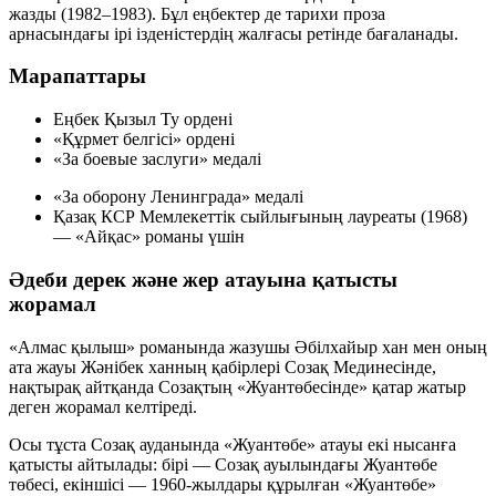
жазды (1982–1983). Бұл еңбектер де тарихи проза
арнасындағы ірі ізденістердің жалғасы ретінде бағаланады.
Марапаттары
Еңбек Қызыл Ту ордені
«Құрмет белгісі» ордені
«За боевые заслуги» медалі
«За оборону Ленинграда» медалі
Қазақ КСР Мемлекеттік сыйлығының лауреаты (1968)
— «Айқас» романы үшін
Әдеби дерек және жер атауына қатысты
жорамал
«Алмас қылыш» романында жазушы Әбілхайыр хан мен оның
ата жауы Жәнібек ханның қабірлері Созақ Мединесінде,
нақтырақ айтқанда Созақтың
«Жуантөбесінде»
қатар жатыр
деген жорамал келтіреді.
Осы тұста Созақ ауданында «Жуантөбе» атауы екі нысанға
қатысты айтылады: бірі — Созақ ауылындағы Жуантөбе
төбесі, екіншісі — 1960-жылдары құрылған «Жуантөбе»