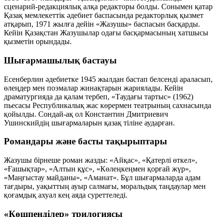
сценарий-редакциялық алқа редакторы болды. Сонымен қатар
Қазақ мемлекеттік әдебиет баспасында редакторлық қызмет
атқарып, 1971 жылға дейін «Жазушы» баспасын басқарды.
Кейін Қазақстан Жазушылар одағы басқармасының хатшысы
қызметін орындады.
Шығармашылық бастауы
Есенберлин әдебиетке 1945 жылдан бастап белсенді араласып,
өлеңдер мен поэмалар жинақтарын жариялады. Кейін
драматургияда да қалам тербеп,
«Таудағы тартыс»
(1962)
пьесасы Республикалық жас көрермен театрының сахнасында
қойылды. Сондай-ақ ол Константин Дмитриевич
Ушинскийдің шығармаларын қазақ тіліне аударған.
Романдары және басты тақырыптары
Жазушы бірнеше роман жазды: «Айқас», «Қатерлі өткел»,
«Ғашықтар», «Алтын құс», «Көлеңкеңмен қорғай жүр»,
«Маңғыстау майданы», «Аманат». Бұл шығармаларда адам
тағдыры, уақыттың ауыр салмағы, моральдық таңдаулар мен
қоғамдық ахуал кең аяда суреттеледі.
«Көшпенділер» трилогиясы