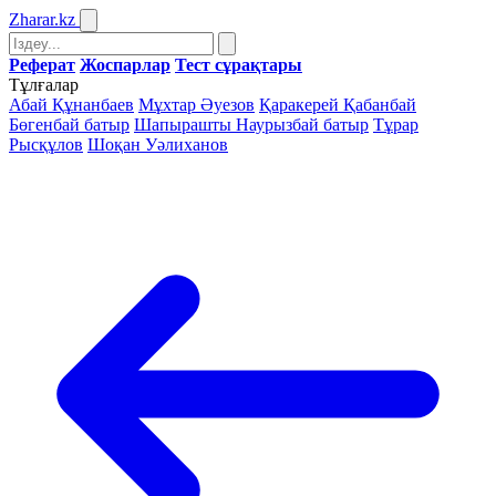
Zharar
.kz
Реферат
Жоспарлар
Тест сұрақтары
Тұлғалар
Абай Құнанбаев
Мұхтар Әуезов
Қаракерей Қабанбай
Бөгенбай батыр
Шапырашты Наурызбай батыр
Тұрар
Рысқұлов
Шоқан Уәлиханов